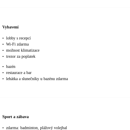
Vybavení
•
lobby s recepcí
•
Wi-Fi zdarma
•
možnost klimatizace
•
trezor za poplatek
•
bazén
•
restaurace a bar
•
lehátka a slunečníky u bazénu zdarma
Sport a zábava
•
zdarma: badminton, plážový volejbal