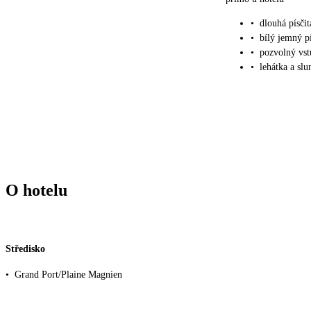
•
dlouhá písčit
•
bílý jemný p
•
pozvolný vst
•
lehátka a sl
O hotelu
Středisko
•
Grand Port/Plaine Magnien