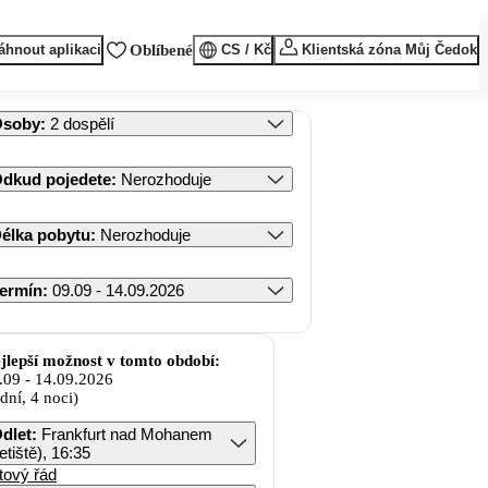
áhnout aplikaci
Oblíbené
CS / Kč
Klientská zóna Můj Čedok
Osoby
:
2 dospělí
dkud pojedete
:
Nerozhoduje
élka pobytu
:
Nerozhoduje
ermín
:
09.09 - 14.09.2026
jlepší možnost v tomto období:
.09
-
14.09.2026
 dní, 4 noci)
dlet
:
Frankfurt nad Mohanem
letiště), 16:35
tový řád