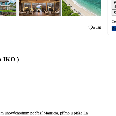
P
d
S
Ce
uložit
Re
a IKO )
ném jihovýchodním pobřeží Mauricia, přímo u pláže La