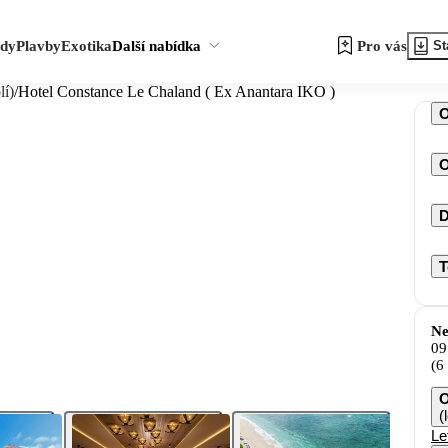
zdy
Plavby
Exotika
Další nabídka
Pro vás
St
lí)
/
Hotel Constance Le Chaland ( Ex Anantara IKO )
O
D
T
Ne
09
(6
O
(
Le