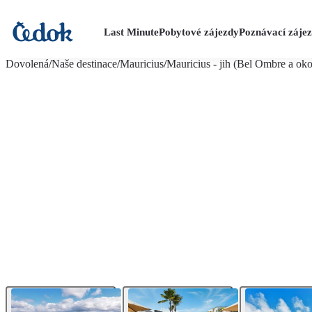
Last Minute
Pobytové zájezdy
Poznávací záje
více fotografií (28)
Dovolená
/
Naše destinace
/
Mauricius
/
Mauricius - jih (Bel Ombre a oko