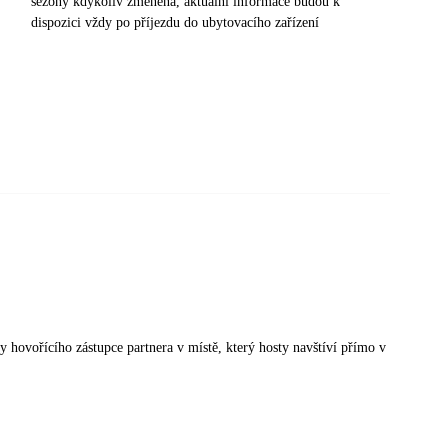
sezony kdykoliv změněna, aktuální informace budou k
dispozici vždy po příjezdu do ubytovacího zařízení
sky hovořícího zástupce partnera v místě, který hosty navštíví přímo v