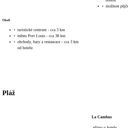
hotelu
•
možnost půjče
Okolí
•
turistické centrum - cca 3 km
•
město Port Louis - cca 38 km
•
obchody, bary a restaurace - cca 3 km
od hotelu
Pláž
La Cambus
přímo u hotelu