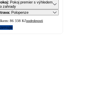
okoj
:
Pokoj premier s výhledem
o zahrady
trava
:
Polopenze
lkem:
86 338 Kč
podrobnosti
zervujte