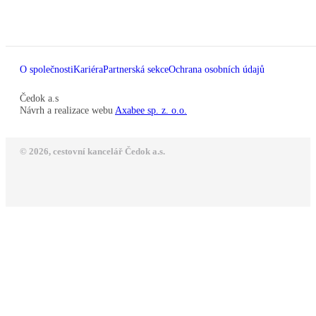
O společnosti
Kariéra
Partnerská sekce
Ochrana osobních údajů
Čedok a.s
Návrh a realizace webu
Axabee sp. z. o.o.
© 2026, cestovní kancelář Čedok a.s.