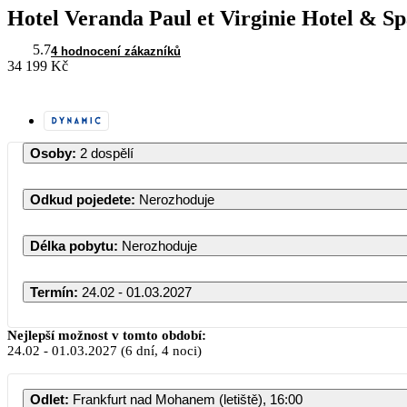
Hotel Veranda Paul et Virginie Hotel & S
5.7
4 hodnocení zákazníků
34 199 Kč
Osoby
:
2 dospělí
Odkud pojedete
:
Nerozhoduje
Délka pobytu
:
Nerozhoduje
Termín
:
24.02 - 01.03.2027
Únor 2027
Nejlepší možnost v tomto období:
24.02
-
01.03.2027
(6 dní, 4 noci)
PO
ÚT
ST
ČT
PÁ
Odlet
:
Frankfurt nad Mohanem (letiště), 16:00