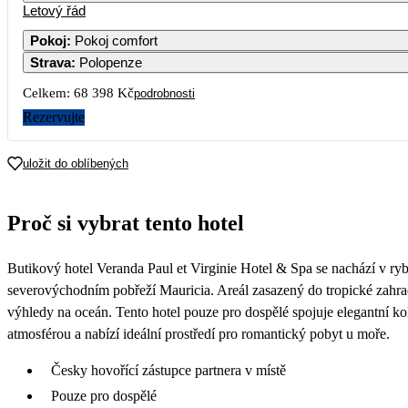
Letový řád
1
2
3
4
5
44 899
47 679
35 669
46 899
37 069
4
Pokoj
:
Pokoj comfort
Strava
:
Polopenze
8
9
10
11
12
44 899
45 529
35 669
45 389
38 279
4
Celkem:
68 398 Kč
podrobnosti
15
16
17
18
19
Rezervujte
44 889
46 809
38 189
46 899
38 189
4
22
23
24
25
26
uložit do oblíbených
45 879
50 779
34 199
46 889
37 049
4
Proč si vybrat tento hotel
Butikový hotel Veranda Paul et Virginie Hotel & Spa se nachází v r
severovýchodním pobřeží Mauricia. Areál zasazený do tropické zahrad
výhledy na oceán. Tento hotel pouze pro dospělé spojuje elegantní kol
atmosférou a nabízí ideální prostředí pro romantický pobyt u moře.
Česky hovořící zástupce partnera v místě
Pouze pro dospělé