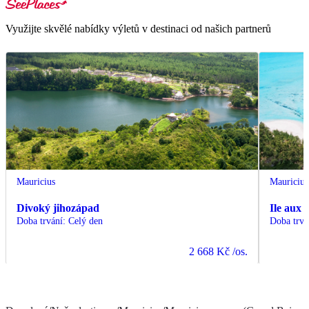
Využijte skvělé nabídky výletů v destinaci od našich partnerů
Mauricius
Mauricius
Divoký jihozápad
Ile aux 
Doba trvání
:
Celý den
Doba trvá
2 668 Kč
/os.