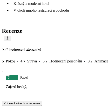
Krásný a moderní hotel
V okolí mnoho restaurací a obchodů
Recenze
5.7
4 hodnocení zákazníků
5
Pokoj
4.7
Strava
5.7
Hodnocení personálu
3.7
Animac
5
Pavel
Zájezd hezký,
Zobrazit všechny recenze