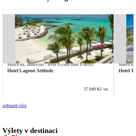
Mauricius
,
Mauricius - sever (Grand Baie a okolí)
Mauricius
Hotel Lagoon Attitude
Hotel T
37 049 Kč
/os.
zobrazit více
Výlety v destinaci