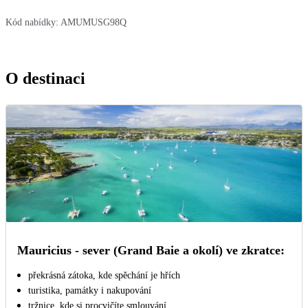
Kód nabídky:
AMUMUSG98Q
O destinaci
Mauricius - sever (Grand Baie a okolí) ve zkratce:
překrásná zátoka, kde spěchání je hřích
turistika, památky i nakupování
tržnice, kde si procvičíte smlouvání