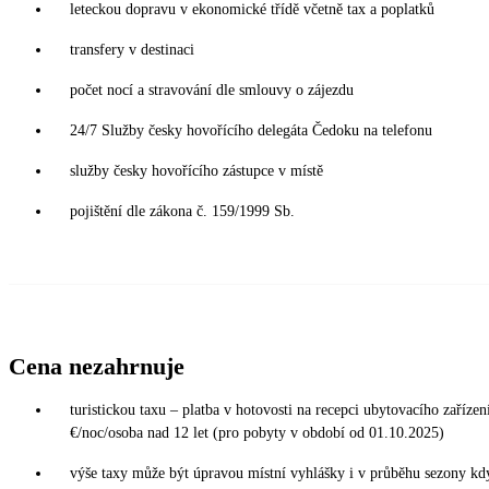
leteckou dopravu v ekonomické třídě včetně tax a poplatků
transfery v destinaci
počet nocí a stravování dle smlouvy o zájezdu
24/7 Služby česky hovořícího delegáta Čedoku na telefonu
služby česky hovořícího zástupce v místě
pojištění dle zákona č. 159/1999 Sb.
Cena nezahrnuje
turistickou taxu – platba v hotovosti na recepci ubytovacího zařízení
€/noc/osoba nad 12 let (pro pobyty v období od 01.10.2025)
výše taxy může být úpravou místní vyhlášky i v průběhu sezony kd