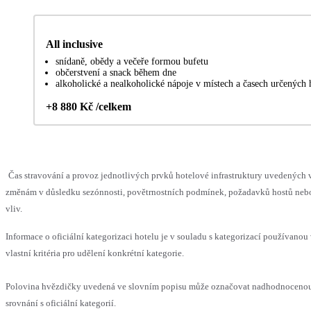
All inclusive
snídaně, obědy a večeře formou bufetu
občerstvení a snack během dne
alkoholické a nealkoholické nápoje v místech a časech určených
+8 880 Kč /celkem
Čas stravování a provoz jednotlivých prvků hotelové infrastruktury uvedenýc
změnám v důsledku sezónnosti, povětrnostních podmínek, požadavků hostů nebo 
vliv.
Informace o oficiální kategorizaci hotelu je v souladu s kategorizací používanou
vlastní kritéria pro udělení konkrétní kategorie.
Polovina hvězdičky uvedená ve slovním popisu může označovat nadhodnoceno
srovnání s oficiální kategorií.