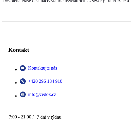
Dovolená
/
Naše destinace
/
Mauricius
/
Mauricius - sever (Grand Baie a 
Kontakt
Kontaktujte nás
+420 296 184 910
info@cedok.cz
7:00 - 21:00 /
7 dní v týdnu