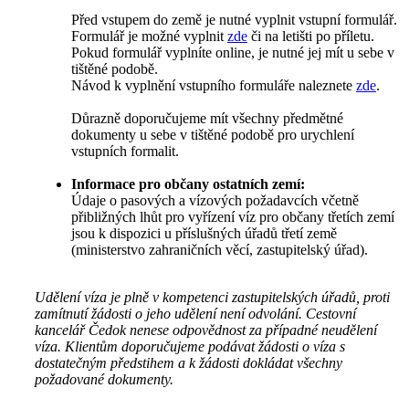
Před vstupem do země je nutné vyplnit vstupní formulář.
Formulář je možné vyplnit
zde
či na letišti po příletu.
Pokud formulář vyplníte online, je nutné jej mít u sebe v
tištěné podobě.
Návod k vyplnění vstupního formuláře naleznete
zde
.
Důrazně doporučujeme mít všechny předmětné
dokumenty u sebe v tištěné podobě pro urychlení
vstupních formalit.
Informace pro občany ostatních zemí:
Údaje o pasových a vízových požadavcích včetně
přibližných lhůt pro vyřízení víz pro občany třetích zemí
jsou k dispozici u příslušných úřadů třetí země
(ministerstvo zahraničních věcí, zastupitelský úřad).
Udělení víza je plně v kompetenci zastupitelských úřadů, proti
zamítnutí žádosti o jeho udělení není odvolání. Cestovní
kancelář Čedok nenese odpovědnost za případné neudělení
víza. Klientům doporučujeme podávat žádosti o víza s
dostatečným předstihem a k žádosti dokládat všechny
požadované dokumenty.