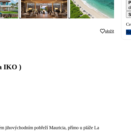
P
d
S
Ce
uložit
Re
a IKO )
ném jihovýchodním pobřeží Mauricia, přímo u pláže La