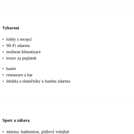
Vybavení
•
lobby s recepcí
•
Wi-Fi zdarma
•
možnost klimatizace
•
trezor za poplatek
•
bazén
•
restaurace a bar
•
lehátka a slunečníky u bazénu zdarma
Sport a zábava
•
zdarma: badminton, plážový volejbal