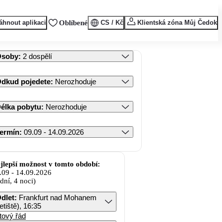
áhnout aplikaci
Oblíbené
CS / Kč
Klientská zóna Můj Čedok
Osoby
:
2 dospělí
dkud pojedete
:
Nerozhoduje
élka pobytu
:
Nerozhoduje
ermín
:
09.09 - 14.09.2026
jlepší možnost v tomto období:
.09
-
14.09.2026
 dní, 4 noci)
dlet
:
Frankfurt nad Mohanem
letiště), 16:35
tový řád