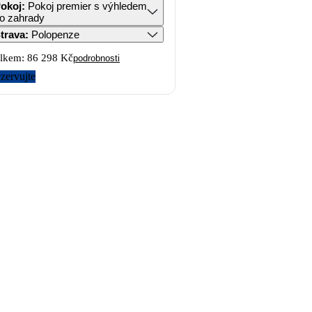
okoj
:
Pokoj premier s výhledem
o zahrady
trava
:
Polopenze
lkem:
86 298 Kč
podrobnosti
zervujte