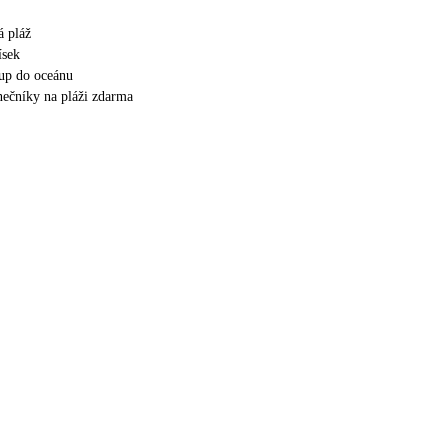
á pláž
ísek
up do oceánu
unečníky na pláži zdarma