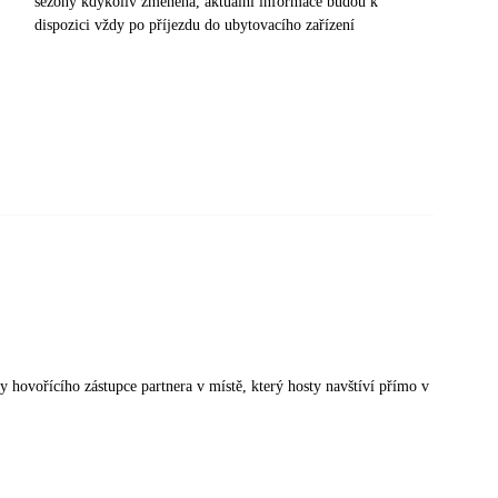
sezony kdykoliv změněna, aktuální informace budou k
dispozici vždy po příjezdu do ubytovacího zařízení
sky hovořícího zástupce partnera v místě, který hosty navštíví přímo v