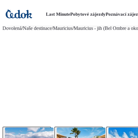
Last Minute
Pobytové zájezdy
Poznávací záje
více fotografií (28)
Dovolená
/
Naše destinace
/
Mauricius
/
Mauricius - jih (Bel Ombre a oko