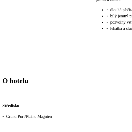
•
dlouhá písčit
•
bílý jemný p
•
pozvolný vst
•
lehátka a sl
O hotelu
Středisko
•
Grand Port/Plaine Magnien