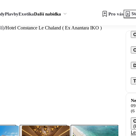
zdy
Plavby
Exotika
Další nabídka
Pro vás
St
lí)
/
Hotel Constance Le Chaland ( Ex Anantara IKO )
O
D
T
Ne
09
(6
O
(
Le