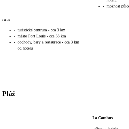
hotelu
•
možnost půjče
Okolí
•
turistické centrum - cca 3 km
•
město Port Louis - cca 38 km
•
obchody, bary a restaurace - cca 3 km
od hotelu
Pláž
La Cambus
přímo u hotelu