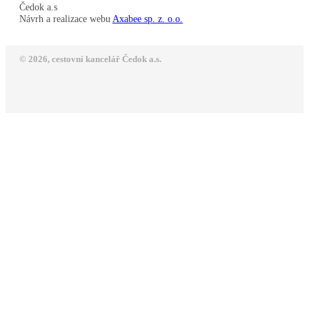
Čedok a.s
Návrh a realizace webu
Axabee sp. z. o.o.
© 2026, cestovní kancelář Čedok a.s.