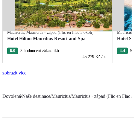
Mauricius
,
Mauricius - západ (Flic en Flac a okolí)
Mauricius
Hotel Hilton Mauritius Resort and Spa
Hotel S
6.0
3 hodnocení zákazníků
4.4
5 
45 279 Kč
/os.
zobrazit více
Dovolená
/
Naše destinace
/
Mauricius
/
Mauricius - západ (Flic en Flac a