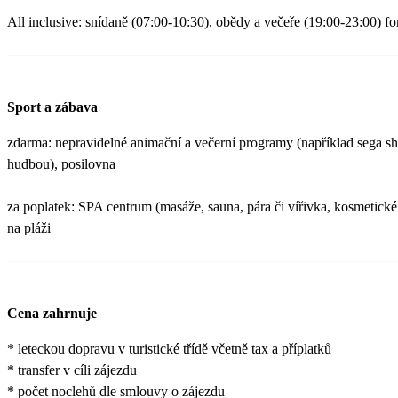
All inclusive: snídaně (07:00-10:30), obědy a večeře (19:00-23:00) f
Sport a zábava
zdarma: nepravidelné animační a večerní programy (například sega s
hudbou), posilovna
za poplatek: SPA centrum (masáže, sauna, pára či vířivka, kosmetické
na pláži
Cena zahrnuje
* leteckou dopravu v turistické třídě včetně tax a příplatků
* transfer v cíli zájezdu
* počet noclehů dle smlouvy o zájezdu