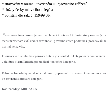
* stravování v rozsahu uvedeném u ubytovacího zařízení
* služby česky mluvícího delegáta
* pojištění dle zák. č. 159/99 Sb.
Čas stravování a provoz jednotlivých prvků hotelové infrastruktury uvedených
menším změnám v důsledku sezónnosti, povětrnostních podmínek, požadavků hos
majitel nemá vliv.
Informace o oficiální kategorizaci hotelu je v souladu s kategorizací používanou
uplatňuje vlastní kritéria pro udělení konkrétní kategorie.
Polovina hvězdičky uvedená ve slovním popisu může označovat nadhodnoceno
ve srovnání s oficiální kategorií.
Kód nabídky:
MRU2AAN