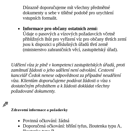
Důrazně doporučujeme mít všechny předmětné
dokumenty u sebe v tištěné podobě pro urychlení
vstupních formalit.
Informace pro občany ostatních zemí:
Údaje o pasových a vízových požadavcích včetně
přibližných lhůt pro vyřízení víz pro občany třetích zemí
jsou k dispozici u příslušných úřadů třetí země
(ministerstvo zahraničních věcí, zastupitelský úřad).
Udělení víza je plně v kompetenci zastupitelských úřadů, proti
zamítnutí žádosti o jeho udělení není odvolání. Cestovní
kancelář Čedok nenese odpovědnost za případné neudělení
víza. Klientům doporučujeme podávat žádosti o víza s
dostatečným předstihem a k žádosti dokládat všechny
požadované dokumenty.
Zdravotní informace a požadavky
Povinná očkování: žádná
Doporučená očkování: břišní tyfus, žloutenka typu A,