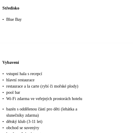
Středisko
•
Blue Bay
Vybavení
•
vstupní hala s recepcí
•
hlavní restaurace
•
restaurace a la carte (rybí či mořské plody)
•
pool bar
•
Wi-Fi zdarma ve veřejných prostorách hotelu
•
bazén s oddělenou částí pro děti (lehátka a
slunečníky zdarma)
•
dětský klub (3-11 let)
•
obchod se suvenýry