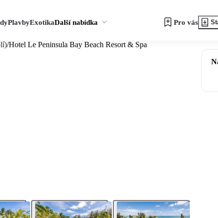
zdy
Plavby
Exotika
Další nabídka
Pro vás
St
lí)
/
Hotel Le Peninsula Bay Beach Resort & Spa
N