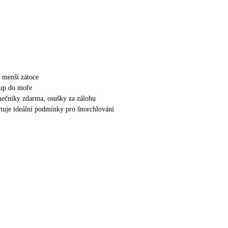
v menší zátoce
tup do moře
unečníky zdarma, osušky za zálohu
tuje ideální podmínky pro šnorchlování