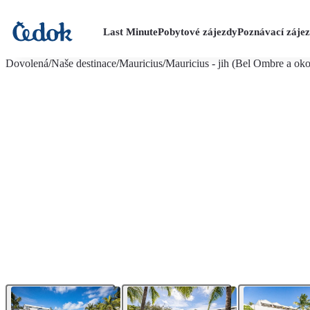
Last Minute
Pobytové zájezdy
Poznávací záje
více fotografií (15)
Dovolená
/
Naše destinace
/
Mauricius
/
Mauricius - jih (Bel Ombre a oko