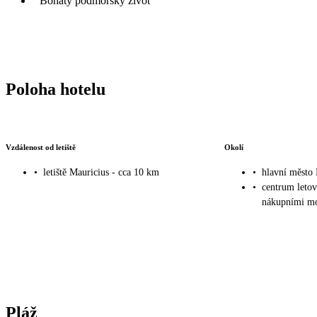
Bohatý podmořský život
Poloha hotelu
Vzdálenost od letiště
Okolí
•
letiště Mauricius - cca 10 km
•
hlavní město 
•
centrum leto
nákupními mo
Pláž