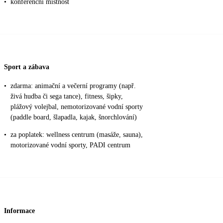
•
konferenční místnost
Sport a zábava
•
zdarma: animační a večerní programy (např.
živá hudba či sega tance), fitness, šipky,
plážový volejbal, nemotorizované vodní sporty
(paddle board, šlapadla, kajak, šnorchlování)
•
za poplatek: wellness centrum (masáže, sauna),
motorizované vodní sporty, PADI centrum
Informace