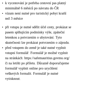
•
k vycestování je potřeba cestovní pas platný
minimálně 6 měsíců po návratu do ČR
•
vízum není nutné pro turistický pobyt kratší
než 3 měsíce
•
při vstupu je nutné sdělit účel cesty, prokázat se
pasem splňujícím podmínky výše, zpáteční
letenkou a potvrzením o ubytování. Tyto
skutečnosti lze prokázat potvrzením o zájezdu.
•
před vstupem do země je také nutné vyplnit
vstupní formulář. Formulář je možné vyplnit
na stránkách: https://safemauritius.govmu.org/
či na letišti po příletu. Důrazně doporučujeme
formulář vyplnit online pro urychlení
veškerých formalit. Formulář je nutné
vytisknout.