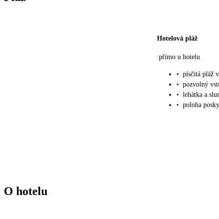
Hotelová pláž
přímo u hotelu
•
písčitá pláž 
•
pozvolný vs
•
lehátka a sl
•
poloha posky
O hotelu