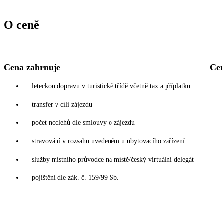
O ceně
Cena zahrnuje
Ce
leteckou dopravu v turistické třídě včetně tax a příplatků
transfer v cíli zájezdu
počet noclehů dle smlouvy o zájezdu
stravování v rozsahu uvedeném u ubytovacího zařízení
služby místního průvodce na místě/český virtuální delegát
pojištění dle zák. č. 159/99 Sb.