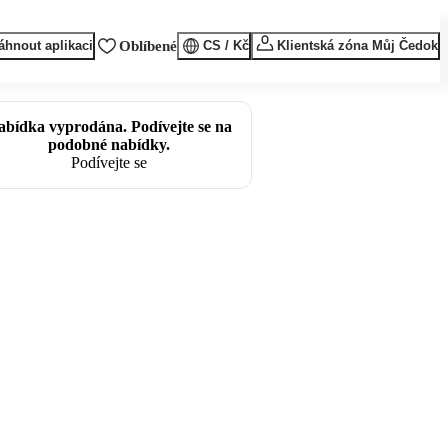
áhnout aplikaci
Oblíbené
CS / Kč
Klientská zóna Můj Čedok
abídka vyprodána. Podívejte se na
podobné nabídky.
Podívejte se