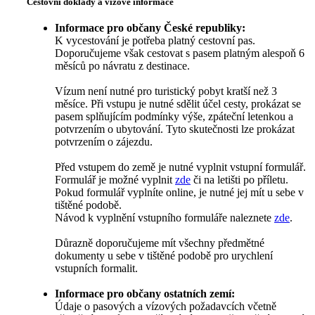
Cestovní doklady a vízové informace
Informace pro občany České republiky:
K vycestování je potřeba platný cestovní pas.
Doporučujeme však cestovat s pasem platným alespoň 6
měsíců po návratu z destinace.
Vízum není nutné pro turistický pobyt kratší než 3
měsíce. Při vstupu je nutné sdělit účel cesty, prokázat se
pasem splňujícím podmínky výše, zpáteční letenkou a
potvrzením o ubytování. Tyto skutečnosti lze prokázat
potvrzením o zájezdu.
Před vstupem do země je nutné vyplnit vstupní formulář.
Formulář je možné vyplnit
zde
či na letišti po příletu.
Pokud formulář vyplníte online, je nutné jej mít u sebe v
tištěné podobě.
Návod k vyplnění vstupního formuláře naleznete
zde
.
Důrazně doporučujeme mít všechny předmětné
dokumenty u sebe v tištěné podobě pro urychlení
vstupních formalit.
Informace pro občany ostatních zemí:
Údaje o pasových a vízových požadavcích včetně