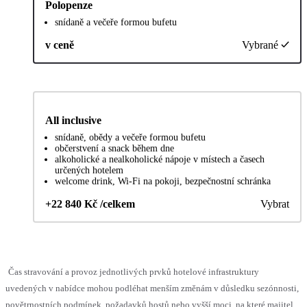
Polopenze
snídaně a večeře formou bufetu
v ceně
Vybrané
All inclusive
snídaně, obědy a večeře formou bufetu
občerstvení a snack během dne
alkoholické a nealkoholické nápoje v místech a časech
určených hotelem
welcome drink, Wi-Fi na pokoji, bezpečnostní schránka
+22 840 Kč /celkem
Vybrat
Čas stravování a provoz jednotlivých prvků hotelové infrastruktury
uvedených v nabídce mohou podléhat menším změnám v důsledku sezónnosti,
povětrnostních podmínek, požadavků hostů nebo vyšší moci, na které majitel