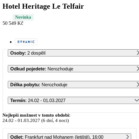
Hotel Heritage Le Telfair
Novinka
50 549 Kč
Osoby
:
2 dospělí
Odkud pojedete
:
Nerozhoduje
Délka pobytu
:
Nerozhoduje
Termín
:
24.02 - 01.03.2027
Únor 2027
Nejlepší možnost v tomto období:
24.02
-
01.03.2027
(6 dní, 4 noci)
PO
ÚT
ST
ČT
PÁ
SO
NE
Odlet
:
Frankfurt nad Mohanem (letiště), 16:00