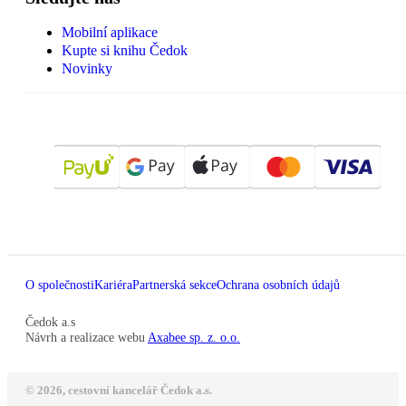
Mobilní aplikace
Kupte si knihu Čedok
Novinky
O společnosti
Kariéra
Partnerská sekce
Ochrana osobních údajů
Čedok a.s
Návrh a realizace webu
Axabee sp. z. o.o.
© 2026, cestovní kancelář Čedok a.s.