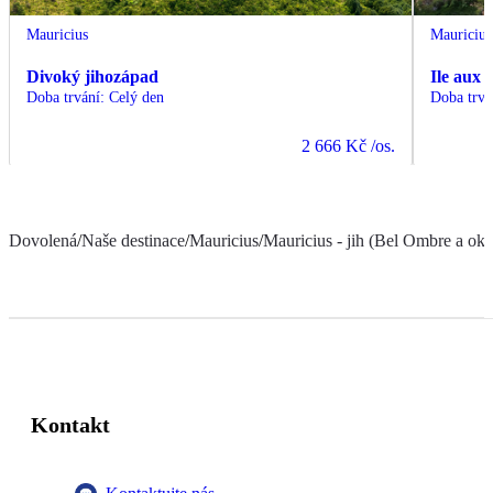
Mauricius
Mauricius
Divoký jihozápad
Ile aux 
Doba trvání
:
Celý den
Doba trvá
2 666 Kč
/os.
Dovolená
/
Naše destinace
/
Mauricius
/
Mauricius - jih (Bel Ombre a oko
Kontakt