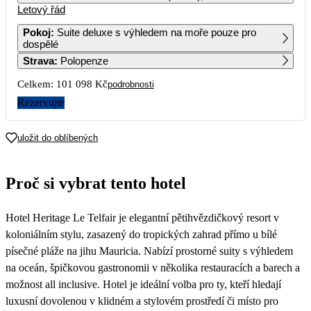
Letový řád
1
2
3
4
5
6
7
65 089
67 869
51 989
67 379
53 389
65 089
86 349
Pokoj
:
Suite deluxe s výhledem na moře pouze pro
dospělé
8
9
10
11
12
13
14
Strava
:
Polopenze
65 089
65 719
51 989
65 579
54 599
65 099
92 819
Celkem:
101 098 Kč
podrobnosti
15
16
17
18
19
20
21
65 139
66 229
54 509
69 209
54 509
65 079
88 219
Rezervujte
22
23
24
25
26
27
28
66 279
78 699
50 549
64 419
53 369
71 409
77 929
uložit do oblíbených
Proč si vybrat tento hotel
Hotel Heritage Le Telfair je elegantní pětihvězdičkový resort v
koloniálním stylu, zasazený do tropických zahrad přímo u bílé
písečné pláže na jihu Mauricia. Nabízí prostorné suity s výhledem
na oceán, špičkovou gastronomii v několika restauracích a barech a
možnost all inclusive. Hotel je ideální volba pro ty, kteří hledají
luxusní dovolenou v klidném a stylovém prostředí či místo pro