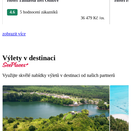
Hotel Tamassa Bel Ombre
Hotel He
4.6
5 hodnocení zákazníků
36 479 Kč
/os.
zobrazit více
Výlety v destinaci
Využijte skvělé nabídky výletů v destinaci od našich partnerů