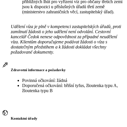
přibližných lhůt pro vyřízení víz pro občany třetích zemí
jsou k dispozici u příslušných úřadů třetí země
(ministerstvo zahraničních věcí, zastupitelský úřad).
Udělení víza je plně v kompetenci zastupitelských úřadů, proti
zamítnutí žádosti o jeho udělení není odvolání. Cestovní
kancelář Čedok nenese odpovědnost za případné neudělení
víza. Klientům doporučujeme podávat žádosti o víza s
dostatečným předstihem a k žádosti dokládat všechny
požadované dokumenty.
Zdravotní informace a požadavky
Povinná očkování: žádná
Doporučená očkování: břišní tyfus, žloutenka typu A,
žloutenka typu B
Kontaktní úřady