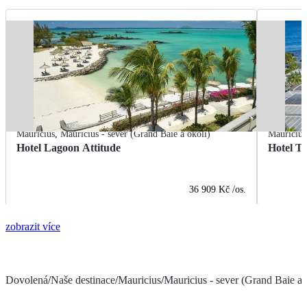
Mauricius
,
Mauricius - sever (Grand Baie a okolí)
Mauricius
Hotel Lagoon Attitude
Hotel T
36 909 Kč
/os.
zobrazit více
Dovolená
/
Naše destinace
/
Mauricius
/
Mauricius - sever (Grand Baie a 