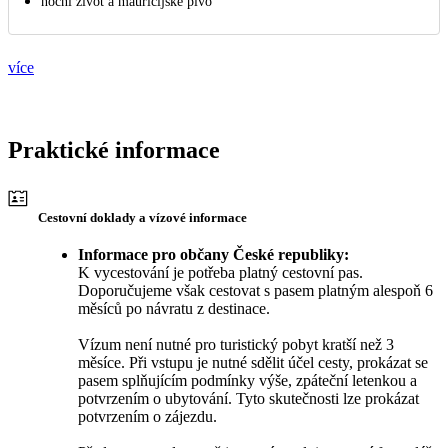
noční život a mauricijské pivo
více
Praktické informace
Cestovní doklady a vízové informace
Informace pro občany České republiky:
K vycestování je potřeba platný cestovní pas.
Doporučujeme však cestovat s pasem platným alespoň 6
měsíců po návratu z destinace.
Vízum není nutné pro turistický pobyt kratší než 3
měsíce. Při vstupu je nutné sdělit účel cesty, prokázat se
pasem splňujícím podmínky výše, zpáteční letenkou a
potvrzením o ubytování. Tyto skutečnosti lze prokázat
potvrzením o zájezdu.