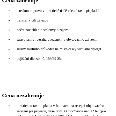
Cena zahrnuje
leteckou dopravu v turistické třídě včetně tax a příplatků
transfer v cíli zájezdu
počet noclehů dle smlouvy o zájezdu
stravování v rozsahu uvedeném u ubytovacího zařízení
služby místního průvodce na místě/český virtuální delegát
pojištění dle zák. č. 159/99 Sb.
Cena nezahrnuje
turistickou taxu – platba v hotovosti na recepci ubytovacího
zařízení při příjezdu, výše taxy 3 €/noc/osoba nad 12 let (pro