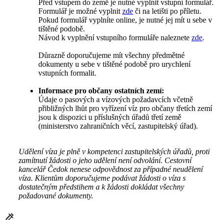
Před vstupem do země je nutné vyplnit vstupní formulář.
Formulář je možné vyplnit
zde
či na letišti po příletu.
Pokud formulář vyplníte online, je nutné jej mít u sebe v
tištěné podobě.
Návod k vyplnění vstupního formuláře naleznete
zde
.
Důrazně doporučujeme mít všechny předmětné
dokumenty u sebe v tištěné podobě pro urychlení
vstupních formalit.
Informace pro občany ostatních zemí:
Údaje o pasových a vízových požadavcích včetně
přibližných lhůt pro vyřízení víz pro občany třetích zemí
jsou k dispozici u příslušných úřadů třetí země
(ministerstvo zahraničních věcí, zastupitelský úřad).
Udělení víza je plně v kompetenci zastupitelských úřadů, proti
zamítnutí žádosti o jeho udělení není odvolání. Cestovní
kancelář Čedok nenese odpovědnost za případné neudělení
víza. Klientům doporučujeme podávat žádosti o víza s
dostatečným předstihem a k žádosti dokládat všechny
požadované dokumenty.