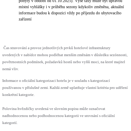
pobyty v období od 01.10.2025). Výše taxy může být úpravou
místní vyhlášky i v průběhu sezony kdykoliv změněna, aktuální
informace budou k dispozici vždy po příjezdu do ubytovacího
zařízení
Čas stravování a provoz jednotlivých prvků hotelové infrastruktury
uvedených v nabídce mohou podléhat menším změnám v důsledku sezónnosti,
povětrnostních podmínek, požadavků hostů nebo vyšší moci, na které majitel
nemá vliv.
Informace o oficiální kategorizaci hotelu je v souladu s kategorizací
používanou v příslušné zemi. Každá země uplatňuje vlastní kritéria pro udělení
konkrétní kategorie.
Polovina hvězdičky uvedená ve slovním popisu může označovat
nadhodnocenou nebo podhodnocenou kategorii ve srovnání s oficiální
kategorií.