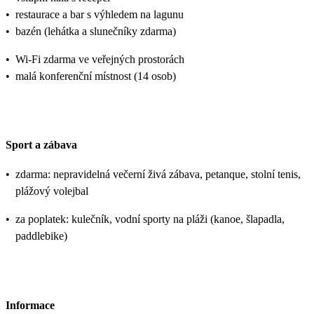
•
restaurace a bar s výhledem na lagunu
•
bazén (lehátka a slunečníky zdarma)
•
Wi-Fi zdarma ve veřejných prostorách
•
malá konferenční místnost (14 osob)
Sport a zábava
•
zdarma: nepravidelná večerní živá zábava, petanque, stolní tenis,
plážový volejbal
•
za poplatek: kulečník, vodní sporty na pláži (kanoe, šlapadla,
paddlebike)
Informace