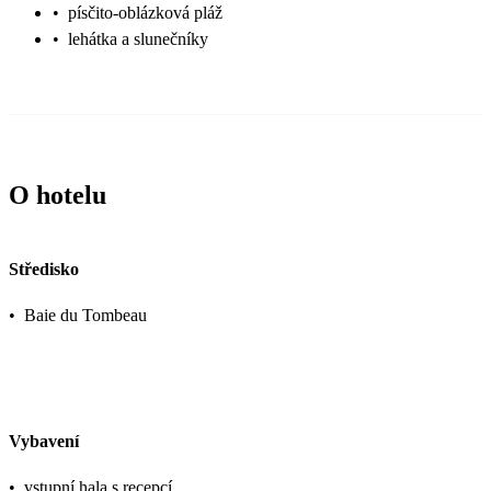
•
písčito-oblázková pláž
•
lehátka a slunečníky
O hotelu
Středisko
•
Baie du Tombeau
Vybavení
•
vstupní hala s recepcí