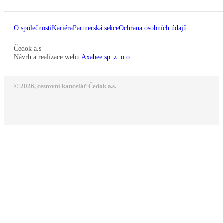
O společnosti
Kariéra
Partnerská sekce
Ochrana osobních údajů
Čedok a.s
Návrh a realizace webu
Axabee sp. z. o.o.
© 2026, cestovní kancelář Čedok a.s.