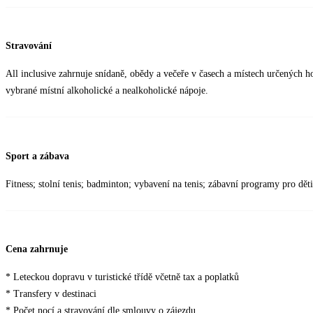
Stravování
All inclusive zahrnuje snídaně, obědy a večeře v časech a místech určených h
vybrané místní alkoholické a nealkoholické nápoje.
Sport a zábava
Fitness; stolní tenis; badminton; vybavení na tenis; zábavní programy pro dě
Cena zahrnuje
* Leteckou dopravu v turistické třídě včetně tax a poplatků
* Transfery v destinaci
* Počet nocí a stravování dle smlouvy o zájezdu