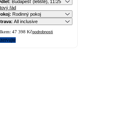
dlet
:
Budapešť (letiště), 11:25
tový řád
okoj
:
Rodinný pokoj
trava
:
All inclusive
lkem:
47 398 Kč
podrobnosti
zervujte