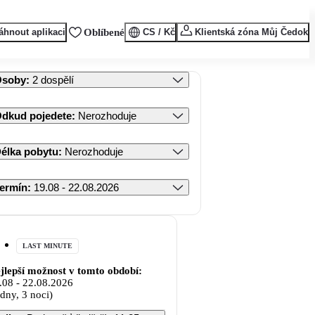
áhnout aplikaci
Oblíbené
CS / Kč
Klientská zóna Můj Čedok
Osoby
:
2 dospělí
dkud pojedete
:
Nerozhoduje
élka pobytu
:
Nerozhoduje
ermín
:
19.08 - 22.08.2026
LAST MINUTE
jlepší možnost v tomto období:
.08
-
22.08.2026
 dny, 3 noci)