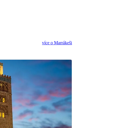
více o Marrákeši