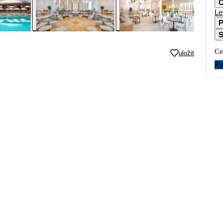
O
Le
P
S
Ce
uložit
Re