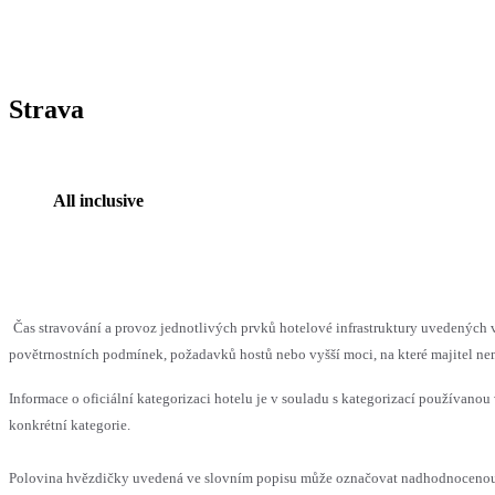
Strava
All inclusive
Čas stravování a provoz jednotlivých prvků hotelové infrastruktury uvedenýc
povětrnostních podmínek, požadavků hostů nebo vyšší moci, na které majitel nem
Informace o oficiální kategorizaci hotelu je v souladu s kategorizací používanou 
konkrétní kategorie.
Polovina hvězdičky uvedená ve slovním popisu může označovat nadhodnocenou n