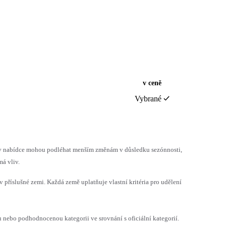
v ceně
Vybrané
h v nabídce mohou podléhat menším změnám v důsledku sezónnosti,
á vliv.
v příslušné zemi. Každá země uplatňuje vlastní kritéria pro udělení
ebo podhodnocenou kategorii ve srovnání s oficiální kategorií.