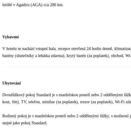
letiště v Agadiru (AGA) cca 280 km.
Vybavení
V hotelu se nachází vstupní hala, recepce otevřená 24 hodin denně, klimatiza
bazény (slunečníky a lehátka zdarma), krytý bazén (za poplatek), obchod, Wi
Ubytování
Dvoulůžkový pokoj Standard je s manželskou postelí nebo 2 oddělenými lůžky
kout, fén), TV, telefon, minibar (za poplatek), trezor (za poplatek), Wi-Fi z
Rodinný pokoj je s manželskou postelí nebo 2 oddělenými lůžky, s možností př
stejné jako pokoj Standard.