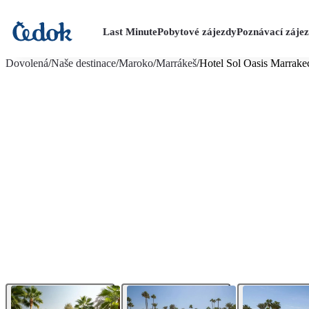
Last Minute
Pobytové zájezdy
Poznávací záje
více fotografií (27)
Dovolená
/
Naše destinace
/
Maroko
/
Marrákeš
/
Hotel Sol Oasis Marrake