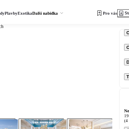
zdy
Plavby
Exotika
Další nabídka
Pro vás
St
ch
O
D
T
Ne
19
(4