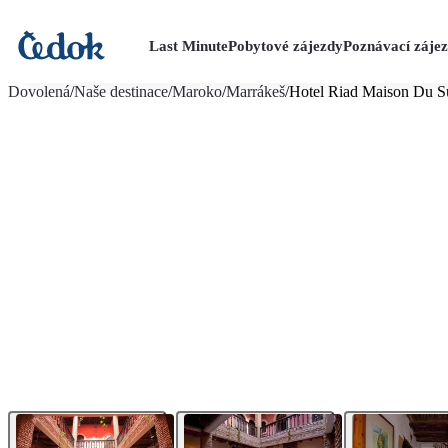
Last Minute
Pobytové zájezdy
Poznávací záje
více fotografií (18)
Dovolená
/
Naše destinace
/
Maroko
/
Marrákeš
/
Hotel Riad Maison Du S