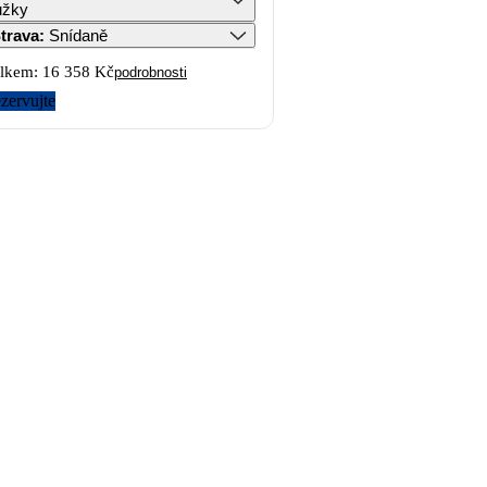
ůžky
trava
:
Snídaně
lkem:
16 358 Kč
podrobnosti
zervujte