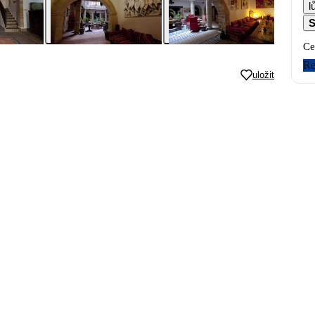
l
S
Ce
Re
uložit