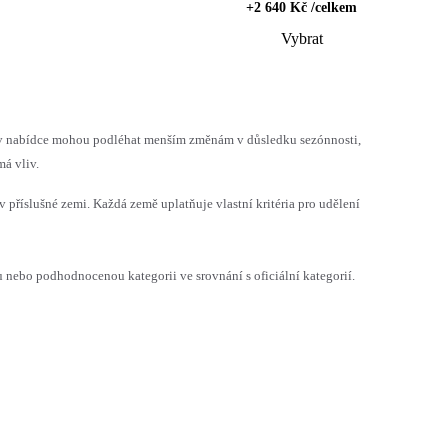
+2 640 Kč /celkem
Vybrat
h v nabídce mohou podléhat menším změnám v důsledku sezónnosti,
á vliv.
v příslušné zemi. Každá země uplatňuje vlastní kritéria pro udělení
ebo podhodnocenou kategorii ve srovnání s oficiální kategorií.