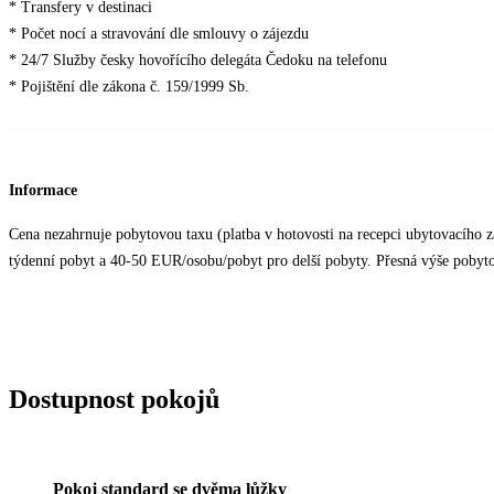
* Transfery v destinaci
* Počet nocí a stravování dle smlouvy o zájezdu
* 24/7 Služby česky hovořícího delegáta Čedoku na telefonu
* Pojištění dle zákona č. 159/1999 Sb.
Informace
Cena nezahrnuje pobytovou taxu (platba v hotovosti na recepci ubytovacího z
týdenní pobyt a 40-50 EUR/osobu/pobyt pro delší pobyty. Přesná výše pobytové
Dostupnost pokojů
Pokoj standard se dvěma lůžky