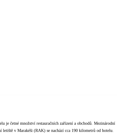
telu je četné množství restauračních zařízení a obchodů. Mezinárodní
í letiště v Marakéši (RAK) se nachází cca 190 kilometrů od hotelu.