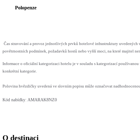
Polopenze
Čas stravování a provoz jednotlivých prvků hotelové infrastruktury uvedenýc
povětrnostních podmínek, požadavků hostů nebo vyšší moci, na které majitel nem
Informace o oficiální kategorizaci hotelu je v souladu s kategorizací používanou 
konkrétní kategorie.
Polovina hvězdičky uvedená ve slovním popisu může označovat nadhodnocenou n
Kód nabídky:
AMARAK8NZ0
O destinaci