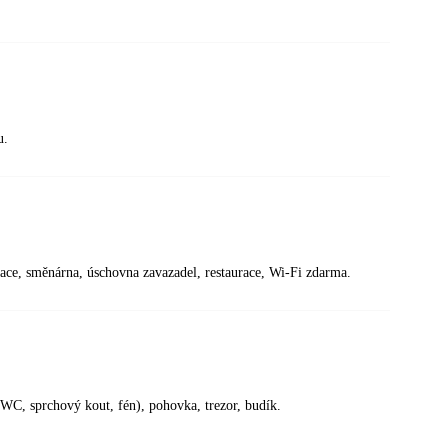
u.
zace, směnárna, úschovna zavazadel, restaurace, Wi-Fi zdarma.
(WC, sprchový kout, fén), pohovka, trezor, budík.