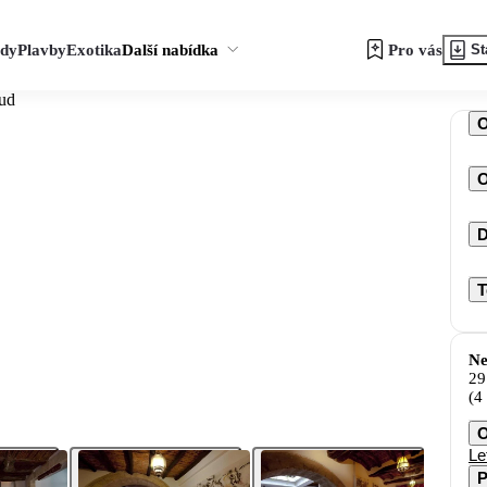
zdy
Plavby
Exotika
Další nabídka
Pro vás
St
ud
O
D
T
Ne
29
(4
O
Le
P