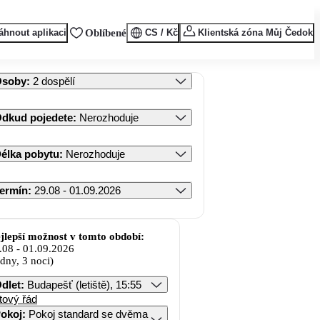
áhnout aplikaci
Oblíbené
CS / Kč
Klientská zóna Můj Čedok
Osoby
:
2 dospělí
dkud pojedete
:
Nerozhoduje
élka pobytu
:
Nerozhoduje
ermín
:
29.08 - 01.09.2026
jlepší možnost v tomto období:
.08
-
01.09.2026
 dny, 3 noci)
dlet
:
Budapešť (letiště), 15:55
tový řád
okoj
:
Pokoj standard se dvěma