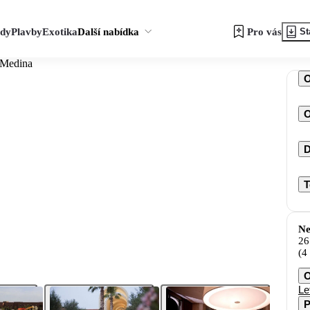
zdy
Plavby
Exotika
Další nabídka
Pro vás
St
 Medina
O
D
T
Ne
26
(4
O
Le
P