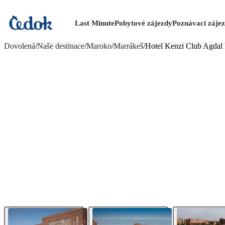
Last Minute
Pobytové zájezdy
Poznávací záje
více fotografií (16)
Dovolená
/
Naše destinace
/
Maroko
/
Marrákeš
/
Hotel Kenzi Club Agdal