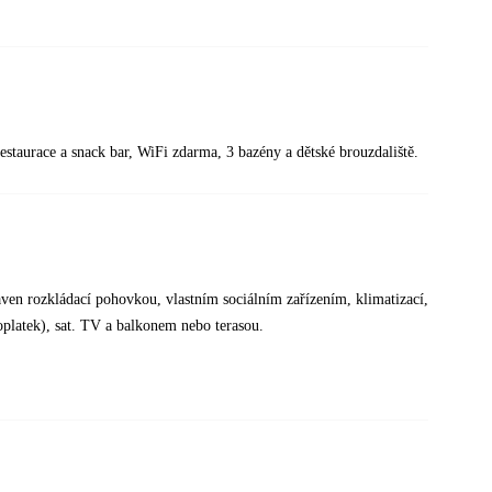
estaurace a snack bar, WiFi zdarma, 3 bazény a dětské brouzdaliště.
ven rozkládací pohovkou, vlastním sociálním zařízením, klimatizací,
oplatek), sat. TV a balkonem nebo terasou.