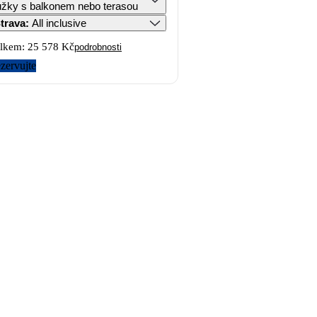
lůžky s balkonem nebo terasou
trava
:
All inclusive
lkem:
25 578 Kč
podrobnosti
zervujte