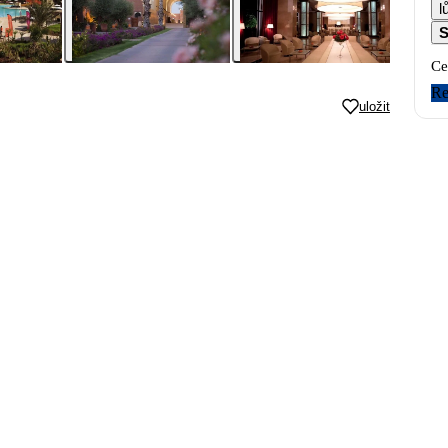
S
Ce
Re
uložit