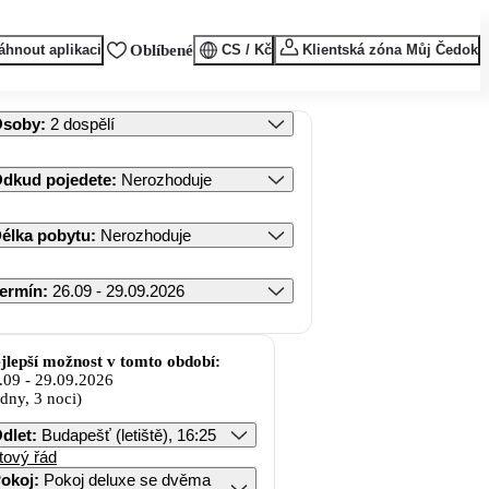
áhnout aplikaci
Oblíbené
CS / Kč
Klientská zóna Můj Čedok
Osoby
:
2 dospělí
dkud pojedete
:
Nerozhoduje
élka pobytu
:
Nerozhoduje
ermín
:
26.09 - 29.09.2026
jlepší možnost v tomto období:
.09
-
29.09.2026
 dny, 3 noci)
dlet
:
Budapešť (letiště), 16:25
tový řád
okoj
:
Pokoj deluxe se dvěma