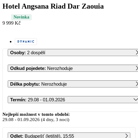
Hotel Angsana Riad Dar Zaouia
Novinka
9 999 Kč
Osoby
:
2 dospělí
Odkud pojedete
:
Nerozhoduje
Délka pobytu
:
Nerozhoduje
Termín
:
29.08 - 01.09.2026
Srpen 2026
Nejlepší možnost v tomto období:
29.08
-
01.09.2026
(4 dny, 3 noci)
PO
ÚT
ST
ČT
PÁ
SO
NE
Odlet
:
Budapešť (letiště), 15:55