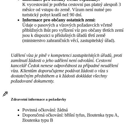
K vycestování je potřeba cestovní pas platný alespoň 3
měsíce od vstupu do země. Vízum není nutné pro
turistický pobyt kratší než 90 dní.
Informace pro občany ostatních zemí:
Údaje o pasových a vízových požadavcích včetně
přibližných lhůt pro vyřízení víz pro občany třetích zemí
jsou k dispozici u příslušných úřadů třetí země
(ministerstvo zahraničních věcí, zastupitelský úřad).
Udělení víza je plně v kompetenci zastupitelských úřadů, proti
zamítnutí žádosti o jeho udělení není odvolání. Cestovní
kancelář Čedok nenese odpovědnost za případné neudělení
víza. Klientům doporučujeme podávat žádosti o víza s
dostatečným předstihem a k žádosti dokládat všechny
požadované dokumenty.
Zdravotní informace a požadavky
Povinná očkování: žádná
Doporučená očkování: břišní tyfus, žloutenka typu A,
žloutenka typu B