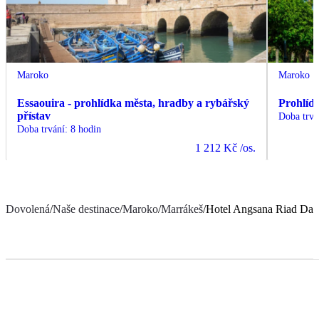
Maroko
Maroko
Essaouira - prohlídka města, hradby a rybářský
Prohlíd
přístav
Doba trvá
Doba trvání
:
8 hodin
1 212 Kč
/os.
Dovolená
/
Naše destinace
/
Maroko
/
Marrákeš
/
Hotel Angsana Riad Dar