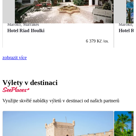
Maroko
,
Marrákeš
Maroko
,
Hotel Riad Ifoulki
Hotel R
6 379 Kč
/os.
zobrazit více
Výlety v destinaci
Využijte skvělé nabídky výletů v destinaci od našich partnerů