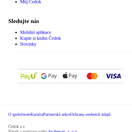
Můj Čedok
Sledujte nás
Mobilní aplikace
Kupte si knihu Čedok
Novinky
O společnosti
Kariéra
Partnerská sekce
Ochrana osobních údajů
Čedok a.s
Návrh a realizace webu
Axabee sp. z. o.o.