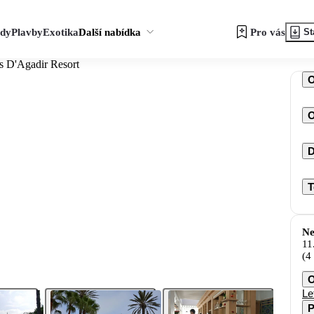
zdy
Plavby
Exotika
Další nabídka
Pro vás
St
ns D'Agadir Resort
O
D
T
Ne
11
(4
O
Le
P