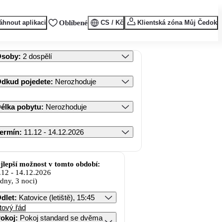
áhnout aplikaci
Oblíbené
CS / Kč
Klientská zóna Můj Čedok
Osoby
:
2 dospělí
dkud pojedete
:
Nerozhoduje
élka pobytu
:
Nerozhoduje
ermín
:
11.12 - 14.12.2026
jlepší možnost v tomto období:
.12
-
14.12.2026
 dny, 3 noci)
dlet
:
Katovice (letiště), 15:45
tový řád
okoj
:
Pokoj standard se dvěma