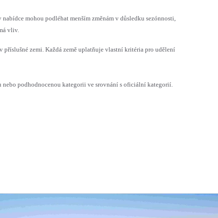
h v nabídce mohou podléhat menším změnám v důsledku sezónnosti,
á vliv.
v příslušné zemi. Každá země uplatňuje vlastní kritéria pro udělení
ebo podhodnocenou kategorii ve srovnání s oficiální kategorií.