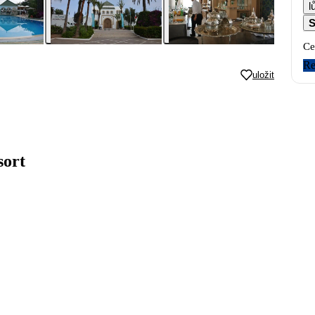
S
Ce
Re
uložit
sort