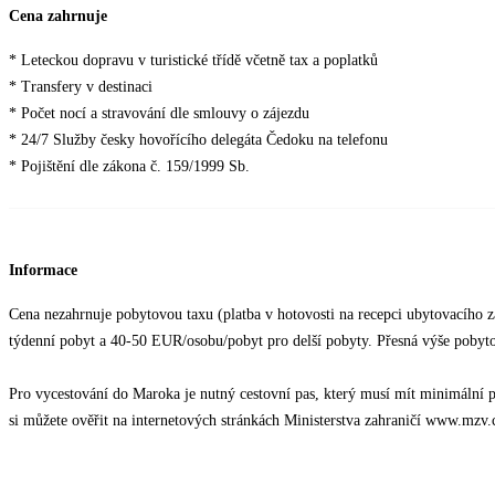
Cena zahrnuje
* Leteckou dopravu v turistické třídě včetně tax a poplatků
* Transfery v destinaci
* Počet nocí a stravování dle smlouvy o zájezdu
* 24/7 Služby česky hovořícího delegáta Čedoku na telefonu
* Pojištění dle zákona č. 159/1999 Sb.
Informace
Cena nezahrnuje pobytovou taxu (platba v hotovosti na recepci ubytovacího z
týdenní pobyt a 40-50 EUR/osobu/pobyt pro delší pobyty. Přesná výše pobytové
Pro vycestování do Maroka je nutný cestovní pas, který musí mít minimální pl
si můžete ověřit na internetových stránkách Ministerstva zahraničí www.mzv.c