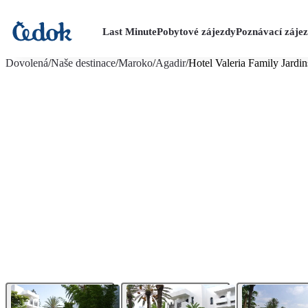
Last Minute
Pobytové zájezdy
Poznávací záje
více fotografií (10)
Dovolená
/
Naše destinace
/
Maroko
/
Agadir
/
Hotel Valeria Family Jardi