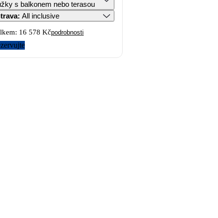
lůžky s balkonem nebo terasou
trava
:
All inclusive
lkem:
16 578 Kč
podrobnosti
zervujte