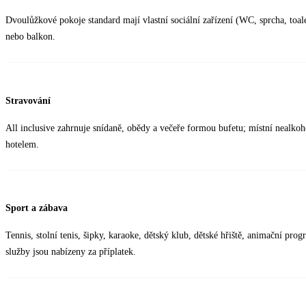
Dvoulůžkové pokoje standard mají vlastní sociální zařízení (WC, sprcha, toalet
nebo balkon.
Stravování
All inclusive zahrnuje snídaně, obědy a večeře formou bufetu; místní nealkoh
hotelem.
Sport a zábava
Tennis, stolní tenis, šipky, karaoke, dětský klub, dětské hřiště, animační pro
služby jsou nabízeny za příplatek.