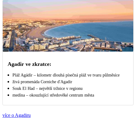
Agadir ve zkratce:
Pláž Agádír – kilometr dlouhá písečná pláž ve tvaru půlměsíce
živá promenáda Corniche d'Agadir
Souk El Had – největší tržnice v regionu
medína – okouzlující středověké centrum města
více o Agadiru