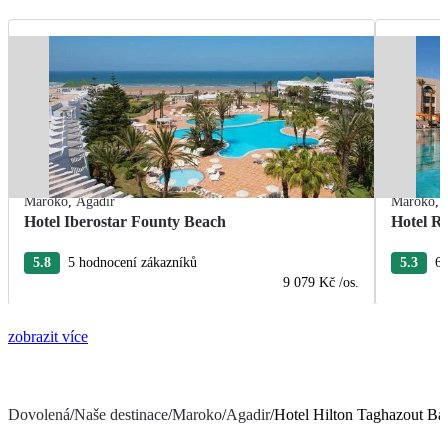
Maroko
,
Agadir
Maroko
,
Hotel Iberostar Founty Beach
Hotel R
5.8
5 hodnocení zákazníků
5.3
6 
9 079 Kč
/os.
zobrazit více
Dovolená
/
Naše destinace
/
Maroko
/
Agadir
/
Hotel Hilton Taghazout Ba