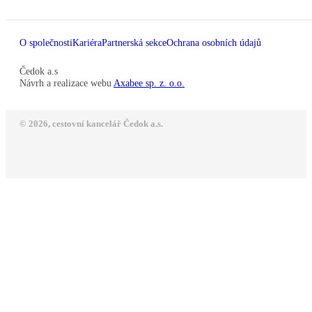
O společnosti
Kariéra
Partnerská sekce
Ochrana osobních údajů
Čedok a.s
Návrh a realizace webu
Axabee sp. z. o.o.
© 2026, cestovní kancelář Čedok a.s.