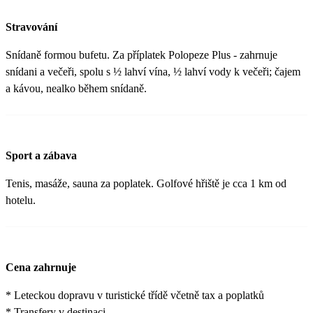
Stravování
Snídaně formou bufetu. Za příplatek Polopeze Plus - zahrnuje
snídani a večeři, spolu s ½ lahví vína, ½ lahví vody k večeři; čajem
a kávou, nealko během snídaně.
Sport a zábava
Tenis, masáže, sauna za poplatek. Golfové hřiště je cca 1 km od
hotelu.
Cena zahrnuje
* Leteckou dopravu v turistické třídě včetně tax a poplatků
* Transfery v destinaci