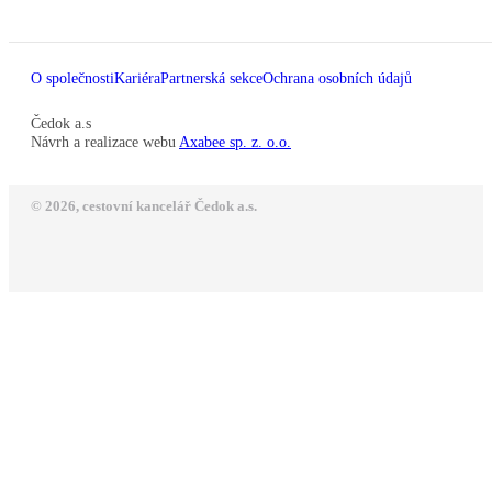
O společnosti
Kariéra
Partnerská sekce
Ochrana osobních údajů
Čedok a.s
Návrh a realizace webu
Axabee sp. z. o.o.
© 2026, cestovní kancelář Čedok a.s.