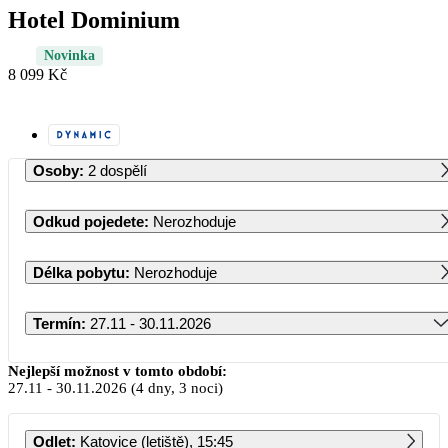
Hotel Dominium
Novinka
8 099 Kč
Osoby
:
2 dospělí
Odkud pojedete
:
Nerozhoduje
Délka pobytu
:
Nerozhoduje
Termín
:
27.11 - 30.11.2026
Listopad 2026
Nejlepší možnost v tomto období:
27.11
-
30.11.2026
(4 dny, 3 noci)
PO
ÚT
ST
ČT
PÁ
SO
NE
Odlet
:
Katovice (letiště), 15:45