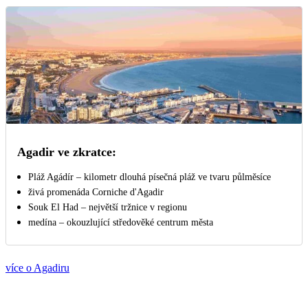
Agadir ve zkratce:
Pláž Agádír – kilometr dlouhá písečná pláž ve tvaru půlměsíce
živá promenáda Corniche d'Agadir
Souk El Had – největší tržnice v regionu
medína – okouzlující středověké centrum města
více o Agadiru