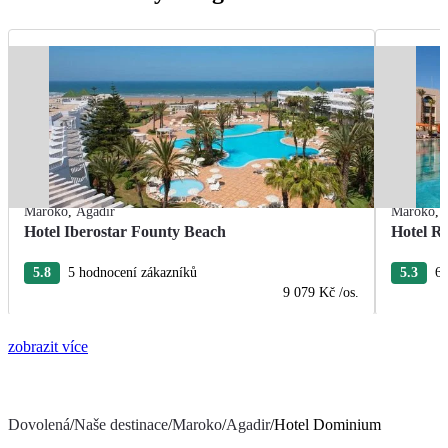
Maroko
,
Agadir
Maroko
,
Hotel Iberostar Founty Beach
Hotel R
5.8
5 hodnocení zákazníků
5.3
6 
9 079 Kč
/os.
zobrazit více
Dovolená
/
Naše destinace
/
Maroko
/
Agadir
/
Hotel Dominium