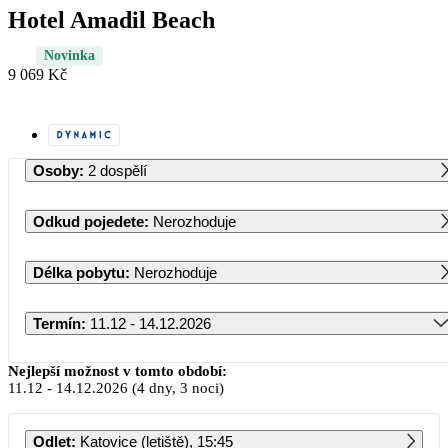
Hotel Amadil Beach
Novinka
9 069 Kč
Osoby
:
2 dospělí
Odkud pojedete
:
Nerozhoduje
Délka pobytu
:
Nerozhoduje
Termín
:
11.12 - 14.12.2026
Prosinec 2026
Nejlepší možnost v tomto období:
11.12
-
14.12.2026
(4 dny, 3 noci)
PO
ÚT
ST
ČT
PÁ
SO
NE
Odlet
:
Katovice (letiště), 15:45