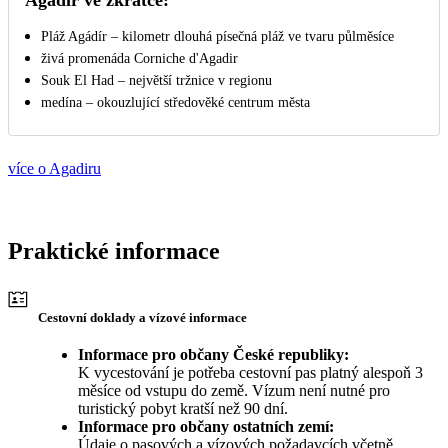
Pláž Agádír – kilometr dlouhá písečná pláž ve tvaru půlměsíce
živá promenáda Corniche d'Agadir
Souk El Had – největší tržnice v regionu
medína – okouzlující středověké centrum města
více o Agadiru
Praktické informace
Cestovní doklady a vízové informace
Informace pro občany České republiky:
K vycestování je potřeba cestovní pas platný alespoň 3
měsíce od vstupu do země. Vízum není nutné pro
turistický pobyt kratší než 90 dní.
Informace pro občany ostatních zemí:
Údaje o pasových a vízových požadavcích včetně