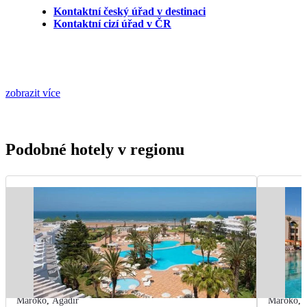
Kontaktní český úřad v destinaci
Kontaktní cizí úřad v ČR
zobrazit více
Podobné hotely v regionu
Maroko
,
Agadir
Maroko
,