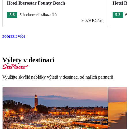
Hotel Iberostar Founty Beach
Hotel R
5.8
5 hodnocení zákazníků
5.3
6 
9 079 Kč
/os.
zobrazit více
Výlety v destinaci
Využijte skvělé nabídky výletů v destinaci od našich partnerů