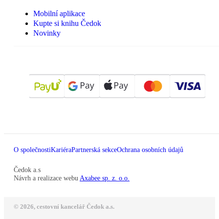
Mobilní aplikace
Kupte si knihu Čedok
Novinky
O společnosti
Kariéra
Partnerská sekce
Ochrana osobních údajů
Čedok a.s
Návrh a realizace webu
Axabee sp. z. o.o.
© 2026, cestovní kancelář Čedok a.s.