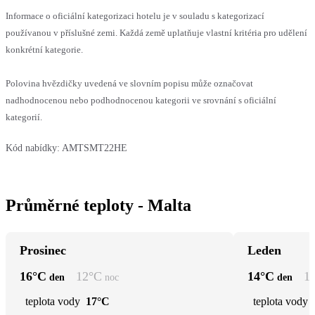
Informace o oficiální kategorizaci hotelu je v souladu s kategorizací
používanou v příslušné zemi. Každá země uplatňuje vlastní kritéria pro udělení
konkrétní kategorie.
Polovina hvězdičky uvedená ve slovním popisu může označovat
nadhodnocenou nebo podhodnocenou kategorii ve srovnání s oficiální
kategorií.
Kód nabídky:
AMTSMT22HE
Průměrné teploty - Malta
Prosinec
Leden
16
°C
12
°C
14
°C
1
den
noc
den
teplota vody
17°C
teplota vody