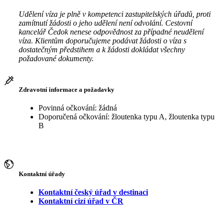
Udělení víza je plně v kompetenci zastupitelských úřadů, proti
zamítnutí žádosti o jeho udělení není odvolání. Cestovní
kancelář Čedok nenese odpovědnost za případné neudělení
víza. Klientům doporučujeme podávat žádosti o víza s
dostatečným předstihem a k žádosti dokládat všechny
požadované dokumenty.
Zdravotní informace a požadavky
Povinná očkování: žádná
Doporučená očkování: žloutenka typu A, žloutenka typu
B
Kontaktní úřady
Kontaktní český úřad v destinaci
Kontaktní cizí úřad v ČR