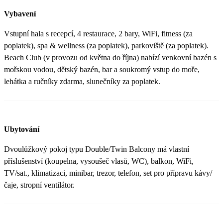
Vybavení
Vstupní hala s recepcí, 4 restaurace, 2 bary, WiFi, fitness (za
poplatek), spa & wellness (za poplatek), parkoviště (za poplatek).
Beach Club (v provozu od května do října) nabízí venkovní bazén s
mořskou vodou, dětský bazén, bar a soukromý vstup do moře,
lehátka a ručníky zdarma, slunečníky za poplatek.
Ubytování
Dvoulůžkový pokoj typu Double/Twin Balcony má vlastní
příslušenství (koupelna, vysoušeč vlasů, WC), balkon, WiFi,
TV/sat., klimatizaci, minibar, trezor, telefon, set pro přípravu kávy/
čaje, stropní ventilátor.