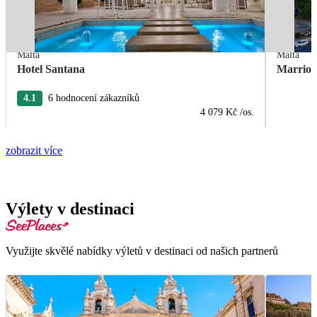
Malta
Malta
Hotel Santana
Marriot
4.1
6 hodnocení zákazníků
4 079 Kč
/os.
zobrazit více
Výlety v destinaci
Využijte skvělé nabídky výletů v destinaci od našich partnerů