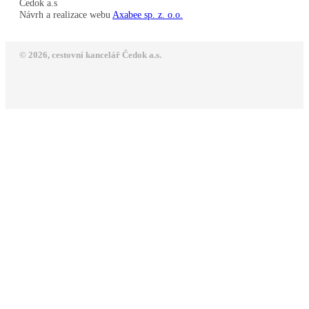
Čedok a.s
Návrh a realizace webu
Axabee sp. z. o.o.
© 2026, cestovní kancelář Čedok a.s.