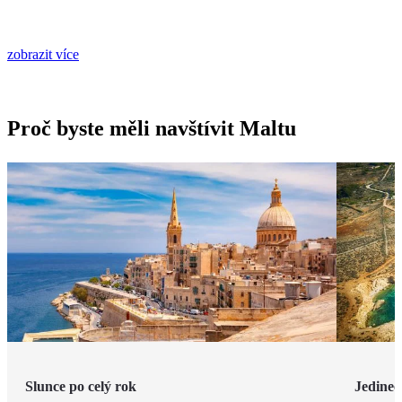
zobrazit více
Proč byste měli navštívit Maltu
Slunce po celý rok
Jedineč