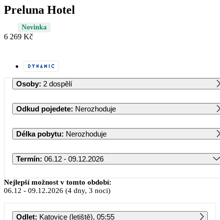
Preluna Hotel
Novinka
6 269 Kč
Osoby
:
2 dospělí
Odkud pojedete
:
Nerozhoduje
Délka pobytu
:
Nerozhoduje
Termín
:
06.12 - 09.12.2026
Prosinec 2026
Nejlepší možnost v tomto období:
06.12
-
09.12.2026
(4 dny, 3 noci)
PO
ÚT
ST
ČT
PÁ
SO
NE
Odlet
:
Katovice (letiště), 05:55