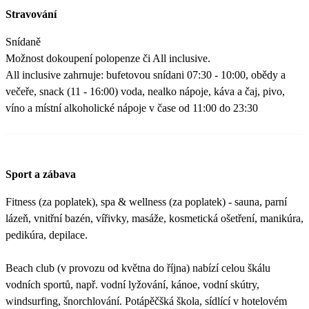
Stravování
Snídaně
Možnost dokoupení polopenze či All inclusive.
All inclusive zahrnuje: bufetovou snídani 07:30 - 10:00, obědy a
večeře, snack (11 - 16:00) voda, nealko nápoje, káva a čaj, pivo,
víno a místní alkoholické nápoje v čase od 11:00 do 23:30
Sport a zábava
Fitness (za poplatek), spa & wellness (za poplatek) - sauna, parní
lázeň, vnitřní bazén, vířivky, masáže, kosmetická ošetření, manikúra,
pedikúra, depilace.
Beach club (v provozu od května do října) nabízí celou škálu
vodních sportů, např. vodní lyžování, kánoe, vodní skútry,
windsurfing, šnorchlování. Potápěčšká škola, sídlící v hotelovém