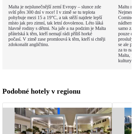
Malta je nejslunečnější zemí Evropy – slunce zde
Maltu ne
svítí přes 300 dní v roce! I v zimě se tu teplota
Nejmenš
pohybuje mezi 15 a 19°C, a tak stěží najdete lepší
Comino.
místo jak pro zimní, tak letní dovolenou. Léto láká
nádhern
hlavně rodiny s dětmi. Na jaře a na podzim je Malta
samo za 
přátelská k těm, kteří nemají rádi příliš horké
pouze d
počasí. V zimě zase promlouvá k těm, kteří si chtěji
proslulý
zdokonalit angličtinu.
se ale p
za to na
Malta, p
kultury 
Podobné hotely v regionu