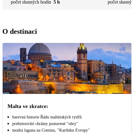
počet slunných hodin
5 h
počet slunnýc
O destinaci
Malta ve zkratce:
barevná historie Řádu maltézských rytířů
prehistorické chrámy postavené "obry"
modrá laguna na Cominu, "Karibiku Evropy"