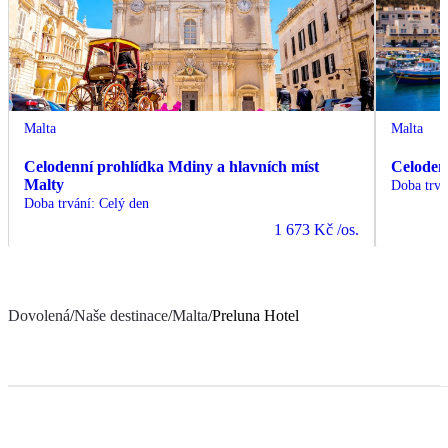
Malta
Malta
Celodenní prohlídka Mdiny a hlavních míst
Celoden
Malty
Doba trvá
Doba trvání
:
Celý den
1 673 Kč
/os.
Dovolená
/
Naše destinace
/
Malta
/
Preluna Hotel