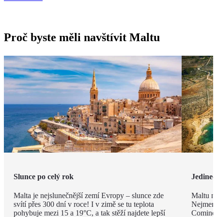
Proč byste měli navštívit Maltu
Slunce po celý rok
Jedineč
Malta je nejslunečnější zemí Evropy – slunce zde
Maltu ne
svítí přes 300 dní v roce! I v zimě se tu teplota
Nejmenš
pohybuje mezi 15 a 19°C, a tak stěží najdete lepší
Comino.