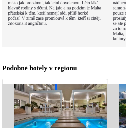
místo jak pro zimní, tak letní dovolenou. Léto láká
nádhern
hlavně rodiny s dětmi. Na jaře a na podzim je Malta
samo za 
přátelská k těm, kteří nemají rádi příliš horké
pouze d
počasí. V zimě zase promlouvá k těm, kteří si chtěji
proslulý
zdokonalit angličtinu.
se ale p
za to na
Malta, p
kultury 
Podobné hotely v regionu