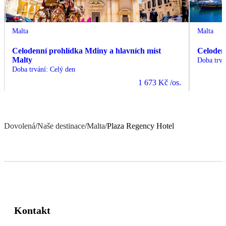
Malta
Malta
Celodenní prohlídka Mdiny a hlavních míst
Celoden
Malty
Doba trvá
Doba trvání
:
Celý den
1 673 Kč
/os.
Dovolená
/
Naše destinace
/
Malta
/
Plaza Regency Hotel
Kontakt