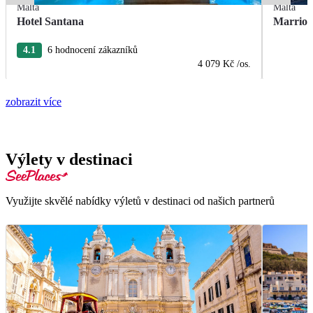
Malta
Malta
Hotel Santana
Marriot
4.1
6 hodnocení zákazníků
4 079 Kč
/os.
zobrazit více
Výlety v destinaci
Využijte skvělé nabídky výletů v destinaci od našich partnerů