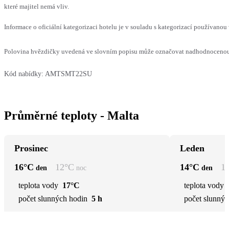
které majitel nemá vliv.
Informace o oficiální kategorizaci hotelu je v souladu s kategorizací používanou 
Polovina hvězdičky uvedená ve slovním popisu může označovat nadhodnocenou n
Kód nabídky:
AMTSMT22SU
Průměrné teploty - Malta
Prosinec
Leden
16
°C
12
°C
14
°C
1
den
noc
den
teplota vody
17°C
teplota vody
počet slunných hodin
5 h
počet slunnýc