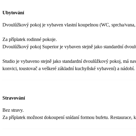
Ubytování
Dvoulůžkový pokoj je vybaven vlastní koupelnou (WC, sprcha/vana, fén
Za příplatek rodinné pokoje.
Dvoulůžkový pokoj Superior je vybaven stejně jako standardní dvoulů
Studio je vybaveno stejně jako standardní dvoulůžkový pokoj, má na
konvici, toustovač a veškeré základní kuchyňské vybavení) a nádobí.
Stravování
Bez stravy.
Za příplatek možnost dokoupení snídaní formou bufetu. Restaurace, kd