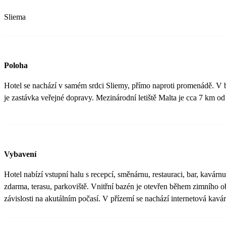
Sliema
Poloha
Hotel se nachází v samém srdci Sliemy, přímo naproti promenádě. V be
je zastávka veřejné dopravy. Mezinárodní letiště Malta je cca 7 km od
Vybavení
Hotel nabízí vstupní halu s recepcí, směnárnu, restauraci, bar, kavár
zdarma, terasu, parkoviště. Vnitřní bazén je otevřen během zimního ob
závislosti na akutálním počasí. V přízemí se nachází internetová kavá