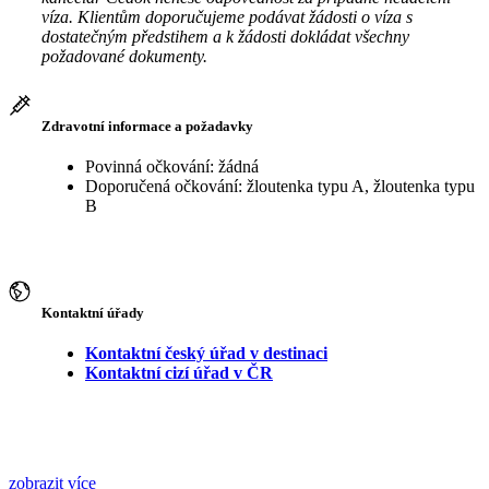
víza. Klientům doporučujeme podávat žádosti o víza s
dostatečným předstihem a k žádosti dokládat všechny
požadované dokumenty.
Zdravotní informace a požadavky
Povinná očkování: žádná
Doporučená očkování: žloutenka typu A, žloutenka typu
B
Kontaktní úřady
Kontaktní český úřad v destinaci
Kontaktní cizí úřad v ČR
zobrazit více