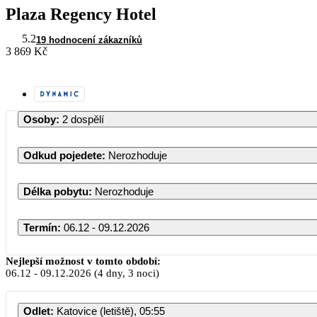
Plaza Regency Hotel
5.2
19 hodnocení zákazníků
3 869 Kč
Osoby
:
2 dospělí
Odkud pojedete
:
Nerozhoduje
Délka pobytu
:
Nerozhoduje
Termín
:
06.12 - 09.12.2026
Nejlepší možnost v tomto období:
06.12
-
09.12.2026
(4 dny, 3 noci)
Odlet
:
Katovice (letiště), 05:55