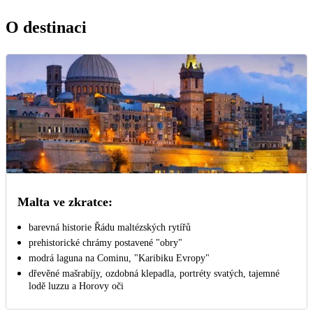
O destinaci
Malta ve zkratce:
barevná historie Řádu maltézských rytířů
prehistorické chrámy postavené "obry"
modrá laguna na Cominu, "Karibiku Evropy"
dřevěné mašrabíjy, ozdobná klepadla, portréty svatých, tajemné
lodě luzzu a Horovy oči