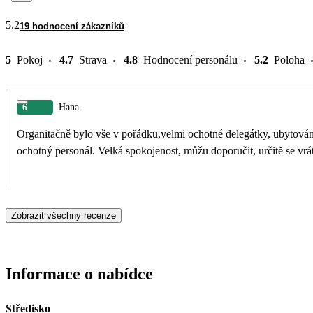
5.2
19 hodnocení zákazníků
5
Pokoj
4.7
Strava
4.8
Hodnocení personálu
5.2
Poloha
6
Hana
Organitačně bylo vše v pořádku,velmi ochotné delegátky, ubytován
ochotný personál. Velká spokojenost, můžu doporučit, určitě se vrá
Zobrazit všechny recenze
Informace o nabídce
Středisko