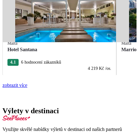
Malta
Malta
Hotel Santana
Marriot
4.1
6 hodnocení zákazníků
4 219 Kč
/os.
zobrazit více
Výlety v destinaci
Využijte skvělé nabídky výletů v destinaci od našich partnerů