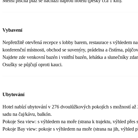
Menší písčitá pláž se nachází naproti hotelu (pěšky cca 1 km).
Vybavení
Nepřetržitě otevřená recepce s lobby barem, restaurace s výhledem na
konferenční místnosti, obchod se suvenýry, prádelna a čistírna, půjčov
Najdete zde venkovní bazén i vnitřní bazén, lehátka a slunečníky zda
Osušky se půjčují oproti kauci.
Ubytování
Hotel nabízí ubytování v 276 dvoulůžkových pokojích s možností až 2 př
sadu na čaj/kávu, balkón.
Pokoje Sea view: s výhledem na moře (strana k trajektu, výhled přes si
Pokoje Bay view: pokoje s výhledem na moře (strana na jih, výhled p