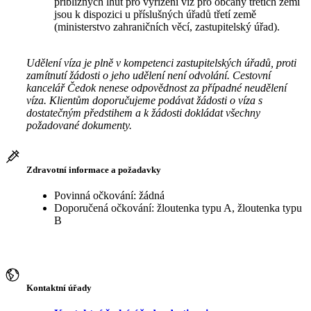
přibližných lhůt pro vyřízení víz pro občany třetích zemí
jsou k dispozici u příslušných úřadů třetí země
(ministerstvo zahraničních věcí, zastupitelský úřad).
Udělení víza je plně v kompetenci zastupitelských úřadů, proti
zamítnutí žádosti o jeho udělení není odvolání. Cestovní
kancelář Čedok nenese odpovědnost za případné neudělení
víza. Klientům doporučujeme podávat žádosti o víza s
dostatečným předstihem a k žádosti dokládat všechny
požadované dokumenty.
Zdravotní informace a požadavky
Povinná očkování: žádná
Doporučená očkování: žloutenka typu A, žloutenka typu
B
Kontaktní úřady