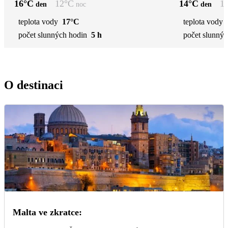
16
°C
12
°C
14
°C
1
den
noc
den
teplota vody
17°C
teplota vody
počet slunných hodin
5 h
počet slunnýc
O destinaci
Malta ve zkratce: