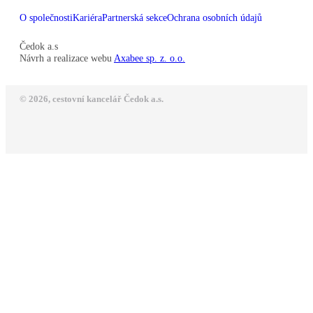
O společnosti
Kariéra
Partnerská sekce
Ochrana osobních údajů
Čedok a.s
Návrh a realizace webu
Axabee sp. z. o.o.
© 2026, cestovní kancelář Čedok a.s.