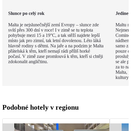
Slunce po celý rok
Jedineč
Malta je nejslunečnější zemí Evropy – slunce zde
Maltu ne
svítí přes 300 dní v roce! I v zimě se tu teplota
Nejmenš
pohybuje mezi 15 a 19°C, a tak stěží najdete lepší
Comino.
místo jak pro zimní, tak letní dovolenou. Léto láká
nádhern
hlavně rodiny s dětmi. Na jaře a na podzim je Malta
samo za 
přátelská k těm, kteří nemají rádi příliš horké
pouze d
počasí. V zimě zase promlouvá k těm, kteří si chtěji
proslulý
zdokonalit angličtinu.
se ale p
za to na
Malta, p
kultury 
Podobné hotely v regionu