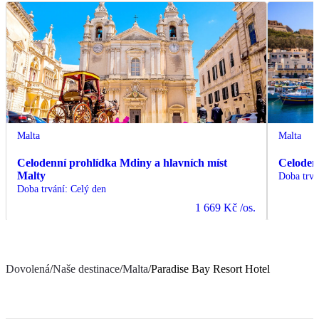
Malta
Malta
Celodenní prohlídka Mdiny a hlavních míst
Celoden
Malty
Doba trvá
Doba trvání
:
Celý den
1 669 Kč
/os.
Dovolená
/
Naše destinace
/
Malta
/
Paradise Bay Resort Hotel