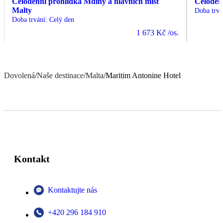
Celodenní prohlídka Mdiny a hlavních míst
Celoden
Malty
Doba trvá
Doba trvání
:
Celý den
1 673 Kč
/os.
Dovolená
/
Naše destinace
/
Malta
/
Maritim Antonine Hotel
Kontakt
Kontaktujte nás
+420 296 184 910