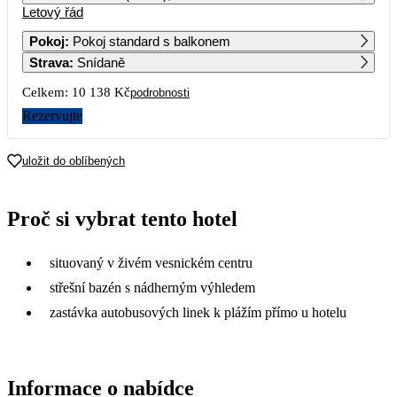
Letový řád
1
2
3
4
5
6
6 079
5 429
6 549
5 569
5 499
5 069
Pokoj
:
Pokoj standard s balkonem
Strava
:
Snídaně
7
8
9
10
11
12
13
5 069
8 009
5 519
5 879
5 429
5 639
5 279
Celkem:
10 138 Kč
podrobnosti
14
15
16
17
18
19
20
Rezervujte
6 129
6 499
5 429
5 989
6 129
8 239
7 089
21
22
23
24
25
26
27
uložit do oblíbených
6 559
8 019
12 069
10 289
8 969
10 399
28
29
30
31
Proč si vybrat tento hotel
situovaný v živém vesnickém centru
střešní bazén s nádherným výhledem
zastávka autobusových linek k plážím přímo u hotelu
Informace o nabídce