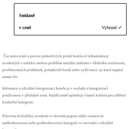
Snídaně
v ceně
Vybrané
Čas stravování a provoz jednotlivých prvků hotelové infrastruktury
uvedených v nabídce mohou podléhat menším změnám v důsledku sezónnosti,
povětrnostních podmínek, požadavků hostů nebo vyšší moci, na které majitel
nemá vliv.
Informace o oficiální kategorizaci hotelu je v souladu s kategorizací
používanou v příslušné zemi. Každá země uplatňuje vlastní kritéria pro udělení
konkrétní kategorie.
Polovina hvězdičky uvedená ve slovním popisu může označovat
nadhodnocenou nebo podhodnocenou kategorii ve srovnání s oficiální