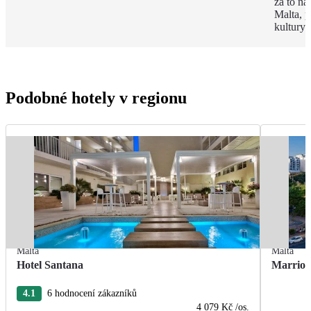
za to na
Malta, p
kultury 
Podobné hotely v regionu
Malta
Malta
Hotel Santana
Marriot
4.1
6 hodnocení zákazníků
4 079 Kč
/os.