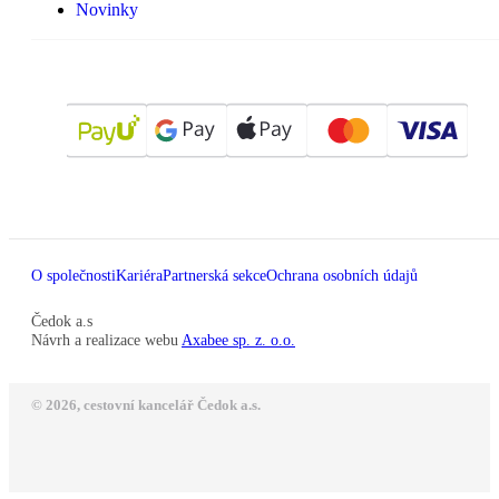
Novinky
O společnosti
Kariéra
Partnerská sekce
Ochrana osobních údajů
Čedok a.s
Návrh a realizace webu
Axabee sp. z. o.o.
© 2026, cestovní kancelář Čedok a.s.