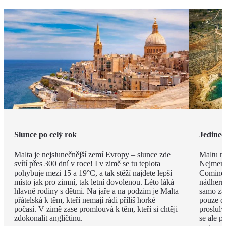
Slunce po celý rok
Jedineč
Malta je nejslunečnější zemí Evropy – slunce zde
Maltu ne
svítí přes 300 dní v roce! I v zimě se tu teplota
Nejmenš
pohybuje mezi 15 a 19°C, a tak stěží najdete lepší
Comino.
místo jak pro zimní, tak letní dovolenou. Léto láká
nádhern
hlavně rodiny s dětmi. Na jaře a na podzim je Malta
samo za 
přátelská k těm, kteří nemají rádi příliš horké
pouze d
počasí. V zimě zase promlouvá k těm, kteří si chtěji
proslulý
zdokonalit angličtinu.
se ale p