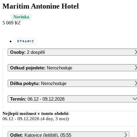
Maritim Antonine Hotel
Novinka
5 069 Kč
Osoby
:
2 dospělí
Odkud pojedete
:
Nerozhoduje
Délka pobytu
:
Nerozhoduje
Termín
:
06.12 - 09.12.2026
Prosinec 2026
Nejlepší možnost v tomto období:
06.12
-
09.12.2026
(4 dny, 3 noci)
PO
ÚT
ST
ČT
PÁ
SO
NE
Odlet
:
Katovice (letiště), 05:55