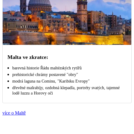
Malta ve zkratce:
barevná historie Řádu maltézských rytířů
prehistorické chrámy postavené "obry"
modrá laguna na Cominu, "Karibiku Evropy"
dřevěné mašrabíjy, ozdobná klepadla, portréty svatých, tajemné
lodě luzzu a Horovy oči
více o Maltě