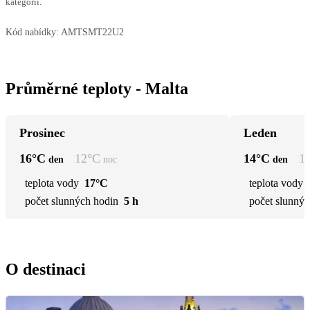
kategorií.
Kód nabídky:
AMTSMT22U2
Průměrné teploty - Malta
Prosinec
Leden
16
°C
12
°C
14
°C
1
den
noc
den
teplota vody
17°C
teplota vody
počet slunných hodin
5 h
počet slunnýc
O destinaci