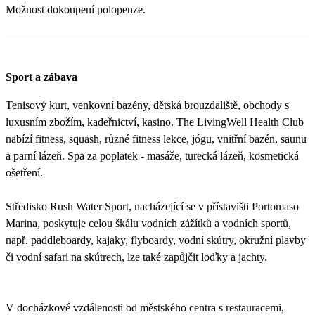
Možnost dokoupení polopenze.
Sport a zábava
Tenisový kurt, venkovní bazény, dětská brouzdaliště, obchody s
luxusním zbožím, kadeřnictví, kasino. The LivingWell Health Club
nabízí fitness, squash, různé fitness lekce, jógu, vnitřní bazén, saunu
a parní lázeň. Spa za poplatek - masáže, turecká lázeň, kosmetická
ošetření.
Středisko Rush Water Sport, nacházející se v přístavišti Portomaso
Marina, poskytuje celou škálu vodních zážítků a vodních sportů,
např. paddleboardy, kajaky, flyboardy, vodní skútry, okružní plavby
či vodní safari na skútrech, lze také zapůjčit loďky a jachty.
V docházkové vzdálenosti od městského centra s restauracemi,