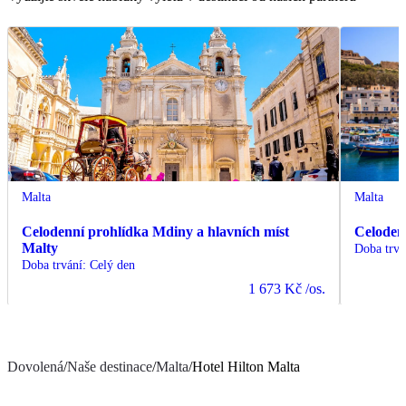
Malta
Malta
Celodenní prohlídka Mdiny a hlavních míst
Celoden
Malty
Doba trvá
Doba trvání
:
Celý den
1 673 Kč
/os.
Dovolená
/
Naše destinace
/
Malta
/
Hotel Hilton Malta