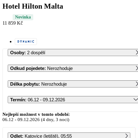
Hotel Hilton Malta
Novinka
11 859 Kč
Osoby
:
2 dospělí
Odkud pojedete
:
Nerozhoduje
Délka pobytu
:
Nerozhoduje
Termín
:
06.12 - 09.12.2026
Prosinec 2026
Nejlepší možnost v tomto období:
06.12
-
09.12.2026
(4 dny, 3 noci)
PO
ÚT
ST
ČT
PÁ
SO
NE
Odlet
:
Katovice (letiště), 05:55