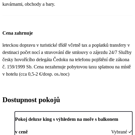
kavárnami, obchody a bary.
Cena zahrnuje
leteckou dopravu v turistické třídě včetně tax a poplatků transfery v
destinaci počet nocí a stravování dle smlouvy o zájezdu 24/7 Služby
česky hovořícího delegáta Čedoku na telefonu pojištění dle zákona
č. 159/1999 Sb. Cena nezahrnuje pobytovou taxu splatnou na místě
v hotelu (cca 0,5-2 €/dosp. os./noc)
Dostupnost pokojů
Pokoj deluxe king s výhledem na moře s balkonem
v ceně
Vybrané