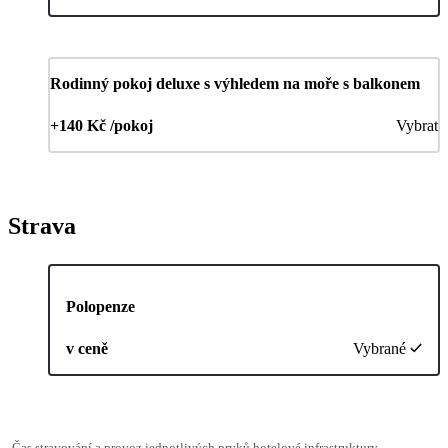
Rodinný pokoj deluxe s výhledem na moře s balkonem
+140 Kč /pokoj
Vybrat
Strava
Polopenze
v ceně
Vybrané
Čas stravování a provoz jednotlivých prvků hotelové infrastruktury