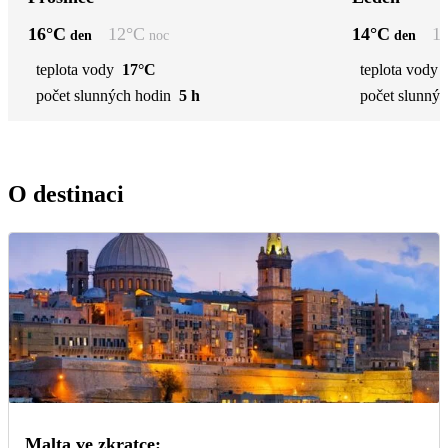
16
°C
12
°C
14
°C
1
den
noc
den
teplota vody
17°C
teplota vody
počet slunných hodin
5 h
počet slunnýc
O destinaci
Malta ve zkratce: