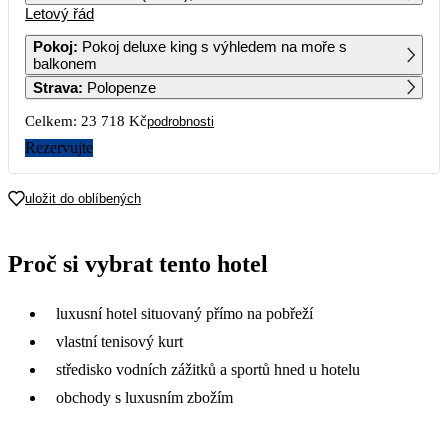
Letový řád
1
2
3
4
5
6
13 479
12 219
13 339
12 349
12 279
11 859
Pokoj
:
Pokoj deluxe king s výhledem na moře s
balkonem
7
8
9
10
11
12
13
Strava
:
Polopenze
11 859
15 249
12 299
12 669
12 209
12 429
12 069
Celkem:
23 718 Kč
podrobnosti
14
15
16
17
18
19
20
13 579
13 639
12 219
12 779
12 919
15 679
14 529
Rezervujte
21
22
23
24
25
26
27
15 159
19 009
25 449
22 679
19 919
20 709
21 309
uložit do oblíbených
28
29
30
31
19 519
26 899
28 469
27 189
Proč si vybrat tento hotel
luxusní hotel situovaný přímo na pobřeží
vlastní tenisový kurt
středisko vodních zážitků a sportů hned u hotelu
obchody s luxusním zbožím