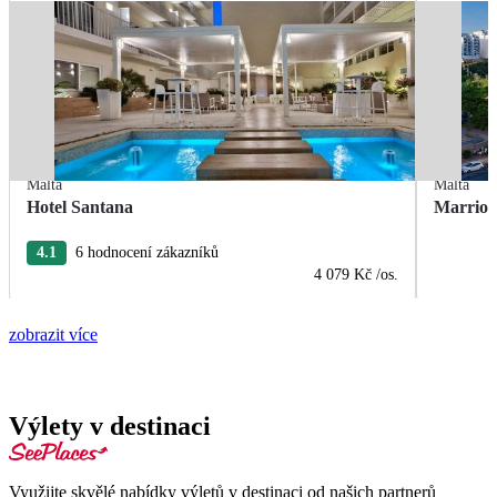
Malta
Malta
Hotel Santana
Marriot
4.1
6 hodnocení zákazníků
4 079 Kč
/os.
zobrazit více
Výlety v destinaci
Využijte skvělé nabídky výletů v destinaci od našich partnerů