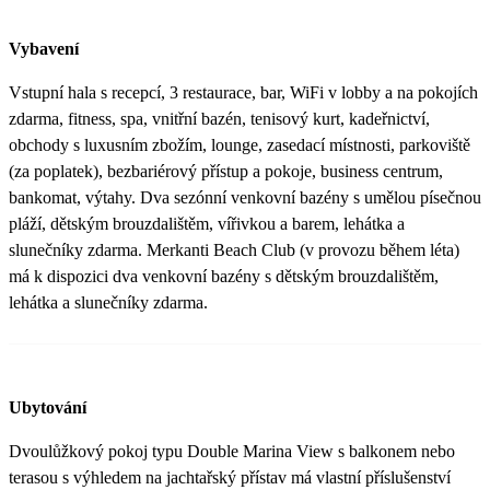
Vybavení
Vstupní hala s recepcí, 3 restaurace, bar, WiFi v lobby a na pokojích
zdarma, fitness, spa, vnitřní bazén, tenisový kurt, kadeřnictví,
obchody s luxusním zbožím, lounge, zasedací místnosti, parkoviště
(za poplatek), bezbariérový přístup a pokoje, business centrum,
bankomat, výtahy. Dva sezónní venkovní bazény s umělou písečnou
pláží, dětským brouzdalištěm, vířivkou a barem, lehátka a
slunečníky zdarma. Merkanti Beach Club (v provozu během léta)
má k dispozici dva venkovní bazény s dětským brouzdalištěm,
lehátka a slunečníky zdarma.
Ubytování
Dvoulůžkový pokoj typu Double Marina View s balkonem nebo
terasou s výhledem na jachtařský přístav má vlastní příslušenství