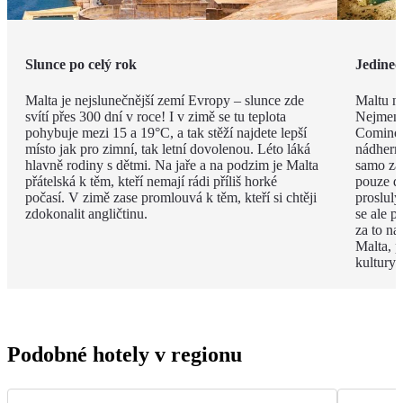
Slunce po celý rok
Jedineč
Malta je nejslunečnější zemí Evropy – slunce zde
Maltu ne
svítí přes 300 dní v roce! I v zimě se tu teplota
Nejmenš
pohybuje mezi 15 a 19°C, a tak stěží najdete lepší
Comino.
místo jak pro zimní, tak letní dovolenou. Léto láká
nádhern
hlavně rodiny s dětmi. Na jaře a na podzim je Malta
samo za 
přátelská k těm, kteří nemají rádi příliš horké
pouze d
počasí. V zimě zase promlouvá k těm, kteří si chtěji
proslulý
zdokonalit angličtinu.
se ale p
za to na
Malta, p
kultury 
Podobné hotely v regionu