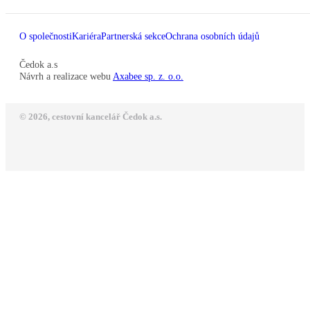
O společnosti
Kariéra
Partnerská sekce
Ochrana osobních údajů
Čedok a.s
Návrh a realizace webu
Axabee sp. z. o.o.
© 2026, cestovní kancelář Čedok a.s.