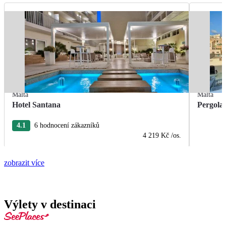
Malta
Malta
Hotel Santana
Pergola
4.1
6 hodnocení zákazníků
4 219 Kč
/os.
zobrazit více
Výlety v destinaci