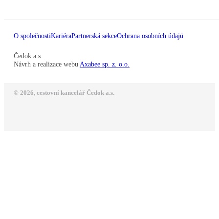
O společnosti
Kariéra
Partnerská sekce
Ochrana osobních údajů
Čedok a.s
Návrh a realizace webu
Axabee sp. z. o.o.
© 2026, cestovní kancelář Čedok a.s.