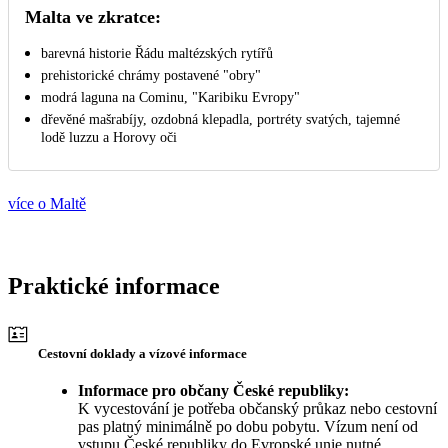
Malta ve zkratce:
barevná historie Řádu maltézských rytířů
prehistorické chrámy postavené "obry"
modrá laguna na Cominu, "Karibiku Evropy"
dřevěné mašrabíjy, ozdobná klepadla, portréty svatých, tajemné
lodě luzzu a Horovy oči
více o Maltě
Praktické informace
Cestovní doklady a vízové informace
Informace pro občany České republiky:
K vycestování je potřeba občanský průkaz nebo cestovní
pas platný minimálně po dobu pobytu. Vízum není od
vstupu České republiky do Evropské unie nutné.