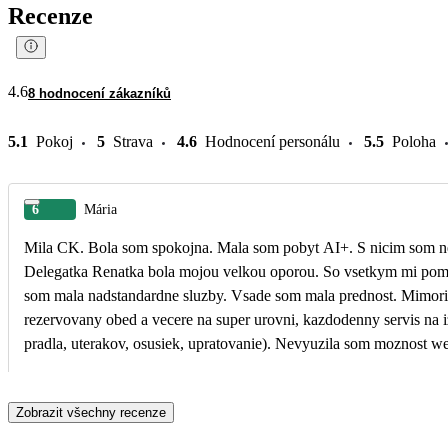
Recenze
4.6
8 hodnocení zákazníků
5.1
Pokoj
5
Strava
4.6
Hodnocení personálu
5.5
Poloha
6
Mária
Mila CK. Bola som spokojna. Mala som pobyt AI+. S nicim som n
Delegatka Renatka bola mojou velkou oporou. So vsetkym mi pomo
som mala nadstandardne sluzby. Vsade som mala prednost. Mimori
rezervovany obed a vecere na super urovni, kazdodenny servis na
pradla, uterakov, osusiek, upratovanie). Nevyuzila som moznost w
(ani pri bazenoch, ani na plazi), Program bol kazdy vecer. Izbu so
vyhladom na bazeny a more. Uzasne. Promenada popri pobrezi ne
Zobrazit všechny recenze
casu som mala malo, lebo som bola na vylete vo Vallette (poradila 
usmernila ma, povzbudila) a 2 celodennych vyletoch. Dakujem, Bol