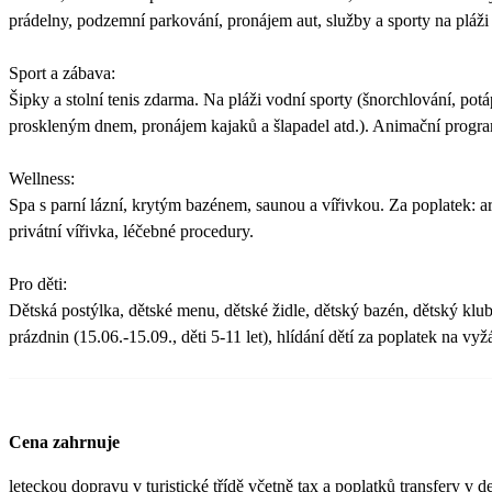
prádelny, podzemní parkování, pronájem aut, služby a sporty na pláži
Sport a zábava:
Šipky a stolní tenis zdarma. Na pláži vodní sporty (šnorchlování, potáp
proskleným dnem, pronájem kajaků a šlapadel atd.). Animační progra
Wellness:
Spa s parní lázní, krytým bazénem, saunou a vířivkou. Za poplatek:
privátní vířivka, léčebné procedury.
Pro děti:
Dětská postýlka, dětské menu, dětské židle, dětský bazén, dětský klu
prázdnin (15.06.-15.09., děti 5-11 let), hlídání dětí za poplatek na vyž
Cena zahrnuje
leteckou dopravu v turistické třídě včetně tax a poplatků transfery v de