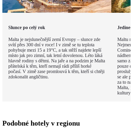
Slunce po celý rok
Jedineč
Malta je nejslunečnější zemí Evropy – slunce zde
Maltu ne
svítí přes 300 dní v roce! I v zimě se tu teplota
Nejmenš
pohybuje mezi 15 a 19°C, a tak stěží najdete lepší
Comino.
místo jak pro zimní, tak letní dovolenou. Léto láká
nádhern
hlavně rodiny s dětmi. Na jaře a na podzim je Malta
samo za 
přátelská k těm, kteří nemají rádi příliš horké
pouze d
počasí. V zimě zase promlouvá k těm, kteří si chtěji
proslulý
zdokonalit angličtinu.
se ale p
za to na
Malta, p
kultury 
Podobné hotely v regionu