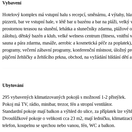
Vybavení
Hotelový komplex má vstupní halu s recepcí, směnárnu, 4 výtahy, hlav
pizzerii, bar ve vstupní hale, v létě bar u bazénu a bar na pláži, velk
prostornou terasou na slunění, lehátka a slunečníky zdarma, plážové 
zálohu), dětský bazén a klub, velké welness centrum (fitness, vnitřní 
sauna a pára zdarma, masáže, aerobic a kosmetická péče za poplatek), 
programy, večerní zábavní programy, konferenční místnost, úložný pr
půjčení žehličky a žehlícího prkna, obchod, na vyžádání hlídání dětí a
Ubytování
295 vybavených klimatizovaných pokojů s možností 1-2 přistýlek.
Pokoj má TV, rádio, minibar, trezor, fén a stropní ventilátor.
Standardní pokoje mají balkon a výhled do ulice, za příplatek lze výh
Dvoulůžkové pokoje o velikosti cca 23 m2, mají ledničku, klimatizaci, 
telefon, koupelnu se sprchou nebo vanou, fén, WC a balkon.