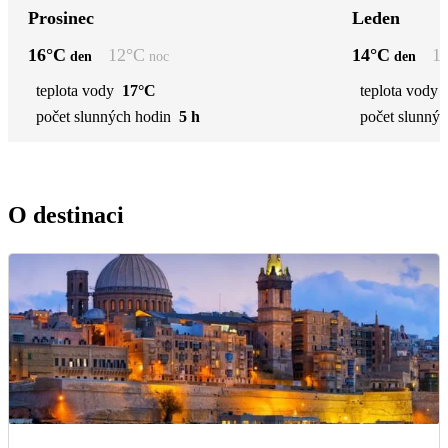
Prosinec
Leden
16
°C
12
°C
14
°C
1
den
noc
den
teplota vody
17°C
teplota vody
počet slunných hodin
5 h
počet slunnýc
O destinaci