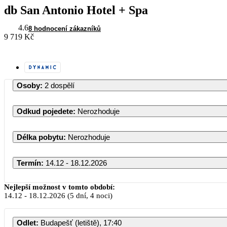
db San Antonio Hotel + Spa
4.6
8 hodnocení zákazníků
9 719 Kč
Osoby
:
2 dospělí
Odkud pojedete
:
Nerozhoduje
Délka pobytu
:
Nerozhoduje
Termín
:
14.12 - 18.12.2026
Prosinec 2026
Nejlepší možnost v tomto období:
14.12
-
18.12.2026
(5 dní, 4 noci)
PO
ÚT
ST
ČT
PÁ
SO
Odlet
:
Budapešť (letiště), 17:40