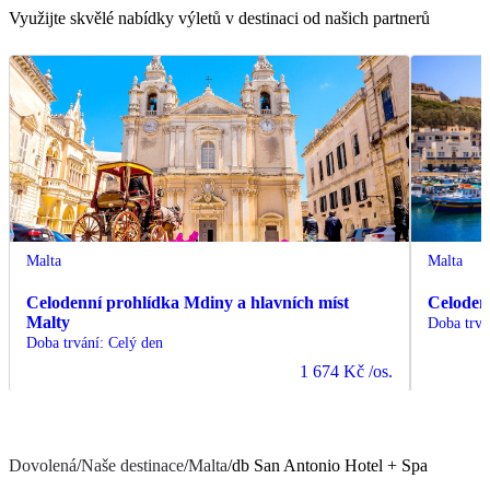
Využijte skvělé nabídky výletů v destinaci od našich partnerů
Malta
Malta
Celodenní prohlídka Mdiny a hlavních míst
Celoden
Malty
Doba trvá
Doba trvání
:
Celý den
1 674 Kč
/os.
Dovolená
/
Naše destinace
/
Malta
/
db San Antonio Hotel + Spa