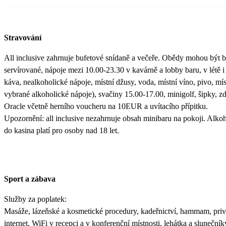
Stravování
All inclusive zahrnuje bufetové snídaně a večeře. Obědy mohou být 
servírované, nápoje mezi 10.00-23.30 v kavárně a lobby baru, v létě i
káva, nealkoholické nápoje, místní džusy, voda, místní víno, pivo, míst
vybrané alkoholické nápoje), svačiny 15.00-17.00, minigolf, šipky, z
Oracle včetně herního voucheru na 10EUR a uvítacího přípitku.
Upozornění: all inclusive nezahrnuje obsah minibaru na pokoji. Alko
do kasina platí pro osoby nad 18 let.
Sport a zábava
Služby za poplatek:
Masáže, lázeňské a kosmetické procedury, kadeřnictví, hammam, privát
internet, WiFi v recepci a v konferenční místnosti, lehátka a slunečník