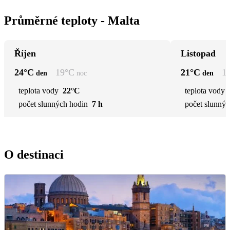
Průměrné teploty - Malta
Říjen
Listopad
24
°C
19
°C
21
°C
1
den
noc
den
teplota vody
22°C
teplota vody
počet slunných hodin
7 h
počet slunnýc
O destinaci