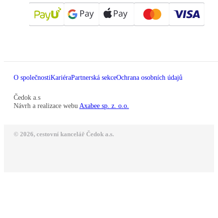
O společnosti
Kariéra
Partnerská sekce
Ochrana osobních údajů
Čedok a.s
Návrh a realizace webu
Axabee sp. z. o.o.
© 2026, cestovní kancelář Čedok a.s.