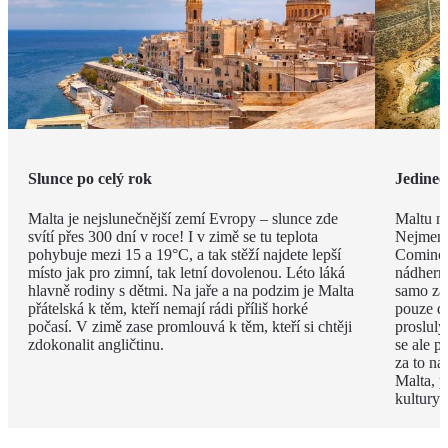
Slunce po celý rok
Jedineč
Malta je nejslunečnější zemí Evropy – slunce zde
Maltu ne
svítí přes 300 dní v roce! I v zimě se tu teplota
Nejmenš
pohybuje mezi 15 a 19°C, a tak stěží najdete lepší
Comino.
místo jak pro zimní, tak letní dovolenou. Léto láká
nádhern
hlavně rodiny s dětmi. Na jaře a na podzim je Malta
samo za 
přátelská k těm, kteří nemají rádi příliš horké
pouze d
počasí. V zimě zase promlouvá k těm, kteří si chtěji
proslulý
zdokonalit angličtinu.
se ale p
za to na
Malta, p
kultury 