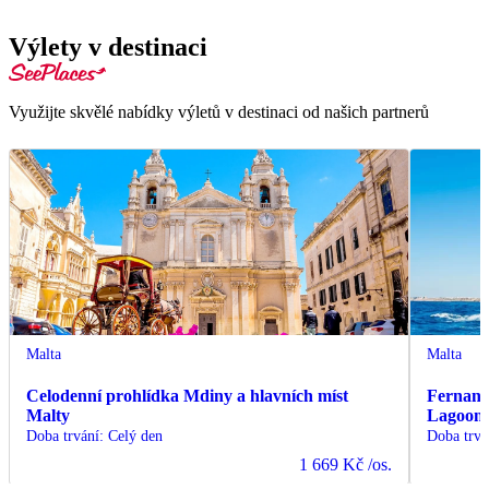
Výlety v destinaci
Využijte skvělé nabídky výletů v destinaci od našich partnerů
Malta
Malta
Celodenní prohlídka Mdiny a hlavních míst
Fernand
Malty
Lagoon 
Doba trvání
:
Celý den
Doba trvá
1 669 Kč
/os.