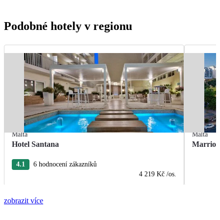
Podobné hotely v regionu
Malta
Malta
Hotel Santana
Marriot
4.1
6 hodnocení zákazníků
4 219 Kč
/os.
zobrazit více