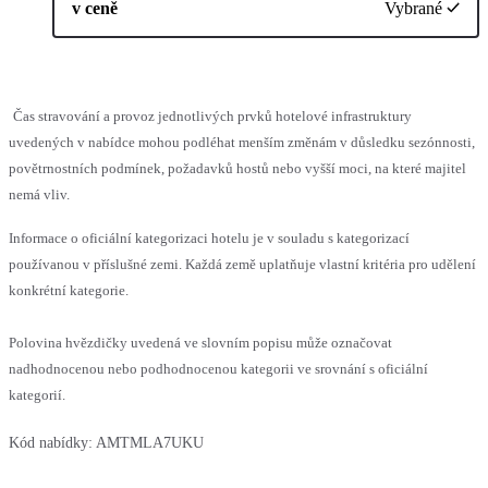
v ceně
Vybrané
Čas stravování a provoz jednotlivých prvků hotelové infrastruktury
uvedených v nabídce mohou podléhat menším změnám v důsledku sezónnosti,
povětrnostních podmínek, požadavků hostů nebo vyšší moci, na které majitel
nemá vliv.
Informace o oficiální kategorizaci hotelu je v souladu s kategorizací
používanou v příslušné zemi. Každá země uplatňuje vlastní kritéria pro udělení
konkrétní kategorie.
Polovina hvězdičky uvedená ve slovním popisu může označovat
nadhodnocenou nebo podhodnocenou kategorii ve srovnání s oficiální
kategorií.
Kód nabídky:
AMTMLA7UKU