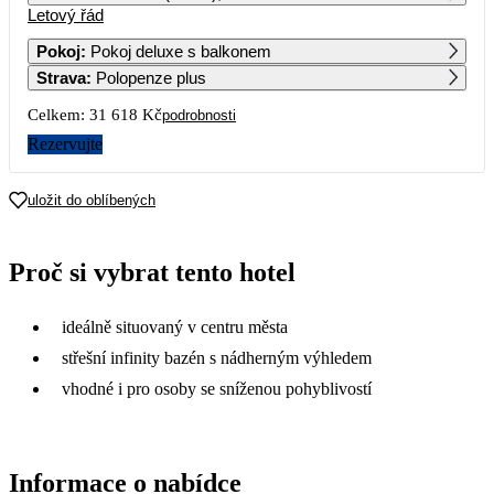
Letový řád
1
2
3
4
Pokoj
:
Pokoj deluxe s balkonem
Strava
:
Polopenze plus
5
6
7
8
9
10
11
Celkem:
31 618 Kč
podrobnosti
12
13
14
15
16
17
18
Rezervujte
17 109
16 779
16 759
16 189
19
20
21
22
23
24
25
uložit do oblíbených
15 809
15 869
25 419
31 119
22 379
22 199
26
27
28
29
30
31
Proč si vybrat tento hotel
19 279
ideálně situovaný v centru města
střešní infinity bazén s nádherným výhledem
vhodné i pro osoby se sníženou pohyblivostí
Informace o nabídce