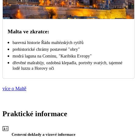
Malta ve zkratce:
barevná historie Řádu maltézských rytířů
prehistorické chrámy postavené "obry"
modrá laguna na Cominu, "Karibiku Evropy"
dřevěné mašrabíjy, ozdobná klepadla, portréty svatých, tajemné
lodě luzzu a Horovy oči
více o Maltě
Praktické informace
Cestovní doklady a vízové informace