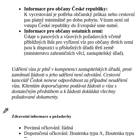
Informace pro občany České republiky:
K vycestování je potřeba občanský průkaz nebo cestovní
pas platný minimálně po dobu pobytu. Vízum není od
vstupu České republiky do Evropské unie nutné.
Informace pro občany ostatních zemí:
Údaje o pasových a vízových požadavcích včetně
přibližných lhůt pro vyřízení víz pro občany třetích zemí
jsou k dispozici u příslušných úřadů třetí země
(ministerstvo zahraničních věcí, zastupitelský úřad).
Udělení víza je plně v kompetenci zastupitelských úřadů, proti
zamítnutí žádosti o jeho udělení není odvolání. Cestovní
kancelář Čedok nenese odpovědnost za případné neudělení
víza. Klientům doporučujeme podávat žádosti o víza s
dostatečným předstihem a k žádosti dokládat všechny
požadované dokumenty.
Zdravotní informace a požadavky
Povinná očkování: žádná
Doporučená očkování: žloutenka typu A, žloutenka typu