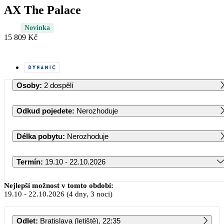
AX The Palace
Novinka
15 809 Kč
Osoby
:
2 dospělí
Odkud pojedete
:
Nerozhoduje
Délka pobytu
:
Nerozhoduje
Termín
:
19.10 - 22.10.2026
Říjen 2026
Nejlepší možnost v tomto období:
19.10
-
22.10.2026
(4 dny, 3 noci)
PO
ÚT
ST
ČT
PÁ
SO
NE
Odlet
:
Bratislava (letiště), 22:35