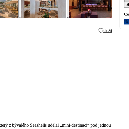
S
Ce
Re
uložit
erý z bývalého Seashells udělal „mini-destinaci“ pod jednou