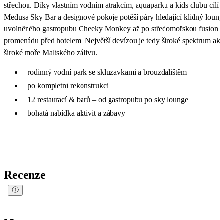
střechou. Díky vlastním vodním atrakcím, aquaparku a kids clubu cílí 
Medusa Sky Bar a designové pokoje potěší páry hledající klidný loung
uvolněného gastropubu Cheeky Monkey až po středomořskou fusion re
promenádu před hotelem. Největší devízou je tedy široké spektrum a
široké moře Maltského zálivu.
rodinný vodní park se skluzavkami a brouzdalištěm
po kompletní rekonstrukci
12 restaurací & barů – od gastropubu po sky lounge
bohatá nabídka aktivit a zábavy
Recenze