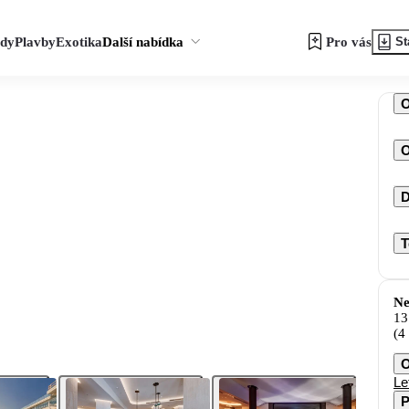
zdy
Plavby
Exotika
Další nabídka
Pro vás
St
O
D
T
Ne
13
(4
O
Le
P