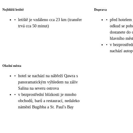
Nejbližší letiště
Doprava
•
letiště je vzdáleno cca 23 km (transfer
•
před hotelem 
trvá cca 50 minut)
odkud se poh
dostanete do
hlavního měst
•
v bezprostředn
nachází auto
Okolní města
•
hotel se nachází na nábřeží Qawra s
panoramatickým výhledem na záliv
Salina na severu ostrova
•
v bezprostřední blízkosti je mnoho
obchodů, barů a restaurací, nedaleko
náměstí Bugibba a St. Paul's Bay