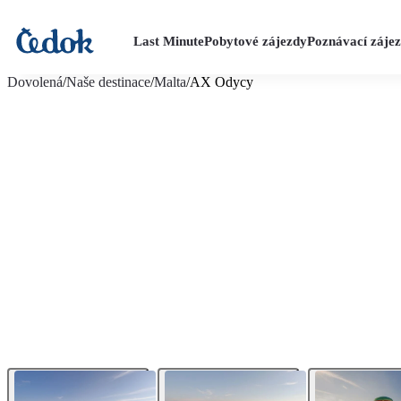
Last Minute
Pobytové zájezdy
Poznávací záje
více fotografií (24)
Dovolená
/
Naše destinace
/
Malta
/
AX Odycy