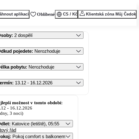
áhnout aplikaci
Oblíbené
CS / Kč
Klientská zóna Můj Čedok
Osoby
:
2 dospělí
dkud pojedete
:
Nerozhoduje
élka pobytu
:
Nerozhoduje
ermín
:
13.12 - 16.12.2026
jlepší možnost v tomto období:
.12
-
16.12.2026
 dny, 3 noci)
dlet
:
Katovice (letiště), 05:55
tový řád
okoj
:
Pokoj comfort s balkonem