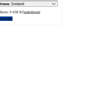
trava
:
Snídaně
lkem:
9 438 Kč
podrobnosti
zervujte