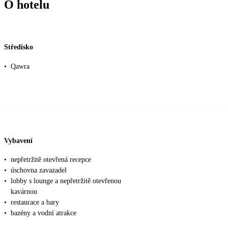
O hotelu
Středisko
•
Qawra
Vybavení
•
nepřetržitě otevřená recepce
•
úschovna zavazadel
•
lobby s lounge a nepřetržitě otevřenou
kavárnou
•
restaurace a bary
•
bazény a vodní atrakce