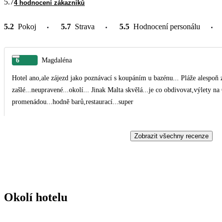
5.7
4 hodnocení zákazníků
5.2
Pokoj
5.7
Strava
5.5
Hodnocení personálu
6
Magdaléna
Hotel ano,ale zájezd jako poznávací s koupáním u bazénu... Pláže alespoň 
zašlé...neupravené...okolí... Jinak Malta skvělá...je co obdivovat,výlety
promenádou...hodně barů,restaurací...super
Zobrazit všechny recenze
Okolí hotelu