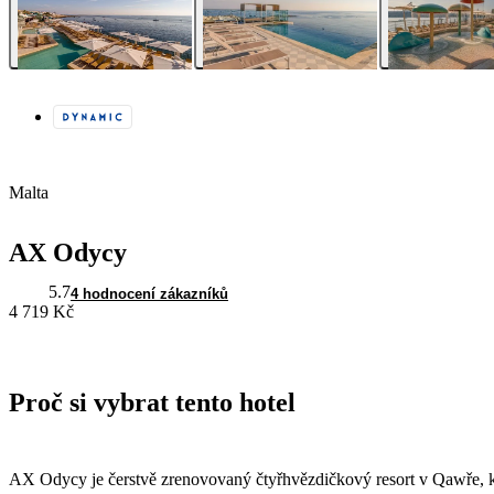
Malta
AX Odycy
5.7
4 hodnocení zákazníků
4 719 Kč
Proč si vybrat tento hotel
AX Odycy je čerstvě zrenovovaný čtyřhvězdičkový resort v Qawře, kt