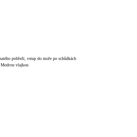
natého pobřeží, vstup do moře po schůdkách
á Modrou vlajkou