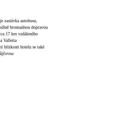
je zastávka autobusu,
odlně hromadnou dopravou
 cca 17 km vzdáleného
a Valletta
í blízkosti hotelu se také
půjčovna