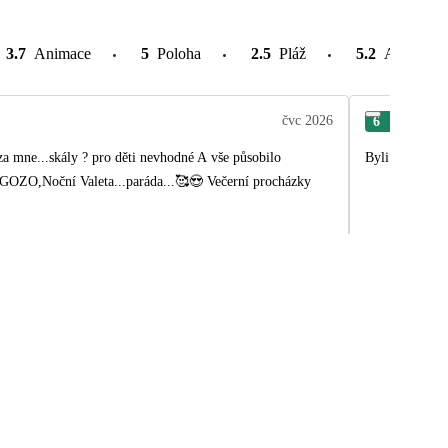
3.7
Animace
5
Poloha
2.5
Pláž
5.2
Atrakce v
čvc 2026
6
Ro
za mne...skály ? pro děti nevhodné A vše působilo
Byli jsme spok
 na GOZO,Noční Valeta...paráda...🥰😍 Večerní procházky