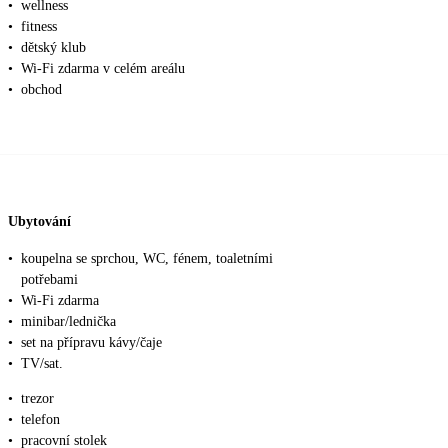
•
wellness
•
fitness
•
dětský klub
•
Wi-Fi zdarma v celém areálu
•
obchod
Ubytování
•
koupelna se sprchou, WC, fénem, toaletními
potřebami
•
Wi-Fi zdarma
•
minibar/lednička
•
set na přípravu kávy/čaje
•
TV/sat.
•
trezor
•
telefon
•
pracovní stolek