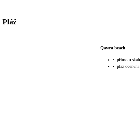
Pláž
Qawra beach
•
přímo u skal
•
pláž oceněn