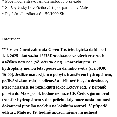
* Počet nocí a stravování dle smlouvy o zájezdu
* Služby česky hovořícího zástupce partnera v Malé
* Pojištění dle zákona č. 159/1999 Sb.
Informace
*** V ceně není zahrnuta Green Tax (ekologická daň) – od
1. 1. 2025 platí sazba 12 USD/osoba/noc ve všech resortech
a větších hotelech (vč. dětí do 2 let). Upozorňujeme, že
hydroplány mohou létat pouze za denního světla (cca 09:00 -
16:00). Jestliže máte zájem o pobyt s transferem hydroplánem,
pečlivě si zkontrolujte odletové a příletové časy do destinace,
které naleznete po rozkliknutí sekce Letový řád. V případě
příletu do Malé po 14. hodině nemůže CK Čedok garantovat
transfer hydroplánem v den příletu, kdy může nastat nutnost
dokoupení prvního noclehu na lokálním ostrově. V případě
odletu z Malé po 19. hodině upozorňujeme na nutnost