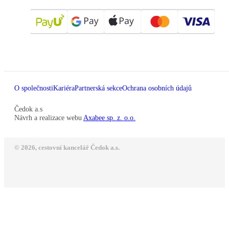
O společnosti
Kariéra
Partnerská sekce
Ochrana osobních údajů
Čedok a.s
Návrh a realizace webu
Axabee sp. z. o.o.
© 2026, cestovní kancelář Čedok a.s.