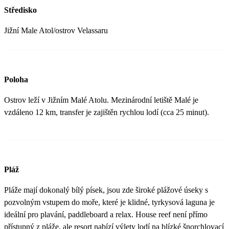
Středisko
Jižní Male Atol/ostrov Velassaru
Poloha
Ostrov leží v Jižním Malé Atolu. Mezinárodní letiště Malé je
vzdáleno 12 km, transfer je zajištěn rychlou lodí (cca 25 minut).
Pláž
Pláže mají dokonalý bílý písek, jsou zde široké plážové úseky s
pozvolným vstupem do moře, které je klidné, tyrkysová laguna je
ideální pro plavání, paddleboard a relax. House reef není přímo
přístupný z pláže, ale resort nabízí výlety lodí na blízké šnorchlovací