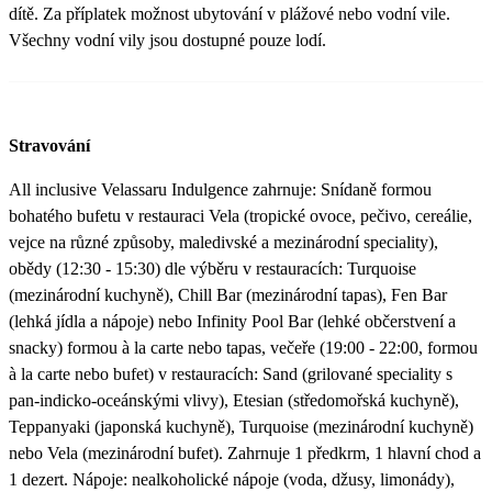
dítě. Za příplatek možnost ubytování v plážové nebo vodní vile.
Všechny vodní vily jsou dostupné pouze lodí.
Stravování
All inclusive Velassaru Indulgence zahrnuje: Snídaně formou
bohatého bufetu v restauraci Vela (tropické ovoce, pečivo, cereálie,
vejce na různé způsoby, maledivské a mezinárodní speciality),
obědy (12:30 - 15:30) dle výběru v restauracích: Turquoise
(mezinárodní kuchyně), Chill Bar (mezinárodní tapas), Fen Bar
(lehká jídla a nápoje) nebo Infinity Pool Bar (lehké občerstvení a
snacky) formou à la carte nebo tapas, večeře (19:00 - 22:00, formou
à la carte nebo bufet) v restauracích: Sand (grilované speciality s
pan-indicko-oceánskými vlivy), Etesian (středomořská kuchyně),
Teppanyaki (japonská kuchyně), Turquoise (mezinárodní kuchyně)
nebo Vela (mezinárodní bufet). Zahrnuje 1 předkrm, 1 hlavní chod a
1 dezert. Nápoje: nealkoholické nápoje (voda, džusy, limonády),