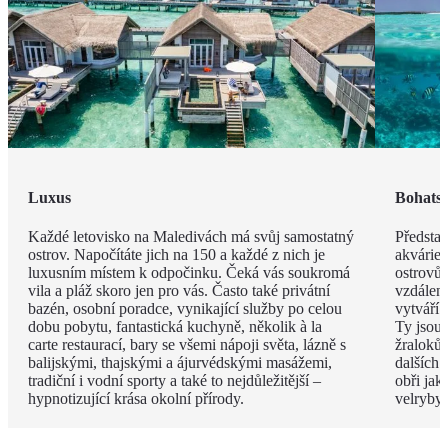
Luxus
Bohatst
Každé letovisko na Maledivách má svůj samostatný
Představ
ostrov. Napočítáte jich na 150 a každé z nich je
akvárie
luxusním místem k odpočinku. Čeká vás soukromá
ostrovů 
vila a pláž skoro jen pro vás. Často také privátní
vzdáleno
bazén, osobní poradce, vynikající služby po celou
vytváří 
dobu pobytu, fantastická kuchyně, několik à la
Ty jsou
carte restaurací, bary se všemi nápoji světa, lázně s
žraloků
balijskými, thajskými a ájurvédskými masážemi,
dalších 
tradiční i vodní sporty a také to nejdůležitější –
obři jak
hypnotizující krása okolní přírody.
velryby.