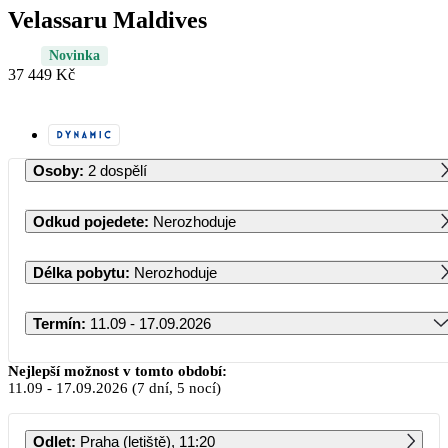
Velassaru Maldives
Novinka
37 449 Kč
Osoby
:
2 dospělí
Odkud pojedete
:
Nerozhoduje
Délka pobytu
:
Nerozhoduje
Termín
:
11.09 - 17.09.2026
Září 2026
Nejlepší možnost v tomto období:
11.09
-
17.09.2026
(7 dní, 5 nocí)
PO
ÚT
ST
ČT
PÁ
SO
NE
Odlet
:
Praha (letiště), 11:20