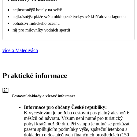
nejluxusnější hotely na světě
nejkrásnější pláže světa obklopené tyrkysově křišťálovou lagunou
bohatství Indického oceánu
ráj pro milovníky vodních sportů
více o Maledivách
Praktické informace
Cestovní doklady a vízové informace
Informace pro občany České republiky:
K vycestování je potřeba cestovní pas platný alespoň 6
měsíců od návratu. Vízum není nutné pro turistický
pobyt kratší než 30 dní. Při vstupu je nutné se prokázat
pasem splňujícím podmínky výše, zpáteční letenkou a
dokladem o dostatečných finančních prostředcích (150