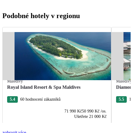
Podobné hotely v regionu
Maledivy
Maledivy
Royal Island Resort & Spa Maldives
Diamond
5.4
60 hodnocení zákazníků
5.5
11
71 990 Kč
50 990 Kč
/os.
Ušetřete
21 000 Kč
zobrazit více