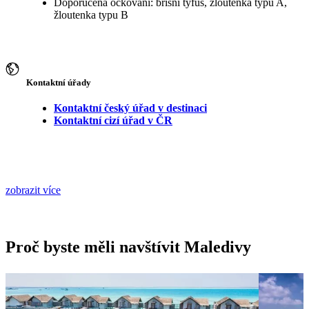
Doporučená očkování: břišní tyfus, žloutenka typu A,
žloutenka typu B
Kontaktní úřady
Kontaktní český úřad v destinaci
Kontaktní cizí úřad v ČR
zobrazit více
Proč byste měli navštívit Maledivy