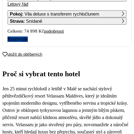
Letový řád
1
2
3
4
5
6
57 629
42 049
38 519
63 179
38 259
Pokoj
:
Vila deluxe s transferem rychločlunem
Strava
:
Snídaně
7
8
9
10
11
12
13
44 519
65 729
38 519
37 449
58 139
40 049
Celkem:
74 898 Kč
podrobnosti
14
15
16
17
18
19
20
Rezervujte
53 329
72 999
40 979
40 619
62 119
40 979
21
22
23
24
25
26
27
uložit do oblíbených
46 569
51 449
39 489
42 089
37 449
43 999
38 749
28
29
30
Proč si vybrat tento hotel
45 749
51 029
38 679
Jen 25 minut rychlolodí z letiště v Malé se nachází stylový
pětihvězdičkový resort Velassaru Maldives, který je ideálním
spojením moderního designu, vytříbeného servisu a tropické krásy.
Ostrov je obklopen tyrkysovou lagunou a jemným bílým pískem,
přičemž resort nabízí klidnou atmosféru, skvělé jídlo a dokonalý
servis. Velassaru je jako stvořený pro páry, novomanžele a náročné
hosty, kteří hledají luxus bez přepychu, současný styl a zároveň