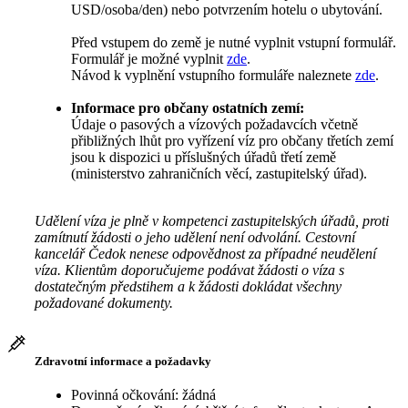
USD/osoba/den) nebo potvrzením hotelu o ubytování.
Před vstupem do země je nutné vyplnit vstupní formulář.
Formulář je možné vyplnit
zde
.
Návod k vyplnění vstupního formuláře naleznete
zde
.
Informace pro občany ostatních zemí:
Údaje o pasových a vízových požadavcích včetně
přibližných lhůt pro vyřízení víz pro občany třetích zemí
jsou k dispozici u příslušných úřadů třetí země
(ministerstvo zahraničních věcí, zastupitelský úřad).
Udělení víza je plně v kompetenci zastupitelských úřadů, proti
zamítnutí žádosti o jeho udělení není odvolání. Cestovní
kancelář Čedok nenese odpovědnost za případné neudělení
víza. Klientům doporučujeme podávat žádosti o víza s
dostatečným předstihem a k žádosti dokládat všechny
požadované dokumenty.
Zdravotní informace a požadavky
Povinná očkování: žádná