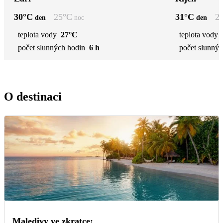
30
°C
25
°C
31
°C
2
den
noc
den
teplota vody
27°C
teplota vody
počet slunných hodin
6 h
počet slunnýc
O destinaci
Maledivy ve zkratce: