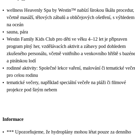
•
wellness Heavenly Spa by Westin™ nabízí širokou škálu procedur,
včetně masáží, tělových zábalů a obličejových ošetření, s výhledem
na oceán
•
sauna, pára
•
Westin Family Kids Club pro děti ve věku 4–12 let je připraven
program plný her, vzdělávacích aktivit a zábavy pod dohledem
zkušeného personálu, včetně vnitřního a venkovního hřiště s bazé
a pirátskou lodí
•
rodinné aktivity: Společné lekce vaření, malování či tematické veče
pro celou rodinu
•
tematické večery, například speciální večeře na pláži či filmové
projekce pod širým nebem
Informace
•
*** Upozorňujeme, že hydroplány mohou létat pouze za denního