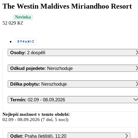
The Westin Maldives Miriandhoo Resort
Novinka
52 029 Kč
Osoby
:
2 dospělí
Odkud pojedete
:
Nerozhoduje
Délka pobytu
:
Nerozhoduje
Termín
:
02.09 - 08.09.2026
Září 2026
Nejlepší možnost v tomto období:
02.09
-
08.09.2026
(7 dní, 5 nocí)
PO
ÚT
ST
ČT
PÁ
SO
NE
Odlet
:
Praha (letiště), 11:20