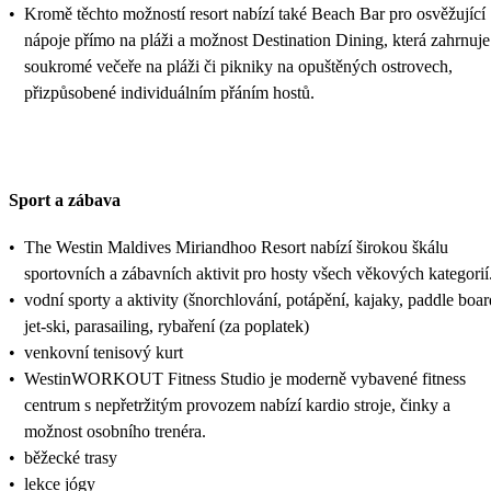
•
Kromě těchto možností resort nabízí také Beach Bar pro osvěžující
nápoje přímo na pláži a možnost Destination Dining, která zahrnuje
soukromé večeře na pláži či pikniky na opuštěných ostrovech,
přizpůsobené individuálním přáním hostů.
Sport a zábava
•
The Westin Maldives Miriandhoo Resort nabízí širokou škálu
sportovních a zábavních aktivit pro hosty všech věkových kategorií
•
vodní sporty a aktivity (šnorchlování, potápění, kajaky, paddle boar
jet-ski, parasailing, rybaření (za poplatek)
•
venkovní tenisový kurt
•
WestinWORKOUT Fitness Studio je moderně vybavené fitness
centrum s nepřetržitým provozem nabízí kardio stroje, činky a
možnost osobního trenéra.
•
běžecké trasy
•
lekce jógy