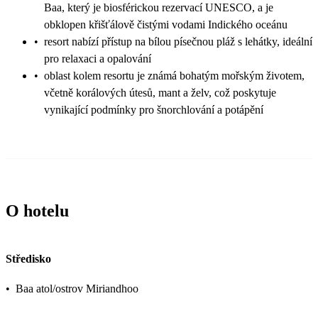
Baa, který je biosférickou rezervací UNESCO, a je
obklopen křišťálově čistými vodami Indického oceánu
•
resort nabízí přístup na bílou písečnou pláž s lehátky, ideální
pro relaxaci a opalování
•
oblast kolem resortu je známá bohatým mořským životem,
včetně korálových útesů, mant a želv, což poskytuje
vynikající podmínky pro šnorchlování a potápění
O hotelu
Středisko
•
Baa atol/ostrov Miriandhoo