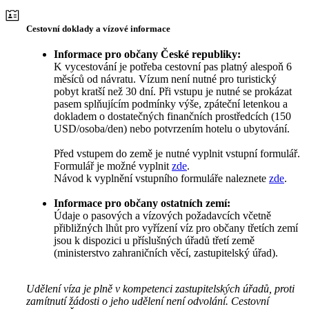
Cestovní doklady a vízové informace
Informace pro občany České republiky:
K vycestování je potřeba cestovní pas platný alespoň 6
měsíců od návratu. Vízum není nutné pro turistický
pobyt kratší než 30 dní. Při vstupu je nutné se prokázat
pasem splňujícím podmínky výše, zpáteční letenkou a
dokladem o dostatečných finančních prostředcích (150
USD/osoba/den) nebo potvrzením hotelu o ubytování.
Před vstupem do země je nutné vyplnit vstupní formulář.
Formulář je možné vyplnit
zde
.
Návod k vyplnění vstupního formuláře naleznete
zde
.
Informace pro občany ostatních zemí:
Údaje o pasových a vízových požadavcích včetně
přibližných lhůt pro vyřízení víz pro občany třetích zemí
jsou k dispozici u příslušných úřadů třetí země
(ministerstvo zahraničních věcí, zastupitelský úřad).
Udělení víza je plně v kompetenci zastupitelských úřadů, proti
zamítnutí žádosti o jeho udělení není odvolání. Cestovní