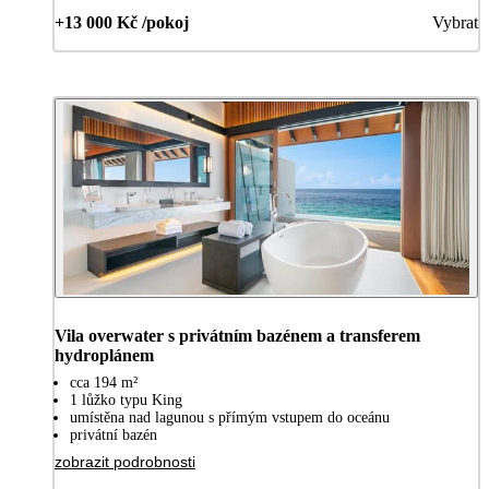
+13 000 Kč /pokoj
Vybrat
Vila overwater s privátním bazénem a transferem
hydroplánem
cca 194 m²
1 lůžko typu King
umístěna nad lagunou s přímým vstupem do oceánu
privátní bazén
zobrazit podrobnosti