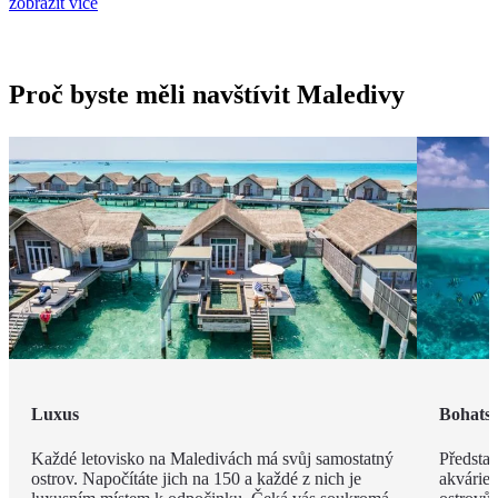
zobrazit více
Proč byste měli navštívit Maledivy
Luxus
Bohatst
Každé letovisko na Maledivách má svůj samostatný
Představ
ostrov. Napočítáte jich na 150 a každé z nich je
akvárie