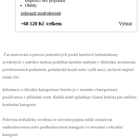
dispozici bez příplatku.
Obědy:
zobrazit podrobnosti
+68 120 Kč /celkem
Vybrat
Čas stravování a provoz jednotlivých prvků hotelové infrastruktury
uvedených v nabídce mohou podléhat menším změnám v důsledku sezónnosti,
povětrnostních podmínek, požadavků hostů nebo vyšší moci, na které majitel
nemá vliv.
Informace o oficiální kategorizaci hotelu je v souladu s kategorizací
používanou v příslušné zemi. Každá země uplatňuje vlastní kritéria pro udělení
konkrétní kategorie.
Polovina hvězdičky uvedená ve slovním popisu může označovat
nadhodnocenou nebo podhodnocenou kategorii ve srovnání s oficiální
kategorií.