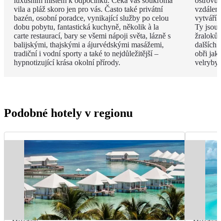
luxusním místem k odpočinku. Čeká vás soukromá
ostrovů 
vila a pláž skoro jen pro vás. Často také privátní
vzdáleno
bazén, osobní poradce, vynikající služby po celou
vytváří 
dobu pobytu, fantastická kuchyně, několik à la
Ty jsou
carte restaurací, bary se všemi nápoji světa, lázně s
žraloků
balijskými, thajskými a ájurvédskými masážemi,
dalších 
tradiční i vodní sporty a také to nejdůležitější –
obři jak
hypnotizující krása okolní přírody.
velryby.
Podobné hotely v regionu