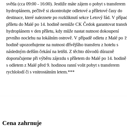
světla (cca 09:00 - 16:00). Jestliže máte zájem o pobyt s transferem
hydroplánem, pečlivě si zkontrolujte odletové a příletové časy do
destinace, které naleznete po rozkliknutí sekce Letový řád. V přípa
příletu do Malé po 14. hodině nemůže CK Čedok garantovat transf
hydroplánem v den příletu, kdy může nastat nutnost dokoupení
prvního noclehu na lokálním ostrově. V případě odletu z Malé po 1
hodině upozorňujeme na nutnost dřívějšího transferu z hotelu s
následným delším čekání na letišti. Z těchto důvodů důrazně
doporučujeme při výběru zájezdu s příletem do Malé po 14. hodině 
s odletem z Malé před 9. hodinou ranní volit pobyt s transferem
rychlolodí či s vnitrostátním letem.***
Cena zahrnuje