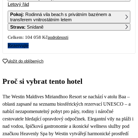
Letový řád
1
2
3
4
5
6
72 189
52 029
53 649
75 619
53 239
Pokoj
:
Rodinná vila beach s privátním bazénem a
transferem vnitrostátním letem
7
8
9
10
11
12
13
Strava
:
Snídaně
57 659
75 139
53 099
52 029
73 299
56 219
Celkem:
104 058 Kč
podrobnosti
14
15
16
17
18
19
20
64 339
88 829
58 709
59 709
75 619
56 019
Rezervujte
21
22
23
24
25
26
27
57 659
65 999
52 029
55 619
52 029
58 709
54 779
uložit do oblíbených
28
29
30
62 239
68 489
56 869
Proč si vybrat tento hotel
The Westin Maldives Miriandhoo Resort se nachází v atolu Baa –
oblasti zapsané na seznamu biosférických rezervací UNESCO – a
nabízí nezapomenutelný pobyt pro páry, rodiny i náročné
cestovatele hledající opravdový odpočinek. Elegantní vily na pláži i
nad vodou, špičková gastronomie a ikonické wellness služby pod
značkou Heavenly Spa by Westin vytvářejí harmonické prostředí