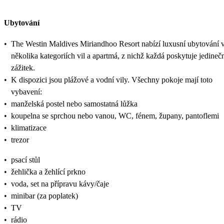
Ubytování
•
The Westin Maldives Miriandhoo Resort nabízí luxusní ubytování 
několika kategoriích vil a apartmá, z nichž každá poskytuje jedineč
zážitek.
•
K dispozici jsou plážové a vodní vily. Všechny pokoje mají toto
vybavení:
•
manželská postel nebo samostatná lůžka
•
koupelna se sprchou nebo vanou, WC, fénem, župany, pantoflemi
•
klimatizace
•
trezor
•
psací stůl
•
žehlička a žehlící prkno
•
voda, set na přípravu kávy/čaje
•
minibar (za poplatek)
•
TV
•
rádio