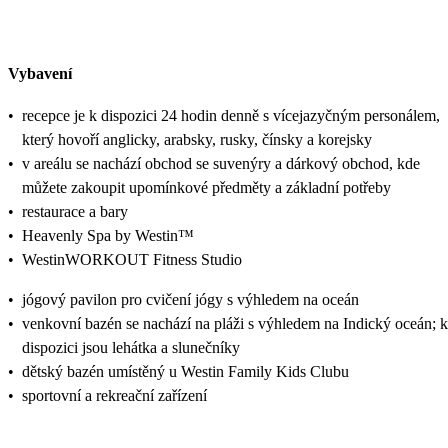
Vybavení
•
recepce je k dispozici 24 hodin denně s vícejazyčným personálem,
který hovoří anglicky, arabsky, rusky, čínsky a korejsky
•
v areálu se nachází obchod se suvenýry a dárkový obchod, kde
můžete zakoupit upomínkové předměty a základní potřeby
•
restaurace a bary
•
Heavenly Spa by Westin™
•
WestinWORKOUT Fitness Studio
•
jógový pavilon pro cvičení jógy s výhledem na oceán
•
venkovní bazén se nachází na pláži s výhledem na Indický oceán; k
dispozici jsou lehátka a slunečníky
•
dětský bazén umístěný u Westin Family Kids Clubu
•
sportovní a rekreační zařízení