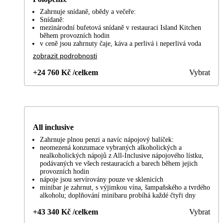
Zahrnuje snídaně, obědy a večeře:
Snídaně:
mezinárodní bufetová snídaně v restauraci Island Kitchen
během provozních hodin
v ceně jsou zahrnuty čaje, káva a perlivá i neperlivá voda
zobrazit podrobnosti
+24 760 Kč /celkem
Vybrat
All inclusive
Zahrnuje plnou penzi a navíc nápojový balíček:
neomezená konzumace vybraných alkoholických a
nealkoholických nápojů z All-Inclusive nápojového lístku,
podávaných ve všech restauracích a barech během jejich
provozních hodin
nápoje jsou servírovány pouze ve sklenicích
minibar je zahrnut, s výjimkou vína, šampaňského a tvrdého
alkoholu; doplňování minibaru probíhá každé čtyři dny
+43 340 Kč /celkem
Vybrat