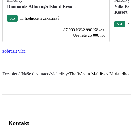
Maledivy
Maledivy
Diamonds Athuruga Island Resort
Villa Pa
Resort 
5.5
11 hodnocení zákazníků
5.4
30
87 990 Kč
62 990 Kč
/os.
Ušetřete
25 000 Kč
zobrazit více
Dovolená
/
Naše destinace
/
Maledivy
/
The Westin Maldives Miriandhoo
Kontakt