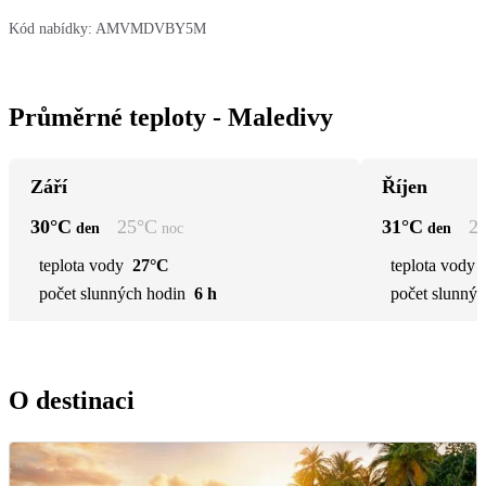
Kód nabídky:
AMVMDVBY5M
Průměrné teploty - Maledivy
Září
Říjen
30
°C
25
°C
31
°C
2
den
noc
den
teplota vody
27°C
teplota vody
počet slunných hodin
6 h
počet slunnýc
O destinaci