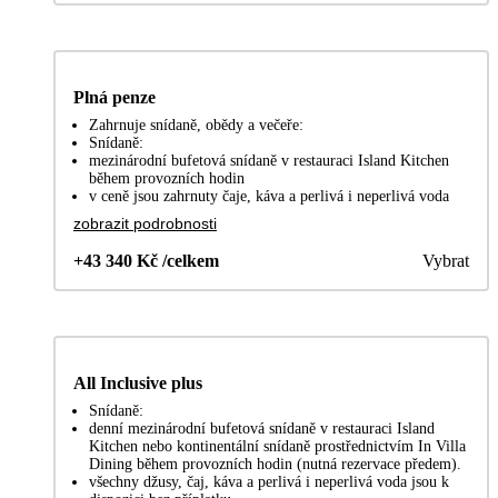
Plná penze
Zahrnuje snídaně, obědy a večeře:
Snídaně:
mezinárodní bufetová snídaně v restauraci Island Kitchen
během provozních hodin
v ceně jsou zahrnuty čaje, káva a perlivá i neperlivá voda
zobrazit podrobnosti
+43 340 Kč /celkem
Vybrat
All Inclusive plus
Snídaně:
denní mezinárodní bufetová snídaně v restauraci Island
Kitchen nebo kontinentální snídaně prostřednictvím In Villa
Dining během provozních hodin (nutná rezervace předem).
všechny džusy, čaj, káva a perlivá i neperlivá voda jsou k