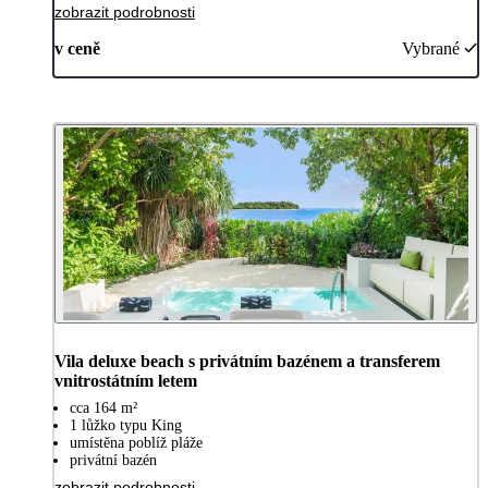
zobrazit podrobnosti
v ceně
Vybrané
Vila deluxe beach s privátním bazénem a transferem
vnitrostátním letem
cca 164 m²
1 lůžko typu King
umístěna poblíž pláže
privátní bazén
zobrazit podrobnosti