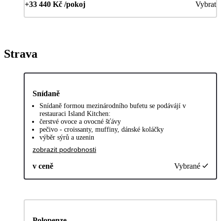
+33 440 Kč /pokoj
Vybrat
Strava
Snídaně
Snídaně formou mezinárodního bufetu se podávájí v
restauraci Island Kitchen:
čerstvé ovoce a ovocné šťávy
pečivo - croissanty, muffiny, dánské koláčky
výběr sýrů a uzenin
zobrazit podrobnosti
v ceně
Vybrané
Polopenze