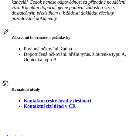
kancelář Čedok nenese odpovědnost za případné neudělení
víza. Klientům doporučujeme podávat žádosti o víza s
dostatečným předstihem a k žádosti dokládat všechny
požadované dokumenty.
Zdravotní informace a požadavky
Povinná očkování: žádná
Doporučená očkování: břišní tyfus, žloutenka typu A,
žloutenka typu B
Kontaktní úřady
Kontaktní český úřad v destinaci
Kontaktní cizí úřad v ČR