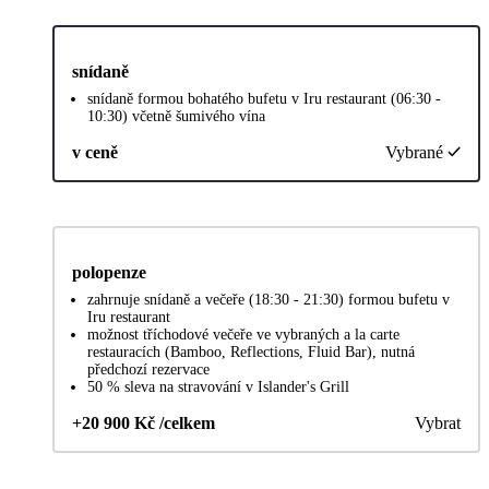
snídaně
snídaně formou bohatého bufetu v Iru restaurant (06:30 -
10:30) včetně šumivého vína
v ceně
Vybrané
polopenze
zahrnuje snídaně a večeře (18:30 - 21:30) formou bufetu v
Iru restaurant
možnost tříchodové večeře ve vybraných a la carte
restauracích (Bamboo, Reflections, Fluid Bar), nutná
předchozí rezervace
50 % sleva na stravování v Islander's Grill
+20 900 Kč /celkem
Vybrat