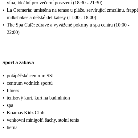
vína, ideální pro večerní posezení (18:30 - 21:30)
•
La Cremeria: umístěna na terase u pláže, servírující zmrzlinu, frappé
milkshakes a dětské delikatesy (11:00 - 18:00)
•
The Spa Café: zdravé a vyvážené pokrmy u spa centra (10:00 -
22:00)
Sport a zábava
•
potápěčské centrum SSI
•
centrum vodních sportů
•
fitness
•
tenisový kurt, kurt na badminton
•
spa
•
Koamas Kidz Club
•
venkovní minigolf, šachy, stolní tenis
•
herna