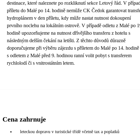
destinace, které naleznete po rozkliknutí sekce Letový řád. V přípa
příletu do Malé po 14. hodině nemůže CK Čedok garantovat transf
hydroplánem v den příletu, kdy může nastat nutnost dokoupení
prvního noclehu na lokálním ostrově. V případě odletu z Malé po 1
hodině upozorňujeme na nutnost dřívějšího transferu z hotelu s
následným delším čekání na letišti. Z těchto důvodů důrazně
doporučujeme při výběru zájezdu s příletem do Malé po 14. hodině 
s odletem z Malé před 9. hodinou ranní volit pobyt s transferem
rychlolodí či s vnitrostátním letem.
Cena zahrnuje
leteckou dopravu v turistické třídě včetně tax a poplatků