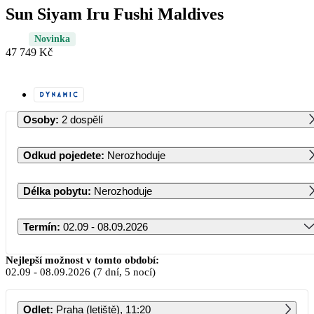
Sun Siyam Iru Fushi Maldives
Novinka
47 749 Kč
Osoby
:
2 dospělí
Odkud pojedete
:
Nerozhoduje
Délka pobytu
:
Nerozhoduje
Termín
:
02.09 - 08.09.2026
Září 2026
Nejlepší možnost v tomto období:
02.09
-
08.09.2026
(7 dní, 5 nocí)
PO
ÚT
ST
ČT
PÁ
SO
NE
Odlet
:
Praha (letiště), 11:20