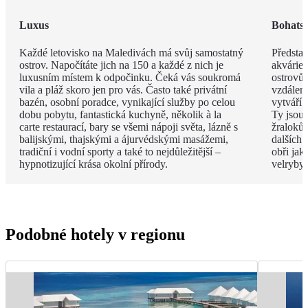
Luxus
Bohatst
Každé letovisko na Maledivách má svůj samostatný
Představ
ostrov. Napočítáte jich na 150 a každé z nich je
akvárie
luxusním místem k odpočinku. Čeká vás soukromá
ostrovů 
vila a pláž skoro jen pro vás. Často také privátní
vzdáleno
bazén, osobní poradce, vynikající služby po celou
vytváří 
dobu pobytu, fantastická kuchyně, několik à la
Ty jsou
carte restaurací, bary se všemi nápoji světa, lázně s
žraloků
balijskými, thajskými a ájurvédskými masážemi,
dalších 
tradiční i vodní sporty a také to nejdůležitější –
obři jak
hypnotizující krása okolní přírody.
velryby.
Podobné hotely v regionu