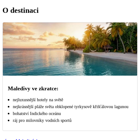
O destinaci
Maledivy ve zkratce:
nejluxusnější hotely na světě
nejkrásnější pláže světa obklopené tyrkysově křišťálovou lagunou
bohatství Indického oceánu
ráj pro milovníky vodních sportů