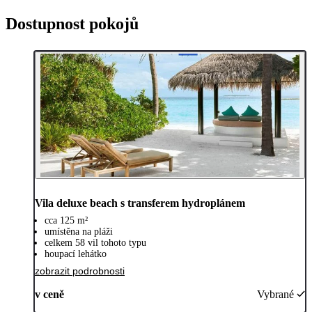
Dostupnost pokojů
Vila deluxe beach s transferem hydroplánem
cca 125 m²
umístěna na pláži
celkem 58 vil tohoto typu
houpací lehátko
zobrazit podrobnosti
v ceně
Vybrané