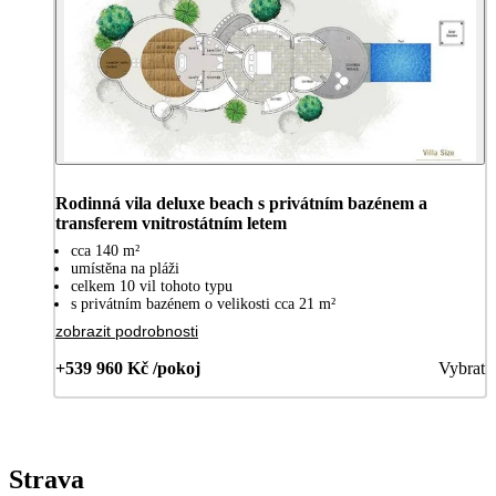
Rodinná vila deluxe beach s privátním bazénem a
transferem vnitrostátním letem
cca 140 m²
umístěna na pláži
celkem 10 vil tohoto typu
s privátním bazénem o velikosti cca 21 m²
zobrazit podrobnosti
+539 960 Kč /pokoj
Vybrat
Strava