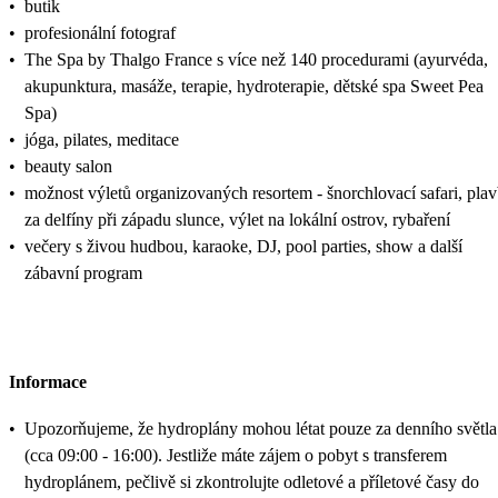
•
butik
•
profesionální fotograf
•
The Spa by Thalgo France s více než 140 procedurami (ayurvéda,
akupunktura, masáže, terapie, hydroterapie, dětské spa Sweet Pea
Spa)
•
jóga, pilates, meditace
•
beauty salon
•
možnost výletů organizovaných resortem - šnorchlovací safari, pla
za delfíny při západu slunce, výlet na lokální ostrov, rybaření
•
večery s živou hudbou, karaoke, DJ, pool parties, show a další
zábavní program
Informace
•
Upozorňujeme, že hydroplány mohou létat pouze za denního světla
(cca 09:00 - 16:00). Jestliže máte zájem o pobyt s transferem
hydroplánem, pečlivě si zkontrolujte odletové a příletové časy do