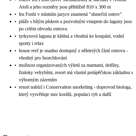
Atoll a jeho rozměry jsou přibližně 810 x 300 m
•
Iru Fushi v místním jazyce znamená "sluneční ostrov"
•
pláže s bílým pískem a pozvolným vstupem do laguny jsou
po celém obvodu ostrova
•
tyrkysová laguna je klidná a vhodná ke koupání, vodní
sporty i relax
•
house reef je snadno dostupný z některých částí ostrova -
vhodný pro šnorchlování
•
možnost organizovaných výletů za mantami, delfíny,
žraloky velrybími, resort má vlastní potápěčskou základnu s
výborným zázemím
•
resort nabízí i Conservation snorkeling - doprovod biologa,
který vysvětluje stav korálů, populaci ryb a další