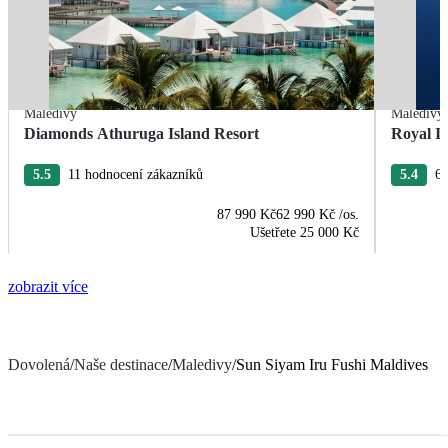
Maledivy
Maledivy
Diamonds Athuruga Island Resort
Royal I
5.5
11 hodnocení zákazníků
5.4
60
87 990 Kč
62 990 Kč
/os.
Ušetřete
25 000 Kč
zobrazit více
Dovolená
/
Naše destinace
/
Maledivy
/
Sun Siyam Iru Fushi Maldives