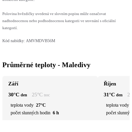
Polovina hvězdičky uvedená ve slovním popisu může označovat
nadhodnocenou nebo podhodnocenou kategorii ve srovnání s oficiální
kategorií.
Kód nabídky:
AMVMDVB56M
Průměrné teploty - Maledivy
Září
Říjen
30
°C
25
°C
31
°C
2
den
noc
den
teplota vody
27°C
teplota vody
počet slunných hodin
6 h
počet slunnýc