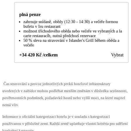
plná penze
zahrnuje snídaně, obědy (12:30 - 14:30) a večeře formou
bufetu v Iru restaurant
možnost tříchodového oběda nebo večeře ve vybraných a la
carte restauracíh, nutná předchozí rezervace
50 % sleva na stravování v Islander's Grill během oběda a
večeře
+34 420 Kč /celkem
Vybrat
Čas stravování a provoz jednotlivých prvků hotelové infrastruktury
uvedených v nabídce mohou podléhat menším změnám v důsledku sezónnosti,
povětrnostních podmínek, požadavků hostů nebo vyšší moci, na které majitel
nemá vliv.
Informace o oficiální kategorizaci hotelu je v souladu s kategorizací
používanou v příslušné zemi. Každá země uplatňuje vlastní kritéria pro udělení
konkrétní kategorie.