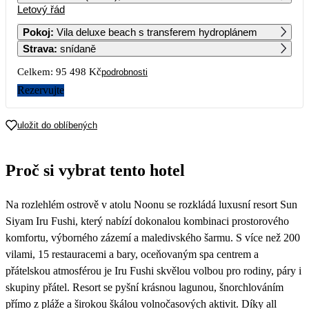
Letový řád
1
2
3
4
5
6
67 909
47 749
47 749
71 719
48 969
Pokoj
:
Vila deluxe beach s transferem hydroplánem
Strava
:
snídaně
7
8
9
10
11
12
13
50 509
73 069
48 819
47 749
69 269
51 939
Celkem:
95 498 Kč
podrobnosti
14
15
16
17
18
19
20
Rezervujte
59 319
84 609
56 089
56 349
70 659
51 939
21
22
23
24
25
26
27
uložit do oblíbených
50 509
61 729
47 749
50 949
47 749
54 339
50 289
28
29
30
Proč si vybrat tento hotel
54 839
63 799
52 079
Na rozlehlém ostrově v atolu Noonu se rozkládá luxusní resort Sun
Siyam Iru Fushi, který nabízí dokonalou kombinaci prostorového
komfortu, výborného zázemí a maledivského šarmu. S více než 200
vilami, 15 restauracemi a bary, oceňovaným spa centrem a
přátelskou atmosférou je Iru Fushi skvělou volbou pro rodiny, páry i
skupiny přátel. Resort se pyšní krásnou lagunou, šnorchlováním
přímo z pláže a širokou škálou volnočasových aktivit. Díky all