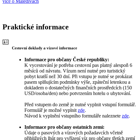
více o Maledivách
Praktické informace
Cestovní doklady a vízové informace
Informace pro občany České republiky:
K vycestování je potřeba cestovní pas platný alespoň 6
měsíců od návratu. Vízum není nutné pro turistický
pobyt kratší než 30 dní. Při vstupu je nutné se prokázat
pasem splňujícím podmínky výše, zpáteční letenkou a
dokladem o dostatečných finančních prostředcích (150
USD/osoba/den) nebo potvrzením hotelu o ubytování.
Před vstupem do země je nutné vyplnit vstupní formulář.
Formulář je možné vyplnit
zde
.
Návod k vyplnění vstupního formuláře naleznete
zde
.
Informace pro občany ostatních zemí:
Údaje o pasových a vízových požadavcích včetně
přibližných lhůt pro vyřízení víz pro občany třetích zemí