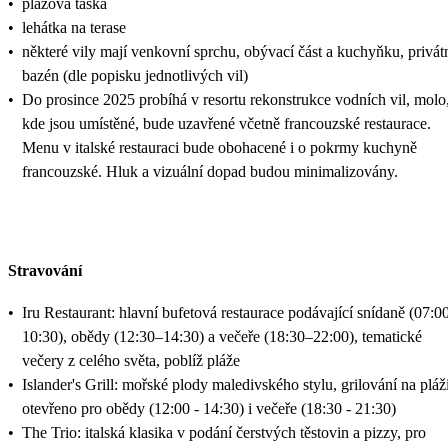
•
plážová taška
•
lehátka na terase
•
některé vily mají venkovní sprchu, obývací část a kuchyňku, privát
bazén (dle popisku jednotlivých vil)
•
Do prosince 2025 probíhá v resortu rekonstrukce vodních vil, molo
kde jsou umístěné, bude uzavřené včetně francouzské restaurace.
Menu v italské restauraci bude obohacené i o pokrmy kuchyně
francouzské. Hluk a vizuální dopad budou minimalizovány.
Stravování
•
Iru Restaurant: hlavní bufetová restaurace podávající snídaně (07:0
10:30), obědy (12:30–14:30) a večeře (18:30–22:00), tematické
večery z celého světa, poblíž pláže
•
Islander's Grill: mořské plody maledivského stylu, grilování na pláži
otevřeno pro obědy (12:00 - 14:30) i večeře (18:30 - 21:30)
•
The Trio: italská klasika v podání čerstvých těstovin a pizzy, pro