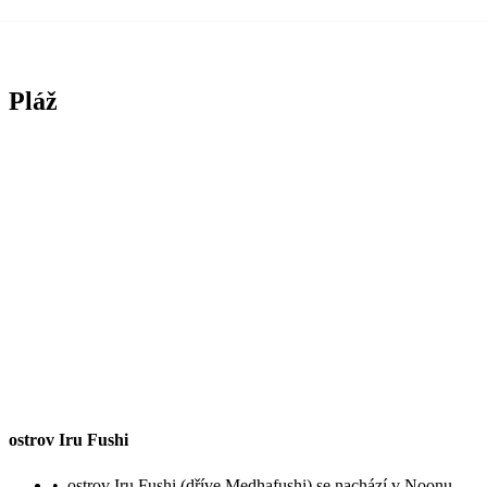
Pláž
ostrov Iru Fushi
•
ostrov Iru Fushi (dříve Medhafushi) se nachází v Noonu