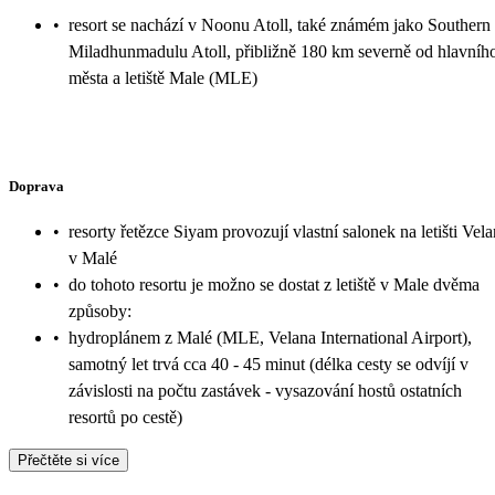
•
resort se nachází v Noonu Atoll, také známém jako Southern
Miladhunmadulu Atoll, přibližně 180 km severně od hlavníh
města a letiště Male (MLE)
Doprava
•
resorty řetězce Siyam provozují vlastní salonek na letišti Vel
v Malé
•
do tohoto resortu je možno se dostat z letiště v Male dvěma
způsoby:
•
hydroplánem z Malé (MLE, Velana International Airport),
samotný let trvá cca 40 - 45 minut (délka cesty se odvíjí v
závislosti na počtu zastávek - vysazování hostů ostatních
resortů po cestě)
Přečtěte si více