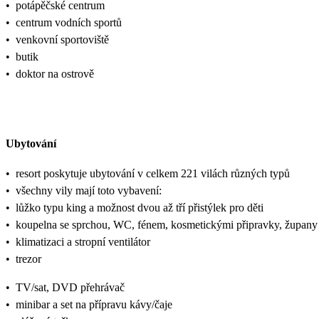
•
potápěčské centrum
•
centrum vodních sportů
•
venkovní sportoviště
•
butik
•
doktor na ostrově
Ubytování
•
resort poskytuje ubytování v celkem 221 vilách různých typů
•
všechny vily mají toto vybavení:
•
lůžko typu king a možnost dvou až tří přistýlek pro děti
•
koupelna se sprchou, WC, fénem, kosmetickými připravky, župany
•
klimatizaci a stropní ventilátor
•
trezor
•
TV/sat, DVD přehrávač
•
minibar a set na přípravu kávy/čaje