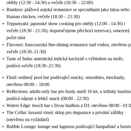
obědy (12:30 - 14:30) a večeře (18:30 – 22:00)
•
Bamboo: plážová asijská restaurace se specialitami jako laksa nebo
Hainan chicken, večeře (18:30 – 21:30)
•
Teppanyaki: japonské show cooking pro obědy (12:00 - 14:30) i
večeře (18:30 - 21:30), doporučujeme přechozí rezervaci, omezený
počet míst
•
Flavours: francouzská fine‑dining restaurace nad vodou, otevřeno p
večeře (18:30–21:30)
•
Taste of India: autentická indická kuchyně s výhledem na moře,
podává večeře (18:30–21:30)
•
Fluid: rodinný pool bar podávající snacky, smoothies, mocktaily,
otevřeno 08:00 – 18:00
•
Reflections: adults‑only bar pro hosty starší 16 let, u infinity bazénu
podává nápoje a lehký snack (08:00 - 22:30)
•
Waters Edge: beach bar s živou hudbou a DJ, otevřeno 08:00 - 01:
•
The Cellar: luxusní vinný sklep pro degustace a privátní zážitky
(otevřeno na vyžádání)
•
Bubble Lounge: lounge nad lagunou podávající šampaňské a šumi