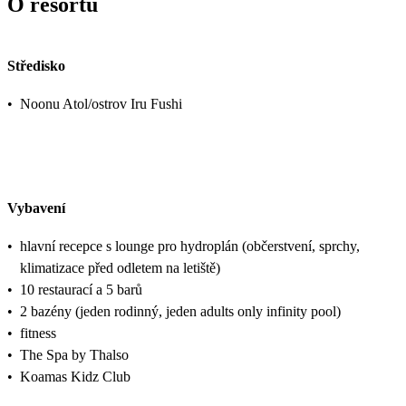
O resortu
Středisko
•
Noonu Atol/ostrov Iru Fushi
Vybavení
•
hlavní recepce s lounge pro hydroplán (občerstvení, sprchy,
klimatizace před odletem na letiště)
•
10 restaurací a 5 barů
•
2 bazény (jeden rodinný, jeden adults only infinity pool)
•
fitness
•
The Spa by Thalso
•
Koamas Kidz Club