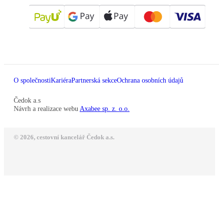
O společnosti
Kariéra
Partnerská sekce
Ochrana osobních údajů
Čedok a.s
Návrh a realizace webu
Axabee sp. z. o.o.
© 2026, cestovní kancelář Čedok a.s.