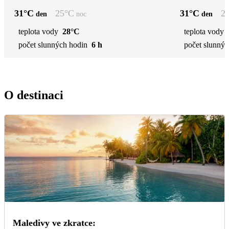
31
°C
25
°C
31
°C
2
den
noc
den
teplota vody
28°C
teplota vody
počet slunných hodin
6 h
počet slunnýc
O destinaci
Maledivy ve zkratce: