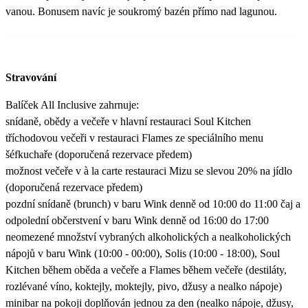
vanou. Bonusem navíc je soukromý bazén přímo nad lagunou.
Stravování
Balíček All Inclusive zahrnuje:
snídaně, obědy a večeře v hlavní restauraci Soul Kitchen
tříchodovou večeři v restauraci Flames ze speciálního menu
šéfkuchaře (doporučená rezervace předem)
možnost večeře v à la carte restauraci Mizu se slevou 20% na jídlo
(doporučená rezervace předem)
pozdní snídaně (brunch) v baru Wink denně od 10:00 do 11:00 čaj a
odpolední občerstvení v baru Wink denně od 16:00 do 17:00
neomezené množství vybraných alkoholických a nealkoholických
nápojů v baru Wink (10:00 - 00:00), Solis (10:00 - 18:00), Soul
Kitchen během oběda a večeře a Flames během večeře (destiláty,
rozlévané víno, koktejly, moktejly, pivo, džusy a nealko nápoje)
minibar na pokoji doplňován jednou za den (nealko nápoje, džusy,