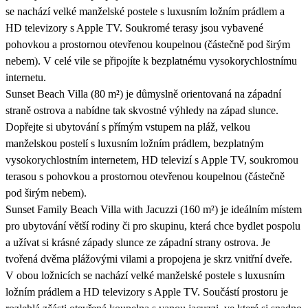
se nachází velké manželské postele s luxusním ložním prádlem a
HD televizory s Apple TV. Soukromé terasy jsou vybavené
pohovkou a prostornou otevřenou koupelnou (částečně pod širým
nebem). V celé vile se připojíte k bezplatnému vysokorychlostnímu
internetu.
Sunset Beach Villa (80 m²) je důmyslně orientovaná na západní
straně ostrova a nabídne tak skvostné výhledy na západ slunce.
Dopřejte si ubytování s přímým vstupem na pláž, velkou
manželskou postelí s luxusním ložním prádlem, bezplatným
vysokorychlostním internetem, HD televizí s Apple TV, soukromou
terasou s pohovkou a prostornou otevřenou koupelnou (částečně
pod širým nebem).
Sunset Family Beach Villa with Jacuzzi (160 m²) je ideálním místem
pro ubytování větší rodiny či pro skupinu, která chce bydlet pospolu
a užívat si krásné západy slunce ze západní strany ostrova. Je
tvořená dvěma plážovými vilami a propojena je skrz vnitřní dveře.
V obou ložnicích se nachází velké manželské postele s luxusním
ložním prádlem a HD televizory s Apple TV. Součástí prostoru je