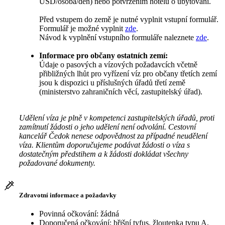
USD/osoba/den) nebo potvrzením hotelu o ubytování.
Před vstupem do země je nutné vyplnit vstupní formulář.
Formulář je možné vyplnit
zde
.
Návod k vyplnění vstupního formuláře naleznete
zde
.
Informace pro občany ostatních zemí:
Údaje o pasových a vízových požadavcích včetně
přibližných lhůt pro vyřízení víz pro občany třetích zemí
jsou k dispozici u příslušných úřadů třetí země
(ministerstvo zahraničních věcí, zastupitelský úřad).
Udělení víza je plně v kompetenci zastupitelských úřadů, proti
zamítnutí žádosti o jeho udělení není odvolání. Cestovní
kancelář Čedok nenese odpovědnost za případné neudělení
víza. Klientům doporučujeme podávat žádosti o víza s
dostatečným předstihem a k žádosti dokládat všechny
požadované dokumenty.
Zdravotní informace a požadavky
Povinná očkování: žádná
Doporučená očkování: břišní tyfus, žloutenka typu A,