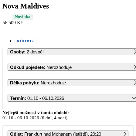
Nova Maldives
Novinka
56 509 Kč
Osoby
:
2 dospělí
Odkud pojedete
:
Nerozhoduje
Délka pobytu
:
Nerozhoduje
Termín
:
01.10 - 06.10.2026
Říjen 2026
Nejlepší možnost v tomto období:
01.10
-
06.10.2026
(6 dní, 4 noci)
PO
ÚT
ST
ČT
PÁ
SO
NE
Odlet
:
Frankfurt nad Mohanem (letiště), 20:20