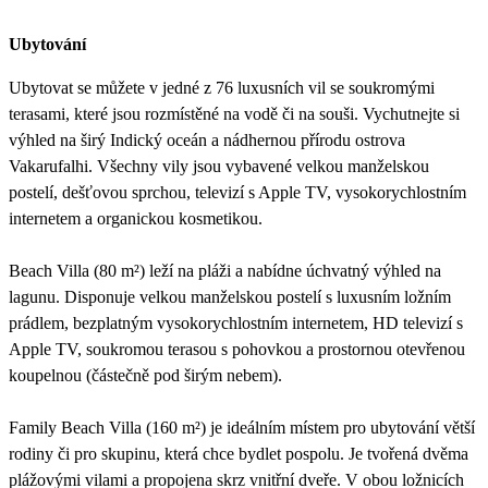
Ubytování
Ubytovat se můžete v jedné z 76 luxusních vil se soukromými
terasami, které jsou rozmístěné na vodě či na souši. Vychutnejte si
výhled na širý Indický oceán a nádhernou přírodu ostrova
Vakarufalhi. Všechny vily jsou vybavené velkou manželskou
postelí, dešťovou sprchou, televizí s Apple TV, vysokorychlostním
internetem a organickou kosmetikou.
Beach Villa (80 m²) leží na pláži a nabídne úchvatný výhled na
lagunu. Disponuje velkou manželskou postelí s luxusním ložním
prádlem, bezplatným vysokorychlostním internetem, HD televizí s
Apple TV, soukromou terasou s pohovkou a prostornou otevřenou
koupelnou (částečně pod širým nebem).
Family Beach Villa (160 m²) je ideálním místem pro ubytování větší
rodiny či pro skupinu, která chce bydlet pospolu. Je tvořená dvěma
plážovými vilami a propojena skrz vnitřní dveře. V obou ložnicích