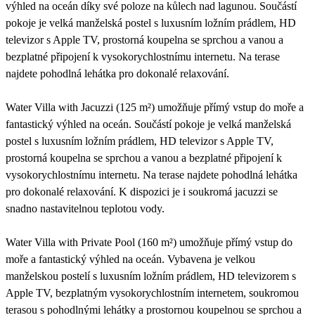
výhled na oceán díky své poloze na kůlech nad lagunou. Součástí
pokoje je velká manželská postel s luxusním ložním prádlem, HD
televizor s Apple TV, prostorná koupelna se sprchou a vanou a
bezplatné připojení k vysokorychlostnímu internetu. Na terase
najdete pohodlná lehátka pro dokonalé relaxování.
Water Villa with Jacuzzi (125 m²) umožňuje přímý vstup do moře a
fantastický výhled na oceán. Součástí pokoje je velká manželská
postel s luxusním ložním prádlem, HD televizor s Apple TV,
prostorná koupelna se sprchou a vanou a bezplatné připojení k
vysokorychlostnímu internetu. Na terase najdete pohodlná lehátka
pro dokonalé relaxování. K dispozici je i soukromá jacuzzi se
snadno nastavitelnou teplotou vody.
Water Villa with Private Pool (160 m²) umožňuje přímý vstup do
moře a fantastický výhled na oceán. Vybavena je velkou
manželskou postelí s luxusním ložním prádlem, HD televizorem s
Apple TV, bezplatným vysokorychlostním internetem, soukromou
terasou s pohodlnými lehátky a prostornou koupelnou se sprchou a