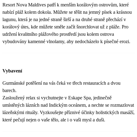
Resort Nova Maldives patří k menším korálovým ostrovům, které
nabízí pláž kolem dokola. Můžete se těšit na jemný písek a krásnou
lagunu, která je na jedné straně širší a na druhé straně přechází v
korálový útes, kde můžete směle začít šnorchlovat už z pláže. Pro
udržení kvalitního plážového prostředí jsou kolem ostrova
vybudovány kamenné vlnolamy, aby nedocházelo k písečné erozi.
Vybavení
Gurmánské potěšení na vás čeká ve třech restauracích a dvou
barech.
Zasloužený relax si vychutnejte v Eskape Spa, jedinečně
umístěných lázních nad Indickým oceánem, a nechte se rozmazlovat
lázeňskými rituály. Vyzkoušejte příznivé účinky holistických masáží,
které pečují nejen o vaše tělo, ale i o vaši mysl a duši.