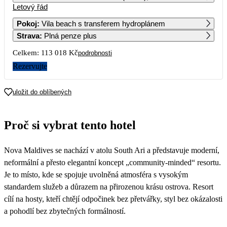
Letový řád
1
2
3
4
56 509
58 249
57 579
59 059
Pokoj
:
Vila beach s transferem hydroplánem
Strava
:
Plná penze plus
5
6
7
8
9
10
11
69 149
60 379
60 389
57 579
63 359
63 729
63 359
Celkem:
113 018 Kč
podrobnosti
12
13
14
15
16
17
18
Rezervujte
58 049
71 749
60 379
57 579
66 129
63 759
67 329
19
20
21
22
23
24
25
uložit do oblíbených
62 179
75 589
60 389
58 669
68 409
69 499
70 609
26
27
28
29
30
31
Proč si vybrat tento hotel
71 839
65 459
66 979
61 639
69 309
68 899
Nova Maldives se nachází v atolu South Ari a představuje moderní,
neformální a přesto elegantní koncept „community-minded“ resortu.
Je to místo, kde se spojuje uvolněná atmosféra s vysokým
standardem služeb a důrazem na přirozenou krásu ostrova. Resort
cílí na hosty, kteří chtějí odpočinek bez přetvářky, styl bez okázalosti
a pohodlí bez zbytečných formálností.