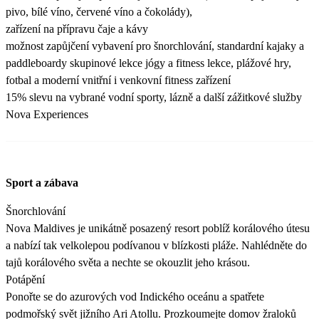
pivo, bílé víno, červené víno a čokolády),
zařízení na přípravu čaje a kávy
možnost zapůjčení vybavení pro šnorchlování, standardní kajaky a
paddleboardy skupinové lekce jógy a fitness lekce, plážové hry,
fotbal a moderní vnitřní i venkovní fitness zařízení
15% slevu na vybrané vodní sporty, lázně a další zážitkové služby
Nova Experiences
Sport a zábava
Šnorchlování
Nova Maldives je unikátně posazený resort poblíž korálového útesu
a nabízí tak velkolepou podívanou v blízkosti pláže. Nahlédněte do
tajů korálového světa a nechte se okouzlit jeho krásou.
Potápění
Ponořte se do azurových vod Indického oceánu a spatřete
podmořský svět jižního Ari Atollu. Prozkoumejte domov žraloků