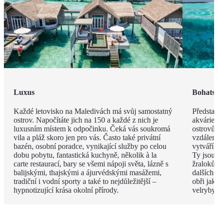
Luxus
Bohatst
Každé letovisko na Maledivách má svůj samostatný
Představ
ostrov. Napočítáte jich na 150 a každé z nich je
akvárie
luxusním místem k odpočinku. Čeká vás soukromá
ostrovů 
vila a pláž skoro jen pro vás. Často také privátní
vzdáleno
bazén, osobní poradce, vynikající služby po celou
vytváří 
dobu pobytu, fantastická kuchyně, několik à la
Ty jsou
carte restaurací, bary se všemi nápoji světa, lázně s
žraloků
balijskými, thajskými a ájurvédskými masážemi,
dalších 
tradiční i vodní sporty a také to nejdůležitější –
obři jak
hypnotizující krása okolní přírody.
velryby.