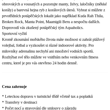
obrovských a vousatých a pozorujte manty, želvy, laločníky (měkké
korály) a barevná hejna ryb z korálových útesů. Vybrat si můžete z
prvotřídních potápěčských lokalit jako například Kuda Rah Thila,
Broken Rock, Manta Point, Maamigili Beru a nespočtu dalších.
Doprovodí vás zkušený potápěčský tým Aquaholics.
Sportovní vyžití
Kromě zkoumání mořského života máte možnost si zahrát plážový
volejbal, fotbal a vyzkoušet si různé indoorové aktivity. Pro
milovníky adrenalinu nechybí ani množství vodních sportů.
Rozhýbat své tělo můžete ve vnitřním nebo venkovním fitness
centru, které je pro vás otevřeno 24 hodin denně.
Cena zahrnuje
* Leteckou dopravu v turistické třídě včetně tax a poplatků
* Transfery v destinaci
* Počet nocí a stravování dle smlouvy o zájezdu