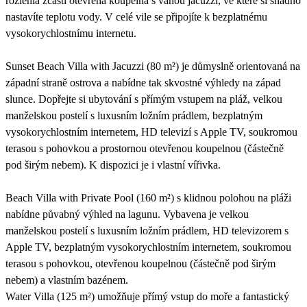
rozlehlá zčásti otevřená koupelna s vanou jacuzzi, ve které si snadno
nastavíte teplotu vody. V celé vile se připojíte k bezplatnému
vysokorychlostnímu internetu.
Sunset Beach Villa with Jacuzzi (80 m²) je důmyslně orientovaná na
západní straně ostrova a nabídne tak skvostné výhledy na západ
slunce. Dopřejte si ubytování s přímým vstupem na pláž, velkou
manželskou postelí s luxusním ložním prádlem, bezplatným
vysokorychlostním internetem, HD televizí s Apple TV, soukromou
terasou s pohovkou a prostornou otevřenou koupelnou (částečně
pod širým nebem). K dispozici je i vlastní vířivka.
Beach Villa with Private Pool (160 m²) s klidnou polohou na pláži
nabídne půvabný výhled na lagunu. Vybavena je velkou
manželskou postelí s luxusním ložním prádlem, HD televizorem s
Apple TV, bezplatným vysokorychlostním internetem, soukromou
terasou s pohovkou, otevřenou koupelnou (částečně pod širým
nebem) a vlastním bazénem.
Water Villa (125 m²) umožňuje přímý vstup do moře a fantastický