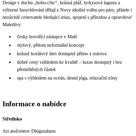
Design v duchu „boho-chic“, krásná pláž, tyrkysová laguna a
výborné šnorchlování dělají z Novy ideální volbu pro páry, přátele i
nezávislé cestovatele hledající relax, spojení s přírodou a opravdové
Maledivy.
česky hovořící zástupce v Malé
stylový, přitom neformální koncept
krásný korálový útes dostupný přímo z ostrova
dobré ceny vzhledem ke kvalitě – luxus dostupný i bez
přemrštěných částek
spa s výhledem na oceán, denní jóga, relaxační zóny
Informace o nabídce
Středisko
Ari atol/ostrov Dhiguraharu