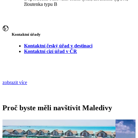
žloutenka typu B
Kontaktní úřady
Kontaktní český úřad v destinaci
Kontaktní cizí úřad v ČR
zobrazit více
Proč byste měli navštívit Maledivy