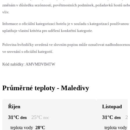
změnám v důsledku sezónnosti, povětrnostních podmínek, požadavků hostů nebo 
vliv.
Informace o oficiální kategorizaci hotelu je v souladu s kategorizací používanou
uplatňuje vlastní kritéria pro udělení konkrétní kategorie.
Polovina hvězdičky uvedená ve slovním popisu může označovat nadhodnoceno
ve srovnání s oficiální kategorií.
Kód nabídky:
AMVMDVB4TW
Průměrné teploty - Maledivy
Říjen
Listopad
31
°C
25
°C
31
°C
2
den
noc
den
teplota vody
28°C
teplota vody