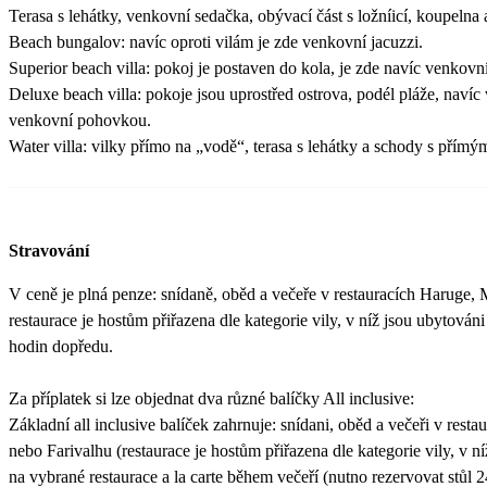
Terasa s lehátky, venkovní sedačka, obývací část s ložníicí, koupelna
Beach bungalov: navíc oproti vilám je zde venkovní jacuzzi.
Superior beach villa: pokoj je postaven do kola, je zde navíc venkovn
Deluxe beach villa: pokoje jsou uprostřed ostrova, podél pláže, navíc
venkovní pohovkou.
Water villa: vilky přímo na „vodě“, terasa s lehátky a schody s přím
Stravování
V ceně je plná penze: snídaně, oběd a večeře v restauracích Haruge, 
restaurace je hostům přiřazena dle kategorie vily, v níž jsou ubytováni
hodin dopředu.
Za příplatek si lze objednat dva různé balíčky All inclusive:
Základní all inclusive balíček zahrnuje: snídani, oběd a večeři v rest
nebo Farivalhu (restaurace je hostům přiřazena dle kategorie vily, v n
na vybrané restaurace a la carte během večeří (nutno rezervovat stůl