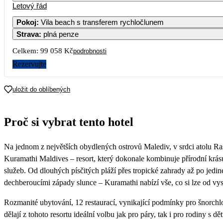
Letový řád
1
2
49 529
51 529
50 
Pokoj
:
Vila beach s transferem rychločlunem
Strava
:
plná penze
5
6
7
8
9
1
62 429
53 399
53 409
50 599
56 639
56 
Celkem:
99 058 Kč
podrobnosti
12
13
14
15
16
1
Rezervujte
51 069
65 029
53 399
50 599
59 409
56 
19
20
21
22
23
2
uložit do oblíbených
55 209
69 119
53 409
51 689
61 689
62 
26
27
28
29
30
3
Proč si vybrat tento hotel
65 119
58 479
57 039
51 439
56 159
55 
Na jednom z největších obydlených ostrovů Malediv, v srdci atolu Ras
Kuramathi Maldives – resort, který dokonale kombinuje přírodní krás
služeb. Od dlouhých písčitých pláží přes tropické zahrady až po jedi
dechberoucími západy slunce – Kuramathi nabízí vše, co si lze od vy
Rozmanité ubytování, 12 restaurací, vynikající podmínky pro šnorchlo
dělají z tohoto resortu ideální volbu jak pro páry, tak i pro rodiny s dě