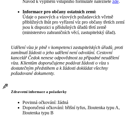
Návod k vyplnění vstupního formuláře naleznete
zde
.
Informace pro občany ostatních zemí:
Údaje o pasových a vízových požadavcích včetně
přibližných lhůt pro vyřízení víz pro občany třetích zemí
jsou k dispozici u příslušných úřadů třetí země
(ministerstvo zahraničních věcí, zastupitelský úřad).
Udělení víza je plně v kompetenci zastupitelských úřadů, proti
zamítnutí žádosti o jeho udělení není odvolání. Cestovní
kancelář Čedok nenese odpovědnost za případné neudělení
víza. Klientům doporučujeme podávat žádosti o víza s
dostatečným předstihem a k žádosti dokládat všechny
požadované dokumenty.
Zdravotní informace a požadavky
Povinná očkování: žádná
Doporučená očkování: břišní tyfus, žloutenka typu A,
žloutenka typu B