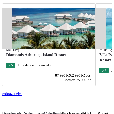
Maledivy
Maledivy
Diamonds Athuruga Island Resort
Villa Pa
Resort 
5.5
11 hodnocení zákazníků
5.4
30
87 990 Kč
62 990 Kč
/os.
Ušetřete
25 000 Kč
zobrazit více
Dovolená
/
Naše destinace
/
Maledivy
/
Niva Kuramathi Island Resort