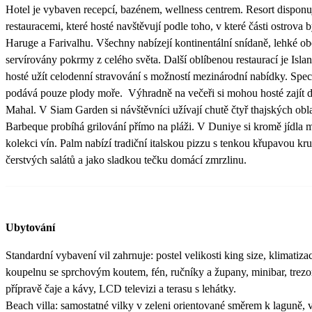
Hotel je vybaven recepcí, bazénem, wellness centrem. Resort disponu
restauracemi, které hosté navštěvují podle toho, v které části ostrova b
Haruge a Farivalhu. Všechny nabízejí kontinentální snídaně, lehké obě
servírovány pokrmy z celého světa. Další oblíbenou restaurací je Isl
hosté užít celodenní stravování s možností mezinárodní nabídky. Spec
podává pouze plody moře. Výhradně na večeři si mohou hosté zajít d
Mahal. V Siam Garden si návštěvníci užívají chutě čtyř thajských obla
Barbeque probíhá grilování přímo na pláži. V Duniye si kromě jídla 
kolekci vín. Palm nabízí tradiční italskou pizzu s tenkou křupavou kru
čerstvých salátů a jako sladkou tečku domácí zmrzlinu.
Ubytování
Standardní vybavení vil zahrnuje: postel velikosti king size, klimatizaci
koupelnu se sprchovým koutem, fén, ručníky a župany, minibar, trezor
přípravě čaje a kávy, LCD televizi a terasu s lehátky.
Beach villa: samostatné vilky v zeleni orientované směrem k laguně, 