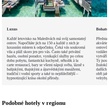
Luxus
Bohatst
Každé letovisko na Maledivách má svůj samostatný
Představ
ostrov. Napočítáte jich na 150 a každé z nich je
akvárie
luxusním místem k odpočinku. Čeká vás soukromá
ostrovů 
vila a pláž skoro jen pro vás. Často také privátní
vzdáleno
bazén, osobní poradce, vynikající služby po celou
vytváří 
dobu pobytu, fantastická kuchyně, několik à la
Ty jsou
carte restaurací, bary se všemi nápoji světa, lázně s
žraloků
balijskými, thajskými a ájurvédskými masážemi,
dalších 
tradiční i vodní sporty a také to nejdůležitější –
obři jak
hypnotizující krása okolní přírody.
velryby.
Podobné hotely v regionu