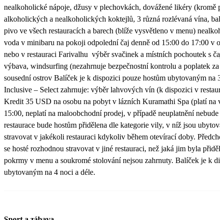
nealkoholické nápoje, džusy v plechovkách, dovážené likéry (kromě 
alkoholických a nealkoholických koktejlů, 3 různá rozlévaná vína, ba
pivo ve všech restauracích a barech (blíže vysvětleno v menu) nealko
voda v minibaru na pokoji odpolední čaj denně od 15:00 do 17:00 v 
nebo v restauraci Farivalhu výběr svačinek a místních pochoutek s č
výbava, windsurfing (nezahrnuje bezpečnostní kontrolu a poplatek za
sousední ostrov Balíček je k dispozici pouze hostům ubytovaným na 3
Inclusive – Select zahrnuje: výběr lahvových vín (k dispozici v rest
Kredit 35 USD na osobu na pobyt v lázních Kuramathi Spa (platí na
15:00, neplatí na maloobchodní prodej, v případě neuplatnění nebude
restaurace bude hostům přidělena dle kategorie vily, v níž jsou ubyt
stravovat v jakékoli restauraci kdykoliv během otevírací doby. Předch
se hosté rozhodnou stravovat v jiné restauraci, než jaká jim byla přid
pokrmy v menu a soukromé stolování nejsou zahrnuty. Balíček je k d
ubytovaným na 4 noci a déle.
Sport a zábava