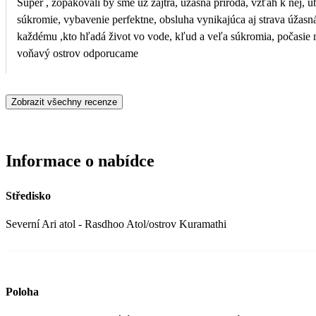
Super , zopakovali by sme už zajtra, úžasná príroda, vzťah k nej, 
súkromie, vybavenie perfektne, obsluha vynikajúca aj strava úžas
každému ,kto hľadá život vo vode, kľud a veľa súkromia, počasie na
voňavý ostrov odporucame
Zobrazit všechny recenze
Informace o nabídce
Středisko
Severní Ari atol - Rasdhoo Atol/ostrov Kuramathi
Poloha