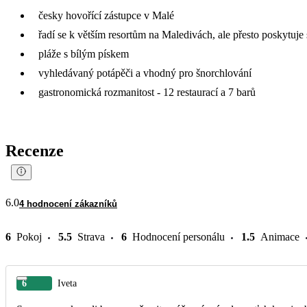
česky hovořící zástupce v Malé
řadí se k větším resortům na Maledivách, ale přesto poskytuj
pláže s bílým pískem
vyhledávaný potápěči a vhodný pro šnorchlování
gastronomická rozmanitost - 12 restaurací a 7 barů
Recenze
6.0
4 hodnocení zákazníků
6
Pokoj
5.5
Strava
6
Hodnocení personálu
1.5
Animace
6
Iveta