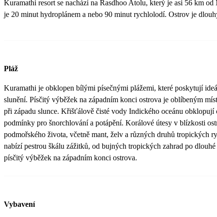
Kuramathi resort se nachází na Rasdhoo Atolu, který je asi 56 km od 
je 20 minut hydroplánem a nebo 90 minut rychlolodí. Ostrov je dlou
Pláž
Kuramathi je obklopen bílými písečnými plážemi, které poskytují ideá
slunění. Písčitý výběžek na západním konci ostrova je oblíbeným mí
při západu slunce. Křišťálově čisté vody Indického oceánu obklopují o
podmínky pro šnorchlování a potápění. Korálové útesy v blízkosti o
podmořského života, včetně mant, želv a různých druhů tropických r
nabízí pestrou škálu zážitků, od bujných tropických zahrad po dlouhé
písčitý výběžek na západním konci ostrova.
Vybavení