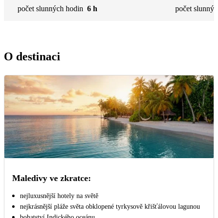
počet slunných hodin
6 h
počet slunnýc
O destinaci
Maledivy ve zkratce:
nejluxusnější hotely na světě
nejkrásnější pláže světa obklopené tyrkysově křišťálovou lagunou
bohatství Indického oceánu