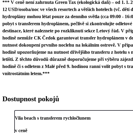
*** V ceně není zahrnuta Green Tax (ekologická daň) – od 1. 1. 2
12 USD/osoba/noc ve všech resortech a větších hotelech (vč. dětí 
hydroplány mohou létat pouze za denního světla (cca 09:00 - 16:0
pobyt s transferem hydroplánem, pečlivě si zkontrolujte odletové 
destinace, které naleznete po rozkliknutí sekce Letový řád. V pří
hodině nemůže CK Čedok garantovat transfer hydroplánem v den
nutnost dokoupení prvního noclehu na lokálním ostrově. V přípa
hodině upozorňujeme na nutnost dřívějšího transferu z hotelu s
letišti. Z těchto důvodů důrazně doporučujeme při výběru zájezd
hodině či s odletem z Malé před 9. hodinou ranní volit pobyt s tra
vnitrostátním letem.***
Dostupnost pokojů
Vila beach s transferem rychločlunem
v ceně