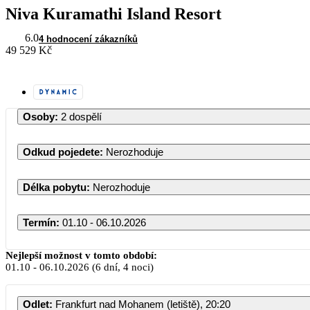
Niva Kuramathi Island Resort
6.0
4 hodnocení zákazníků
49 529 Kč
Osoby
:
2 dospělí
Odkud pojedete
:
Nerozhoduje
Délka pobytu
:
Nerozhoduje
Termín
:
01.10 - 06.10.2026
Říjen 2026
Nejlepší možnost v tomto období:
01.10
-
06.10.2026
(6 dní, 4 noci)
PO
ÚT
ST
ČT
PÁ
S
Odlet
:
Frankfurt nad Mohanem (letiště), 20:20