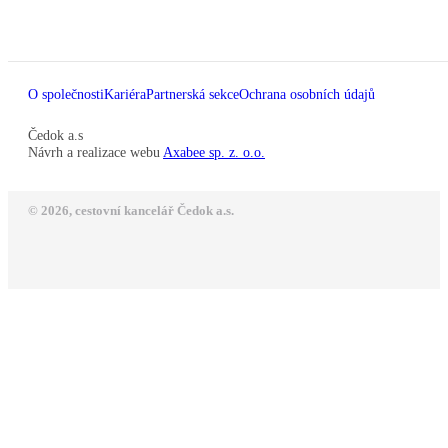
O společnosti
Kariéra
Partnerská sekce
Ochrana osobních údajů
Čedok a.s
Návrh a realizace webu
Axabee sp. z. o.o.
© 2026, cestovní kancelář Čedok a.s.