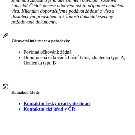
zamítnutí žádosti o jeho udělení není odvolání. Cestovní
kancelář Čedok nenese odpovědnost za případné neudělení
víza. Klientům doporučujeme podávat žádosti o víza s
dostatečným předstihem a k žádosti dokládat všechny
požadované dokumenty.
Zdravotní informace a požadavky
Povinná očkování: žádná
Doporučená očkování: břišní tyfus, žloutenka typu A,
žloutenka typu B
Kontaktní úřady
Kontaktní český úřad v destinaci
Kontaktní cizí úřad v ČR