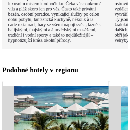
luxusním místem k odpočinku. Čeká vás soukromá
ostrovů 
vila a pláž skoro jen pro vás. Často také privátní
vzdáleno
bazén, osobní poradce, vynikající služby po celou
vytváří 
dobu pobytu, fantastická kuchyně, několik à la
Ty jsou
carte restaurací, bary se všemi nápoji světa, lázně s
žraloků
balijskými, thajskými a ájurvédskými masážemi,
dalších 
tradiční i vodní sporty a také to nejdůležitější –
obři jak
hypnotizující krása okolní přírody.
velryby.
Podobné hotely v regionu