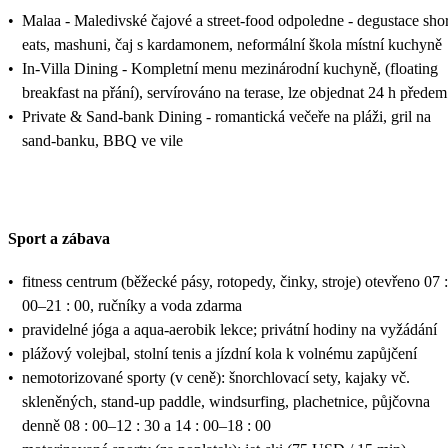
•
Malaa - Maledivské čajové a street-food odpoledne - degustace shor
eats, mashuni, čaj s kardamonem, neformální škola místní kuchyně
•
In-Villa Dining - Kompletní menu mezinárodní kuchyně, (floating
breakfast na přání), servírováno na terase, lze objednat 24 h předem
•
Private & Sand-bank Dining - romantická večeře na pláži, gril na
sand-banku, BBQ ve vile
Sport a zábava
•
fitness centrum (běžecké pásy, rotopedy, činky, stroje) otevřeno 07 :
00–21 : 00, ručníky a voda zdarma
•
pravidelné jóga a aqua-aerobik lekce; privátní hodiny na vyžádání
•
plážový volejbal, stolní tenis a jízdní kola k volnému zapůjčení
•
nemotorizované sporty (v ceně): šnorchlovací sety, kajaky vč.
skleněných, stand-up paddle, windsurfing, plachetnice, půjčovna
denně 08 : 00–12 : 30 a 14 : 00–18 : 00