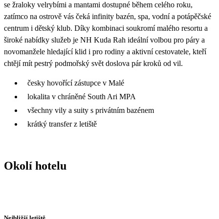
se žraloky velrybími a mantami dostupné během celého roku,
zatímco na ostrově vás čeká infinity bazén, spa, vodní a potápěčské
centrum i dětský klub. Díky kombinaci soukromí malého resortu a
široké nabídky služeb je NH Kuda Rah ideální volbou pro páry a
novomanžele hledající klid i pro rodiny a aktivní cestovatele, kteří
chtějí mít pestrý podmořský svět doslova pár kroků od vil.
česky hovořící zástupce v Malé
lokalita v chráněné South Ari MPA
všechny vily a suity s privátním bazénem
krátký transfer z letiště
Okolí hotelu
Nejbližší letiště