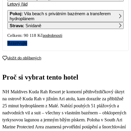
Letový řád
1
2
3
4
5
6
65 219
45 059
46 689
69 039
46 279
Pokoj
:
Vila beach s privátním bazénem a transferem
hydroplánem
7
8
9
10
11
12
13
Strava
:
Snídaně
51 859
68 179
46 129
45 059
65 739
49 249
Celkem:
90 118 Kč
podrobnosti
14
15
16
17
18
19
20
58 539
81 999
51 739
53 909
69 039
47 669
Rezervujte
21
22
23
24
25
26
27
51 859
59 039
45 059
49 249
45 059
51 289
46 899
uložit do oblíbených
28
29
30
54 439
59 709
47 639
Proč si vybrat tento hotel
NH Maldives Kuda Rah Resort je komorní pětihvězdičkový úkryt
na ostrově Kuda Rah v jižním Ari atolu, kam dorazíte za přibližně
25 minut hydroplánem z Malé. Nabízí pouhých 51 plážových a
nadvodních vil a suit – všechny s vlastním bazénem – obklopených
tyrkysovou lagunou a jemným bílým pískem. Poloha v South Ari
Marine Protected Area znamená prvotřídní potápění a šnorchlování