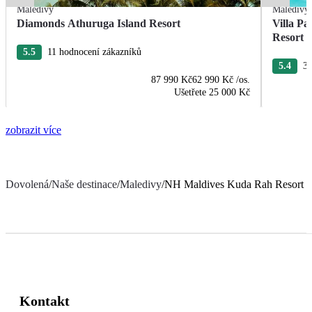
Maledivy
Maledivy
Diamonds Athuruga Island Resort
Villa Pa
Resort 
5.5
11 hodnocení zákazníků
5.4
30
87 990 Kč
62 990 Kč
/os.
Ušetřete
25 000 Kč
zobrazit více
Dovolená
/
Naše destinace
/
Maledivy
/
NH Maldives Kuda Rah Resort
Kontakt