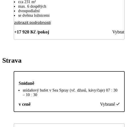
cca 231 m²
max. 6 dospělých
dvoupodlažní
se dvěma ložnicemi
zobrazit podrobnosti
+17 920 Kč /pokoj
Vybrat
Strava
Snídaně
snídaňový bufet v Sea Spray (vč. džusů, kávy/čaje) 07 : 30
– 10 : 30
v ceně
Vybrané