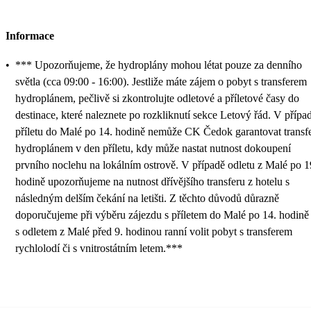
Informace
•
*** Upozorňujeme, že hydroplány mohou létat pouze za denního
světla (cca 09:00 - 16:00). Jestliže máte zájem o pobyt s transferem
hydroplánem, pečlivě si zkontrolujte odletové a příletové časy do
destinace, které naleznete po rozkliknutí sekce Letový řád. V přípa
příletu do Malé po 14. hodině nemůže CK Čedok garantovat transf
hydroplánem v den příletu, kdy může nastat nutnost dokoupení
prvního noclehu na lokálním ostrově. V případě odletu z Malé po 1
hodině upozorňujeme na nutnost dřívějšího transferu z hotelu s
následným delším čekání na letišti. Z těchto důvodů důrazně
doporučujeme při výběru zájezdu s příletem do Malé po 14. hodině 
s odletem z Malé před 9. hodinou ranní volit pobyt s transferem
rychlolodí či s vnitrostátním letem.***