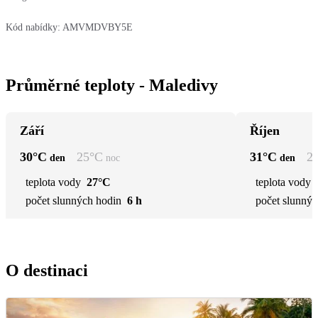
Kód nabídky:
AMVMDVBY5E
Průměrné teploty - Maledivy
Září
Říjen
30
°C
25
°C
31
°C
2
den
noc
den
teplota vody
27°C
teplota vody
počet slunných hodin
6 h
počet slunnýc
O destinaci