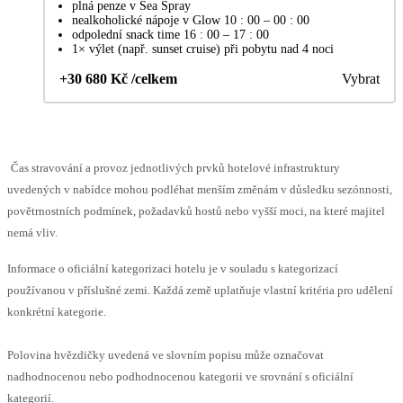
plná penze v Sea Spray
nealkoholické nápoje v Glow 10 : 00 – 00 : 00
odpolední snack time 16 : 00 – 17 : 00
1× výlet (např. sunset cruise) při pobytu nad 4 noci
+30 680 Kč /celkem
Vybrat
Čas stravování a provoz jednotlivých prvků hotelové infrastruktury
uvedených v nabídce mohou podléhat menším změnám v důsledku sezónnosti,
povětrnostních podmínek, požadavků hostů nebo vyšší moci, na které majitel
nemá vliv.
Informace o oficiální kategorizaci hotelu je v souladu s kategorizací
používanou v příslušné zemi. Každá země uplatňuje vlastní kritéria pro udělení
konkrétní kategorie.
Polovina hvězdičky uvedená ve slovním popisu může označovat
nadhodnocenou nebo podhodnocenou kategorii ve srovnání s oficiální
kategorií.