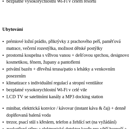
•
bezplatné vysokorychlostní Wi-Fi v celém resortu
Ubytování
•
prémiové ložní prádlo, přikrývky z prachového peří, paměťová
matrace, večerní rozestýlka, možnost dětské postýlky
•
prostorná koupelna s vířivou vanou + dešťovou sprchou, designov
kosmetikou, fénem, župany a pantoflemi
•
privátní bazén + dřevěná terasa/patio s lehátky a venkovním
posezením
•
klimatizace s individuální regulací a stropní ventilátor
•
bezplatné vysokorychlostní Wi-Fi v celé vile
•
LCD TV se satelitními kanály a MP3 docking station
•
minibar, elektrická konvice / kávovar (instant káva & čaj) + denně
doplňovaná balená voda
•
trezor, psací stůl s křeslem, telefon a žehlící set (na vyžádání)
•
zvukotěsné stěny a elektronický detektor kouře pro větší bezpečí a