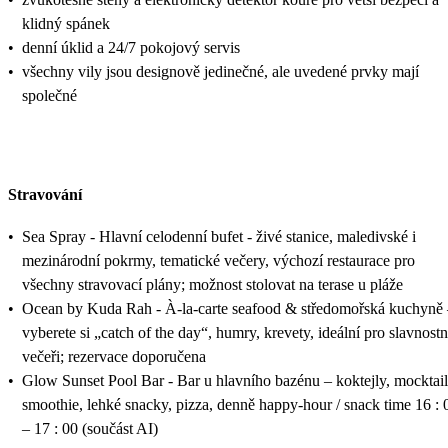
klidný spánek
•
denní úklid a 24/7 pokojový servis
•
všechny vily jsou designově jedinečné, ale uvedené prvky mají
společné
Stravování
•
Sea Spray - Hlavní celodenní bufet - živé stanice, maledivské i
mezinárodní pokrmy, tematické večery, výchozí restaurace pro
všechny stravovací plány; možnost stolovat na terase u pláže
•
Ocean by Kuda Rah - À-la-carte seafood & středomořská kuchyně
vyberete si „catch of the day“, humry, krevety, ideální pro slavnostn
večeři; rezervace doporučena
•
Glow Sunset Pool Bar - Bar u hlavního bazénu – koktejly, mocktail
smoothie, lehké snacky, pizza, denně happy-hour / snack time 16 : 
– 17 : 00 (součást AI)