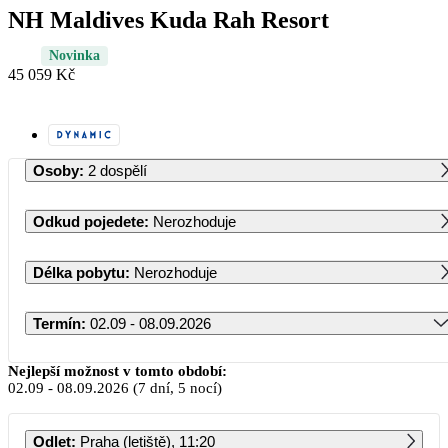
NH Maldives Kuda Rah Resort
Novinka
45 059 Kč
Osoby
:
2 dospělí
Odkud pojedete
:
Nerozhoduje
Délka pobytu
:
Nerozhoduje
Termín
:
02.09 - 08.09.2026
Září 2026
Nejlepší možnost v tomto období:
02.09
-
08.09.2026
(7 dní, 5 nocí)
PO
ÚT
ST
ČT
PÁ
SO
NE
Odlet
:
Praha (letiště), 11:20