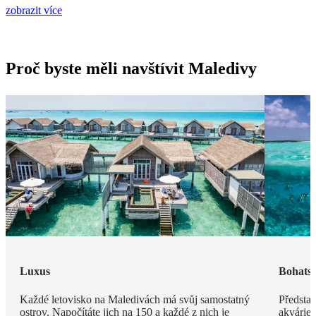
zobrazit více
Proč byste měli navštívit Maledivy
Luxus
Bohatst
Každé letovisko na Maledivách má svůj samostatný
Představ
ostrov. Napočítáte jich na 150 a každé z nich je
akvárie