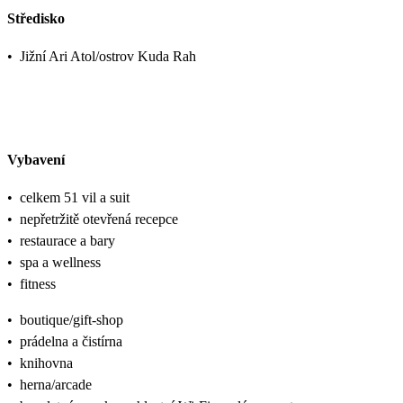
Středisko
•
Jižní Ari Atol/ostrov Kuda Rah
Vybavení
•
celkem 51 vil a suit
•
nepřetržitě otevřená recepce
•
restaurace a bary
•
spa a wellness
•
fitness
•
boutique/gift-shop
•
prádelna a čistírna
•
knihovna
•
herna/arcade