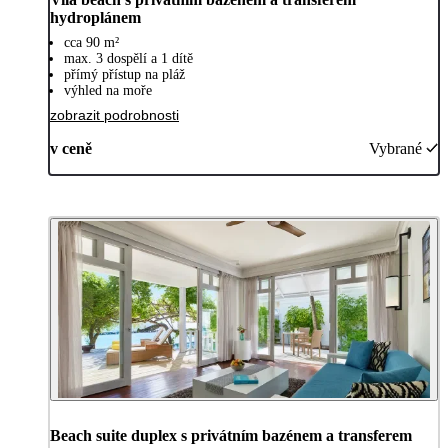
hydroplánem
cca 90 m²
max. 3 dospělí a 1 dítě
přímý přístup na pláž
výhled na moře
zobrazit podrobnosti
v ceně
Vybrané
Beach suite duplex s privátním bazénem a transferem