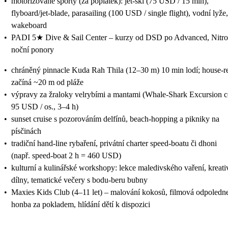
•
motorizované sporty (za poplatek): jet-ski (75 USD / 15 min),
flyboard/jet-blade, parasailing (100 USD / single flight), vodní lyže,
wakeboard
•
PADI 5★ Dive & Sail Center – kurzy od DSD po Advanced, Nitro
noční ponory
•
chráněný pinnacle Kuda Rah Thila (12–30 m) 10 min lodí; house-r
začíná ~20 m od pláže
•
výpravy za žraloky velrybími a mantami (Whale-Shark Excursion c
95 USD / os., 3–4 h)
•
sunset cruise s pozorováním delfínů, beach-hopping a pikniky na
písčinách
•
tradiční hand-line rybaření, privátní charter speed-boatu či dhoni
(např. speed-boat 2 h = 460 USD)
•
kulturní a kulinářské workshopy: lekce maledivského vaření, kreati
dílny, tematické večery s bodu-beru bubny
•
Maxies Kids Club (4–11 let) – malování kokosů, filmová odpoledn
honba za pokladem, hlídání dětí k dispozici