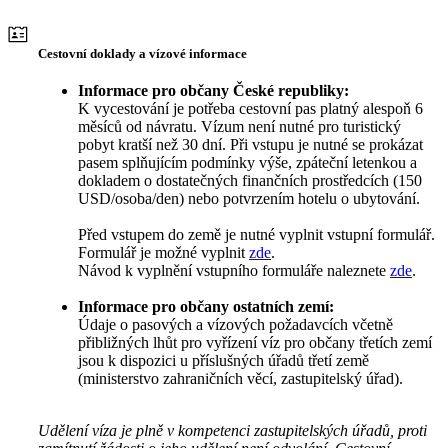
Cestovní doklady a vízové informace
Informace pro občany České republiky:
K vycestování je potřeba cestovní pas platný alespoň 6
měsíců od návratu. Vízum není nutné pro turistický
pobyt kratší než 30 dní. Při vstupu je nutné se prokázat
pasem splňujícím podmínky výše, zpáteční letenkou a
dokladem o dostatečných finančních prostředcích (150
USD/osoba/den) nebo potvrzením hotelu o ubytování.
Před vstupem do země je nutné vyplnit vstupní formulář.
Formulář je možné vyplnit
zde
.
Návod k vyplnění vstupního formuláře naleznete
zde
.
Informace pro občany ostatních zemí:
Údaje o pasových a vízových požadavcích včetně
přibližných lhůt pro vyřízení víz pro občany třetích zemí
jsou k dispozici u příslušných úřadů třetí země
(ministerstvo zahraničních věcí, zastupitelský úřad).
Udělení víza je plně v kompetenci zastupitelských úřadů, proti