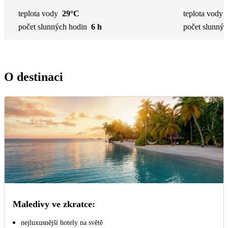
teplota vody
29°C
teplota vody
počet slunných hodin
6 h
počet slunnýc
O destinaci
Maledivy ve zkratce:
nejluxusnější hotely na světě