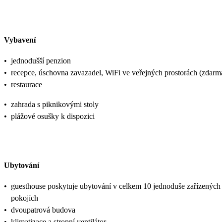
Vybavení
•
jednodušší penzion
•
recepce, úschovna zavazadel, WiFi ve veřejných prostorách (zdarm
•
restaurace
•
zahrada s piknikovými stoly
•
plážové osušky k dispozici
Ubytování
•
guesthouse poskytuje ubytování v celkem 10 jednoduše zařízených
pokojích
•
dvoupatrová budova
•
klimatizace a stropní ventilátor