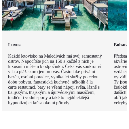
Luxus
Bohatst
Každé letovisko na Maledivách má svůj samostatný
Představ
ostrov. Napočítáte jich na 150 a každé z nich je
akvárie
luxusním místem k odpočinku. Čeká vás soukromá
ostrovů 
vila a pláž skoro jen pro vás. Často také privátní
vzdáleno
bazén, osobní poradce, vynikající služby po celou
vytváří 
dobu pobytu, fantastická kuchyně, několik à la
Ty jsou
carte restaurací, bary se všemi nápoji světa, lázně s
žraloků
balijskými, thajskými a ájurvédskými masážemi,
dalších 
tradiční i vodní sporty a také to nejdůležitější –
obři jak
hypnotizující krása okolní přírody.
velryby.