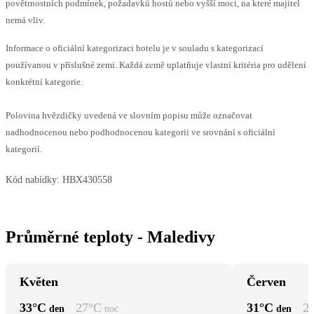
povětrnostních podmínek, požadavků hostů nebo vyšší moci, na které majitel
nemá vliv.
Informace o oficiální kategorizaci hotelu je v souladu s kategorizací
používanou v příslušné zemi. Každá země uplatňuje vlastní kritéria pro udělení
konkrétní kategorie.
Polovina hvězdičky uvedená ve slovním popisu může označovat
nadhodnocenou nebo podhodnocenou kategorii ve srovnání s oficiální
kategorií.
Kód nabídky:
HBX430558
Průměrné teploty - Maledivy
Květen
Červen
33
°C
27
°C
31
°C
2
den
noc
den