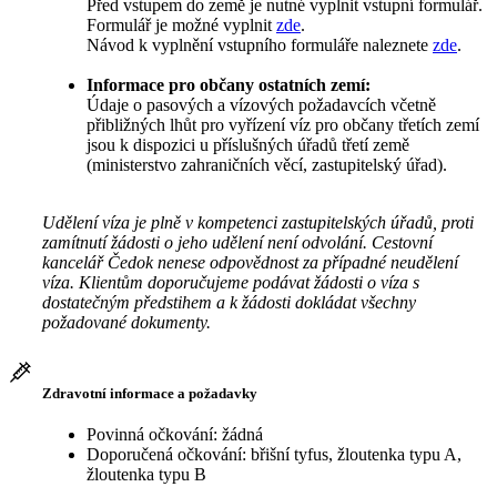
Před vstupem do země je nutné vyplnit vstupní formulář.
Formulář je možné vyplnit
zde
.
Návod k vyplnění vstupního formuláře naleznete
zde
.
Informace pro občany ostatních zemí:
Údaje o pasových a vízových požadavcích včetně
přibližných lhůt pro vyřízení víz pro občany třetích zemí
jsou k dispozici u příslušných úřadů třetí země
(ministerstvo zahraničních věcí, zastupitelský úřad).
Udělení víza je plně v kompetenci zastupitelských úřadů, proti
zamítnutí žádosti o jeho udělení není odvolání. Cestovní
kancelář Čedok nenese odpovědnost za případné neudělení
víza. Klientům doporučujeme podávat žádosti o víza s
dostatečným předstihem a k žádosti dokládat všechny
požadované dokumenty.
Zdravotní informace a požadavky
Povinná očkování: žádná
Doporučená očkování: břišní tyfus, žloutenka typu A,
žloutenka typu B