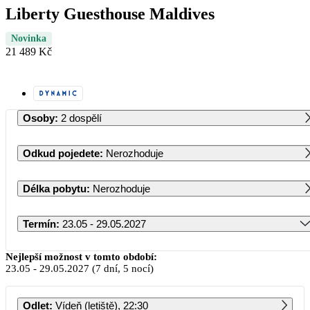
Liberty Guesthouse Maldives
Novinka
21 489 Kč
Osoby
:
2 dospělí
Odkud pojedete
:
Nerozhoduje
Délka pobytu
:
Nerozhoduje
Termín
:
23.05 - 29.05.2027
Květen 2027
Nejlepší možnost v tomto období:
23.05
-
29.05.2027
(7 dní, 5 nocí)
PO
ÚT
ST
ČT
PÁ
SO
NE
Odlet
:
Vídeň (letiště), 22:30