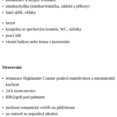
•
minikuchyňka (minibar/lednička, nádobí a příbory)
•
šatní skříň, věšáky
•
trezor
•
koupelna se sprchovým koutem, WC, ručníky
•
psací stůl
•
vlastní balkon nebo terasa s posezením
Stravování
•
restaurace Highlander Cuisine podává maledivskou a mezinárodní
kuchyni
•
24 h room-service
•
BBQ/grill pod palmami
•
možnost romantické večeře na pláži/terase
•
na ostrově se nepodává alkohol