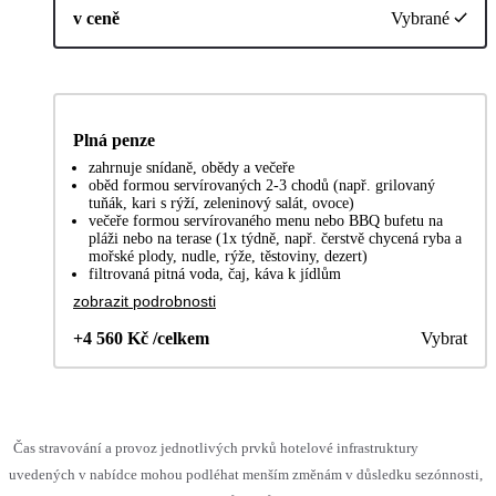
v ceně
Vybrané
Plná penze
zahrnuje snídaně, obědy a večeře
oběd formou servírovaných 2-3 chodů (např. grilovaný
tuňák, kari s rýží, zeleninový salát, ovoce)
večeře formou servírovaného menu nebo BBQ bufetu na
pláži nebo na terase (1x týdně, např. čerstvě chycená ryba a
mořské plody, nudle, rýže, těstoviny, dezert)
filtrovaná pitná voda, čaj, káva k jídlům
zobrazit podrobnosti
+4 560 Kč /celkem
Vybrat
Čas stravování a provoz jednotlivých prvků hotelové infrastruktury
uvedených v nabídce mohou podléhat menším změnám v důsledku sezónnosti,