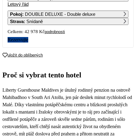
Letový řád
1
2
21 969
21 519
Pokoj
:
DOUBLE DELUXE - Double deluxe
Strava
:
Snídaně
3
4
5
6
7
8
9
24 259
21 939
21 829
21 969
22 699
22 399
21 519
Celkem:
42 978 Kč
podrobnosti
10
11
12
13
14
15
16
Rezervujte
24 259
21 939
23 409
23 909
24 259
21 969
23 739
17
18
19
20
21
22
23
uložit do oblíbených
22 279
21 829
23 409
21 939
25 539
21 939
21 489
24
25
26
27
28
29
30
Proč si vybrat tento hotel
23 859
21 829
26 599
21 939
24 269
22 439
21 519
31
Liberty Guesthouse Maldives je útulný rodinný penzion na ostrově
22 299
Mahibadhoo v South Ari Atollu, jen pár desítek minut rychlolodí od
Malé. Díky vlastnímu potápěčskému centru a blízkosti proslulých
lokalit s mantami i žraloky obrovskými je to ráj pro začínající i
ostřílené potápěče a zároveň skvěle sedne párům, rodinám i sólo
cestovatelům, kteří chtějí nasát autentický život na obydleném
ostrově, mít pláž doslova před prahem a přitom neutratit za