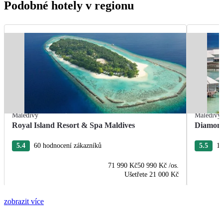
Podobné hotely v regionu
Maledivy
Maledivy
Royal Island Resort & Spa Maldives
Diamond
5.4
60 hodnocení zákazníků
5.5
11
71 990 Kč
50 990 Kč
/os.
Ušetřete
21 000 Kč
zobrazit více