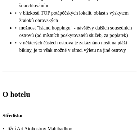
šnorchlováním
•
v blízkosti TOP potápěčských lokalit, oblast s výskytem
žraloků obrovských
•
možnost "island hoppingu" - návštěvy dalších sousedních
ostrovů (od místních poskytovatelů služeb, za poplatek)
•
v některých částech ostrova je zakáznáno nosit na pláži
bikiny, je to však možné v rámci výletu na jiné ostrovy
O hotelu
Středisko
•
Jižní Ari Atol/ostrov Mahibadhoo