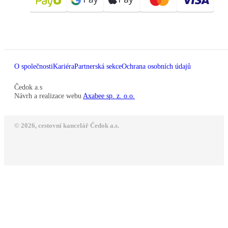
O společnosti
Kariéra
Partnerská sekce
Ochrana osobních údajů
Čedok a.s
Návrh a realizace webu
Axabee sp. z. o.o.
© 2026, cestovní kancelář Čedok a.s.