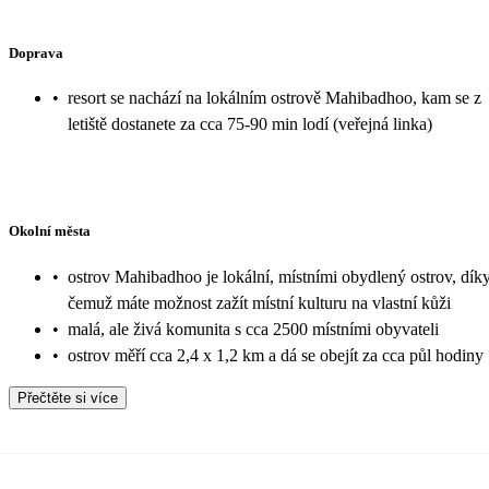
Doprava
•
resort se nachází na lokálním ostrově Mahibadhoo, kam se z
letiště dostanete za cca 75-90 min lodí (veřejná linka)
Okolní města
•
ostrov Mahibadhoo je lokální, místními obydlený ostrov, dík
čemuž máte možnost zažít místní kulturu na vlastní kůži
•
malá, ale živá komunita s cca 2500 místními obyvateli
•
ostrov měří cca 2,4 x 1,2 km a dá se obejít za cca půl hodiny
Přečtěte si více