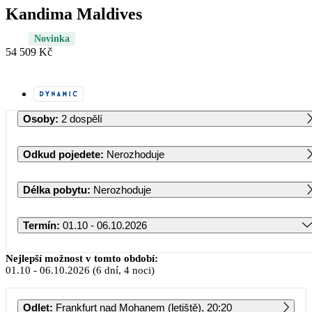
Kandima Maldives
Novinka
54 509 Kč
Osoby
:
2 dospělí
Odkud pojedete
:
Nerozhoduje
Délka pobytu
:
Nerozhoduje
Termín
:
01.10 - 06.10.2026
Říjen 2026
Nejlepší možnost v tomto období:
01.10
-
06.10.2026
(6 dní, 4 noci)
PO
ÚT
ST
ČT
PÁ
SO
NE
Odlet
:
Frankfurt nad Mohanem (letiště), 20:20