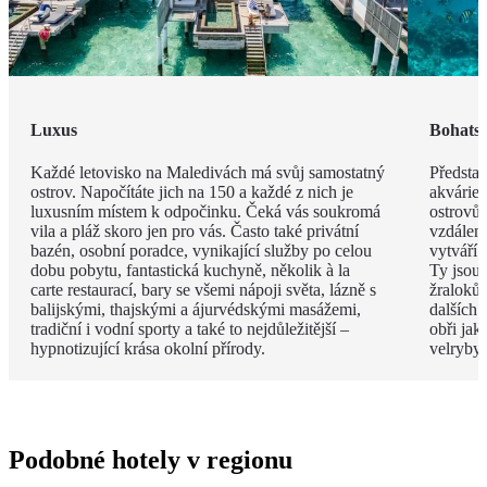
Luxus
Bohatst
Každé letovisko na Maledivách má svůj samostatný
Představ
ostrov. Napočítáte jich na 150 a každé z nich je
akvárie
luxusním místem k odpočinku. Čeká vás soukromá
ostrovů 
vila a pláž skoro jen pro vás. Často také privátní
vzdáleno
bazén, osobní poradce, vynikající služby po celou
vytváří 
dobu pobytu, fantastická kuchyně, několik à la
Ty jsou
carte restaurací, bary se všemi nápoji světa, lázně s
žraloků
balijskými, thajskými a ájurvédskými masážemi,
dalších 
tradiční i vodní sporty a také to nejdůležitější –
obři jak
hypnotizující krása okolní přírody.
velryby.
Podobné hotely v regionu