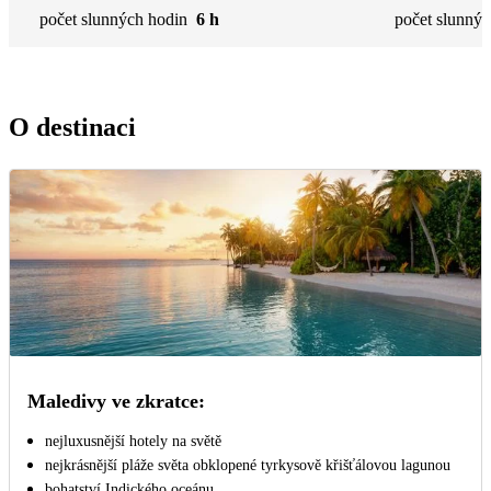
počet slunných hodin
6 h
počet slunnýc
O destinaci
Maledivy ve zkratce:
nejluxusnější hotely na světě
nejkrásnější pláže světa obklopené tyrkysově křišťálovou lagunou
bohatství Indického oceánu