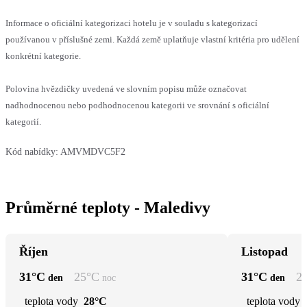
Informace o oficiální kategorizaci hotelu je v souladu s kategorizací
používanou v příslušné zemi. Každá země uplatňuje vlastní kritéria pro udělení
konkrétní kategorie.
Polovina hvězdičky uvedená ve slovním popisu může označovat
nadhodnocenou nebo podhodnocenou kategorii ve srovnání s oficiální
kategorií.
Kód nabídky:
AMVMDVC5F2
Průměrné teploty - Maledivy
Říjen
Listopad
31
°C
25
°C
31
°C
2
den
noc
den
teplota vody
28°C
teplota vody