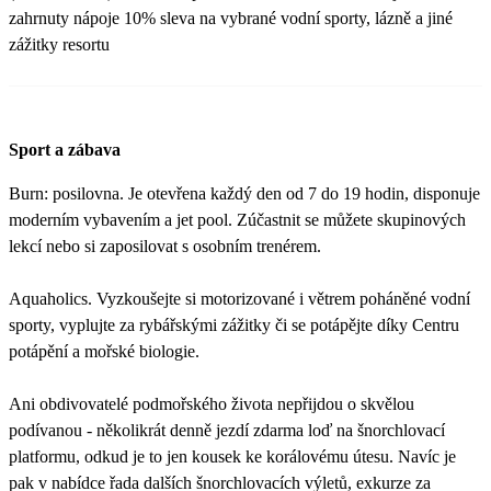
zahrnuty nápoje 10% sleva na vybrané vodní sporty, lázně a jiné
zážitky resortu
Sport a zábava
Burn: posilovna. Je otevřena každý den od 7 do 19 hodin, disponuje
moderním vybavením a jet pool. Zúčastnit se můžete skupinových
lekcí nebo si zaposilovat s osobním trenérem.
Aquaholics. Vyzkoušejte si motorizované i větrem poháněné vodní
sporty, vyplujte za rybářskými zážitky či se potápějte díky Centru
potápění a mořské biologie.
Ani obdivovatelé podmořského života nepřijdou o skvělou
podívanou - několikrát denně jezdí zdarma loď na šnorchlovací
platformu, odkud je to jen kousek ke korálovému útesu. Navíc je
pak v nabídce řada dalších šnorchlovacích výletů, exkurze za