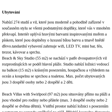
Ubytování
Nabízí 274 studií a vil, které jsou moderně a pohodlně zařízené v
současném stylu se všemi podstatnými doplňky, které vás v mnohém
překvapí. Interiér oplývá hravými barvami inspirovanými mořem a
pískem, které jsou doplněny o luxusní bílou barvu a tmavě hnědé
dřevo.tandardní vybavení zahrnuje wifi, LED TV, mini bar, fén,
trezor, kávovar a sprchu.
Beach & Sky Studio (55 m2) se nachází v patře dvoupatrových vil
rozprostírajících se podél hlavní pláže. Studio nabízí ložnici vedoucí
na balkon (15 m2) s krásným posezením, houpačkou a výhledem na
oceán a koupelnu se sprchou a toaletou. Max. počet ubytovaných
jsou 3 dospělé osoby nebo 2 dospělé a 2 děti.
Beach Villas with Swirlpool (97 m2) jsou situovány přímo na pláži a
jsou vhodné pro rodiny nebo přátele (max. 3 dospělé osoby nebo 2
dospělé se dvěma dětmi). Vnitřní prostor nabízí ložnici s posezením