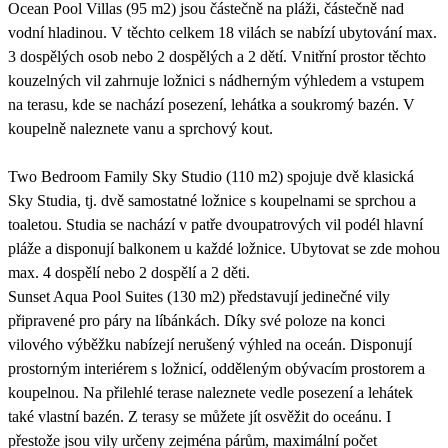
Ocean Pool Villas (95 m2) jsou částečně na pláži, částečně nad
vodní hladinou. V těchto celkem 18 vilách se nabízí ubytování max.
3 dospělých osob nebo 2 dospělých a 2 dětí. Vnitřní prostor těchto
kouzelných vil zahrnuje ložnici s nádherným výhledem a vstupem
na terasu, kde se nachází posezení, lehátka a soukromý bazén. V
koupelně naleznete vanu a sprchový kout.
Two Bedroom Family Sky Studio (110 m2) spojuje dvě klasická
Sky Studia, tj. dvě samostatné ložnice s koupelnami se sprchou a
toaletou. Studia se nachází v patře dvoupatrových vil podél hlavní
pláže a disponují balkonem u každé ložnice. Ubytovat se zde mohou
max. 4 dospělí nebo 2 dospělí a 2 děti.
Sunset Aqua Pool Suites (130 m2) představují jedinečné vily
připravené pro páry na líbánkách. Díky své poloze na konci
vilového výběžku nabízejí nerušený výhled na oceán. Disponují
prostorným interiérem s ložnicí, odděleným obývacím prostorem a
koupelnou. Na přilehlé terase naleznete vedle posezení a lehátek
také vlastní bazén. Z terasy se můžete jít osvěžit do oceánu. I
přestože jsou vily určeny zejména párům, maximální počet