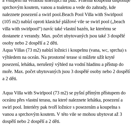
a vstupem na verandu směřující na pláž. Přilehlá koupelna disponuje
sprchovým koutem, vanou a toaletou a vede do zahrady, kde
naleznete posezení a swirl pool.Beach Pool Villa with Swirlpool
(105 m2) nabízí oproti klasické plážové vile se swirl pool („beach
villa with swirlpool“) navíc také vlastní bazén, ke kterému se
dostanete z verandy. Max. počet ubytovaných jsou také 3 dospělé
osoby nebo 2 dospělí a 2 děti.
Aqua Villas (73 m2) nabízí ložnici i koupelnu (vana, wc, sprcha) s
výhledem na oceán. Na prostorné terase si můžete užít kryté
posezení, lehátka, nerušený výhled na vodní hladinu a přístup do
moře. Max. počet ubytovaných jsou 3 dospělé osoby nebo 2 dospělí
a 2 děti.
Aqua Villa with Swirlpool (73 m2) se pyšní přímým přístupem do
oceánu přes vlastní terasu, na které naleznete lehátka, posezení a
swirl pool. Interiéry pak tvoří ložnice s posezením a koupelna s
vanou a sprchovým koutem. V této vile se mohou ubytovat až 3
dospělí nebo 2 dospělí a 2 děti.