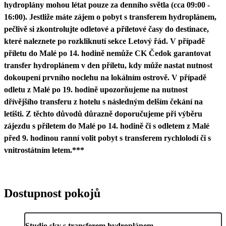
hydroplány mohou létat pouze za denního světla (cca 09:00 -
16:00). Jestliže máte zájem o pobyt s transferem hydroplánem,
pečlivě si zkontrolujte odletové a příletové časy do destinace,
které naleznete po rozkliknutí sekce Letový řád. V případě
příletu do Malé po 14. hodině nemůže CK Čedok garantovat
transfer hydroplánem v den příletu, kdy může nastat nutnost
dokoupení prvního noclehu na lokálním ostrově. V případě
odletu z Malé po 19. hodině upozorňujeme na nutnost
dřívějšího transferu z hotelu s následným delším čekání na
letišti. Z těchto důvodů důrazně doporučujeme při výběru
zájezdu s příletem do Malé po 14. hodině či s odletem z Malé
před 9. hodinou ranní volit pobyt s transferem rychlolodí či s
vnitrostátním letem.***
Dostupnost pokojů
Studio sky s transferem hydroplánem