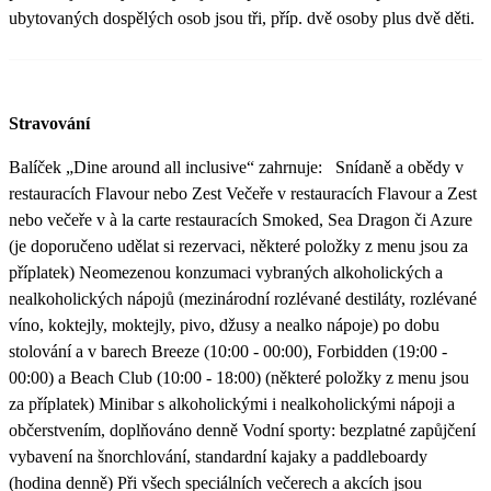
ubytovaných dospělých osob jsou tři, příp. dvě osoby plus dvě děti.
Stravování
Balíček „Dine around all inclusive“ zahrnuje: Snídaně a obědy v
restauracích Flavour nebo Zest Večeře v restauracích Flavour a Zest
nebo večeře v à la carte restauracích Smoked, Sea Dragon či Azure
(je doporučeno udělat si rezervaci, některé položky z menu jsou za
příplatek) Neomezenou konzumaci vybraných alkoholických a
nealkoholických nápojů (mezinárodní rozlévané destiláty, rozlévané
víno, koktejly, moktejly, pivo, džusy a nealko nápoje) po dobu
stolování a v barech Breeze (10:00 - 00:00), Forbidden (19:00 -
00:00) a Beach Club (10:00 - 18:00) (některé položky z menu jsou
za příplatek) Minibar s alkoholickými i nealkoholickými nápoji a
občerstvením, doplňováno denně Vodní sporty: bezplatné zapůjčení
vybavení na šnorchlování, standardní kajaky a paddleboardy
(hodina denně) Při všech speciálních večerech a akcích jsou