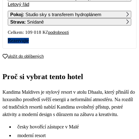
Letový řád
1
2
3
4
54 509
55 639
55 589
56 459
Pokoj
:
Studio sky s transferem hydroplánem
Strava
:
Snídaně
5
6
7
8
9
10
11
60 269
58 379
58 379
55 589
60 739
61 739
60 739
Celkem:
109 018 Kč
podrobnosti
12
13
14
15
16
17
18
Rezervujte
56 039
69 139
58 379
55 589
63 519
61 759
64 729
19
20
21
22
23
24
25
uložit do oblíbených
60 159
72 369
58 399
56 679
65 809
67 509
68 379
26
27
28
29
30
31
Proč si vybrat tento hotel
70 619
67 599
63 279
58 549
60 389
60 589
Kandima Maldives je stylový resort v atolu Dhaalu, který přináší do
luxusního prostředí svěží energii a neformální atmosféru. Na rozdíl
od tradičních resortů nabízí Kandima uvolněný přístup, pestré
aktivity a moderní design s důrazem na zábavu a kreativitu.
česky hovořící zástupce v Malé
moderní resort