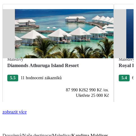
Maledivy
Maledivy
Diamonds Athuruga Island Resort
Royal I
5.5
11 hodnocení zákazníků
5.4
60
87 990 Kč
62 990 Kč
/os.
Ušetřete
25 000 Kč
zobrazit více
Dovolená
/
Naše destinace
/
Maledivy
/
Kandima Maldives