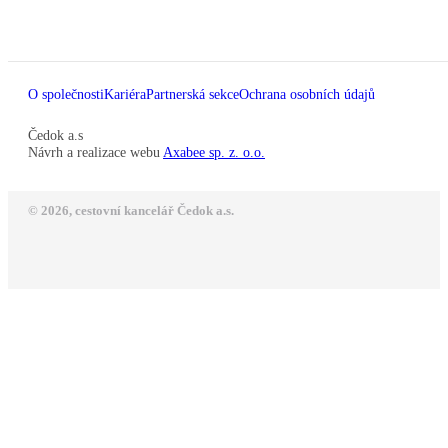
O společnosti
Kariéra
Partnerská sekce
Ochrana osobních údajů
Čedok a.s
Návrh a realizace webu
Axabee sp. z. o.o.
© 2026, cestovní kancelář Čedok a.s.