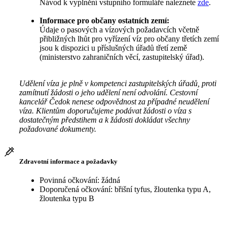
Návod k vyplnění vstupního formuláře naleznete
zde
.
Informace pro občany ostatních zemí:
Údaje o pasových a vízových požadavcích včetně
přibližných lhůt pro vyřízení víz pro občany třetích zemí
jsou k dispozici u příslušných úřadů třetí země
(ministerstvo zahraničních věcí, zastupitelský úřad).
Udělení víza je plně v kompetenci zastupitelských úřadů, proti
zamítnutí žádosti o jeho udělení není odvolání. Cestovní
kancelář Čedok nenese odpovědnost za případné neudělení
víza. Klientům doporučujeme podávat žádosti o víza s
dostatečným předstihem a k žádosti dokládat všechny
požadované dokumenty.
Zdravotní informace a požadavky
Povinná očkování: žádná
Doporučená očkování: břišní tyfus, žloutenka typu A,
žloutenka typu B