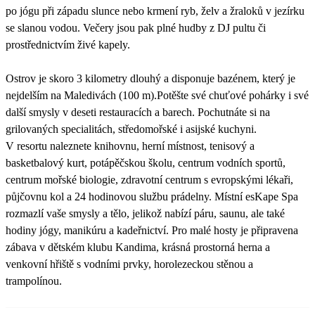
po jógu při západu slunce nebo krmení ryb, želv a žraloků v jezírku
se slanou vodou. Večery jsou pak plné hudby z DJ pultu či
prostřednictvím živé kapely.
Ostrov je skoro 3 kilometry dlouhý a disponuje bazénem, který je
nejdelším na Maledivách (100 m).Potěšte své chuťové pohárky i své
další smysly v deseti restauracích a barech. Pochutnáte si na
grilovaných specialitách, středomořské i asijské kuchyni.
V resortu naleznete knihovnu, herní místnost, tenisový a
basketbalový kurt, potápěčskou školu, centrum vodních sportů,
centrum mořské biologie, zdravotní centrum s evropskými lékaři,
půjčovnu kol a 24 hodinovou službu prádelny. Místní esKape Spa
rozmazlí vaše smysly a tělo, jelikož nabízí páru, saunu, ale také
hodiny jógy, manikúru a kadeřnictví. Pro malé hosty je připravena
zábava v dětském klubu Kandima, krásná prostorná herna a
venkovní hřiště s vodními prvky, horolezeckou stěnou a
trampolínou.