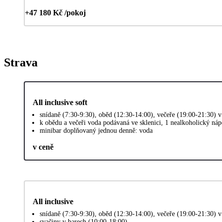
+47 180 Kč /pokoj
Strava
All inclusive soft
snídaně (7:30-9:30), oběd (12:30-14:00), večeře (19:00-21:30) v 
k obědu a večeři voda podávaná ve sklenici, 1 nealkoholický náp
minibar doplňovaný jednou denně: voda
v ceně
All inclusive
snídaně (7:30-9:30), oběd (12:30-14:00), večeře (19:00-21:30) v 
svačiny v barech (10:00-18:00)