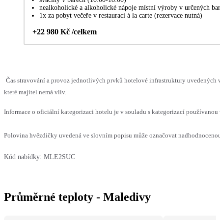
nealkoholické a alkoholické nápoje místní výroby v určených ba
1x za pobyt večeře v restauraci á la carte (rezervace nutná)
+22 980 Kč /celkem
Čas stravování a provoz jednotlivých prvků hotelové infrastruktury uvedenýc
které majitel nemá vliv.
Informace o oficiální kategorizaci hotelu je v souladu s kategorizací používanou 
Polovina hvězdičky uvedená ve slovním popisu může označovat nadhodnocenou n
Kód nabídky:
MLE2SUC
Průměrné teploty - Maledivy