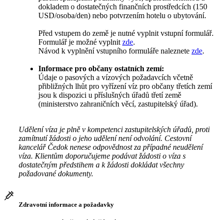
dokladem o dostatečných finančních prostředcích (150
USD/osoba/den) nebo potvrzením hotelu o ubytování.
Před vstupem do země je nutné vyplnit vstupní formulář.
Formulář je možné vyplnit
zde
.
Návod k vyplnění vstupního formuláře naleznete
zde
.
Informace pro občany ostatních zemí:
Údaje o pasových a vízových požadavcích včetně
přibližných lhůt pro vyřízení víz pro občany třetích zemí
jsou k dispozici u příslušných úřadů třetí země
(ministerstvo zahraničních věcí, zastupitelský úřad).
Udělení víza je plně v kompetenci zastupitelských úřadů, proti
zamítnutí žádosti o jeho udělení není odvolání. Cestovní
kancelář Čedok nenese odpovědnost za případné neudělení
víza. Klientům doporučujeme podávat žádosti o víza s
dostatečným předstihem a k žádosti dokládat všechny
požadované dokumenty.
Zdravotní informace a požadavky