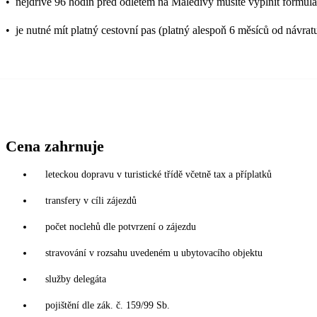
•
nejdříve 96 hodin před odletem na Maledivy musíte vyplnit formulář
•
je nutné mít platný cestovní pas (platný alespoň 6 měsíců od návrat
Cena zahrnuje
leteckou dopravu v turistické třídě včetně tax a příplatků
transfery v cíli zájezdů
počet noclehů dle potvrzení o zájezdu
stravování v rozsahu uvedeném u ubytovacího objektu
služby delegáta
pojištění dle zák. č. 159/99 Sb.