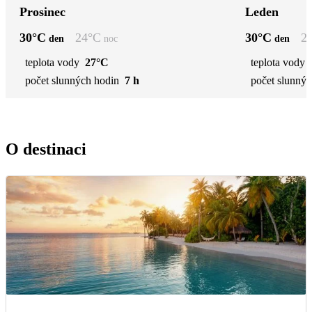
Prosinec
Leden
30
°C
24
°C
30
°C
2
den
noc
den
teplota vody
27°C
teplota vody
počet slunných hodin
7 h
počet slunnýc
O destinaci