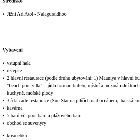
Středisko
•
Jižní Ari Atol - Nalaguraidhoo
Vybavení
•
vstupní hala
•
recepce
•
2 hlavní restaurace (podle druhu ubytování: 1) Maaniya v hlavní bu
"beach pool villa" – jídla formou bufetu, místní a mezinárodní kuc
kuchyně, mořské plody
•
3 à la carte restaurace (Sun Star na pilířích nad oceánem, thajská k
•
kavárna
•
5 barů vč. pool baru a plážového baru
•
obchod se suvenýry
•
kosmetika