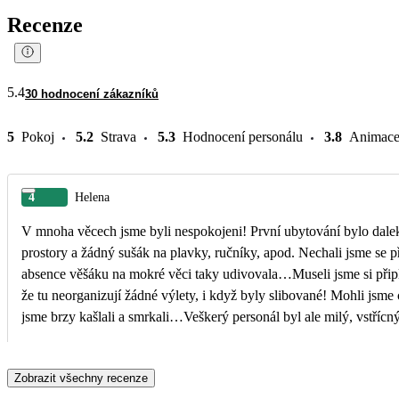
Recenze
5.4
30 hodnocení zákazníků
5
Pokoj
5.2
Strava
5.3
Hodnocení personálu
3.8
Animac
4
Helena
V mnoha věcech jsme byli nespokojeni! První ubytování bylo dalek
prostory a žádný sušák na plavky, ručníky, apod. Nechali jsme se přestěhovat z konce atolu blíž k hlavní restauraci a recepci a tady jsme byli spokojeni, i když i tady nás
absence věšáku na mokré věci taky udivovala…Museli jsme si připla
že tu neorganizují žádné výlety, i když byly slibované! Mohli jsme chodit jen do jedné restaurace na jídlo, což bylo také zklamáním! Všude byla silná klimatizace, takže
jsme brzy kašlali a smrkali…Veškerý personál byl ale milý, vstřícný, ochotný pomo
jsme nemocní! Už bychom sem nejeli…
Zobrazit všechny recenze