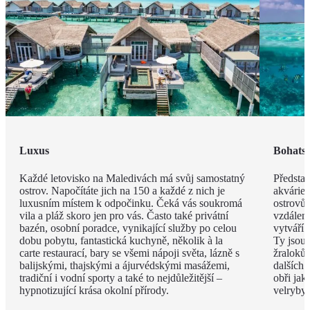
Luxus
Bohatst
Každé letovisko na Maledivách má svůj samostatný
Představ
ostrov. Napočítáte jich na 150 a každé z nich je
akvárie
luxusním místem k odpočinku. Čeká vás soukromá
ostrovů 
vila a pláž skoro jen pro vás. Často také privátní
vzdáleno
bazén, osobní poradce, vynikající služby po celou
vytváří 
dobu pobytu, fantastická kuchyně, několik à la
Ty jsou
carte restaurací, bary se všemi nápoji světa, lázně s
žraloků
balijskými, thajskými a ájurvédskými masážemi,
dalších 
tradiční i vodní sporty a také to nejdůležitější –
obři jak
hypnotizující krása okolní přírody.
velryby.