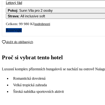
Letový řád
Pokoj
:
Sunn Vila pro 2 osoby
Strava
:
All inclusive soft
Celkem:
99 980 Kč
podrobnosti
Rezervujte
uložit do oblíbených
Proč si vybrat tento hotel
Luxusní komplex přízemních bungalovů se nachází na ostrově Nalag
Romantická dovolená
Velká tropická zahrada
Široká nabídka sportovních aktivit