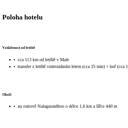
Poloha hotelu
Vzdálenost od letiště
•
cca 113 km od letiště v Male
•
transfer z letiště vnitrostátním letem (cca 35 min) + loď (cca 
Okolí
•
na ostrově Nalaguraidhoo o délce 1,6 km a šířce 440 m