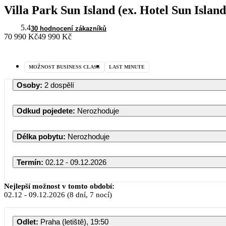
Villa Park Sun Island (ex. Hotel Sun Islan
5.4
30 hodnocení zákazníků
70 990 Kč
49 990 Kč
MOŽNOST BUSINESS CLASS
LAST MINUTE
Osoby
:
2 dospělí
Odkud pojedete
:
Nerozhoduje
Délka pobytu
:
Nerozhoduje
Termín
:
02.12 - 09.12.2026
Nejlepší možnost v tomto období:
02.12
-
09.12.2026
(8 dní, 7 nocí)
Odlet
:
Praha (letiště), 19:50