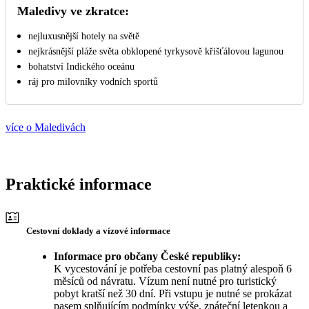
Maledivy ve zkratce:
nejluxusnější hotely na světě
nejkrásnější pláže světa obklopené tyrkysově křišťálovou lagunou
bohatství Indického oceánu
ráj pro milovníky vodních sportů
více o Maledivách
Praktické informace
Cestovní doklady a vízové informace
Informace pro občany České republiky:
K vycestování je potřeba cestovní pas platný alespoň 6
měsíců od návratu. Vízum není nutné pro turistický
pobyt kratší než 30 dní. Při vstupu je nutné se prokázat
pasem splňujícím podmínky výše, zpáteční letenkou a