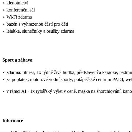
•
klenotnictví
•
konferenční sál
•
Wi-Fi zdarma
•
bazén s vyhrazenou částí pro děti
•
lehátka, slunečníky a osušky zdarma
Sport a zábava
•
zdarma: fitness, 1x týdně živá hudba, představení a karaoke, badminto
•
za poplatek: motorové vodní sporty, potápěčské centrum PADI, well
•
v rámci AI - 1x rybářský výlet v ceně, maska na šnorchlování, kanoi
Informace