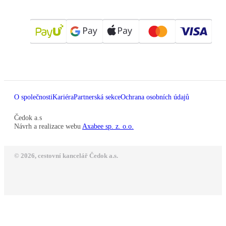
O společnosti
Kariéra
Partnerská sekce
Ochrana osobních údajů
Čedok a.s
Návrh a realizace webu
Axabee sp. z. o.o.
© 2026, cestovní kancelář Čedok a.s.