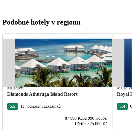
Podobné hotely v regionu
Maledivy
Maledivy
Diamonds Athuruga Island Resort
Royal I
5.5
11 hodnocení zákazníků
5.4
60
87 990 Kč
62 990 Kč
/os.
Ušetřete
25 000 Kč