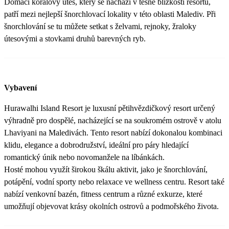
Domácí korálový útes, který se nachází v těsné blízkosti resortu,
patří mezi nejlepší šnorchlovací lokality v této oblasti Malediv. Při
šnorchlování se tu můžete setkat s želvami, rejnoky, žraloky
útesovými a stovkami druhů barevných ryb.
Vybavení
Hurawalhi Island Resort je luxusní pětihvězdičkový resort určený
výhradně pro dospělé, nacházející se na soukromém ostrově v atolu
Lhaviyani na Maledivách. Tento resort nabízí dokonalou kombinaci
klidu, elegance a dobrodružství, ideální pro páry hledající
romantický únik nebo novomanžele na líbánkách.
Hosté mohou využít širokou škálu aktivit, jako je šnorchlování,
potápění, vodní sporty nebo relaxace ve wellness centru. Resort také
nabízí venkovní bazén, fitness centrum a různé exkurze, které
umožňují objevovat krásy okolních ostrovů a podmořského života.