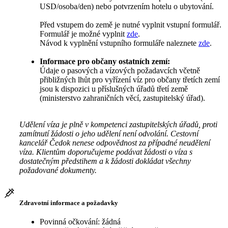
USD/osoba/den) nebo potvrzením hotelu o ubytování.
Před vstupem do země je nutné vyplnit vstupní formulář.
Formulář je možné vyplnit
zde
.
Návod k vyplnění vstupního formuláře naleznete
zde
.
Informace pro občany ostatních zemí:
Údaje o pasových a vízových požadavcích včetně
přibližných lhůt pro vyřízení víz pro občany třetích zemí
jsou k dispozici u příslušných úřadů třetí země
(ministerstvo zahraničních věcí, zastupitelský úřad).
Udělení víza je plně v kompetenci zastupitelských úřadů, proti
zamítnutí žádosti o jeho udělení není odvolání. Cestovní
kancelář Čedok nenese odpovědnost za případné neudělení
víza. Klientům doporučujeme podávat žádosti o víza s
dostatečným předstihem a k žádosti dokládat všechny
požadované dokumenty.
Zdravotní informace a požadavky
Povinná očkování: žádná