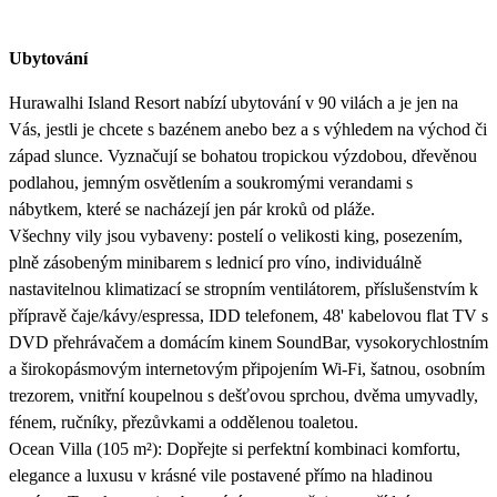
Ubytování
Hurawalhi Island Resort nabízí ubytování v 90 vilách a je jen na
Vás, jestli je chcete s bazénem anebo bez a s výhledem na východ či
západ slunce. Vyznačují se bohatou tropickou výzdobou, dřevěnou
podlahou, jemným osvětlením a soukromými verandami s
nábytkem, které se nacházejí jen pár kroků od pláže.
Všechny vily jsou vybaveny: postelí o velikosti king, posezením,
plně zásobeným minibarem s lednicí pro víno, individuálně
nastavitelnou klimatizací se stropním ventilátorem, příslušenstvím k
přípravě čaje/kávy/espressa, IDD telefonem, 48' kabelovou flat TV s
DVD přehrávačem a domácím kinem SoundBar, vysokorychlostním
a širokopásmovým internetovým připojením Wi-Fi, šatnou, osobním
trezorem, vnitřní koupelnou s dešťovou sprchou, dvěma umyvadly,
fénem, ručníky, přezůvkami a oddělenou toaletou.
Ocean Villa (105 m²): Dopřejte si perfektní kombinaci komfortu,
elegance a luxusu v krásné vile postavené přímo na hladinou