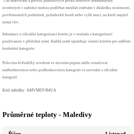
Čas stravování a provoz jednotlivých prvků hotelové infrastruktury
uvedených v nabídce mohou podléhat menším změnám v důsledku sezónnosti,
povětrnostních podmínek, požadavků hostů nebo vyšší moci, na které majitel
nemá vliv.
Informace o oficiální kategorizaci hotelu je v souladu s kategorizací
používanou v příslušné zemi. Každá země uplatňuje vlastní kritéria pro udělení
konkrétní kategorie.
Polovina hvězdičky uvedená ve slovním popisu může označovat
nadhodnocenou nebo podhodnocenou kategorii ve srovnání s oficiální
kategorií.
Kód nabídky:
AMVMDVB4UA
Průměrné teploty - Maledivy
Říjen
Listopad