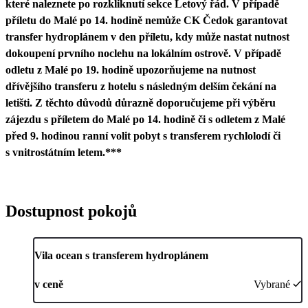
které naleznete po rozkliknutí sekce Letový řád. V případě
příletu do Malé po 14. hodině nemůže CK Čedok garantovat
transfer hydroplánem v den příletu, kdy může nastat nutnost
dokoupení prvního noclehu na lokálním ostrově. V případě
odletu z Malé po 19. hodině upozorňujeme na nutnost
dřívějšího transferu z hotelu s následným delším čekání na
letišti. Z těchto důvodů důrazně doporučujeme při výběru
zájezdu s příletem do Malé po 14. hodině či s odletem z Malé
před 9. hodinou ranní volit pobyt s transferem rychlolodí či
s vnitrostátním letem.***
Dostupnost pokojů
Vila ocean s transferem hydroplánem
v ceně
Vybrané