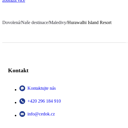
zobrazit více
Dovolená
/
Naše destinace
/
Maledivy
/
Hurawalhi Island Resort
Kontakt
Kontaktujte nás
+420 296 184 910
info@cedok.cz