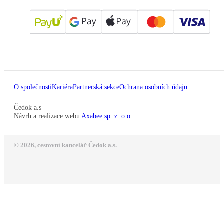
O společnosti
Kariéra
Partnerská sekce
Ochrana osobních údajů
Čedok a.s
Návrh a realizace webu
Axabee sp. z. o.o.
© 2026, cestovní kancelář Čedok a.s.