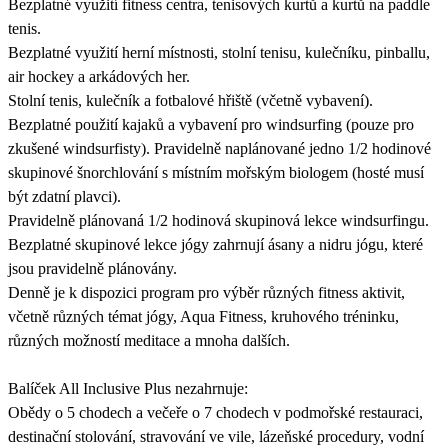
Bezplatné využití fitness centra, tenisových kurtů a kurtů na paddle
tenis.
Bezplatné využití herní místnosti, stolní tenisu, kulečníku, pinballu,
air hockey a arkádových her.
Stolní tenis, kulečník a fotbalové hřiště (včetně vybavení).
Bezplatné použití kajaků a vybavení pro windsurfing (pouze pro
zkušené windsurfisty). Pravidelně naplánované jedno 1/2 hodinové
skupinové šnorchlování s místním mořským biologem (hosté musí
být zdatní plavci).
Pravidelně plánovaná 1/2 hodinová skupinová lekce windsurfingu.
Bezplatné skupinové lekce jógy zahrnují ásany a nidru jógu, které
jsou pravidelně plánovány.
Denně je k dispozici program pro výběr různých fitness aktivit,
včetně různých témat jógy, Aqua Fitness, kruhového tréninku,
různých možností meditace a mnoha dalších.
Balíček All Inclusive Plus nezahrnuje:
Obědy o 5 chodech a večeře o 7 chodech v podmořské restauraci,
destinační stolování, stravování ve vile, lázeňské procedury, vodní