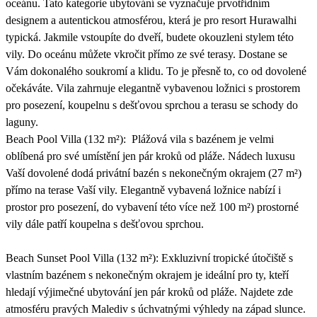
oceánu. Tato kategorie ubytování se vyznačuje prvotřídním
designem a autentickou atmosférou, která je pro resort Hurawalhi
typická. Jakmile vstoupíte do dveří, budete okouzleni stylem této
vily. Do oceánu můžete vkročit přímo ze své terasy. Dostane se
Vám dokonalého soukromí a klidu. To je přesně to, co od dovolené
očekáváte. Vila zahrnuje elegantně vybavenou ložnici s prostorem
pro posezení, koupelnu s dešťovou sprchou a terasu se schody do
laguny.
Beach Pool Villa (132 m²): Plážová vila s bazénem je velmi
oblíbená pro své umístění jen pár kroků od pláže. Nádech luxusu
Vaší dovolené dodá privátní bazén s nekonečným okrajem (27 m²)
přímo na terase Vaší vily. Elegantně vybavená ložnice nabízí i
prostor pro posezení, do vybavení této více než 100 m²) prostorné
vily dále patří koupelna s dešťovou sprchou.
Beach Sunset Pool Villa (132 m²): Exkluzivní tropické útočiště s
vlastním bazénem s nekonečným okrajem je ideální pro ty, kteří
hledají výjimečné ubytování jen pár kroků od pláže. Najdete zde
atmosféru pravých Malediv s úchvatnými výhledy na západ slunce.