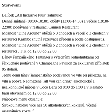
Stravování
Balíček „All Inclusive Plus“ zahrnuje:
Denně snídaně (08:00-10:30), obědy (13:00-14:30) a večeře (19:30-
22:00) podávané v restauraci Canneli Restaurant.
Možnost “Dine Around” obědů o 3 chodech a večeří o 3 chodech v
restauraci Kashibo (nutná rezervace předem a podle dostupnosti).
Možnost “Dine Around” obědů o 2 chodech a večeří o 2 chodech v
restauraci J.F.K od 12:00 do 22:00.
Láhev šampaňského Taittinger s výtečnými jednohubkami od
šéfkuchaře podávané v Champagne Pavilion za exkluzivní příplatek
95 dolarů.
Jednu demi láhev šampaňského podávanou ve vile při příjezdu, na
vilu a pobyt. Neomezené „all you can drink“ alkoholické a
nealkoholické nápoje v Coco Baru od 8:00 do 1:00 a v Kashibo
baru otevřeném od 12:00 do 22:00.
Nápojové menu obsahuje:
Širokou nabídku více než 50 alkoholických koktejlů, včetně
originálních koktejlů.