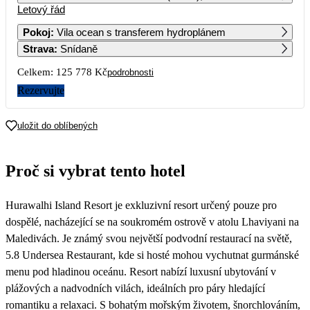
Letový řád
1
2
3
4
62 889
66 299
64 999
67 109
Pokoj
:
Vila ocean s transferem hydroplánem
Strava
:
Snídaně
5
6
7
8
9
10
11
79 589
73 669
73 689
70 889
80 089
77 039
80 089
Celkem:
125 778 Kč
podrobnosti
12
13
14
15
16
17
18
Rezervujte
75 479
90 319
76 789
70 869
85 539
77 069
84 049
19
20
21
22
23
24
25
uložit do oblíbených
75 459
26
27
28
29
30
31
Proč si vybrat tento hotel
77 689
72 639
65 609
72 559
70 479
Hurawalhi Island Resort je exkluzivní resort určený pouze pro
dospělé, nacházející se na soukromém ostrově v atolu Lhaviyani na
Maledivách. Je známý svou největší podvodní restaurací na světě,
5.8 Undersea Restaurant, kde si hosté mohou vychutnat gurmánské
menu pod hladinou oceánu. Resort nabízí luxusní ubytování v
plážových a nadvodních vilách, ideálních pro páry hledající
romantiku a relaxaci. S bohatým mořským životem, šnorchlováním,