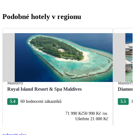
Podobné hotely v regionu
Maledivy
Maledivy
Royal Island Resort & Spa Maldives
Diamond
5.4
60 hodnocení zákazníků
5.5
11
71 990 Kč
50 990 Kč
/os.
Ušetřete
21 000 Kč