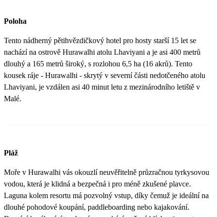
Poloha
Tento nádherný pětihvězdičkový hotel pro hosty starší 15 let se
nachází na ostrově Hurawalhi atolu Lhaviyani a je asi 400 metrů
dlouhý a 165 metrů široký, s rozlohou 6,5 ha (16 akrů). Tento
kousek ráje - Hurawalhi - skrytý v severní části nedotčeného atolu
Lhaviyani, je vzdálen asi 40 minut letu z mezinárodního letiště v
Malé.
Pláž
Moře v Hurawalhi vás okouzlí neuvěřitelně průzračnou tyrkysovou
vodou, která je klidná a bezpečná i pro méně zkušené plavce.
Laguna kolem resortu má pozvolný vstup, díky čemuž je ideální na
dlouhé pohodové koupání, paddleboarding nebo kajakování.