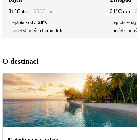
31
°C
25
°C
31
°C
2
den
noc
den
teplota vody
28°C
teplota vody
počet slunných hodin
6 h
počet slunnýc
O destinaci
Maledivy ve zkratce: