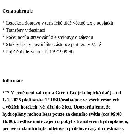
Cena zahrnuje
* Leteckou dopravu v turistické třídě včetně tax a poplatků
* Transfery v destinaci
* Počet nocí a stravování dle smlouvy o zájezdu
* Služby česky hovořícího zástupce partnera v Malé
* Pojištění dle zákona č. 159/1999 Sb.
Informace
*** V ceně není zahrnuta Green Tax (ekologická daň) – od
1. 1. 2025 platí sazba 12 USD/osoba/noc ve všech resortech
a větších hotelech (vč. dětí do 2 let). Upozorňujeme, že
hydroplány mohou létat pouze za denního světla (cca 09:00 -
16:00). Jestliže máte zájem o pobyt s transferem hydroplánem,
pečlivě si zkontrolujte odletové a příletové časy do destinace,