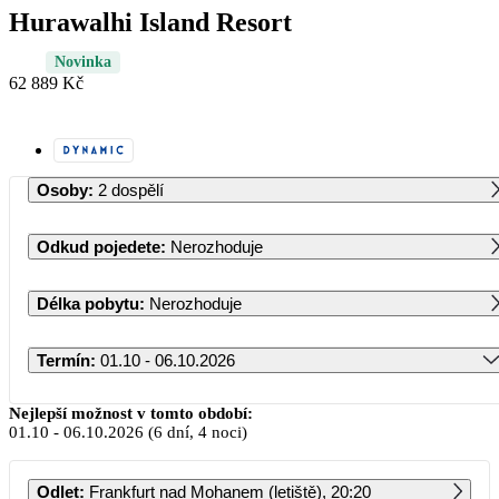
Hurawalhi Island Resort
Novinka
62 889 Kč
Osoby
:
2 dospělí
Odkud pojedete
:
Nerozhoduje
Délka pobytu
:
Nerozhoduje
Termín
:
01.10 - 06.10.2026
Říjen 2026
Nejlepší možnost v tomto období:
01.10
-
06.10.2026
(6 dní, 4 noci)
PO
ÚT
ST
ČT
PÁ
SO
NE
Odlet
:
Frankfurt nad Mohanem (letiště), 20:20