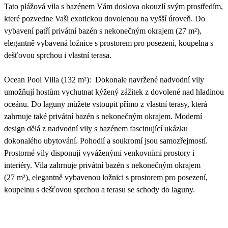
Tato plážová vila s bazénem Vám doslova okouzlí svým prostředím,
které pozvedne Vaši exotickou dovolenou na vyšší úroveň. Do
vybavení patří privátní bazén s nekonečným okrajem (27 m²),
elegantně vybavená ložnice s prostorem pro posezení, koupelna s
dešťovou sprchou i vlastní terasa.
Ocean Pool Villa (132 m²): Dokonale navržené nadvodní vily
umožňují hostům vychutnat kýžený zážitek z dovolené nad hladinou
oceánu. Do laguny můžete vstoupit přímo z vlastní terasy, která
zahrnuje také privátní bazén s nekonečným okrajem. Moderní
design dělá z nadvodní vily s bazénem fascinující ukázku
dokonalého ubytování. Pohodlí a soukromí jsou samozřejmostí.
Prostorné vily disponují vyváženými venkovními prostory i
interiéry. Vila zahrnuje privátní bazén s nekonečným okrajem
(27 m²), elegantně vybavenou ložnici s prostorem pro posezení,
koupelnu s dešťovou sprchou a terasu se schody do laguny.