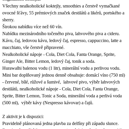
Všechny nealkoholické koktejly, smoothies a čerstvě vymačkané
ovocné šťávy, 55 prémiových značek destilátů a likérů, portského a
sherry.
Širokou nabídku více než 60 vín.
Nabídku mezinárodního točeného piva, lahvového piva a cideru.
Kávu, čaj, ledovou kávu, ledový čaj, espresso, cappuccino, latte a
macchiato, vše čerstvě připravené.
Nealkoholické nápoje - Cola, Diet Cola, Fanta Orange, Sprite,
Ginger Ale, Bitter Lemon, ledový čaj, tonik a soda.
Hurawalhi balenou vodu (1 litr), minerální vodu a perlivou vodu.
Mini bar doplňovaný jednou denně obsahuje: domácí víno (750 ml)
- červené, bílé, růžové a šumivé, lahvové pivo, výběr lahvových
destilátů, nealkoholické nápoje - Cola, Diet Cola, Fanta Orange,
Sprite, Bitter Lemon, Tonic a Soda, minerální voda a perlivá voda
(500 ml), výběr kávy (Nespresso kávovar) a čajů.
Z aktivit je k dispozici:
Pravidelně plánovaná jedna plavba za delfíny při západu slunce.