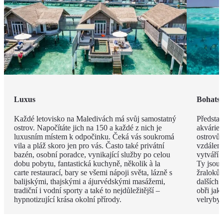
Luxus
Bohatst
Každé letovisko na Maledivách má svůj samostatný
Představ
ostrov. Napočítáte jich na 150 a každé z nich je
akvárie
luxusním místem k odpočinku. Čeká vás soukromá
ostrovů 
vila a pláž skoro jen pro vás. Často také privátní
vzdáleno
bazén, osobní poradce, vynikající služby po celou
vytváří 
dobu pobytu, fantastická kuchyně, několik à la
Ty jsou
carte restaurací, bary se všemi nápoji světa, lázně s
žraloků
balijskými, thajskými a ájurvédskými masážemi,
dalších 
tradiční i vodní sporty a také to nejdůležitější –
obři jak
hypnotizující krása okolní přírody.
velryby.