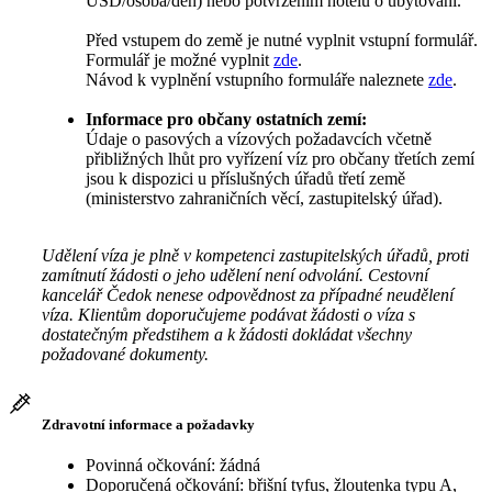
USD/osoba/den) nebo potvrzením hotelu o ubytování.
Před vstupem do země je nutné vyplnit vstupní formulář.
Formulář je možné vyplnit
zde
.
Návod k vyplnění vstupního formuláře naleznete
zde
.
Informace pro občany ostatních zemí:
Údaje o pasových a vízových požadavcích včetně
přibližných lhůt pro vyřízení víz pro občany třetích zemí
jsou k dispozici u příslušných úřadů třetí země
(ministerstvo zahraničních věcí, zastupitelský úřad).
Udělení víza je plně v kompetenci zastupitelských úřadů, proti
zamítnutí žádosti o jeho udělení není odvolání. Cestovní
kancelář Čedok nenese odpovědnost za případné neudělení
víza. Klientům doporučujeme podávat žádosti o víza s
dostatečným předstihem a k žádosti dokládat všechny
požadované dokumenty.
Zdravotní informace a požadavky
Povinná očkování: žádná
Doporučená očkování: břišní tyfus, žloutenka typu A,