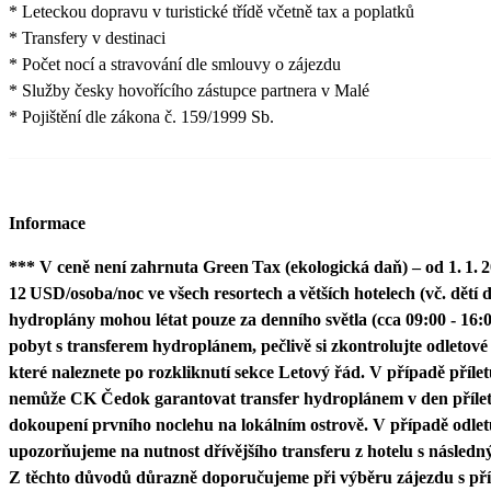
* Leteckou dopravu v turistické třídě včetně tax a poplatků
* Transfery v destinaci
* Počet nocí a stravování dle smlouvy o zájezdu
* Služby česky hovořícího zástupce partnera v Malé
* Pojištění dle zákona č. 159/1999 Sb.
Informace
*** V ceně není zahrnuta Green Tax (ekologická daň) – od 1. 1. 2
12 USD/osoba/noc ve všech resortech a větších hotelech (vč. dětí 
hydroplány mohou létat pouze za denního světla (cca 09:00 - 16:0
pobyt s transferem hydroplánem, pečlivě si zkontrolujte odletové 
které naleznete po rozkliknutí sekce Letový řád. V případě příle
nemůže CK Čedok garantovat transfer hydroplánem v den přílet
dokoupení prvního noclehu na lokálním ostrově. V případě odlet
upozorňujeme na nutnost dřívějšího transferu z hotelu s následným
Z těchto důvodů důrazně doporučujeme při výběru zájezdu s pří