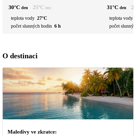
30
°C
25
°C
31
°C
2
den
noc
den
teplota vody
27°C
teplota vody
počet slunných hodin
6 h
počet slunnýc
O destinaci
Maledivy ve zkratce: