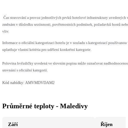
Čas stravování a provoz jednotlivých prvků hotelové infrastruktury uvedenýc
změnám v důsledku sezónnosti, povětrnostních podmínek, požadavků hostů nebo 
vliv.
Informace o oficiální kategorizaci hotelu je v souladu s kategorizací používanou
uplatňuje vlastní kritéria pro udělení konkrétní kategorie.
Polovina hvězdičky uvedená ve slovním popisu může označovat nadhodnoceno
srovnání s oficiální kategorií.
Kód nabídky:
AMVMDVDAM2
Průměrné teploty - Maledivy
Září
Říjen