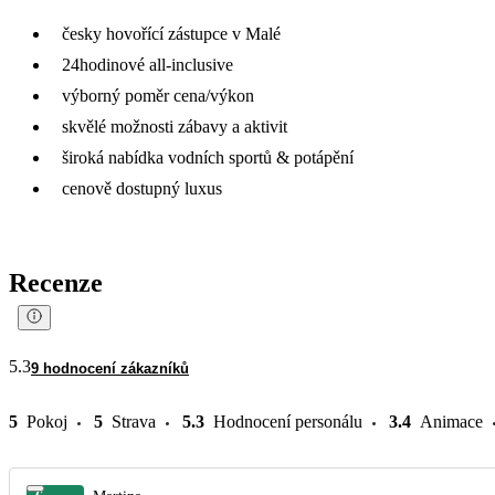
česky hovořící zástupce v Malé
24hodinové all-inclusive
výborný poměr cena/výkon
skvělé možnosti zábavy a aktivit
široká nabídka vodních sportů & potápění
cenově dostupný luxus
Recenze
5.3
9 hodnocení zákazníků
5
Pokoj
5
Strava
5.3
Hodnocení personálu
3.4
Animace