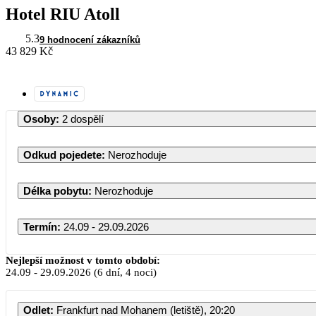
Hotel RIU Atoll
5.3
9 hodnocení zákazníků
43 829 Kč
Osoby
:
2 dospělí
Odkud pojedete
:
Nerozhoduje
Délka pobytu
:
Nerozhoduje
Termín
:
24.09 - 29.09.2026
Září 2026
Nejlepší možnost v tomto období:
24.09
-
29.09.2026
(6 dní, 4 noci)
PO
ÚT
ST
ČT
PÁ
Odlet
:
Frankfurt nad Mohanem (letiště), 20:20