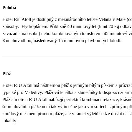
Poloha
Hotel Riu Atoll je dostupný z mezinárodního letiště Velana v Malé (c
způsoby: Hydroplánem: Přibližně 40 minutový let (limit 20 kg odbav
zavazadla na osobu) nebo kombinovaným transferem: 45 minutový vnitr
Kudahuvadhoo, následovaný 15 minutovou plavbou rychlolodí.
Pláž
Hotel RIU Atoll má nádhernou pláž s jemným bílým pískem a průzra
typické pro Maledivy. Plážová lehátka a slunečníky k dispozici zdarm
Pláž a moře u RIU Atoll nabízejí perfektní kombinaci relaxace, krásnéh
šnorchlování u pláže není tak výjimečné jako v resortech s přímým p
korálový útes není přímo u pláže, ale v rámci výletů se lze dostat na 
lokality.