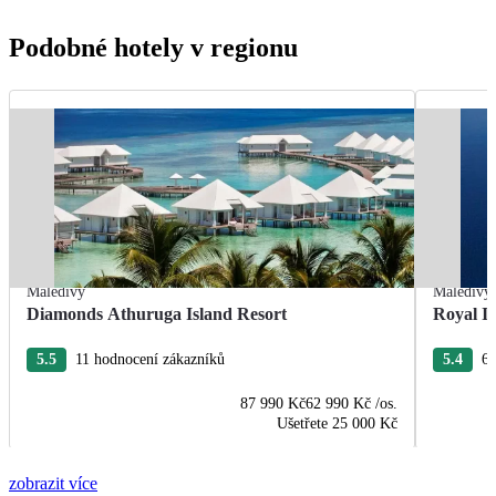
Podobné hotely v regionu
Maledivy
Maledivy
Diamonds Athuruga Island Resort
Royal I
5.5
11 hodnocení zákazníků
5.4
60
87 990 Kč
62 990 Kč
/os.
Ušetřete
25 000 Kč
zobrazit více