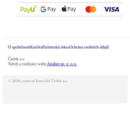
O společnosti
Kariéra
Partnerská sekce
Ochrana osobních údajů
Čedok a.s
Návrh a realizace webu
Axabee sp. z. o.o.
© 2026, cestovní kancelář Čedok a.s.