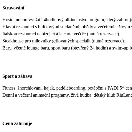
Stravování
Hosté mohou využít 24hodinový all-inclusive program, který zahrnuj
Hlavní restauraci s bufetovými snídaněmi, obědy a večeřemi s živým 
Italskou restauraci nabízející à la carte večeře (nutná rezervace).
Steakhouse pro milovníky grilovaných specialit (nutná rezervace).
Bary, včetně lounge baru, sport baru (otevřený 24 hodin) a swim-up 
Sport a zábava
Fitness, šnorchlování, kajak, paddleboarding, potápění s PADI 5* ce
Denní a večerní animační programy, živá hudba, dětský klub RiuLand 
Cena zahrnuje