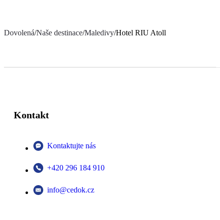
Dovolená
/
Naše destinace
/
Maledivy
/
Hotel RIU Atoll
Kontakt
Kontaktujte nás
+420 296 184 910
info@cedok.cz