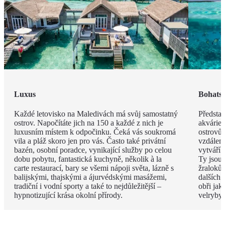
Luxus
Bohatst
Každé letovisko na Maledivách má svůj samostatný
Představ
ostrov. Napočítáte jich na 150 a každé z nich je
akvárie
luxusním místem k odpočinku. Čeká vás soukromá
ostrovů 
vila a pláž skoro jen pro vás. Často také privátní
vzdáleno
bazén, osobní poradce, vynikající služby po celou
vytváří 
dobu pobytu, fantastická kuchyně, několik à la
Ty jsou
carte restaurací, bary se všemi nápoji světa, lázně s
žraloků
balijskými, thajskými a ájurvédskými masážemi,
dalších 
tradiční i vodní sporty a také to nejdůležitější –
obři jak
hypnotizující krása okolní přírody.
velryby.