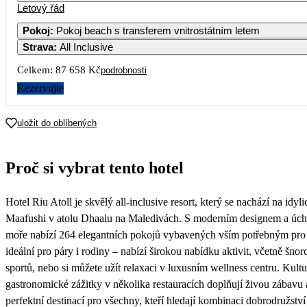
Letový řád
1
2
3
4
64 209
44 039
45 669
73
Pokoj
:
Pokoj beach s transferem vnitrostátním letem
Strava
:
All Inclusive
7
8
9
10
11
52 219
66 069
44 019
42 949
66
Celkem:
87 658 Kč
podrobnosti
14
15
16
17
18
Rezervujte
60 429
89 689
50 719
55 789
63
21
22
23
24
25
uložit do oblíbených
53 749
58 019
44 039
43 829
44 039
47
28
29
30
Proč si vybrat tento hotel
49 459
56 619
44 309
Hotel Riu Atoll je skvělý all-inclusive resort, který se nachází na i
Maafushi v atolu Dhaalu na Maledivách. S moderním designem a úc
moře nabízí 264 elegantních pokojů vybavených vším potřebným pro 
ideální pro páry i rodiny – nabízí širokou nabídku aktivit, včetně šno
sportů, nebo si můžete užít relaxaci v luxusním wellness centru. Kultu
gastronomické zážitky v několika restauracích doplňují živou zábavu a
perfektní destinací pro všechny, kteří hledají kombinaci dobrodružství 