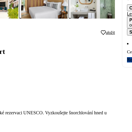
O
Le
P
o
S
uložit
rt
Ce
Re
érické rezervaci UNESCO. Vyzkoušejte šnorchlování hned u