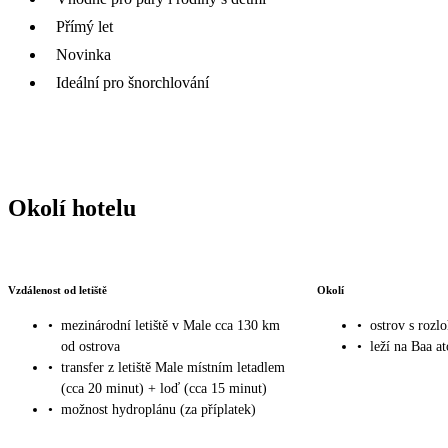
Přímý let
Novinka
Ideální pro šnorchlování
Okolí hotelu
Vzdálenost od letiště
Okolí
•
mezinárodní letiště v Male cca 130 km
•
ostrov s roz
od ostrova
•
leží na Baa at
•
transfer z letiště Male místním letadlem
(cca 20 minut) + loď (cca 15 minut)
•
možnost hydroplánu (za příplatek)