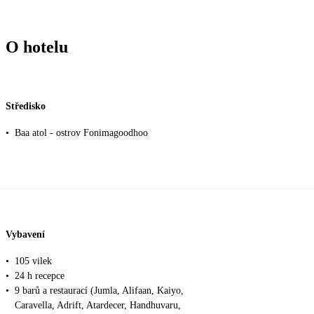
O hotelu
Středisko
•
Baa atol - ostrov Fonimagoodhoo
Vybavení
•
105 vilek
•
24 h recepce
•
9 barů a restaurací (Jumla, Alifaan, Kaiyo,
Caravella, Adrift, Atardecer, Handhuvaru,