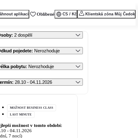
áhnout aplikaci
Oblíbené
CS / Kč
Klientská zóna Můj Čedok
Osoby
:
2 dospělí
dkud pojedete
:
Nerozhoduje
élka pobytu
:
Nerozhoduje
ermín
:
28.10 - 04.11.2026
MOŽNOST BUSINESS CLASS
LAST MINUTE
jlepší možnost v tomto období:
.10
-
04.11.2026
 dní, 7 nocí)