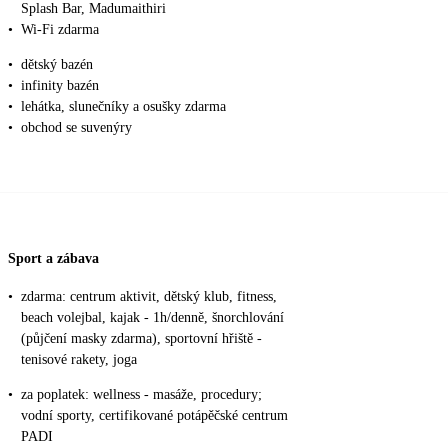
Splash Bar, Madumaithiri
•
Wi-Fi zdarma
•
dětský bazén
•
infinity bazén
•
lehátka, slunečníky a osušky zdarma
•
obchod se suvenýry
Sport a zábava
•
zdarma: centrum aktivit, dětský klub, fitness,
beach volejbal, kajak - 1h/denně, šnorchlování
(půjčení masky zdarma), sportovní hřiště -
tenisové rakety, joga
•
za poplatek: wellness - masáže, procedury;
vodní sporty, certifikované potápěčské centrum
PADI