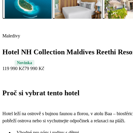
Maledivy
Hotel NH Collection Maldives Reethi Reso
Novinka
119 990 Kč
79 990 Kč
Proč si vybrat tento hotel
Hotel leží na ostrově s bujnou faunou a florou, v atolu Baa – biosf
pobřeží ostrova nebo si vychutnejte odpočinek a relaxaci na pláži.
Vhodné pro páry i rodiny s dětmi