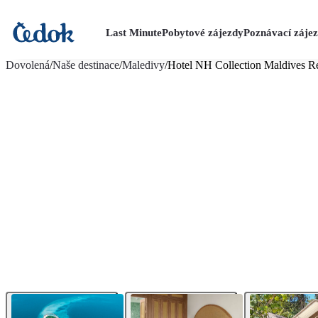
Last Minute
Pobytové zájezdy
Poznávací záje
více fotografií (22)
Dovolená
/
Naše destinace
/
Maledivy
/
Hotel NH Collection Maldives Re