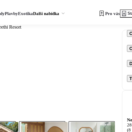
zdy
Plavby
Exotika
Další nabídka
Pro vás
St
ethi Resort
O
D
T
Ne
28
(8