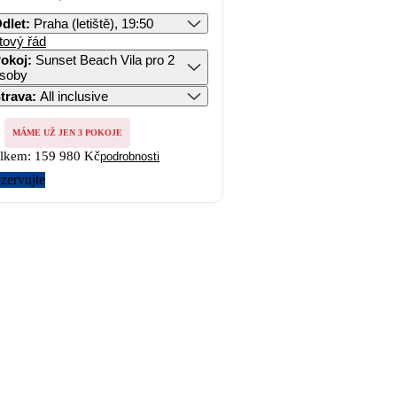
dlet
:
Praha (letiště), 19:50
tový řád
okoj
:
Sunset Beach Vila pro 2
soby
trava
:
All inclusive
MÁME UŽ JEN 3 POKOJE
lkem:
159 980 Kč
podrobnosti
zervujte