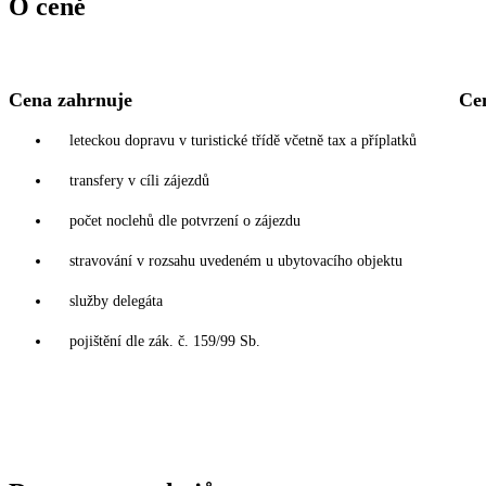
O ceně
Cena zahrnuje
Ce
leteckou dopravu v turistické třídě včetně tax a příplatků
transfery v cíli zájezdů
počet noclehů dle potvrzení o zájezdu
stravování v rozsahu uvedeném u ubytovacího objektu
služby delegáta
pojištění dle zák. č. 159/99 Sb.