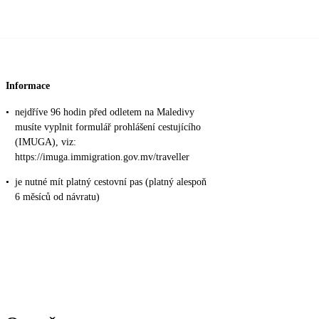
Informace
•
nejdříve 96 hodin před odletem na Maledivy
musíte vyplnit formulář prohlášení cestujícího
(IMUGA), viz:
https://imuga.immigration.gov.mv/traveller
•
je nutné mít platný cestovní pas (platný alespoň
6 měsíců od návratu)