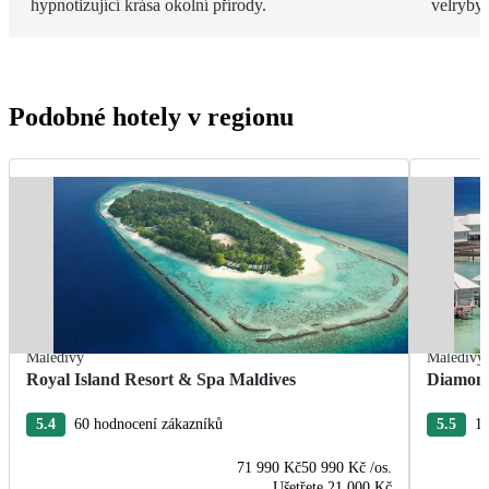
hypnotizující krása okolní přírody.
velryby.
Podobné hotely v regionu
Maledivy
Maledivy
Royal Island Resort & Spa Maldives
Diamond
5.4
60 hodnocení zákazníků
5.5
11
71 990 Kč
50 990 Kč
/os.
Ušetřete
21 000 Kč