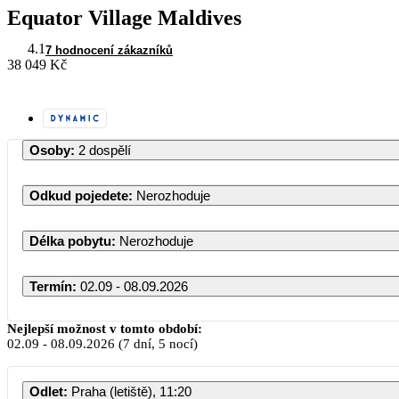
Equator Village Maldives
4.1
7 hodnocení zákazníků
38 049 Kč
Osoby
:
2 dospělí
Odkud pojedete
:
Nerozhoduje
Délka pobytu
:
Nerozhoduje
Termín
:
02.09 - 08.09.2026
Září 2026
Nejlepší možnost v tomto období:
02.09
-
08.09.2026
(7 dní, 5 nocí)
PO
ÚT
ST
ČT
PÁ
Odlet
:
Praha (letiště), 11:20