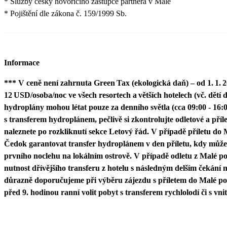
* Služby česky hovořícího zástupce partnera v Malé
* Pojištění dle zákona č. 159/1999 Sb.
Informace
*** V ceně není zahrnuta Green Tax (ekologická daň) – od 1. 1. 2
12 USD/osoba/noc ve všech resortech a větších hotelech (vč. dětí 
hydroplány mohou létat pouze za denního světla (cca 09:00 - 16:0
s transferem hydroplánem, pečlivě si zkontrolujte odletové a příle
naleznete po rozkliknutí sekce Letový řád. V případě příletu d
Čedok garantovat transfer hydroplánem v den příletu, kdy může
prvního noclehu na lokálním ostrově. V případě odletu z Malé 
nutnost dřívějšího transferu z hotelu s následným delším čekání n
důrazně doporučujeme při výběru zájezdu s příletem do Malé po 
před 9. hodinou ranní volit pobyt s transferem rychlolodí či s vni