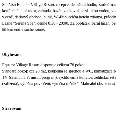
Součástí Equator Village Resort: recepce: denně 24 hodin, směnárna: n
konferenční místnost, zahrada, bazén venkovní, se sladkou vodou, v l
v ceně, dárkový obchod, butik, Wi-Fi: v celém hotelu zdarma, prádeln
Lázně "Serena Spa": denně 8:30 - 20:00. Za poplatek: parní lázeň, pé
lití kamenů v suché sauně.
Ubytování
Equator Village Resort disponuje celkem 78 pokoji.
Standard pokoj: cca 20 m2, koupelna se sprchou a WC, klimatizace zda
TV (satelitní TV, místní program), rychlovarná konvice, žehlička, set 
(zařízená), výměna povlečení, výměna ručníků. Maimální obsazenost 3
Stravování