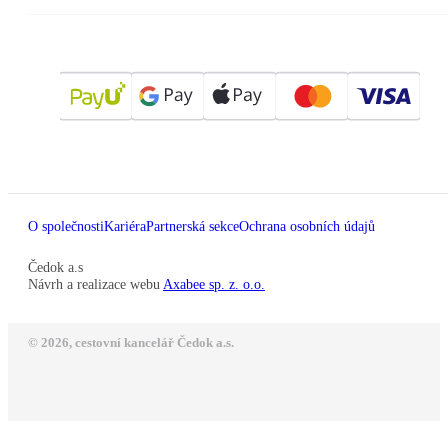
O společnosti
Kariéra
Partnerská sekce
Ochrana osobních údajů
Čedok a.s
Návrh a realizace webu
Axabee sp. z. o.o.
© 2026, cestovní kancelář Čedok a.s.