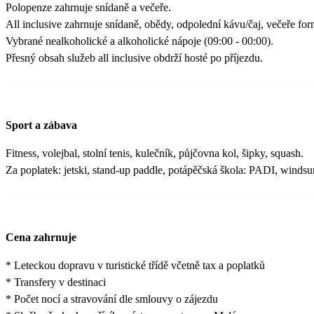
Polopenze zahrnuje snídaně a večeře.
All inclusive zahrnuje snídaně, obědy, odpolední kávu/čaj, večeře for
Vybrané nealkoholické a alkoholické nápoje (09:00 - 00:00).
Přesný obsah služeb all inclusive obdrží hosté po příjezdu.
Sport a zábava
Fitness, volejbal, stolní tenis, kulečník, půjčovna kol, šipky, squash.
Za poplatek: jetski, stand-up paddle, potápěčská škola: PADI, windsu
Cena zahrnuje
* Leteckou dopravu v turistické třídě včetně tax a poplatků
* Transfery v destinaci
* Počet nocí a stravování dle smlouvy o zájezdu