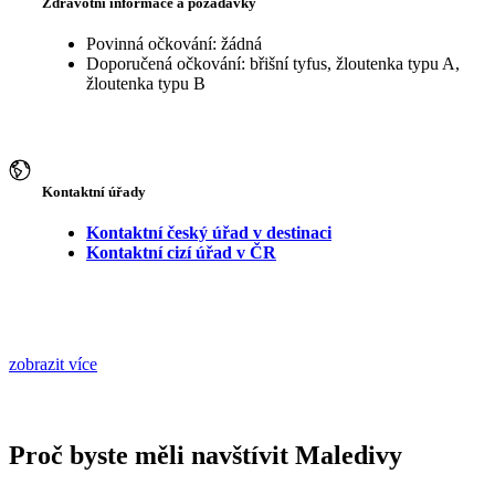
Zdravotní informace a požadavky
Povinná očkování: žádná
Doporučená očkování: břišní tyfus, žloutenka typu A,
žloutenka typu B
Kontaktní úřady
Kontaktní český úřad v destinaci
Kontaktní cizí úřad v ČR
zobrazit více
Proč byste měli navštívit Maledivy