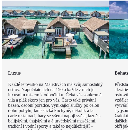
Luxus
Bohatst
Každé letovisko na Maledivách má svůj samostatný
Představ
ostrov. Napočítáte jich na 150 a každé z nich je
akvárie
luxusním místem k odpočinku. Čeká vás soukromá
ostrovů 
vila a pláž skoro jen pro vás. Často také privátní
vzdáleno
bazén, osobní poradce, vynikající služby po celou
vytváří 
dobu pobytu, fantastická kuchyně, několik à la
Ty jsou
carte restaurací, bary se všemi nápoji světa, lázně s
žraloků
balijskými, thajskými a ájurvédskými masážemi,
dalších 
tradiční i vodní sporty a také to nejdůležitější –
obři jak