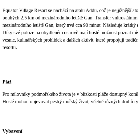
Equator Village Resort se nachází na atolu Addu, což je nejjižnější at
pouhých 2,5 km od mezinárodního letiště Gan. Transfer vnitrostátním 
mezinárodního letiště Gan, který trvá cca 90 minut. Následuje krátký (
Díky své poloze na obydleném ostrově mají hosté možnost poznat míst
vesnic, kulinářských prohlídek a dalších aktivit, které propojují tradi
resortu.
Pláž
Pro milovníky podmořského života je v blízkosti pláže dostupný korál
Hosté mohou objevovat pestrý mořský život, včetně různých druhů ryb
Vybavení