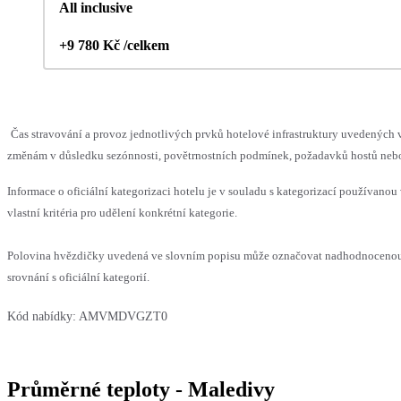
All inclusive
+9 780 Kč /celkem
Čas stravování a provoz jednotlivých prvků hotelové infrastruktury uvedenýc
změnám v důsledku sezónnosti, povětrnostních podmínek, požadavků hostů nebo v
Informace o oficiální kategorizaci hotelu je v souladu s kategorizací používanou
vlastní kritéria pro udělení konkrétní kategorie.
Polovina hvězdičky uvedená ve slovním popisu může označovat nadhodnoceno
srovnání s oficiální kategorií.
Kód nabídky:
AMVMDVGZT0
Průměrné teploty - Maledivy