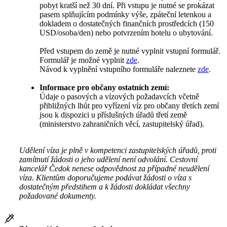
pobyt kratší než 30 dní. Při vstupu je nutné se prokázat
pasem splňujícím podmínky výše, zpáteční letenkou a
dokladem o dostatečných finančních prostředcích (150
USD/osoba/den) nebo potvrzením hotelu o ubytování.
Před vstupem do země je nutné vyplnit vstupní formulář.
Formulář je možné vyplnit
zde
.
Návod k vyplnění vstupního formuláře naleznete
zde
.
Informace pro občany ostatních zemí:
Údaje o pasových a vízových požadavcích včetně
přibližných lhůt pro vyřízení víz pro občany třetích zemí
jsou k dispozici u příslušných úřadů třetí země
(ministerstvo zahraničních věcí, zastupitelský úřad).
Udělení víza je plně v kompetenci zastupitelských úřadů, proti
zamítnutí žádosti o jeho udělení není odvolání. Cestovní
kancelář Čedok nenese odpovědnost za případné neudělení
víza. Klientům doporučujeme podávat žádosti o víza s
dostatečným předstihem a k žádosti dokládat všechny
požadované dokumenty.