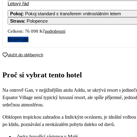
Letový řád
1
2
3
4
58 229
38 049
39 119
Pokoj
:
Pokoj standard s transferem vnitrostátním letem
Strava
:
Polopenze
7
8
9
10
11
41 059
66 329
39 119
38 049
Celkem:
76 098 Kč
podrobnosti
14
15
16
17
18
Rezervujte
49 869
61 409
39 559
41 219
21
22
23
24
25
uložit do oblíbených
43 109
52 049
40 099
44 729
38 049
28
29
30
Proč si vybrat tento hotel
41 059
50 649
38 049
Na ostrově Gan, v nejjižnějším atolu Addu, se ukrývá resort s jedine
Equator Village není typický luxusní resort, ale spíše příjemné, jednod
srdečnou atmosférou.
Obklopen tropickou zahradou a Indickým oceánem, je ideální volbou pr
po klidu, poznávání a neokázalém pobytu daleko od davů.
česky hovořící zástupce v Malé