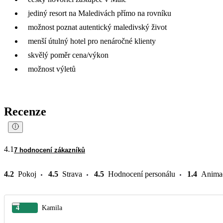
jediný resort na Maledivách přímo na rovníku
možnost poznat autentický maledivský život
menší útulný hotel pro nenáročné klienty
skvělý poměr cena/výkon
možnost výletů
Recenze
4.1
7 hodnocení zákazníků
4.2
Pokoj
4.5
Strava
4.5
Hodnocení personálu
1.4
Anima
4
Kamila