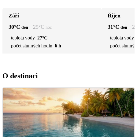
Září
Říjen
30
°C
25
°C
31
°C
2
den
noc
den
teplota vody
27°C
teplota vody
počet slunných hodin
6 h
počet slunnýc
O destinaci