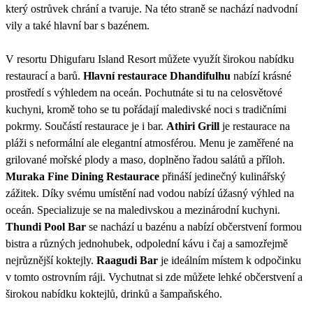
který ostrůvek chrání a tvaruje. Na této straně se nachází nadvodní
vily a také hlavní bar s bazénem.
V resortu Dhigufaru Island Resort můžete využít širokou nabídku
restaurací a barů.
Hlavní restaurace Dhandifulhu
nabízí krásné
prostředí s výhledem na oceán. Pochutnáte si tu na celosvětové
kuchyni, kromě toho se tu pořádají maledivské noci s tradičními
pokrmy. Součástí restaurace je i bar.
Athiri Grill
je restaurace na
pláži s neformální ale elegantní atmosférou. Menu je zaměřené na
grilované mořské plody a maso, doplněno řadou salátů a příloh.
Muraka Fine Dining Restaurace
přináší jedinečný kulinářský
zážitek. Díky svému umístění nad vodou nabízí úžasný výhled na
oceán. Specializuje se na maledivskou a mezinárodní kuchyni.
Thundi Pool Bar
se nachází u bazénu a nabízí občerstvení formou
bistra a různých jednohubek, odpolední kávu i čaj a samozřejmě
nejrůznější koktejly.
Raagudi Bar
je ideálním místem k odpočinku
v tomto ostrovním ráji. Vychutnat si zde můžete lehké občerstvení a
širokou nabídku koktejlů, drinků a šampaňského.