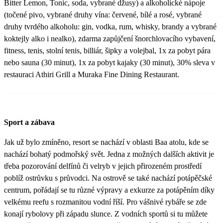
Bitter Lemon, Tonic, soda, vybrané džusy) a alkoholické nápoje
(točené pivo, vybrané druhy vína: červené, bílé a rosé, vybrané
druhy tvrdého alkoholu: gin, vodka, rum, whisky, brandy a vybrané
koktejly alko i nealko), zdarma zapůjčení šnorchlovacího vybavení,
fitness, tenis, stolní tenis, billiár, šipky a volejbal, 1x za pobyt pára
nebo sauna (30 minut), 1x za pobyt kajaky (30 minut), 30% sleva v
restauraci Athiri Grill a Muraka Fine Dining Restaurant.
Sport a zábava
Jak už bylo zmíněno, resort se nachází v oblasti Baa atolu, kde se
nachází bohatý podmořský svět. Jedna z možných dalších aktivit je
třeba pozorování delfínů či velryb v jejich přirozeném prostředí
poblíž ostrůvku s průvodci. Na ostrově se také nachází potápěčské
centrum, pořádají se tu různé výpravy a exkurze za potápěním díky
velkému reefu s rozmanitou vodní říší. Pro vášnivé rybáře se zde
konají rybolovy při západu slunce. Z vodních sportů si tu můžete