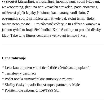
vyzkoušet kitesurfing, windsurfing, šnorchlování, vodní lyžování,
wakeboarding, jízdu na nafukovacích atrakcích, paddleboarding,
můžete si půjčit kajaky či kánoe, katamarány, vodí skútr. Z
pozemních sportů si můžete zahrát volejbal, stolní tenis, šipky,
biliard nebo foosball. Pro zábavné večery je tu zařízeno karaoke a
jednou týdně tu hraje živá hudba. Kromě toho je tu pro děti dětský
klub. Také tu je fitness centrum a venkovní tenisový kurt.
Cena zahrnuje
* Leteckou dopravu v turistické třídě včetně tax a poplatků
* Transfery v destinaci
* Počet nocí a stravování dle smlouvy o zájezdu
* Služby česky hovořícího zástupce partnera v Malé
* Pojištění dle zákona č. 159/1999 Sb.