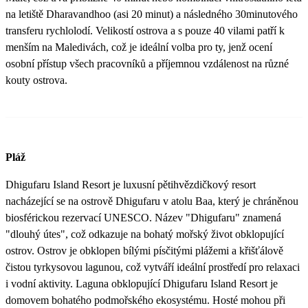
na letiště Dharavandhoo (asi 20 minut) a následného 30minutového
transferu rychlolodí. Velikostí ostrova a s pouze 40 vilami patří k
menším na Maledivách, což je ideální volba pro ty, jenž ocení
osobní přístup všech pracovníků a příjemnou vzdálenost na různé
kouty ostrova.
Pláž
Dhigufaru Island Resort je luxusní pětihvězdičkový resort
nacházející se na ostrově Dhigufaru v atolu Baa, který je chráněnou
biosférickou rezervací UNESCO. Název "Dhigufaru" znamená
"dlouhý útes", což odkazuje na bohatý mořský život obklopující
ostrov. Ostrov je obklopen bílými písčitými plážemi a křišťálově
čistou tyrkysovou lagunou, což vytváří ideální prostředí pro relaxaci
i vodní aktivity. Laguna obklopující Dhigufaru Island Resort je
domovem bohatého podmořského ekosystému. Hosté mohou při