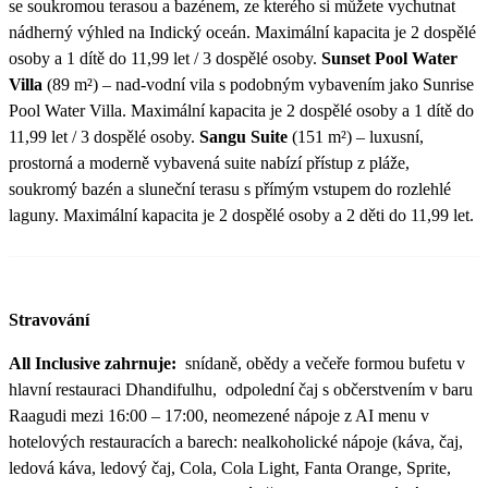
se soukromou terasou a bazénem, ze kterého si můžete vychutnat
nádherný výhled na Indický oceán. Maximální kapacita je 2 dospělé
osoby a 1 dítě do 11,99 let / 3 dospělé osoby.
Sunset Pool Water
Villa
(89 m²) – nad-vodní vila s podobným vybavením jako Sunrise
Pool Water Villa. Maximální kapacita je 2 dospělé osoby a 1 dítě do
11,99 let / 3 dospělé osoby.
Sangu Suite
(151 m²) – luxusní,
prostorná a moderně vybavená suite nabízí přístup z pláže,
soukromý bazén a sluneční terasu s přímým vstupem do rozlehlé
laguny. Maximální kapacita je 2 dospělé osoby a 2 děti do 11,99 let.
Stravování
All Inclusive zahrnuje:
snídaně, obědy a večeře formou bufetu v
hlavní restauraci Dhandifulhu, odpolední čaj s občerstvením v baru
Raagudi mezi 16:00 – 17:00, neomezené nápoje z AI menu v
hotelových restauracích a barech: nealkoholické nápoje (káva, čaj,
ledová káva, ledový čaj, Cola, Cola Light, Fanta Orange, Sprite,