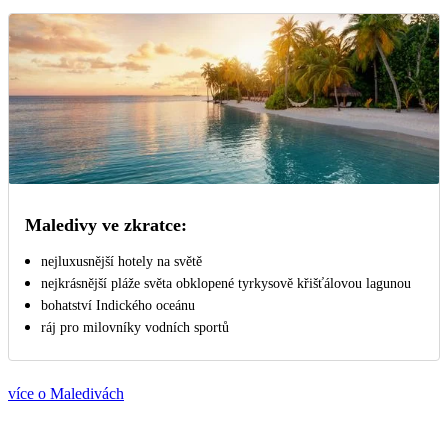
Maledivy ve zkratce:
nejluxusnější hotely na světě
nejkrásnější pláže světa obklopené tyrkysově křišťálovou lagunou
bohatství Indického oceánu
ráj pro milovníky vodních sportů
více o Maledivách