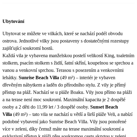
Ubytování
Ubytovat se můžete ve vilkách, které se nachází podél obvodu
ostrova. Jednotlivé vilky jsou postaveny s dostatečnými rozestupy
zajišťující soukromí hostů.
Každá vila je vybavena manželskou postelí velikostí King, toaletním
stolkem, psacím stolkem s židlí, šatní skříní, koupelnou se sprchou a
vanou a venkovní sprchou. Terasou s posezením a venkovními
lehátky.
Sunrise Beach Villa
(49 m²) – interiér je vybaven
dřevěným nábytkem a laděn do přírodního stylu. Z vily je přímý
přístup na pláž. Nachází se u pláže Boaku. Vily jsou přímo na pláži
a na terase není moc soukromí. Maximální kapacita je 2 dospělé
osoby a 2 děti do 11,99 let / 3 dospělé osoby.
Sunset Beach
Villa
(49 m²) – tato vila se nachází u větší a širší pláže Veli, a nabízí
podobné vybavení jako Sunrise Beach Villa. Vily jsou ponořené
více v zeleni, díky čemuž máte na terase maximální soukromí a
exkluzivní přístup k pláži přes soukromou cestu skrytou v zeleni.