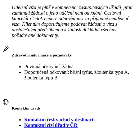
Udělení víza je plně v kompetenci zastupitelských úřadů, proti
zamítnutí žádosti o jeho udělení není odvolání. Cestovní
kancelář Čedok nenese odpovědnost za případné neudělení
víza. Klientům doporučujeme podávat žádosti o víza s
dostatečným předstihem a k žádosti dokládat všechny
požadované dokumenty.
Zdravotní informace a požadavky
Povinná očkování: žádná
Doporučená očkování: břišní tyfus, žloutenka typu A,
žloutenka typu B
Kontaktní úřady
Kontaktní český úřad v destinaci
Kontaktní cizí úřad v ČR