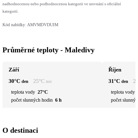
nadhodnocenou nebo podhodnocenou kategorii ve srovnání s oficiální
kategorií.
Kód nabídky:
AMVMDVDUIM
Průměrné teploty - Maledivy
Září
Říjen
30
°C
25
°C
31
°C
2
den
noc
den
teplota vody
27°C
teplota vody
počet slunných hodin
6 h
počet slunnýc
O destinaci