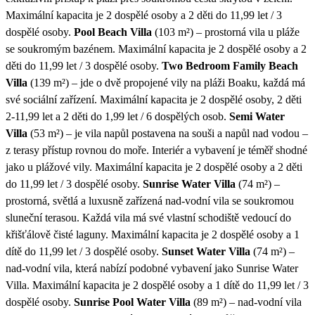
Maximální kapacita je 2 dospělé osoby a 2 děti do 11,99 let / 3
dospělé osoby.
Pool Beach Villa
(103 m²) – prostorná vila u pláže
se soukromým bazénem. Maximální kapacita je 2 dospělé osoby a 2
děti do 11,99 let / 3 dospělé osoby.
Two Bedroom Family Beach
Villa
(139 m²) – jde o dvě propojené vily na pláži Boaku, každá má
své sociální zařízení. Maximální kapacita je 2 dospělé osoby, 2 děti
2-11,99 let a 2 děti do 1,99 let / 6 dospělých osob.
Semi Water
Villa
(53 m²) – je vila napůl postavena na souši a napůl nad vodou –
z terasy přístup rovnou do moře. Interiér a vybavení je téměř shodné
jako u plážové vily. Maximální kapacita je 2 dospělé osoby a 2 děti
do 11,99 let / 3 dospělé osoby.
Sunrise Water Villa
(74 m²) –
prostorná, světlá a luxusně zařízená nad-vodní vila se soukromou
sluneční terasou. Každá vila má své vlastní schodiště vedoucí do
křišťálově čisté laguny. Maximální kapacita je 2 dospělé osoby a 1
dítě do 11,99 let / 3 dospělé osoby.
Sunset Water Villa
(74 m²) –
nad-vodní vila, která nabízí podobné vybavení jako Sunrise Water
Villa. Maximální kapacita je 2 dospělé osoby a 1 dítě do 11,99 let / 3
dospělé osoby.
Sunrise Pool Water Villa
(89 m²) – nad-vodní vila