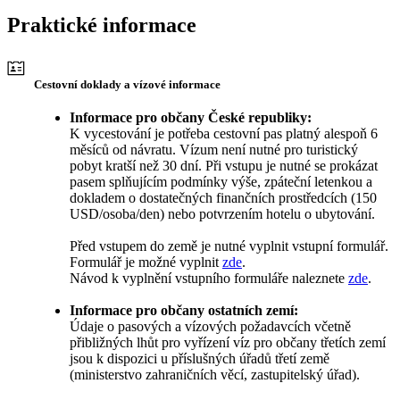
Praktické informace
Cestovní doklady a vízové informace
Informace pro občany České republiky:
K vycestování je potřeba cestovní pas platný alespoň 6
měsíců od návratu. Vízum není nutné pro turistický
pobyt kratší než 30 dní. Při vstupu je nutné se prokázat
pasem splňujícím podmínky výše, zpáteční letenkou a
dokladem o dostatečných finančních prostředcích (150
USD/osoba/den) nebo potvrzením hotelu o ubytování.
Před vstupem do země je nutné vyplnit vstupní formulář.
Formulář je možné vyplnit
zde
.
Návod k vyplnění vstupního formuláře naleznete
zde
.
Informace pro občany ostatních zemí:
Údaje o pasových a vízových požadavcích včetně
přibližných lhůt pro vyřízení víz pro občany třetích zemí
jsou k dispozici u příslušných úřadů třetí země
(ministerstvo zahraničních věcí, zastupitelský úřad).