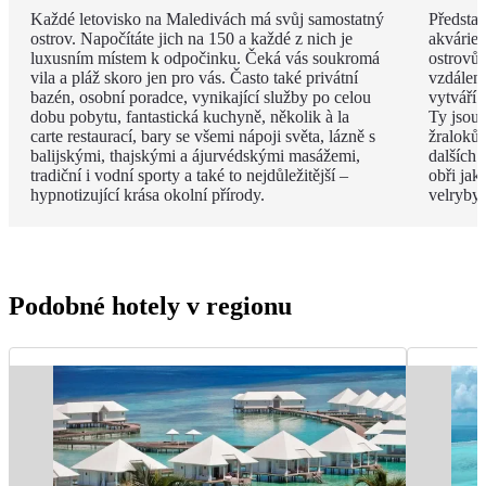
Každé letovisko na Maledivách má svůj samostatný
Představ
ostrov. Napočítáte jich na 150 a každé z nich je
akvárie
luxusním místem k odpočinku. Čeká vás soukromá
ostrovů 
vila a pláž skoro jen pro vás. Často také privátní
vzdáleno
bazén, osobní poradce, vynikající služby po celou
vytváří 
dobu pobytu, fantastická kuchyně, několik à la
Ty jsou
carte restaurací, bary se všemi nápoji světa, lázně s
žraloků
balijskými, thajskými a ájurvédskými masážemi,
dalších 
tradiční i vodní sporty a také to nejdůležitější –
obři jak
hypnotizující krása okolní přírody.
velryby.
Podobné hotely v regionu