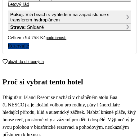
Letový řád
1
2
3
4
5
6
76 049
55 889
57 519
Pokoj
:
Vila beach s výhledem na západ slunce s
transferem hydroplánem
7
8
9
10
11
12
13
Strava
:
Snídaně
48 449
47 379
67 949
51 559
Celkem:
94 758 Kč
podrobnosti
14
15
16
17
18
19
20
72 559
102 379
62 569
63 159
77 409
55 089
Rezervujte
21
22
23
24
25
26
27
61 109
66 459
52 489
55 769
47 379
53 389
48 789
uložit do oblíbených
28
29
30
55 449
61 159
48 869
Proč si vybrat tento hotel
Dhigufaru Island Resort se nachází v chráněném atolu Baa
(UNESCO) a je ideální volbou pro rodiny, páry i šnorchlaře
hledající přírodu, klid a autentický zážitek. Nabízí krásné pláže, živý
house reef, prostorné vily a zázemí pro děti i dospělé. Výjimečný je
svou polohou v biosférické rezervaci a pohodovým, neokázalým
přístupem k luxusu.