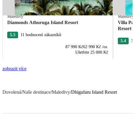
Maledivy
Maledivy
Diamonds Athuruga Island Resort
Villa Pa
Resort 
5.5
11 hodnocení zákazníků
5.4
30
87 990 Kč
62 990 Kč
/os.
Ušetřete
25 000 Kč
zobrazit více
Dovolená
/
Naše destinace
/
Maledivy
/
Dhigufaru Island Resort