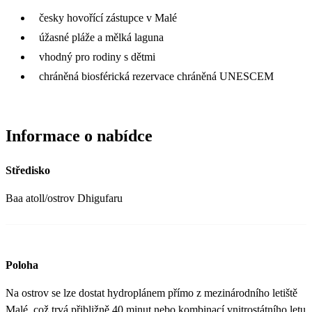
česky hovořící zástupce v Malé
úžasné pláže a mělká laguna
vhodný pro rodiny s dětmi
chráněná biosférická rezervace chráněná UNESCEM
Informace o nabídce
Středisko
Baa atoll/ostrov Dhigufaru
Poloha
Na ostrov se lze dostat hydroplánem přímo z mezinárodního letiště
Malé, což trvá přibližně 40 minut nebo kombinací vnitrostátního letu