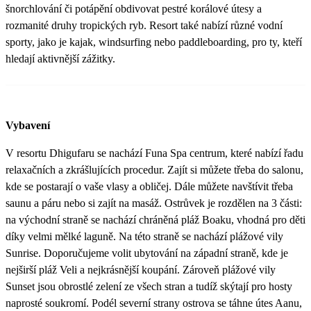
šnorchlování či potápění obdivovat pestré korálové útesy a
rozmanité druhy tropických ryb. Resort také nabízí různé vodní
sporty, jako je kajak, windsurfing nebo paddleboarding, pro ty, kteří
hledají aktivnější zážitky.
Vybavení
V resortu Dhigufaru se nachází Funa Spa centrum, které nabízí řadu
relaxačních a zkrášlujících procedur. Zajít si můžete třeba do salonu,
kde se postarají o vaše vlasy a obličej. Dále můžete navštívit třeba
saunu a páru nebo si zajít na masáž. Ostrůvek je rozdělen na 3 části:
na východní straně se nachází chráněná pláž Boaku, vhodná pro děti
díky velmi mělké laguně. Na této straně se nachází plážové vily
Sunrise. Doporučujeme volit ubytování na západní straně, kde je
nejširší pláž Veli a nejkrásnější koupání. Zároveň plážové vily
Sunset jsou obrostlé zelení ze všech stran a tudíž skýtají pro hosty
naprosté soukromí. Podél severní strany ostrova se táhne útes Aanu,