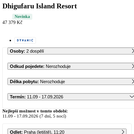
Dhigufaru Island Resort
Novinka
47 379 Kč
Osoby
:
2 dospělí
Odkud pojedete
:
Nerozhoduje
Délka pobytu
:
Nerozhoduje
Termín
:
11.09 - 17.09.2026
Září 2026
Nejlepší možnost v tomto období:
11.09
-
17.09.2026
(7 dní, 5 nocí)
PO
ÚT
ST
ČT
PÁ
SO
NE
Odlet
:
Praha (letiště), 11:20