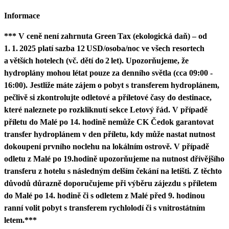
Informace
*** V ceně není zahrnuta Green Tax (ekologická daň) – od
1. 1. 2025 platí sazba 12 USD/osoba/noc ve všech resortech
a větších hotelech (vč. dětí do 2 let). Upozorňujeme, že
hydroplány mohou létat pouze za denního světla (cca 09:00 -
16:00). Jestliže máte zájem o pobyt s transferem hydroplánem,
pečlivě si zkontrolujte odletové a příletové časy do destinace,
které naleznete po rozkliknutí sekce Letový řád. V případě
příletu do Malé po 14. hodině nemůže CK Čedok garantovat
transfer hydroplánem v den příletu, kdy může nastat nutnost
dokoupení prvního noclehu na lokálním ostrově. V případě
odletu z Malé po 19.hodině upozorňujeme na nutnost dřívějšího
transferu z hotelu s následným delším čekání na letišti. Z těchto
důvodů důrazně doporučujeme při výběru zájezdu s příletem
do Malé po 14. hodině či s odletem z Malé před 9. hodinou
ranní volit pobyt s transferem rychlolodí či s vnitrostátním
letem.***