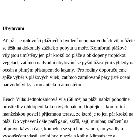
Ubytování
Ať už jste milovníci plážového bydlení nebo nadvodních vil, můžete
se těšit na dokonalý zážitek z pobytu u moře. Komfortní plážové
vily jsou umístěny jen pár kroků od pláže a obklopeny tropickou
vegetací, zatímco nadvodní ubytování se pyšní úžasnými výhledy na
oceán a přímým přístupem do laguny. Pro rodiny doporučujeme
spíše výběr z plážových vilek, zatímco zamilované páry jistě ocení
nadvodní vilky s romantickou atmosférou.
Beach Villa: Jednoložnicová vila (68 m²) na pláži nabízí pohodlné
prostředí v obklopení kokosových palem. Dopřejte si komfortní
manželskou postel i příjemnou terasu, ze které je to jen pár kroků na
pláž. Do vybavení dále patří gauč, skříň, sejf, minibar, zařízení na
přípravu kávy a čaje, koupelna se sprchou, vanou, umyvadly a
vysoušečem vlasů, stolní hry, puzzle a knihy, klimatizace a