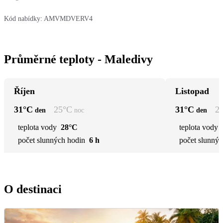
Kód nabídky:
AMVMDVERV4
Průměrné teploty - Maledivy
Říjen
Listopad
31
°C
25
°C
31
°C
2
den
noc
den
teplota vody
28°C
teplota vody
počet slunných hodin
6 h
počet slunnýc
O destinaci