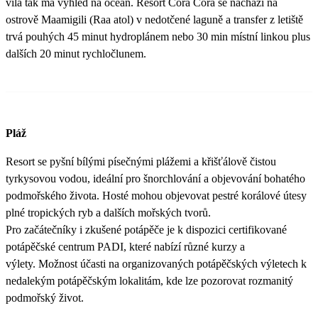
vila tak má výhled na oceán. Resort Cora Cora se nachází na
ostrově Maamigili (Raa atol) v nedotčené laguně a transfer z letiště
trvá pouhých 45 minut hydroplánem nebo 30 min místní linkou plus
dalších 20 minut rychločlunem.
Pláž
Resort se pyšní bílými písečnými plážemi a křišťálově čistou
tyrkysovou vodou, ideální pro šnorchlování a objevování bohatého
podmořského života. Hosté mohou objevovat pestré korálové útesy
plné tropických ryb a dalších mořských tvorů.
Pro začátečníky i zkušené potápěče je k dispozici certifikované
potápěčské centrum PADI, které nabízí různé kurzy a
výlety. Možnost účasti na organizovaných potápěčských výletech k
nedalekým potápěčským lokalitám, kde lze pozorovat rozmanitý
podmořský život.