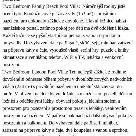
Two Bedroom Family Beach Pool Villa: Náročnější rodiny jistě
ocení tyto dvouložnicové plážové vily (153 m²) s privátním
bazénem pro dokonalý zážitek z dovolené. Hlavní ložnice nabízí
manželskou postel, zatímco pokoj pro děti má dvě oddělená lůžka.
Každá ložnice se pyšní vlastní koupelnou s vanou i sprchou a
umyvadly. Do vybavení dále patří gauč, skříň, sejf, minibar, zařízení
na přípravu kávy a čaje, vysoušeč vlasů, stolní hry, puzzle a knihy,
klimatizace a ventilátor, telefon, WiFi a TV, lehátka a venkovní
posezení.
Two Bedroom Lagoon Pool Villa: Ten nejlepší zážitek z rodinné
dovolené si odnesete během pobytu v dvouložnicových nadvodních
vilách (234 m²) s privátním bazénem a unikátní skluzavkou do
moře. V přízemí najdete hlavní ložnici s manželskou postelí, dětskou
ložnici s oddělenými lůžky, obývací pokoj s jídelním stolem a
prostorem pro posezení a prostornou terasu s lehátky, venkovním
posezením a bazénem. V patře se pak nachází další obývací pokoj s
posezením a balkonem. Do vybavení dále patří sejf, minibar,
zařízení na přípravu kávy a čaje, dvě koupelna s vanou a sprchou,