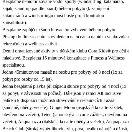
Bezplatné nemotorizované vodní sporty (windsurfing, katamarán,
kajak, stand-up paddle board) během pobytu (k zapůjčení
katamaránů a windsurfingu musí hosté projít kontrolou
způsobilosti).
Bezplatné zapůjčení šnorchlovacího vybavení během pobytu.
Přístup do fitness centra s výhledem na oceán a nabídka venkovních
rekreačních a wellness aktivit.
Denní organizované aktivity v dětském klubu Cora Kids® pro děti a
mladistvé. Bezplatná 15 minutová konzultace s Fitness a Wellness
specialistou.
Jednu 45minutovou masáž na osobu pro pobyty od 8 nocí (1x za
pobyt pro osoby od 15 let).
Jedna bezplatná plavba při západu slunce pro pobyty od 4 nocí (1x
za pobyt, v závislosti na počasí). Dále jsou v rámci All Inclusive
balíčku k dispozici možnosti stravování v restauracích Tazäa
(snídaně, obědy, večeře), Ginger Moon (asijský à la carte zážitek,
otevřeno na večeře), Teien (japonský à la carte zážitek, otevřeno na
večeře), Acquapazza (italské à la carte obědy a večeře), Acquapazza
Beach Club (široký výběr lihovin, vín, piva, nealko nápojů a džusů,