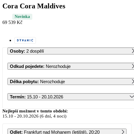
Cora Cora Maldives
Novinka
69 539 Kč
Osoby
:
2 dospělí
Odkud pojedete
:
Nerozhoduje
Délka pobytu
:
Nerozhoduje
Termín
:
15.10 - 20.10.2026
Říjen 2026
Nejlepší možnost v tomto období:
15.10
-
20.10.2026
(6 dní, 4 noci)
PO
ÚT
ST
ČT
PÁ
SO
NE
Odlet
:
Frankfurt nad Mohanem (letiště), 20:20