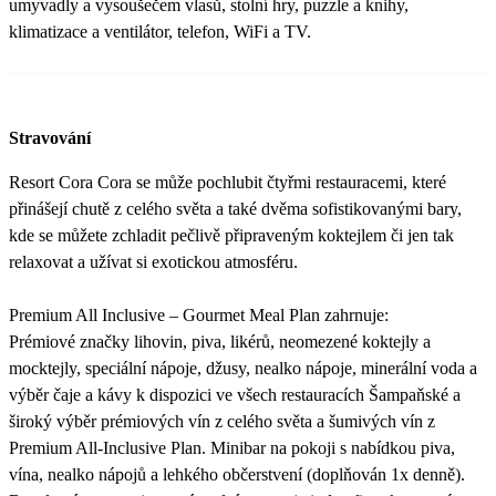
umyvadly a vysoušečem vlasů, stolní hry, puzzle a knihy,
klimatizace a ventilátor, telefon, WiFi a TV.
Stravování
Resort Cora Cora se může pochlubit čtyřmi restauracemi, které
přinášejí chutě z celého světa a také dvěma sofistikovanými bary,
kde se můžete zchladit pečlivě připraveným koktejlem či jen tak
relaxovat a užívat si exotickou atmosféru.
Premium All Inclusive – Gourmet Meal Plan zahrnuje:
Prémiové značky lihovin, piva, likérů, neomezené koktejly a
mocktejly, speciální nápoje, džusy, nealko nápoje, minerální voda a
výběr čaje a kávy k dispozici ve všech restauracích Šampaňské a
široký výběr prémiových vín z celého světa a šumivých vín z
Premium All-Inclusive Plan. Minibar na pokoji s nabídkou piva,
vína, nealko nápojů a lehkého občerstvení (doplňován 1x denně).