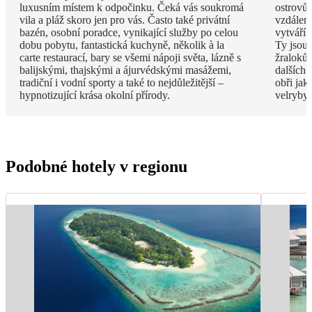
luxusním místem k odpočinku. Čeká vás soukromá
ostrovů 
vila a pláž skoro jen pro vás. Často také privátní
vzdáleno
bazén, osobní poradce, vynikající služby po celou
vytváří 
dobu pobytu, fantastická kuchyně, několik à la
Ty jsou
carte restaurací, bary se všemi nápoji světa, lázně s
žraloků
balijskými, thajskými a ájurvédskými masážemi,
dalších 
tradiční i vodní sporty a také to nejdůležitější –
obři jak
hypnotizující krása okolní přírody.
velryby.
Podobné hotely v regionu