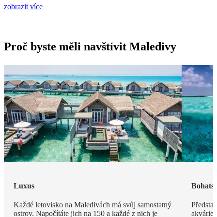
zobrazit více
Proč byste měli navštívit Maledivy
Luxus
Bohatst
Každé letovisko na Maledivách má svůj samostatný
Představ
ostrov. Napočítáte jich na 150 a každé z nich je
akvárie