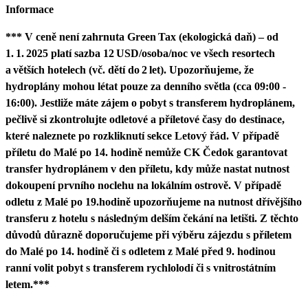
Informace
*** V ceně není zahrnuta Green Tax (ekologická daň) – od
1. 1. 2025 platí sazba 12 USD/osoba/noc ve všech resortech
a větších hotelech (vč. dětí do 2 let). Upozorňujeme, že
hydroplány mohou létat pouze za denního světla (cca 09:00 -
16:00). Jestliže máte zájem o pobyt s transferem hydroplánem,
pečlivě si zkontrolujte odletové a příletové časy do destinace,
které naleznete po rozkliknutí sekce Letový řád. V případě
příletu do Malé po 14. hodině nemůže CK Čedok garantovat
transfer hydroplánem v den příletu, kdy může nastat nutnost
dokoupení prvního noclehu na lokálním ostrově. V případě
odletu z Malé po 19.hodině upozorňujeme na nutnost dřívějšího
transferu z hotelu s následným delším čekání na letišti. Z těchto
důvodů důrazně doporučujeme při výběru zájezdu s příletem
do Malé po 14. hodině či s odletem z Malé před 9. hodinou
ranní volit pobyt s transferem rychlolodí či s vnitrostátním
letem.***