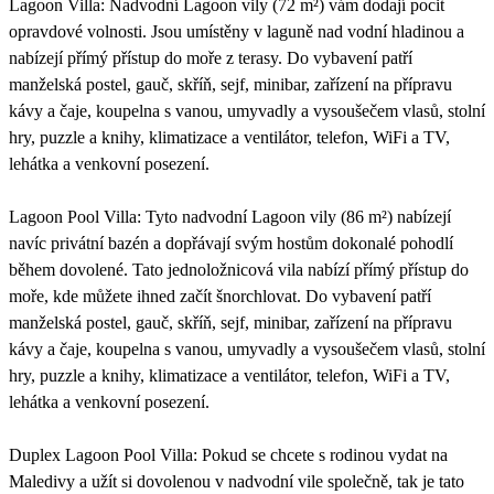
Lagoon Villa: Nadvodní Lagoon vily (72 m²) vám dodají pocit
opravdové volnosti. Jsou umístěny v laguně nad vodní hladinou a
nabízejí přímý přístup do moře z terasy. Do vybavení patří
manželská postel, gauč, skříň, sejf, minibar, zařízení na přípravu
kávy a čaje, koupelna s vanou, umyvadly a vysoušečem vlasů, stolní
hry, puzzle a knihy, klimatizace a ventilátor, telefon, WiFi a TV,
lehátka a venkovní posezení.
Lagoon Pool Villa: Tyto nadvodní Lagoon vily (86 m²) nabízejí
navíc privátní bazén a dopřávají svým hostům dokonalé pohodlí
během dovolené. Tato jednoložnicová vila nabízí přímý přístup do
moře, kde můžete ihned začít šnorchlovat. Do vybavení patří
manželská postel, gauč, skříň, sejf, minibar, zařízení na přípravu
kávy a čaje, koupelna s vanou, umyvadly a vysoušečem vlasů, stolní
hry, puzzle a knihy, klimatizace a ventilátor, telefon, WiFi a TV,
lehátka a venkovní posezení.
Duplex Lagoon Pool Villa: Pokud se chcete s rodinou vydat na
Maledivy a užít si dovolenou v nadvodní vile společně, tak je tato