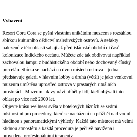
Vybavení
Resort Cora Cora se pyšní vlastním unikátním muzeem s rozsáhlou
sbírkou kulturního dědictví maledivských ostrovů. Artefakty
nalezené v této oblasti sahají až před islámské období di časů
kolonizace Indického oceánu. Můžete zde tak obdivovat například
zachovalou lampu z budhistického období nebo dochovaný čínský
porcelán. Sbírka se nachází na dvou místech ostrova – jedna
představuje galerii v hlavním lobby a druhá (větší) je jako venkovní
muzeum umístěna uprostřed ostrova v prastarých rituálních
prostorách. Muzeum tak vypráví příběhy lidí, kteří obývali tuto
oblast po více než 2000 let.
Objevte krásu wellness světa v hotelových lázních se sedmi
místnostmi pro procedury, které se nacházení na pláži či nad vodní
hladinou s panoramatickými výhledy. Každá tato místnost má velmi
klidnou atmosféru a každá procedura je pečlivě navržena i
provedena profesionálními terapeuty.