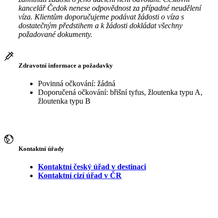
kancelář Čedok nenese odpovědnost za případné neudělení
víza. Klientům doporučujeme podávat žádosti o víza s
dostatečným předstihem a k žádosti dokládat všechny
požadované dokumenty.
Zdravotní informace a požadavky
Povinná očkování: žádná
Doporučená očkování: břišní tyfus, žloutenka typu A,
žloutenka typu B
Kontaktní úřady
Kontaktní český úřad v destinaci
Kontaktní cizí úřad v ČR