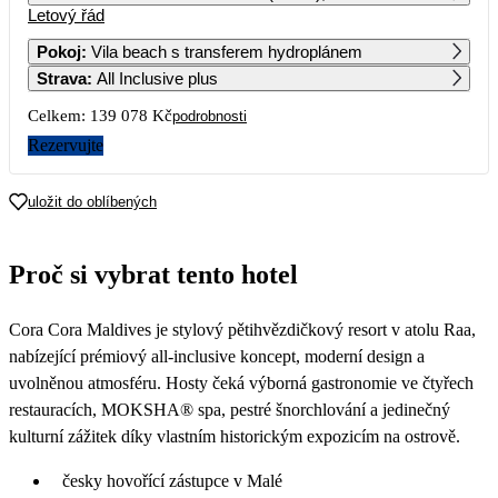
Letový řád
1
2
3
4
88 979
92 849
70 609
74 089
Pokoj
:
Vila beach s transferem hydroplánem
Strava
:
All Inclusive plus
5
6
7
8
9
10
11
103 549
92 849
92 849
90 069
104 009
75 719
104 009
Celkem:
139 078 Kč
podrobnosti
12
13
14
15
16
17
18
Rezervujte
90 539
114 279
92 859
69 539
108 129
96 249
108 019
19
20
21
22
23
24
25
uložit do oblíbených
94 639
26
27
28
29
30
31
Proč si vybrat tento hotel
Cora Cora Maldives je stylový pětihvězdičkový resort v atolu Raa,
nabízející prémiový all-inclusive koncept, moderní design a
uvolněnou atmosféru. Hosty čeká výborná gastronomie ve čtyřech
restauracích, MOKSHA® spa, pestré šnorchlování a jedinečný
kulturní zážitek díky vlastním historickým expozicím na ostrově.
česky hovořící zástupce v Malé