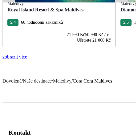
Maledivy
Maledivy
Royal Island Resort & Spa Maldives
Diamond
5.4
60 hodnocení zákazníků
5.5
11
71 990 Kč
50 990 Kč
/os.
Ušetřete
21 000 Kč
zobrazit více
Dovolená
/
Naše destinace
/
Maledivy
/
Cora Cora Maldives
Kontakt