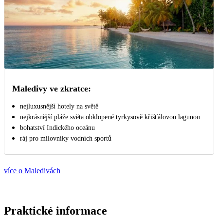
Maledivy ve zkratce:
nejluxusnější hotely na světě
nejkrásnější pláže světa obklopené tyrkysově křišťálovou lagunou
bohatství Indického oceánu
ráj pro milovníky vodních sportů
více o Maledivách
Praktické informace