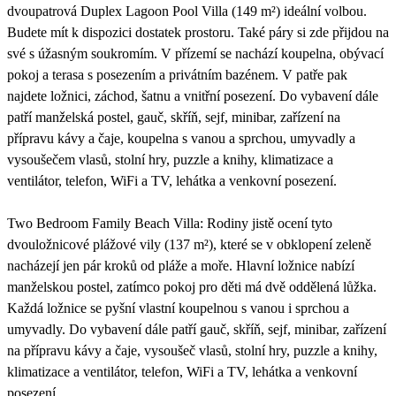
dvoupatrová Duplex Lagoon Pool Villa (149 m²) ideální volbou.
Budete mít k dispozici dostatek prostoru. Také páry si zde přijdou na
své s úžasným soukromím. V přízemí se nachází koupelna, obývací
pokoj a terasa s posezením a privátním bazénem. V patře pak
najdete ložnici, záchod, šatnu a vnitřní posezení. Do vybavení dále
patří manželská postel, gauč, skříň, sejf, minibar, zařízení na
přípravu kávy a čaje, koupelna s vanou a sprchou, umyvadly a
vysoušečem vlasů, stolní hry, puzzle a knihy, klimatizace a
ventilátor, telefon, WiFi a TV, lehátka a venkovní posezení.
Two Bedroom Family Beach Villa: Rodiny jistě ocení tyto
dvouložnicové plážové vily (137 m²), které se v obklopení zeleně
nacházejí jen pár kroků od pláže a moře. Hlavní ložnice nabízí
manželskou postel, zatímco pokoj pro děti má dvě oddělená lůžka.
Každá ložnice se pyšní vlastní koupelnou s vanou i sprchou a
umyvadly. Do vybavení dále patří gauč, skříň, sejf, minibar, zařízení
na přípravu kávy a čaje, vysoušeč vlasů, stolní hry, puzzle a knihy,
klimatizace a ventilátor, telefon, WiFi a TV, lehátka a venkovní
posezení.