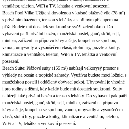
ventilátor, telefon, WiFi a TV, lehátka a venkovní posezení.
Beach Pool Villa: Užijte si dovolenou v krásné plážové vile (78 m²)
s privátním bazénem, terasou s lehátky a s přímým přístupem na
pláž. Budete mít dostatek soukromí se svěží zelení okolo. Do
vybavení patří privátní bazén, manželská postel, gauč, skříň, sejf,
minibar, zařízení na přípravu kávy a čaje, koupelna se sprchou,
vanou, umyvadly a vysoušečem vlasů, stolní hry, puzzle a knihy,
klimatizace a ventilátor, telefon, WiFi a TV, lehátka a venkovní
posezení.
Beach Suite: Plážové suity (155 m²) nabízejí velkorysý prostor s
výhledy na oceán a tropické zahrady. Využívat budete moci ložnici s
manželskou postelí i oddělený obývací pokoj. Ubytování je vhodné
i pro rodiny s dětmi, kdy každý bude mít dostatek soukromí. Suity
nabízejí také privátní bazén a terasu s lehátky. Do vybavení pak patří
manželská postel, gauč, skříň, sejf, minibar, zařízení na přípravu
kávy a čaje, koupelna se sprchou, vanou, umyvadly a vysoušečem
vlasů, stolní hry, puzzle a knihy, klimatizace a ventilátor, telefon,
WiFi a TV, lehátka a venkovní posezení.