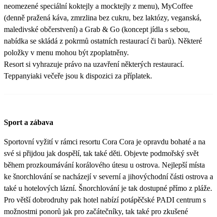
neomezené speciální koktejly a mocktejly z menu), MyCoffee
(denně pražená káva, zmrzlina bez cukru, bez laktózy, veganská,
maledivské občerstvení) a Grab & Go (koncept jídla s sebou,
nabídka se skládá z pokrmů ostatních restaurací či barů). Některé
položky v menu mohou být zpoplatněny.
Resort si vyhrazuje právo na uzavření některých restaurací.
Teppanyiaki večeře jsou k dispozici za příplatek.
Sport a zábava
Sportovní vyžití v rámci resortu Cora Cora je opravdu bohaté a na
své si přijdou jak dospělí, tak také děti. Objevte podmořský svět
během prozkoumávání korálového útesu u ostrova. Nejlepší místa
ke šnorchlování se nacházejí v severní a jihovýchodní části ostrova a
také u hotelových lázní. Šnorchlování je tak dostupné přímo z pláže.
Pro větší dobrodruhy pak hotel nabízí potápěčské PADI centrum s
možnostmi ponorů jak pro začátečníky, tak také pro zkušené