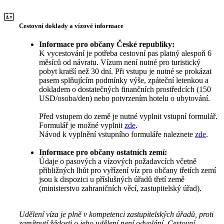
Cestovní doklady a vízové informace
Informace pro občany České republiky:
K vycestování je potřeba cestovní pas platný alespoň 6
měsíců od návratu. Vízum není nutné pro turistický
pobyt kratší než 30 dní. Při vstupu je nutné se prokázat
pasem splňujícím podmínky výše, zpáteční letenkou a
dokladem o dostatečných finančních prostředcích (150
USD/osoba/den) nebo potvrzením hotelu o ubytování.
Před vstupem do země je nutné vyplnit vstupní formulář.
Formulář je možné vyplnit
zde
.
Návod k vyplnění vstupního formuláře naleznete
zde
.
Informace pro občany ostatních zemí:
Údaje o pasových a vízových požadavcích včetně
přibližných lhůt pro vyřízení víz pro občany třetích zemí
jsou k dispozici u příslušných úřadů třetí země
(ministerstvo zahraničních věcí, zastupitelský úřad).
Udělení víza je plně v kompetenci zastupitelských úřadů, proti
zamítnutí žádosti o jeho udělení není odvolání. Cestovní