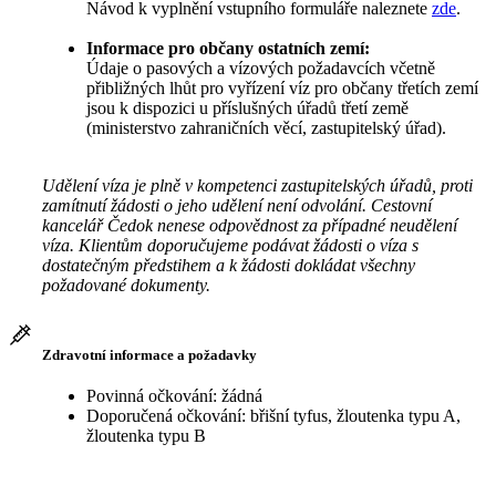
Návod k vyplnění vstupního formuláře naleznete
zde
.
Informace pro občany ostatních zemí:
Údaje o pasových a vízových požadavcích včetně
přibližných lhůt pro vyřízení víz pro občany třetích zemí
jsou k dispozici u příslušných úřadů třetí země
(ministerstvo zahraničních věcí, zastupitelský úřad).
Udělení víza je plně v kompetenci zastupitelských úřadů, proti
zamítnutí žádosti o jeho udělení není odvolání. Cestovní
kancelář Čedok nenese odpovědnost za případné neudělení
víza. Klientům doporučujeme podávat žádosti o víza s
dostatečným předstihem a k žádosti dokládat všechny
požadované dokumenty.
Zdravotní informace a požadavky
Povinná očkování: žádná
Doporučená očkování: břišní tyfus, žloutenka typu A,
žloutenka typu B