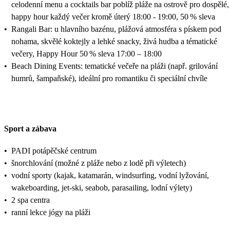
celodenní menu a cocktails bar poblíž pláže na ostrově pro dospělé,
happy hour každý večer kromě úterý 18:00 - 19:00, 50 % sleva
•
Rangali Bar: u hlavního bazénu, plážová atmosféra s pískem pod
nohama, skvělé koktejly a lehké snacky, živá hudba a tématické
večery, Happy Hour 50 % sleva 17:00 – 18:00
•
Beach Dining Events: tematické večeře na pláži (např. grilování
humrů, šampaňské), ideální pro romantiku či speciální chvíle
Sport a zábava
•
PADI potápěčské centrum
•
šnorchlování (možné z pláže nebo z lodě při výletech)
•
vodní sporty (kajak, katamarán, windsurfing, vodní lyžování,
wakeboarding, jet-ski, seabob, parasailing, lodní výlety)
•
2 spa centra
•
ranní lekce jógy na pláži