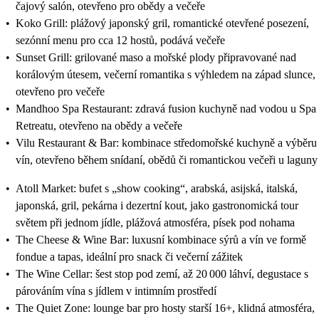
čajový salón, otevřeno pro obědy a večeře
•
Koko Grill: plážový japonský gril, romantické otevřené posezení,
sezónní menu pro cca 12 hostů, podává večeře
•
Sunset Grill: grilované maso a mořské plody připravované nad
korálovým útesem, večerní romantika s výhledem na západ slunce,
otevřeno pro večeře
•
Mandhoo Spa Restaurant: zdravá fusion kuchyně nad vodou u Spa
Retreatu, otevřeno na obědy a večeře
•
Vilu Restaurant & Bar: kombinace středomořské kuchyně a výběru
vín, otevřeno během snídaní, obědů či romantickou večeři u laguny
•
Atoll Market: bufet s „show cooking“, arabská, asijská, italská,
japonská, gril, pekárna i dezertní kout, jako gastronomická tour
světem při jednom jídle, plážová atmosféra, písek pod nohama
•
The Cheese & Wine Bar: luxusní kombinace sýrů a vín ve formě
fondue a tapas, ideální pro snack či večerní zážitek
•
The Wine Cellar: šest stop pod zemí, až 20 000 láhví, degustace s
párováním vína s jídlem v intimním prostředí
•
The Quiet Zone: lounge bar pro hosty starší 16+, klidná atmosféra,