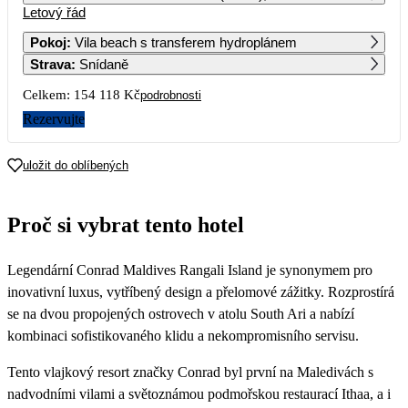
Letový řád
1
2
3
4
5
6
102 739
82 559
83 629
126 809
83 369
Pokoj
:
Vila beach s transferem hydroplánem
Strava
:
Snídaně
7
8
9
10
11
12
13
102 879
110 839
83 629
82 559
109 879
85 169
Celkem:
154 118 Kč
podrobnosti
14
15
16
17
18
19
20
Rezervujte
111 689
152 839
91 369
85 729
101 699
90 149
21
22
23
24
25
26
27
uložit do oblíbených
104 919
96 559
84 609
77 059
87 699
28
29
30
Proč si vybrat tento hotel
Legendární Conrad Maldives Rangali Island je synonymem pro
inovativní luxus, vytříbený design a přelomové zážitky. Rozprostírá
se na dvou propojených ostrovech v atolu South Ari a nabízí
kombinaci sofistikovaného klidu a nekompromisního servisu.
Tento vlajkový resort značky Conrad byl první na Maledivách s
nadvodními vilami a světoznámou podmořskou restaurací Ithaa, a i