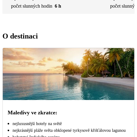
počet slunných hodin
6 h
počet slunnýc
O destinaci
Maledivy ve zkratce:
nejluxusnější hotely na světě
nejkrásnější pláže světa obklopené tyrkysově křišťálovou lagunou