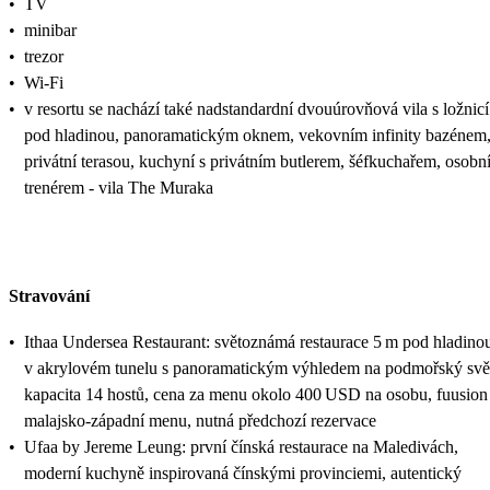
•
TV
•
minibar
•
trezor
•
Wi-Fi
•
v resortu se nachází také nadstandardní dvouúrovňová vila s ložnicí
pod hladinou, panoramatickým oknem, vekovním infinity bazénem
privátní terasou, kuchyní s privátním butlerem, šéfkuchařem, osob
trenérem - vila The Muraka
Stravování
•
Ithaa Undersea Restaurant: světoznámá restaurace 5 m pod hladino
v akrylovém tunelu s panoramatickým výhledem na podmořský svě
kapacita 14 hostů, cena za menu okolo 400 USD na osobu, fuusion
malajsko‑západní menu, nutná předchozí rezervace
•
Ufaa by Jereme Leung: první čínská restaurace na Maledivách,
moderní kuchyně inspirovaná čínskými provinciemi, autentický