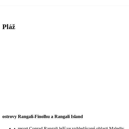
Pláž
ostrovy Rangali-Finolhu a Rangali Island
•
resort Conrad Rangali leží ve vyhledávané oblasti Malediv,