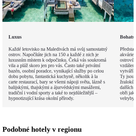
Luxus
Bohatst
Každé letovisko na Maledivách má svůj samostatný
Představ
ostrov. Napočítáte jich na 150 a každé z nich je
akvárie
luxusním místem k odpočinku. Čeká vás soukromá
ostrovů 
vila a pláž skoro jen pro vás. Často také privátní
vzdáleno
bazén, osobní poradce, vynikající služby po celou
vytváří 
dobu pobytu, fantastická kuchyně, několik à la
Ty jsou
carte restaurací, bary se všemi nápoji světa, lázně s
žraloků
balijskými, thajskými a ájurvédskými masážemi,
dalších 
tradiční i vodní sporty a také to nejdůležitější –
obři jak
hypnotizující krása okolní přírody.
velryby.
Podobné hotely v regionu