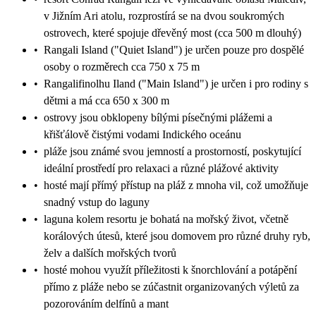
v Jižním Ari atolu, rozprostírá se na dvou soukromých
ostrovech, které spojuje dřevěný most (cca 500 m dlouhý)
•
Rangali Island ("Quiet Island") je určen pouze pro dospělé
osoby o rozměrech cca 750 x 75 m
•
Rangalifinolhu Iland ("Main Island") je určen i pro rodiny s
dětmi a má cca 650 x 300 m
•
ostrovy jsou obklopeny bílými písečnými plážemi a
křišťálově čistými vodami Indického oceánu
•
pláže jsou známé svou jemností a prostorností, poskytující
ideální prostředí pro relaxaci a různé plážové aktivity
•
hosté mají přímý přístup na pláž z mnoha vil, což umožňuje
snadný vstup do laguny
•
laguna kolem resortu je bohatá na mořský život, včetně
korálových útesů, které jsou domovem pro různé druhy ryb,
želv a dalších mořských tvorů
•
hosté mohou využít příležitosti k šnorchlování a potápění
přímo z pláže nebo se zúčastnit organizovaných výletů za
pozorováním delfínů a mant