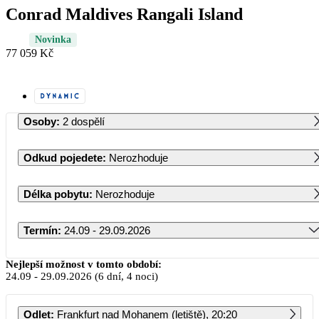
Conrad Maldives Rangali Island
Novinka
77 059 Kč
Osoby
:
2 dospělí
Odkud pojedete
:
Nerozhoduje
Délka pobytu
:
Nerozhoduje
Termín
:
24.09 - 29.09.2026
Září 2026
Nejlepší možnost v tomto období:
24.09
-
29.09.2026
(6 dní, 4 noci)
PO
ÚT
ST
ČT
PÁ
SO
NE
Odlet
:
Frankfurt nad Mohanem (letiště), 20:20