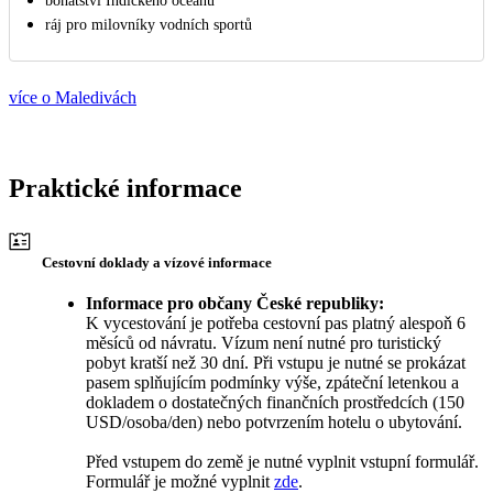
bohatství Indického oceánu
ráj pro milovníky vodních sportů
více o Maledivách
Praktické informace
Cestovní doklady a vízové informace
Informace pro občany České republiky:
K vycestování je potřeba cestovní pas platný alespoň 6
měsíců od návratu. Vízum není nutné pro turistický
pobyt kratší než 30 dní. Při vstupu je nutné se prokázat
pasem splňujícím podmínky výše, zpáteční letenkou a
dokladem o dostatečných finančních prostředcích (150
USD/osoba/den) nebo potvrzením hotelu o ubytování.
Před vstupem do země je nutné vyplnit vstupní formulář.
Formulář je možné vyplnit
zde
.