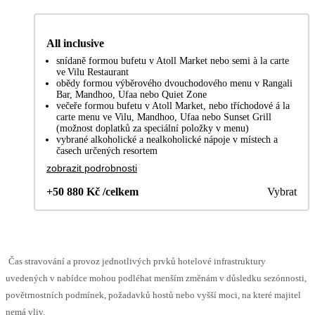
All inclusive
snídaně formou bufetu v Atoll Market nebo semi à la carte
ve Vilu Restaurant
obědy formou výběrového dvouchodového menu v Rangali
Bar, Mandhoo, Ufaa nebo Quiet Zone
večeře formou bufetu v Atoll Market, nebo tříchodové á la
carte menu ve Vilu, Mandhoo, Ufaa nebo Sunset Grill
(možnost doplatků za speciální položky v menu)
vybrané alkoholické a nealkoholické nápoje v místech a
časech určených resortem
zobrazit podrobnosti
+50 880 Kč /celkem
Vybrat
Čas stravování a provoz jednotlivých prvků hotelové infrastruktury
uvedených v nabídce mohou podléhat menším změnám v důsledku sezónnosti,
povětrnostních podmínek, požadavků hostů nebo vyšší moci, na které majitel
nemá vliv.