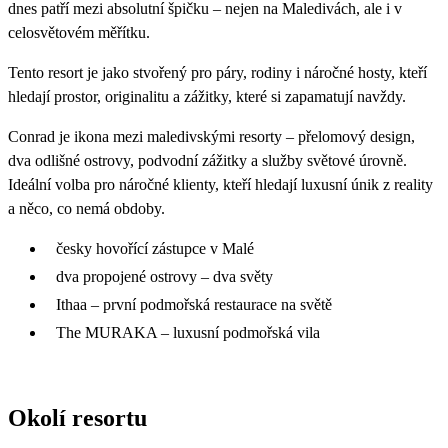
dnes patří mezi absolutní špičku – nejen na Maledivách, ale i v
celosvětovém měřítku.
Tento resort je jako stvořený pro páry, rodiny i náročné hosty, kteří
hledají prostor, originalitu a zážitky, které si zapamatují navždy.
Conrad je ikona mezi maledivskými resorty – přelomový design,
dva odlišné ostrovy, podvodní zážitky a služby světové úrovně.
Ideální volba pro náročné klienty, kteří hledají luxusní únik z reality
a něco, co nemá obdoby.
česky hovořící zástupce v Malé
dva propojené ostrovy – dva světy
Ithaa – první podmořská restaurace na světě
The MURAKA – luxusní podmořská vila
Okolí resortu