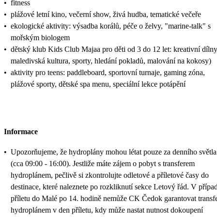
•
fitness
•
plážové letní kino, večerní show, živá hudba, tematické večeře
•
ekologické aktivity: výsadba korálů, péče o želvy, "marine-talk" s
mořským biologem
•
dětský klub Kids Club Majaa pro děti od 3 do 12 let: kreativní dílny
maledivská kultura, sporty, hledání pokladů, malování na kokosy)
•
aktivity pro teens: paddleboard, sportovní turnaje, gaming zóna,
plážové sporty, dětské spa menu, speciální lekce potápění
Informace
•
Upozorňujeme, že hydroplány mohou létat pouze za denního světla
(cca 09:00 - 16:00). Jestliže máte zájem o pobyt s transferem
hydroplánem, pečlivě si zkontrolujte odletové a příletové časy do
destinace, které naleznete po rozkliknutí sekce Letový řád. V přípa
příletu do Malé po 14. hodině nemůže CK Čedok garantovat transf
hydroplánem v den příletu, kdy může nastat nutnost dokoupení