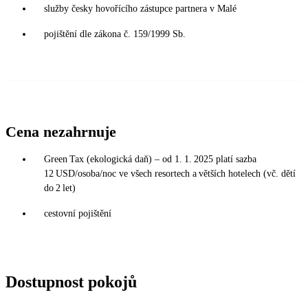
služby česky hovořícího zástupce partnera v Malé
pojištění dle zákona č. 159/1999 Sb.
Cena nezahrnuje
Green Tax (ekologická daň) – od 1. 1. 2025 platí sazba
12 USD/osoba/noc ve všech resortech a větších hotelech (vč. dětí
do 2 let)
cestovní pojištění
Dostupnost pokojů