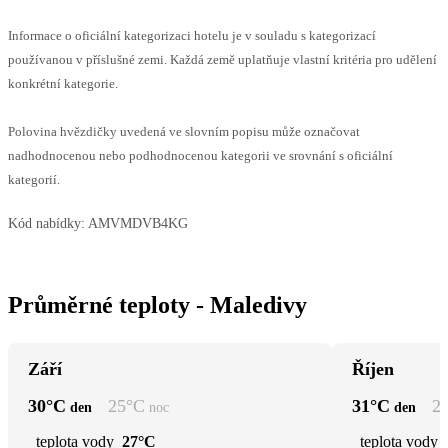
Informace o oficiální kategorizaci hotelu je v souladu s kategorizací
používanou v příslušné zemi. Každá země uplatňuje vlastní kritéria pro udělení
konkrétní kategorie.
Polovina hvězdičky uvedená ve slovním popisu může označovat
nadhodnocenou nebo podhodnocenou kategorii ve srovnání s oficiální
kategorií.
Kód nabídky:
AMVMDVB4KG
Průměrné teploty - Maledivy
Září
Říjen
30
°C
25
°C
31
°C
2
den
noc
den
teplota vody
27°C
teplota vody