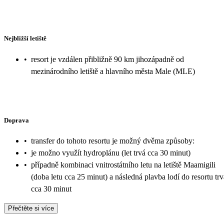
Nejbližší letiště
•
resort je vzdálen přibližně 90 km jihozápadně od
mezinárodního letiště a hlavního města Male (MLE)
Doprava
•
transfer do tohoto resortu je možný dvěma způsoby:
•
je možno využít hydroplánu (let trvá cca 30 minut)
•
případně kombinaci vnitrostátního letu na letiště Maamigili
(doba letu cca 25 minut) a následná plavba lodí do resortu trv
cca 30 minut
Přečtěte si více