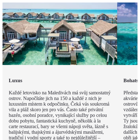
Luxus
Bohatst
Každé letovisko na Maledivách má svůj samostatný
Představ
ostrov. Napočítáte jich na 150 a každé z nich je
akvárie
luxusním místem k odpočinku. Čeká vás soukromá
ostrovů 
vila a pláž skoro jen pro vás. Často také privátní
vzdáleno
bazén, osobní poradce, vynikající služby po celou
vytváří 
dobu pobytu, fantastická kuchyně, několik à la
Ty jsou
carte restaurací, bary se všemi nápoji světa, lázně s
žraloků
balijskými, thajskými a ájurvédskými masážemi,
dalších 
tradiční i vodní sporty a také to nejdůležitější –
obři jak