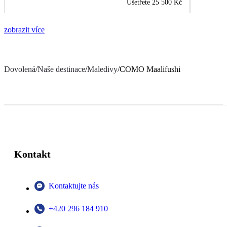
Ušetřete
25 500 Kč
zobrazit více
Dovolená
/
Naše destinace
/
Maledivy
/
COMO Maalifushi
Kontakt
Kontaktujte nás
+420 296 184 910