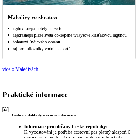
Maledivy ve zkratce:
nejluxusnější hotely na světě
nejkrásnější pláže světa obklopené tyrkysově křišťálovou lagunou
bohatství Indického oceánu
ráj pro milovníky vodních sportů
více o Maledivách
Praktické informace
Cestovní doklady a vízové informace
Informace pro občany České republiky:
K vycestování je potřeba cestovní pas platný alespoň 6
měsíců od návratu. Vízum není nutné pro turistický