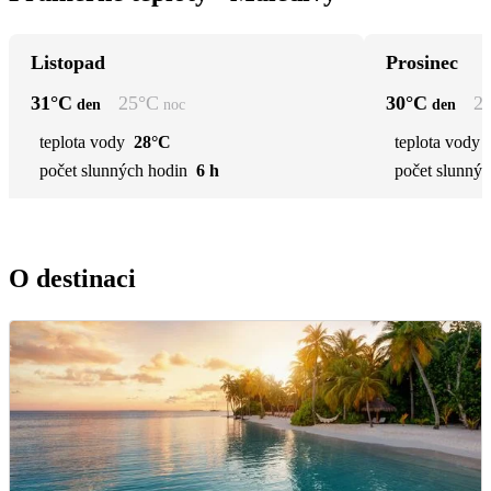
Listopad
Prosinec
31
°C
25
°C
30
°C
2
den
noc
den
teplota vody
28°C
teplota vody
počet slunných hodin
6 h
počet slunnýc
O destinaci