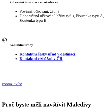
Zdravotní informace a požadavky
Povinná očkování: žádná
Doporučená očkování: břišní tyfus, žloutenka typu A,
žloutenka typu B
Kontaktní úřady
Kontaktní český úřad v destinaci
Kontaktní cizí úřad v ČR
zobrazit více
Proč byste měli navštívit Maledivy