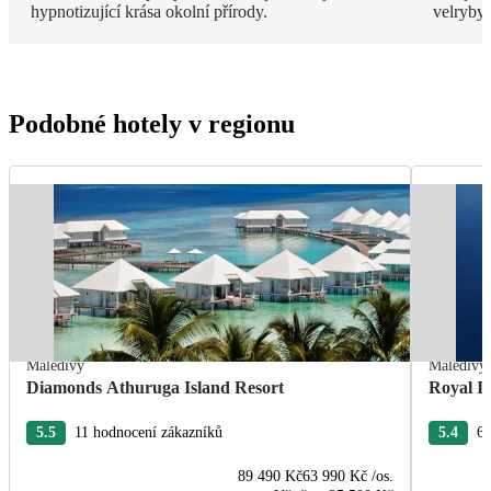
hypnotizující krása okolní přírody.
velryby.
Podobné hotely v regionu
Maledivy
Maledivy
Diamonds Athuruga Island Resort
Royal I
5.5
11 hodnocení zákazníků
5.4
60
89 490 Kč
63 990 Kč
/os.