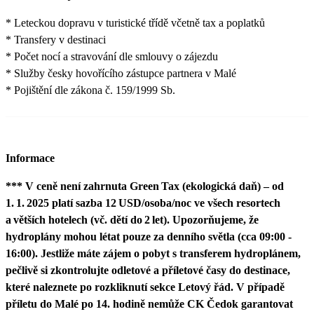
* Leteckou dopravu v turistické třídě včetně tax a poplatků
* Transfery v destinaci
* Počet nocí a stravování dle smlouvy o zájezdu
* Služby česky hovořícího zástupce partnera v Malé
* Pojištění dle zákona č. 159/1999 Sb.
Informace
*** V ceně není zahrnuta Green Tax (ekologická daň) – od
1. 1. 2025 platí sazba 12 USD/osoba/noc ve všech resortech
a větších hotelech (vč. dětí do 2 let). Upozorňujeme, že
hydroplány mohou létat pouze za denního světla (cca 09:00 -
16:00). Jestliže máte zájem o pobyt s transferem hydroplánem,
pečlivě si zkontrolujte odletové a příletové časy do destinace,
které naleznete po rozkliknutí sekce Letový řád. V případě
příletu do Malé po 14. hodině nemůže CK Čedok garantovat