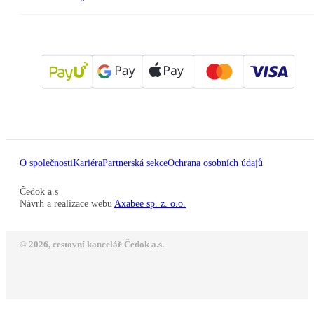
O společnosti
Kariéra
Partnerská sekce
Ochrana osobních údajů
Čedok a.s
Návrh a realizace webu
Axabee sp. z. o.o.
© 2026, cestovní kancelář Čedok a.s.