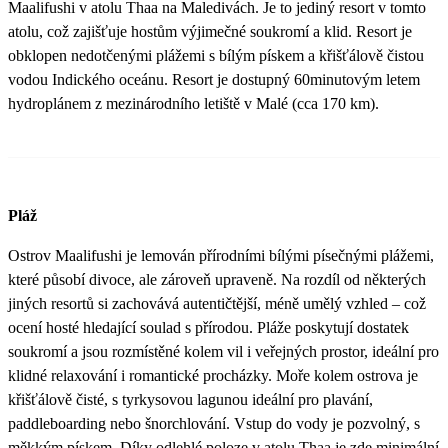
Maalifushi v atolu Thaa na Maledivách. Je to jediný resort v tomto
atolu, což zajišťuje hostům výjimečné soukromí a klid. Resort je
obklopen nedotčenými plážemi s bílým pískem a křišťálově čistou
vodou Indického oceánu. Resort je dostupný 60minutovým letem
hydroplánem z mezinárodního letiště v Malé (cca 170 km).
Pláž
Ostrov Maalifushi je lemován přírodními bílými písečnými plážemi,
které působí divoce, ale zároveň upraveně. Na rozdíl od některých
jiných resortů si zachovává autentičtější, méně umělý vzhled – což
ocení hosté hledající soulad s přírodou. Pláže poskytují dostatek
soukromí a jsou rozmístěné kolem vil i veřejných prostor, ideální pro
klidné relaxování i romantické procházky. Moře kolem ostrova je
křišťálově čisté, s tyrkysovou lagunou ideální pro plavání,
paddleboarding nebo šnorchlování. Vstup do vody je pozvolný, s
měkkým pískem. Díky odlehlé poloze v atolu Thaa je zde minimální