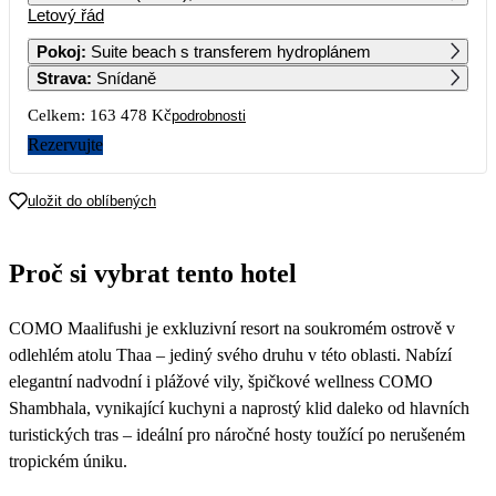
Letový řád
1
102 909
Pokoj
:
Suite beach s transferem hydroplánem
Strava
:
Snídaně
2
3
4
5
6
7
8
94 659
83 439
91 879
81 739
87 619
88 029
102 889
Celkem:
163 478 Kč
podrobnosti
9
10
11
12
13
14
15
Rezervujte
88 029
88 689
92 549
83 059
87 619
88 029
102 919
16
17
18
19
20
21
22
uložit do oblíbených
88 029
89 549
94 999
81 739
94 019
92 089
102 909
23
24
25
26
27
28
29
Proč si vybrat tento hotel
92 249
88 599
92 569
84 499
90 849
90 569
95 749
30
COMO Maalifushi je exkluzivní resort na soukromém ostrově v
88 009
odlehlém atolu Thaa – jediný svého druhu v této oblasti. Nabízí
elegantní nadvodní i plážové vily, špičkové wellness COMO
Shambhala, vynikající kuchyni a naprostý klid daleko od hlavních
turistických tras – ideální pro náročné hosty toužící po nerušeném
tropickém úniku.