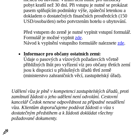
pobyt kratší než 30 dní. Při vstupu je nutné se prokázat
pasem splňujícím podmínky výše, zpáteční letenkou a
dokladem o dostatečných finančních prostředcích (150
USD/osoba/den) nebo potvrzením hotelu o ubytování.
Před vstupem do země je nutné vyplnit vstupní formulář.
Formulář je možné vyplnit
zde
.
Návod k vyplnění vstupního formuláře naleznete
zde
.
Informace pro občany ostatních zemí:
Údaje o pasových a vízových požadavcích včetně
přibližných lhůt pro vyřízení víz pro občany třetích zemí
jsou k dispozici u příslušných úřadů třetí země
(ministerstvo zahraničních věcí, zastupitelský úřad).
Udělení víza je plně v kompetenci zastupitelských úřadů, proti
zamítnutí žádosti o jeho udělení není odvolání. Cestovní
kancelář Čedok nenese odpovědnost za případné neudělení
víza. Klientům doporučujeme podávat žádosti o víza s
dostatečným předstihem a k žádosti dokládat všechny
požadované dokumenty.