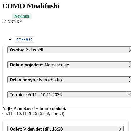
COMO Maalifushi
Novinka
81 739 Kč
Osoby
:
2 dospělí
Odkud pojedete
:
Nerozhoduje
Délka pobytu
:
Nerozhoduje
Termín
:
05.11 - 10.11.2026
Listopad 2026
Nejlepší možnost v tomto období:
05.11
-
10.11.2026
(6 dní, 4 noci)
PO
ÚT
ST
ČT
PÁ
SO
NE
Odlet
:
Vídeň (letiště), 16:30