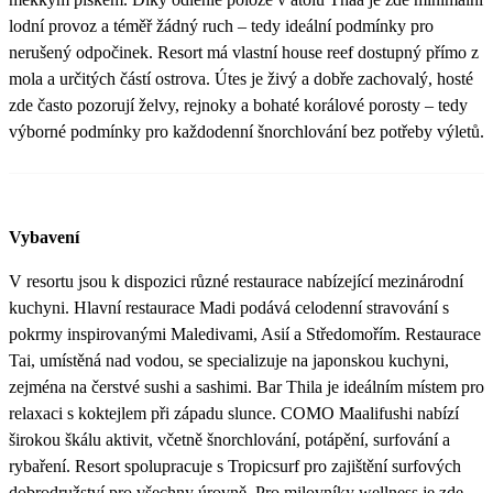
lodní provoz a téměř žádný ruch – tedy ideální podmínky pro
nerušený odpočinek. Resort má vlastní house reef dostupný přímo z
mola a určitých částí ostrova. Útes je živý a dobře zachovalý, hosté
zde často pozorují želvy, rejnoky a bohaté korálové porosty – tedy
výborné podmínky pro každodenní šnorchlování bez potřeby výletů.
Vybavení
V resortu jsou k dispozici různé restaurace nabízející mezinárodní
kuchyni. Hlavní restaurace Madi podává celodenní stravování s
pokrmy inspirovanými Maledivami, Asií a Středomořím. Restaurace
Tai, umístěná nad vodou, se specializuje na japonskou kuchyni,
zejména na čerstvé sushi a sashimi. Bar Thila je ideálním místem pro
relaxaci s koktejlem při západu slunce. COMO Maalifushi nabízí
širokou škálu aktivit, včetně šnorchlování, potápění, surfování a
rybaření. Resort spolupracuje s Tropicsurf pro zajištění surfových
dobrodružství pro všechny úrovně. Pro milovníky wellness je zde