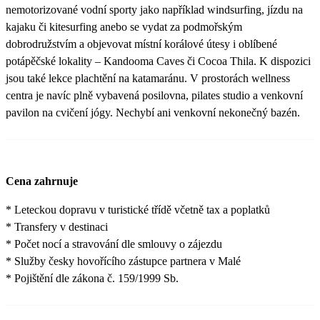
nemotorizované vodní sporty jako například windsurfing, jízdu na
kajaku či kitesurfing anebo se vydat za podmořským
dobrodružstvím a objevovat místní korálové útesy i oblíbené
potápěčské lokality – Kandooma Caves či Cocoa Thila. K dispozici
jsou také lekce plachtění na katamaránu. V prostorách wellness
centra je navíc plně vybavená posilovna, pilates studio a venkovní
pavilon na cvičení jógy. Nechybí ani venkovní nekonečný bazén.
Cena zahrnuje
* Leteckou dopravu v turistické třídě včetně tax a poplatků
* Transfery v destinaci
* Počet nocí a stravování dle smlouvy o zájezdu
* Služby česky hovořícího zástupce partnera v Malé
* Pojištění dle zákona č. 159/1999 Sb.