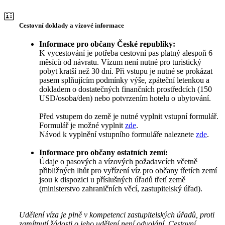
Cestovní doklady a vízové informace
Informace pro občany České republiky:
K vycestování je potřeba cestovní pas platný alespoň 6
měsíců od návratu. Vízum není nutné pro turistický
pobyt kratší než 30 dní. Při vstupu je nutné se prokázat
pasem splňujícím podmínky výše, zpáteční letenkou a
dokladem o dostatečných finančních prostředcích (150
USD/osoba/den) nebo potvrzením hotelu o ubytování.
Před vstupem do země je nutné vyplnit vstupní formulář.
Formulář je možné vyplnit
zde
.
Návod k vyplnění vstupního formuláře naleznete
zde
.
Informace pro občany ostatních zemí:
Údaje o pasových a vízových požadavcích včetně
přibližných lhůt pro vyřízení víz pro občany třetích zemí
jsou k dispozici u příslušných úřadů třetí země
(ministerstvo zahraničních věcí, zastupitelský úřad).
Udělení víza je plně v kompetenci zastupitelských úřadů, proti
zamítnutí žádosti o jeho udělení není odvolání. Cestovní