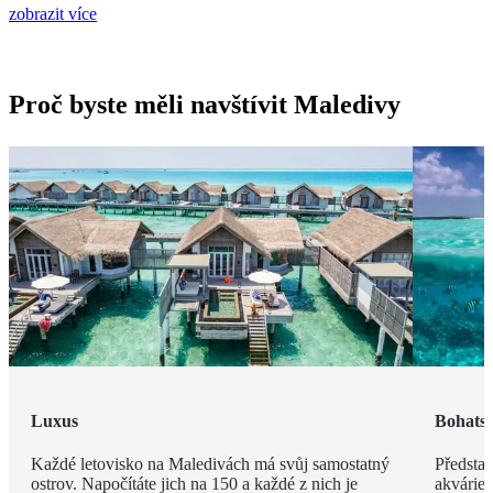
zobrazit více
Proč byste měli navštívit Maledivy
Luxus
Bohatst
Každé letovisko na Maledivách má svůj samostatný
Představ
ostrov. Napočítáte jich na 150 a každé z nich je
akvárie