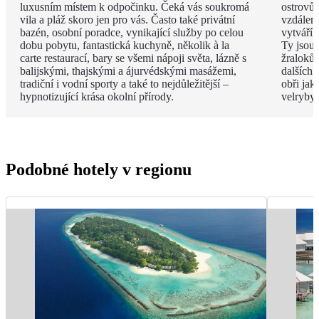
luxusním místem k odpočinku. Čeká vás soukromá
ostrovů 
vila a pláž skoro jen pro vás. Často také privátní
vzdáleno
bazén, osobní poradce, vynikající služby po celou
vytváří 
dobu pobytu, fantastická kuchyně, několik à la
Ty jsou
carte restaurací, bary se všemi nápoji světa, lázně s
žraloků
balijskými, thajskými a ájurvédskými masážemi,
dalších 
tradiční i vodní sporty a také to nejdůležitější –
obři jak
hypnotizující krása okolní přírody.
velryby.
Podobné hotely v regionu