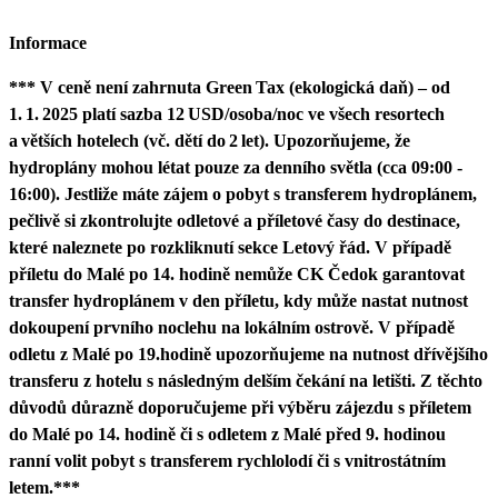
Informace
*** V ceně není zahrnuta Green Tax (ekologická daň) – od
1. 1. 2025 platí sazba 12 USD/osoba/noc ve všech resortech
a větších hotelech (vč. dětí do 2 let). Upozorňujeme, že
hydroplány mohou létat pouze za denního světla (cca 09:00 -
16:00). Jestliže máte zájem o pobyt s transferem hydroplánem,
pečlivě si zkontrolujte odletové a příletové časy do destinace,
které naleznete po rozkliknutí sekce Letový řád. V případě
příletu do Malé po 14. hodině nemůže CK Čedok garantovat
transfer hydroplánem v den příletu, kdy může nastat nutnost
dokoupení prvního noclehu na lokálním ostrově. V případě
odletu z Malé po 19.hodině upozorňujeme na nutnost dřívějšího
transferu z hotelu s následným delším čekání na letišti. Z těchto
důvodů důrazně doporučujeme při výběru zájezdu s příletem
do Malé po 14. hodině či s odletem z Malé před 9. hodinou
ranní volit pobyt s transferem rychlolodí či s vnitrostátním
letem.***