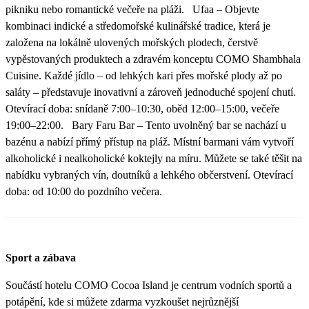
pikniku nebo romantické večeře na pláži. Ufaa – Objevte
kombinaci indické a středomořské kulinářské tradice, která je
založena na lokálně ulovených mořských plodech, čerstvě
vypěstovaných produktech a zdravém konceptu COMO Shambhala
Cuisine. Každé jídlo – od lehkých kari přes mořské plody až po
saláty – představuje inovativní a zároveň jednoduché spojení chutí.
Otevírací doba: snídaně 7:00–10:30, oběd 12:00–15:00, večeře
19:00–22:00. Bary Faru Bar – Tento uvolněný bar se nachází u
bazénu a nabízí přímý přístup na pláž. Místní barmani vám vytvoří
alkoholické i nealkoholické koktejly na míru. Můžete se také těšit na
nabídku vybraných vín, doutníků a lehkého občerstvení. Otevírací
doba: od 10:00 do pozdního večera.
Sport a zábava
Součástí hotelu COMO Cocoa Island je centrum vodních sportů a
potápění, kde si můžete zdarma vyzkoušet nejrůznější