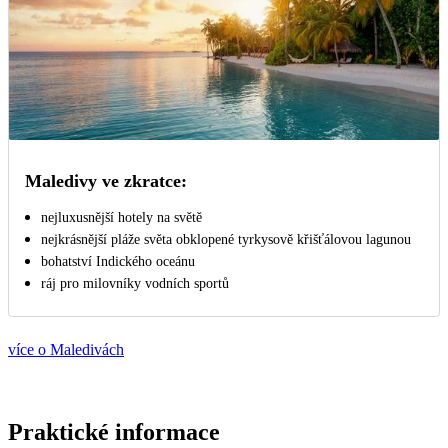
Maledivy ve zkratce:
nejluxusnější hotely na světě
nejkrásnější pláže světa obklopené tyrkysově křišťálovou lagunou
bohatství Indického oceánu
ráj pro milovníky vodních sportů
více o Maledivách
Praktické informace