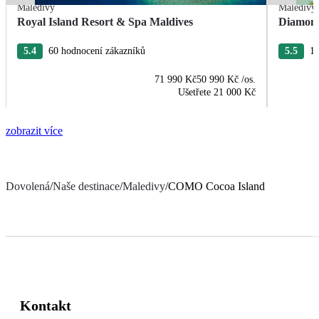
Maledivy
Maledivy
Royal Island Resort & Spa Maldives
Diamond
5.4
60 hodnocení zákazníků
5.5
11
71 990 Kč
50 990 Kč
/os.
Ušetřete
21 000 Kč
zobrazit více
Dovolená
/
Naše destinace
/
Maledivy
/
COMO Cocoa Island
Kontakt