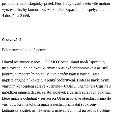
pro rodiny nebo skupinky přátel. Hosté ubytovaní v této vile mohou
využívat služby komorníka. Maximální kapacita: 5 dospělých nebo
4 dospělí a 2 děti.
Stravování
Polopenze nebo plná penze
Hlavní restaurace v hotelu COMO Cocoa Island nabízí speciality
inspirované jihoindickou kuchyní i klasické středomořské a asijské
pokrmy v moderním pojetí. V uvolněném baru u bazénu zase
najdete originální koktejly a lehké občerstvení. Hotel se navíc pyšní
vlastním konceptem zdravé kuchyně – COMO Shambhala Cuisine s
nabídkou ranních džusů, salátů, polévek a dalších zdravých pokrmů,
které můžete ochutnat v restauraci Ufaa nebo si je objednat přímo do
vaší vily. Kromě toho si můžete nechat přichystat soukromý
kulinářský zážitek na některém z úchvatných míst na ostrově včetně