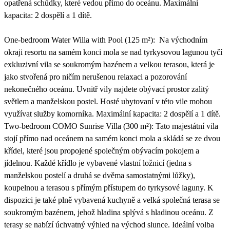
opatřená schůdky, které vedou přímo do oceánu. Maximální
kapacita: 2 dospělí a 1 dítě.
One-bedroom Water Willa with Pool (125 m²): Na východním
okraji resortu na samém konci mola se nad tyrkysovou lagunou tyčí
exkluzivní vila se soukromým bazénem a velkou terasou, která je
jako stvořená pro ničím nerušenou relaxaci a pozorování
nekonečného oceánu. Uvnitř vily najdete obývací prostor zalitý
světlem a manželskou postel. Hosté ubytovaní v této vile mohou
využívat služby komorníka. Maximální kapacita: 2 dospělí a 1 dítě.
Two-bedroom COMO Sunrise Villa (300 m²): Tato majestátní vila
stojí přímo nad oceánem na samém konci mola a skládá se ze dvou
křídel, které jsou propojené společným obývacím pokojem a
jídelnou. Každé křídlo je vybavené vlastní ložnicí (jedna s
manželskou postelí a druhá se dvěma samostatnými lůžky),
koupelnou a terasou s přímým přístupem do tyrkysové laguny. K
dispozici je také plně vybavená kuchyně a velká společná terasa se
soukromým bazénem, jehož hladina splývá s hladinou oceánu. Z
terasy se nabízí úchvatný výhled na východ slunce. Ideální volba