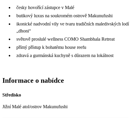
česky hovořící zástupce v Malé
butikový luxus na soukromém ostrově Makunufushi
ikonické nadvodní vily ve tvaru tradičních maledivských lodí
„dhoni“
světově proslulé wellness COMO Shambhala Retreat
přímý přístup k bohatému house reefu
zdravá a gurmánská kuchyně s důrazem na lokálnost
Informace o nabídce
Středisko
Jižní Malé atol/ostrov Makunufushi