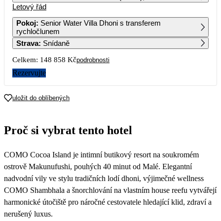
Letový řád
1
2
3
4
5
6
100 359
80 179
81 249
124 539
80 989
Pokoj
:
Senior Water Villa Dhoni s transferem
rychločlunem
7
8
9
10
11
12
13
Strava
:
Snídaně
100 989
108 459
81 249
80 179
107 739
82 789
Celkem:
148 858 Kč
podrobnosti
14
15
16
17
18
19
20
109 799
151 689
88 989
83 349
99 319
87 769
Rezervujte
21
22
23
24
25
26
27
103 039
94 179
82 229
74 429
80 179
85 699
86 659
uložit do oblíbených
28
29
30
100 819
109 699
99 079
Proč si vybrat tento hotel
COMO Cocoa Island je intimní butikový resort na soukromém
ostrově Makunufushi, pouhých 40 minut od Malé. Elegantní
nadvodní vily ve stylu tradičních lodí dhoni, výjimečné wellness
COMO Shambhala a šnorchlování na vlastním house reefu vytvářejí
harmonické útočiště pro náročné cestovatele hledající klid, zdraví a
nerušený luxus.