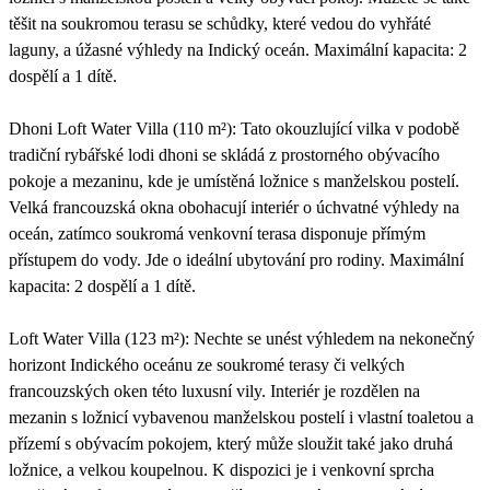
těšit na soukromou terasu se schůdky, které vedou do vyhřáté
laguny, a úžasné výhledy na Indický oceán. Maximální kapacita: 2
dospělí a 1 dítě.
Dhoni Loft Water Villa (110 m²): Tato okouzlující vilka v podobě
tradiční rybářské lodi dhoni se skládá z prostorného obývacího
pokoje a mezaninu, kde je umístěná ložnice s manželskou postelí.
Velká francouzská okna obohacují interiér o úchvatné výhledy na
oceán, zatímco soukromá venkovní terasa disponuje přímým
přístupem do vody. Jde o ideální ubytování pro rodiny. Maximální
kapacita: 2 dospělí a 1 dítě.
Loft Water Villa (123 m²): Nechte se unést výhledem na nekonečný
horizont Indického oceánu ze soukromé terasy či velkých
francouzských oken této luxusní vily. Interiér je rozdělen na
mezanin s ložnicí vybavenou manželskou postelí i vlastní toaletou a
přízemí s obývacím pokojem, který může sloužit také jako druhá
ložnice, a velkou koupelnou. K dispozici je i venkovní sprcha