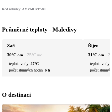
Kód nabídky:
AMVMDVB58O
Průměrné teploty - Maledivy
Září
Říjen
30
°C
25
°C
31
°C
2
den
noc
den
teplota vody
27°C
teplota vody
počet slunných hodin
6 h
počet slunnýc
O destinaci