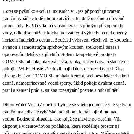
Hotel se pyšní kolekcí 33 luxusních vil, jež připomínají tvarem
tradiční rybářské lodě dhoni kotvící na hladině oceánu u dřevěné
promenády. Každá vila má vlastní terasu s přímým přístupem do
vody, odkud se můžete kochat úchvatnými výhledy na nekonečný
horizont Indického oceánu. Součástí vybavení všech vil je: koupelna
s vanou a samostatným sprchovým koutem, soukromá terasa s
opalovacími lehátky a jídelním stolem, koupelnové produkty
COMO Shambhala, plážová taška, žabky, občerstvovací stanice na
pokoji a Wi-Fi. Hosté všech vil mají dále k dispozici tyto služby:
přístup do lázní COMO Shambhala Retreat, wellness lekce dvakrát
denně, nemotorizované vodní sporty, úklid pokoje dvakrát denně,
praní a žehlení prádla, služba rozestýlání postele a hlídání dětí.
Dhoni Water Villa (75 m²): Ubytujte se v této jedinečné vile ve tvaru
tradiční maledivské rybářské lodi dhoni, která stojí přímo nad
vodou. Budete si připadat, jako když se plavíte po oceánu. Vila
disponuje víceúrovňovou podlahou, která rozděluje prostor na
ložnici s manželskou postelí a velký obývací pokoj. Můžete se také