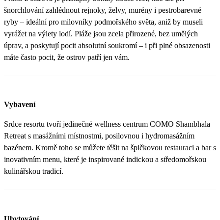
šnorchlování zahlédnout rejnoky, želvy, murény i pestrobarevné
ryby – ideální pro milovníky podmořského světa, aniž by museli
vyrážet na výlety lodí. Pláže jsou zcela přirozené, bez umělých
úprav, a poskytují pocit absolutní soukromí – i při plné obsazenosti
máte často pocit, že ostrov patří jen vám.
Vybavení
Srdce resortu tvoří jedinečné wellness centrum COMO Shambhala
Retreat s masážními místnostmi, posilovnou i hydromasážním
bazénem. Kromě toho se můžete těšit na špičkovou restauraci a bar s
inovativním menu, které je inspirované indickou a středomořskou
kulinářskou tradicí.
Ubytování