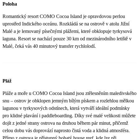
Poloha
Romantický resort COMO Cocoa Island je opravdovou perlou
uprostřed Indického oceánu. Rozkládá se na ostrově v atolu Jižní
Malé a je lemovaný písečnými plážemi, které obklopuje tyrkysová
laguna. Resort se nachází pouze 30 km od mezinárodního letiště v
Malé, čeká vás 40 minutový transfer rychlolodí.
Pláž
Pláže a moře u COMO Cocoa Island jsou ztělesněním maledivského
snu – ostrov je obklopen jemným bílým pískem a rozlehlou mělkou
lagunou v tyrkysových odstínech, která vytváří ideální podmínky
pro klidné plavání i paddleboarding. Díky své malé velikosti můžete
dojít z jedné strany ostrova na druhou během pár minut, přičemž
celou dobu vás doprovází naprosto čistá voda a klidná atmosféra.
Přímo z ostrova je přístupný bohatý house reef, kde lze při