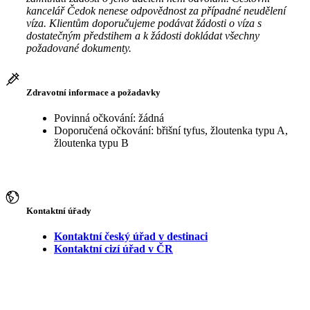
kancelář Čedok nenese odpovědnost za případné neudělení
víza. Klientům doporučujeme podávat žádosti o víza s
dostatečným předstihem a k žádosti dokládat všechny
požadované dokumenty.
Zdravotní informace a požadavky
Povinná očkování: žádná
Doporučená očkování: břišní tyfus, žloutenka typu A,
žloutenka typu B
Kontaktní úřady
Kontaktní český úřad v destinaci
Kontaktní cizí úřad v ČR