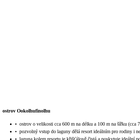
ostrov Ookolhufinolhu
•
ostrov o velikosti cca 600 m na délku a 100 m na šířku (cca 7
•
pozvolný vstup do laguny dělá resort ideálním pro rodiny i n
•
laguna kolem resortu je křišťálově čistá a poskytuje ideální