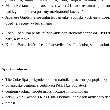
•
Manta Restaurant je luxusní over‑water à la carte restaurace pro 
nad lagunu, podává pokrmy mezinárodní kuchyně
•
Japanese Garden je speciální teppanyaki/ japonská kuchyně v tropi
obědy a večeře (výběr z menu)
•
Loabi Loabi Bar je hlavní pool‑side bar, otevřený denně od 10:00 d
party a karaoke
•
Kurum‑Bar je ležérní beach bar vedle dětského klubu, s houpacími 
Sport a zábava
•
The Cube Spa poskytuje bohatou nabídku procedur (za poplatek)
•
potápěčské centrum s certifikací PADI (za poplatek)
•
centrum vodních sportů nabízí možnosti šnorchlování
•
dětský klub Cocoon's Kids Club s bohatou nabídkou aktivit pro děti,
•
fitness