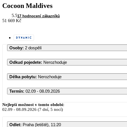
Cocoon Maldives
5.5
17 hodnocení zákazníků
51 669 Kč
Osoby
:
2 dospělí
Odkud pojedete
:
Nerozhoduje
Délka pobytu
:
Nerozhoduje
Termín
:
02.09 - 08.09.2026
Nejlepší možnost v tomto období:
02.09
-
08.09.2026
(7 dní, 5 nocí)
PO
Ú
Odlet
:
Praha (letiště), 11:20