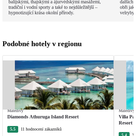
balijskými, thajskými a ájurvédskými masážemi,
dalších 
tradiční i vodní sporty a také to nejdůležitější –
obři jak
hypnotizující krása okolní přírody.
velryby.
Podobné hotely v regionu
Maledivy
Maledivy
Diamonds Athuruga Island Resort
Villa Pa
Resort 
5.5
11 hodnocení zákazníků
5.4
30