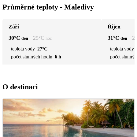
Průměrné teploty - Maledivy
Září
Říjen
30
°C
25
°C
31
°C
2
den
noc
den
teplota vody
27°C
teplota vody
počet slunných hodin
6 h
počet slunnýc
O destinaci