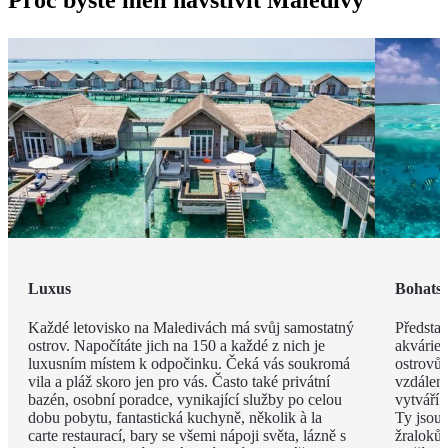
Proč byste měli navštívit Maledivy
Luxus
Bohatst
Každé letovisko na Maledivách má svůj samostatný
Představ
ostrov. Napočítáte jich na 150 a každé z nich je
akvárie
luxusním místem k odpočinku. Čeká vás soukromá
ostrovů 
vila a pláž skoro jen pro vás. Často také privátní
vzdáleno
bazén, osobní poradce, vynikající služby po celou
vytváří 
dobu pobytu, fantastická kuchyně, několik à la
Ty jsou
carte restaurací, bary se všemi nápoji světa, lázně s
žraloků