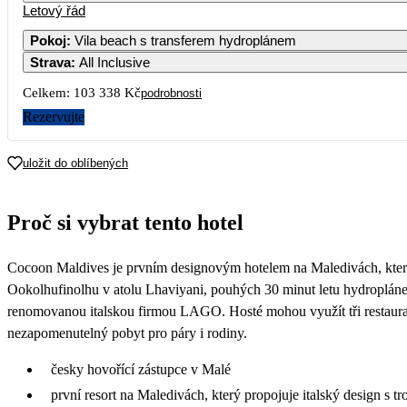
Letový řád
71 
Pokoj
:
Vila beach s transferem hydroplánem
Strava
:
All Inclusive
7
60 269
74 
Celkem:
103 338 Kč
podrobnosti
14
1
Rezervujte
66 949
93 
21
2
uložit do oblíbených
60 269
65 
28
2
Proč si vybrat tento hotel
61 699
66 
Cocoon Maldives je prvním designovým hotelem na Maledivách, který 
Ookolhufinolhu v atolu Lhaviyani, pouhých 30 minut letu hydropláne
renomovanou italskou firmou LAGO. Hosté mohou využít tři restaurace
nezapomenutelný pobyt pro páry i rodiny.
česky hovořící zástupce v Malé
první resort na Maledivách, který propojuje italský design s t