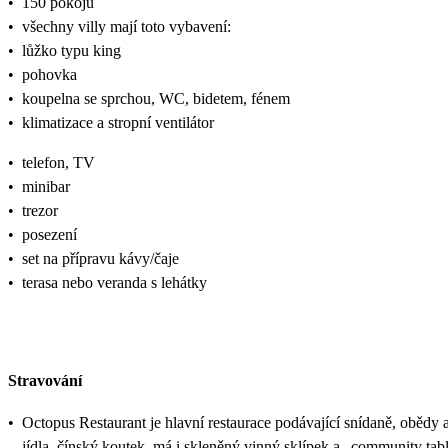
•
150 pokojů
•
všechny villy mají toto vybavení:
•
lůžko typu king
•
pohovka
•
koupelna se sprchou, WC, bidetem, fénem
•
klimatizace a stropní ventilátor
•
telefon, TV
•
minibar
•
trezor
•
posezení
•
set na přípravu kávy/čaje
•
terasa nebo veranda s lehátky
Stravování
•
Octopus Restaurant je hlavní restaurace podávající snídaně, obědy a 
jídla, čínský koutek, má i skleněný vinný sklípek a „community tabl