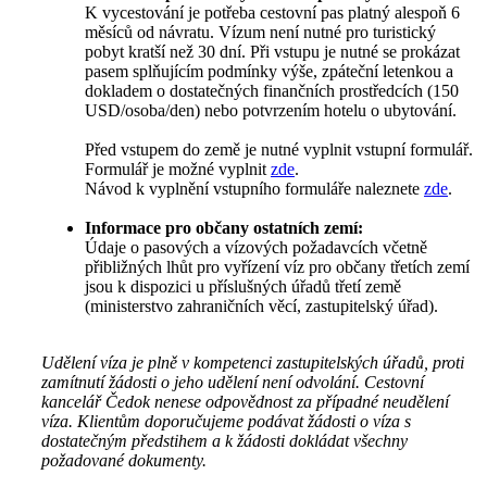
K vycestování je potřeba cestovní pas platný alespoň 6
měsíců od návratu. Vízum není nutné pro turistický
pobyt kratší než 30 dní. Při vstupu je nutné se prokázat
pasem splňujícím podmínky výše, zpáteční letenkou a
dokladem o dostatečných finančních prostředcích (150
USD/osoba/den) nebo potvrzením hotelu o ubytování.
Před vstupem do země je nutné vyplnit vstupní formulář.
Formulář je možné vyplnit
zde
.
Návod k vyplnění vstupního formuláře naleznete
zde
.
Informace pro občany ostatních zemí:
Údaje o pasových a vízových požadavcích včetně
přibližných lhůt pro vyřízení víz pro občany třetích zemí
jsou k dispozici u příslušných úřadů třetí země
(ministerstvo zahraničních věcí, zastupitelský úřad).
Udělení víza je plně v kompetenci zastupitelských úřadů, proti
zamítnutí žádosti o jeho udělení není odvolání. Cestovní
kancelář Čedok nenese odpovědnost za případné neudělení
víza. Klientům doporučujeme podávat žádosti o víza s
dostatečným předstihem a k žádosti dokládat všechny
požadované dokumenty.