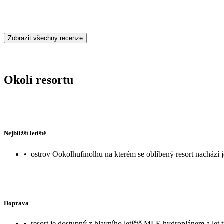
Zobrazit všechny recenze
Okolí resortu
Nejbližší letiště
•
ostrov Ookolhufinolhu na kterém se oblíbený resort nachází 
Doprava
•
resort je dostupný z hlavního letiště MLE hydroplánem a let 