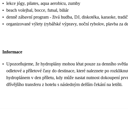
•
lekce jógy, pilates, aqua aerobicu, zumby
•
beach volejbal, bocce, futsal, biliár
•
denně zábavní program - živá hudba, DJ, diskotéka, karaoke, tradi
•
organizované výlety (rybářské výpravy, noční rybolov, plavba za de
Informace
•
Upozorňujeme, že hydroplány mohou létat pouze za denního světla (c
odletové a příletové časy do destinace, které naleznete po rozklik
hydroplánem v den příletu, kdy může nastat nutnost dokoupení prv
dřívějšího transferu z hotelu s následným delším čekání na letišti.