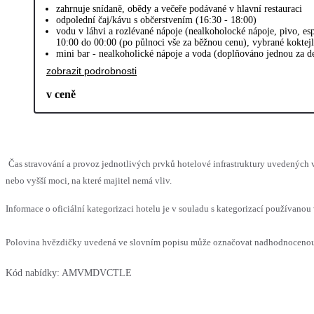
zahrnuje snídaně, obědy a večeře podávané v hlavní restauraci
odpolední čaj/kávu s občerstvením (16:30 - 18:00)
vodu v láhvi a rozlévané nápoje (nealkoholocké nápoje, pivo, esp
10:00 do 00:00 (po půlnoci vše za běžnou cenu), vybrané koktej
mini bar - nealkoholické nápoje a voda (doplňováno jednou za d
zobrazit podrobnosti
v ceně
Čas stravování a provoz jednotlivých prvků hotelové infrastruktury uvedenýc
nebo vyšší moci, na které majitel nemá vliv.
Informace o oficiální kategorizaci hotelu je v souladu s kategorizací používanou 
Polovina hvězdičky uvedená ve slovním popisu může označovat nadhodnocenou n
Kód nabídky:
AMVMDVCTLE