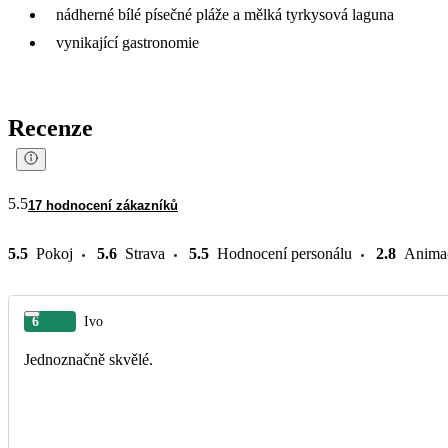
nádherné bílé písečné pláže a mělká tyrkysová laguna
vynikající gastronomie
Recenze
5.5
17 hodnocení zákazníků
5.5
Pokoj
5.6
Strava
5.5
Hodnocení personálu
2.8
Anima
6
Ivo
Jednoznačně skvělé.