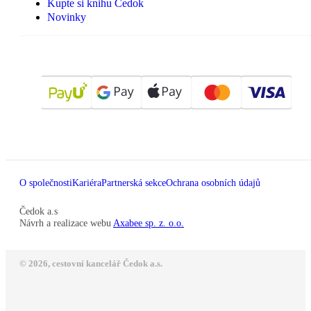
Kupte si knihu Čedok
Novinky
O společnosti
Kariéra
Partnerská sekce
Ochrana osobních údajů
Čedok a.s
Návrh a realizace webu
Axabee sp. z. o.o.
© 2026, cestovní kancelář Čedok a.s.