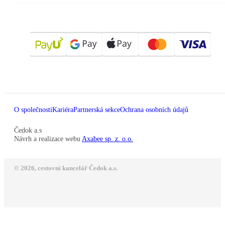
O společnosti
Kariéra
Partnerská sekce
Ochrana osobních údajů
Čedok a.s
Návrh a realizace webu
Axabee sp. z. o.o.
© 2026, cestovní kancelář Čedok a.s.