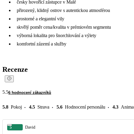
česky hovořící zástupce v Malé
přirozený, klidný ostrov s autentickou atmosférou
prostorné a elegantní vily
skvělý poměr cena/kvalita v prémiovém segmentu
výborná lokalita pro šnorchlování a výlety
komfortní zázemí a služby
Recenze
5.5
6 hodnocení zákazníků
5.8
Pokoj
4.5
Strava
5.6
Hodnocení personálu
4.3
Anima
5
David