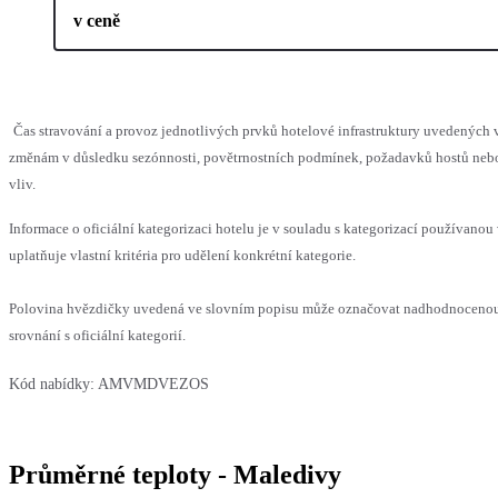
v ceně
Čas stravování a provoz jednotlivých prvků hotelové infrastruktury uvedenýc
změnám v důsledku sezónnosti, povětrnostních podmínek, požadavků hostů nebo 
vliv.
Informace o oficiální kategorizaci hotelu je v souladu s kategorizací používanou
uplatňuje vlastní kritéria pro udělení konkrétní kategorie.
Polovina hvězdičky uvedená ve slovním popisu může označovat nadhodnoceno
srovnání s oficiální kategorií.
Kód nabídky:
AMVMDVEZOS
Průměrné teploty - Maledivy