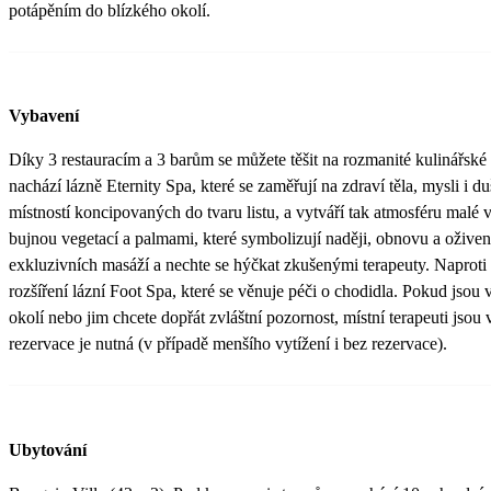
potápěním do blízkého okolí.
Vybavení
Díky 3 restauracím a 3 barům se můžete těšit na rozmanité kulinářské 
nachází lázně Eternity Spa, které se zaměřují na zdraví těla, mysli i du
místností koncipovaných do tvaru listu, a vytváří tak atmosféru malé
bujnou vegetací a palmami, které symbolizují naději, obnovu a oživení
exkluzivních masáží a nechte se hýčkat zkušenými terapeuty. Naproti
rozšíření lázní Foot Spa, které se věnuje péči o chodidla. Pokud jso
okolí nebo jim chcete dopřát zvláštní pozornost, místní terapeuti jsou
rezervace je nutná (v případě menšího vytížení i bez rezervace).
Ubytování