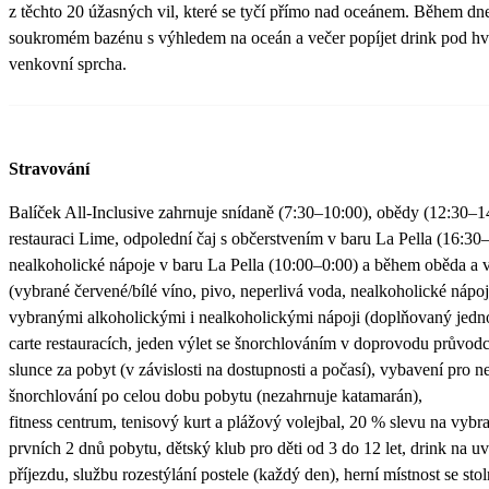
z těchto 20 úžasných vil, které se tyčí přímo nad oceánem. Během dn
soukromém bazénu s výhledem na oceán a večer popíjet drink pod hvě
venkovní sprcha.
Stravování
Balíček All-Inclusive zahrnuje snídaně (7:30–10:00), obědy (12:30–1
restauraci Lime, odpolední čaj s občerstvením v baru La Pella (16:30
nealkoholické nápoje v baru La Pella (10:00–0:00) a během oběda a v
(vybrané červené/bílé víno, pivo, neperlivá voda, nealkoholické nápo
vybranými alkoholickými i nealkoholickými nápoji (doplňovaný jedno
carte restauracích, jeden výlet se šnorchlováním v doprovodu průvod
slunce za pobyt (v závislosti na dostupnosti a počasí), vybavení pro 
šnorchlování po celou dobu pobytu (nezahrnuje katamarán),
fitness centrum, tenisový kurt a plážový volejbal, 20 % slevu na vy
prvních 2 dnů pobytu, dětský klub pro děti od 3 do 12 let, drink na uv
příjezdu, službu rozestýlání postele (každý den), herní místnost se st