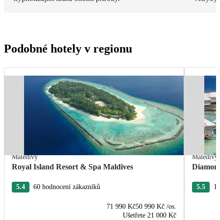
Podobné hotely v regionu
Maledivy
Maledivy
Royal Island Resort & Spa Maldives
Diamond
5.4
60 hodnocení zákazníků
5.5
11
71 990 Kč
50 990 Kč
/os.
Ušetřete
21 000 Kč