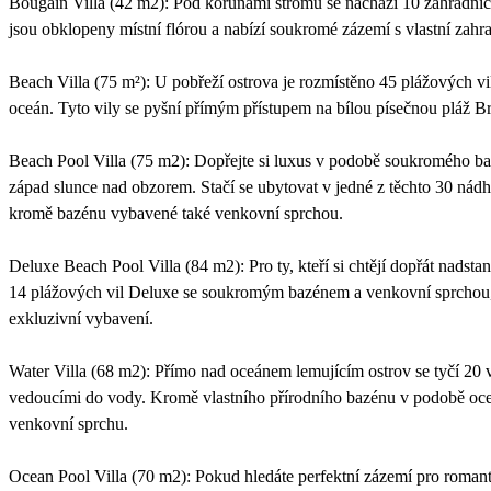
Bougain Villa (42 m2): Pod korunami stromů se nachází 10 zahradních 
jsou obklopeny místní flórou a nabízí soukromé zázemí s vlastní zahr
Beach Villa (75 m²): U pobřeží ostrova je rozmístěno 45 plážových 
oceán. Tyto vily se pyšní přímým přístupem na bílou písečnou pláž B
Beach Pool Villa (75 m2): Dopřejte si luxus v podobě soukromého b
západ slunce nad obzorem. Stačí se ubytovat v jedné z těchto 30 nádh
kromě bazénu vybavené také venkovní sprchou.
Deluxe Beach Pool Villa (84 m2): Pro ty, kteří si chtějí dopřát nadstan
14 plážových vil Deluxe se soukromým bazénem a venkovní sprchou, k
exkluzivní vybavení.
Water Villa (68 m2): Přímo nad oceánem lemujícím ostrov se tyčí 20 v
vedoucími do vody. Kromě vlastního přírodního bazénu v podobě oceá
venkovní sprchu.
Ocean Pool Villa (70 m2): Pokud hledáte perfektní zázemí pro romanti