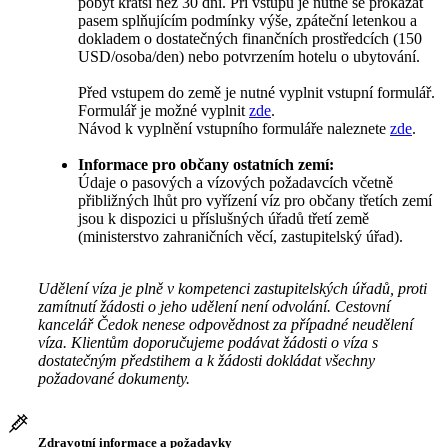
pobyt kratší než 30 dní. Při vstupu je nutné se prokázat
pasem splňujícím podmínky výše, zpáteční letenkou a
dokladem o dostatečných finančních prostředcích (150
USD/osoba/den) nebo potvrzením hotelu o ubytování.
Před vstupem do země je nutné vyplnit vstupní formulář.
Formulář je možné vyplnit
zde
.
Návod k vyplnění vstupního formuláře naleznete
zde
.
Informace pro občany ostatních zemí:
Údaje o pasových a vízových požadavcích včetně
přibližných lhůt pro vyřízení víz pro občany třetích zemí
jsou k dispozici u příslušných úřadů třetí země
(ministerstvo zahraničních věcí, zastupitelský úřad).
Udělení víza je plně v kompetenci zastupitelských úřadů, proti
zamítnutí žádosti o jeho udělení není odvolání. Cestovní
kancelář Čedok nenese odpovědnost za případné neudělení
víza. Klientům doporučujeme podávat žádosti o víza s
dostatečným předstihem a k žádosti dokládat všechny
požadované dokumenty.
Zdravotní informace a požadavky