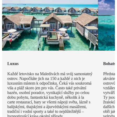
Luxus
Bohatst
Každé letovisko na Maledivách má svůj samostatný
Představ
ostrov. Napočítáte jich na 150 a každé z nich je
akvárie
luxusním místem k odpočinku. Čeká vás soukromá
ostrovů 
vila a pláž skoro jen pro vás. Často také privátní
vzdáleno
bazén, osobní poradce, vynikající služby po celou
vytváří 
dobu pobytu, fantastická kuchyně, několik à la
Ty jsou
carte restaurací, bary se všemi nápoji světa, lázně s
žraloků
balijskými, thajskými a ájurvédskými masážemi,
dalších 
tradiční i vodní sporty a také to nejdůležitější –
obři jak
hypnotizující krása okolní přírody.
velryby.