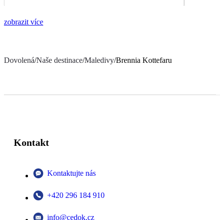
zobrazit více
Dovolená
/
Naše destinace
/
Maledivy
/
Brennia Kottefaru
Kontakt
Kontaktujte nás
+420 296 184 910
info@cedok.cz