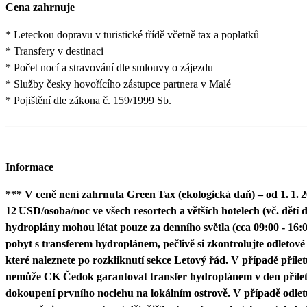
Cena zahrnuje
* Leteckou dopravu v turistické třídě včetně tax a poplatků
* Transfery v destinaci
* Počet nocí a stravování dle smlouvy o zájezdu
* Služby česky hovořícího zástupce partnera v Malé
* Pojištění dle zákona č. 159/1999 Sb.
Informace
*** V ceně není zahrnuta Green Tax (ekologická daň) – od 1. 1. 2
12 USD/osoba/noc ve všech resortech a větších hotelech (vč. dětí 
hydroplány mohou létat pouze za denního světla (cca 09:00 - 16:0
pobyt s transferem hydroplánem, pečlivě si zkontrolujte odletové 
které naleznete po rozkliknutí sekce Letový řád. V případě příle
nemůže CK Čedok garantovat transfer hydroplánem v den přílet
dokoupení prvního noclehu na lokálním ostrově. V případě odlet