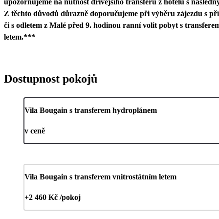
upozorňujeme na nutnost dřívějšího transferu z hotelu s následným
Z těchto důvodů důrazně doporučujeme při výběru zájezdu s pří
či s odletem z Malé před 9. hodinou ranní volit pobyt s transferem
letem.***
Dostupnost pokojů
Vila Bougain s transferem hydroplánem
v ceně
Vila Bougain s transferem vnitrostátním letem
+2 460 Kč /pokoj