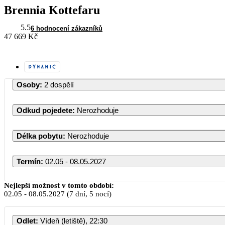
Brennia Kottefaru
5.5
6 hodnocení zákazníků
47 669 Kč
Osoby
:
2 dospělí
Odkud pojedete
:
Nerozhoduje
Délka pobytu
:
Nerozhoduje
Termín
:
02.05 - 08.05.2027
Květen 2027
Nejlepší možnost v tomto období:
02.05
-
08.05.2027
(7 dní, 5 nocí)
PO
ÚT
ST
ČT
PÁ
Odlet
:
Vídeň (letiště), 22:30