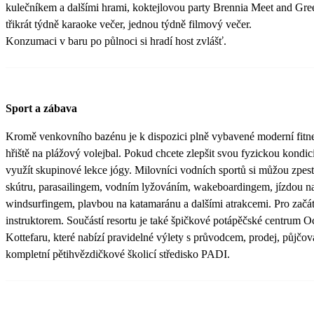
kulečníkem a dalšími hrami, koktejlovou party Brennia Meet and Gree
třikrát týdně karaoke večer, jednou týdně filmový večer.
Konzumaci v baru po půlnoci si hradí host zvlášť.
Sport a zábava
Kromě venkovního bazénu je k dispozici plně vybavené moderní fitnes
hřiště na plážový volejbal. Pokud chcete zlepšit svou fyzickou kondi
využít skupinové lekce jógy. Milovníci vodních sportů si můžou zpes
skútru, parasailingem, vodním lyžováním, wakeboardingem, jízdou na 
windsurfingem, plavbou na katamaránu a dalšími atrakcemi. Pro začáte
instruktorem. Součástí resortu je také špičkové potápěčské centrum
Kottefaru, které nabízí pravidelné výlety s průvodcem, prodej, půjčo
kompletní pětihvězdičkové školicí středisko PADI.