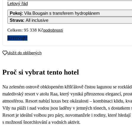
Letový řád
51
Pokoj
:
Vila Bougain s transferem hydroplánem
Strava
:
All inclusive
3
4
5
6
7
50 439
50 849
48 009
51 149
50 439
52
Celkem:
95 338 Kč
podrobnosti
10
11
12
13
14
Rezervujte
50 439
51 149
49 589
53 159
50 439
51
17
18
19
20
21
uložit do oblíbených
53 179
48 009
49 589
50 409
54 849
51
24
25
26
27
28
Proč si vybrat tento hotel
50 439
48 009
55 339
50 479
50 449
52
31
Na zeleném ostrově obklopeném křišťálově čistou lagunou se rozklád
48 879
maledivský resort v atolu Raa, který vyniká přirozenou elegancí, pros
atmosférou. Resort nabízí luxus bez okázalosti – kombinaci klidu, kva
Vily na pláži i nad vodou jsou laděny v jemných tónech, s dostatkem
Resort je ideální volbou pro páry, novomanžele i rodiny, které hledají 
s možností šnorchlování a vodních aktivit.