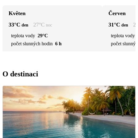
Květen
Červen
33
°C
27
°C
31
°C
2
den
noc
den
teplota vody
29°C
teplota vody
počet slunných hodin
6 h
počet slunnýc
O destinaci