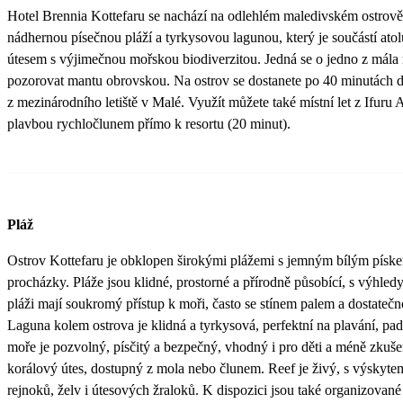
Hotel Brennia Kottefaru se nachází na odlehlém maledivském ostrov
nádhernou písečnou pláží a tyrkysovou lagunou, který je součástí ato
útesem s výjimečnou mořskou biodiverzitou. Jedná se o jedno z mála 
pozorovat mantu obrovskou. Na ostrov se dostanete po 40 minutách 
z mezinárodního letiště v Malé. Využít můžete také místní let z Ifuru
plavbou rychločlunem přímo k resortu (20 minut).
Pláž
Ostrov Kottefaru je obklopen širokými plážemi s jemným bílým pískem
procházky. Pláže jsou klidné, prostorné a přírodně působící, s výhled
pláži mají soukromý přístup k moři, často se stínem palem a dostateč
Laguna kolem ostrova je klidná a tyrkysová, perfektní na plavání, pa
moře je pozvolný, písčitý a bezpečný, vhodný i pro děti a méně zkuše
korálový útes, dostupný z mola nebo člunem. Reef je živý, s výskyte
rejnoků, želv i útesových žraloků. K dispozici jsou také organizovan