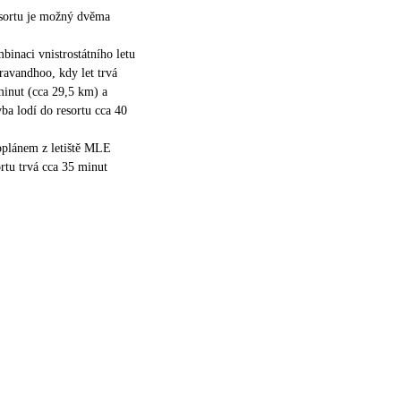
esortu je možný dvěma
binaci vnistrostátního letu
aravandhoo, kdy let trvá
minut (cca 29,5 km) a
vba lodí do resortu cca 40
oplánem z letiště MLE
rtu trvá cca 35 minut