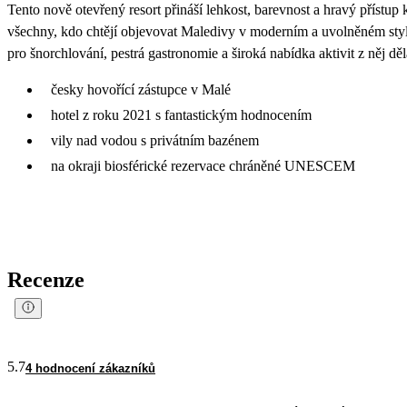
Tento nově otevřený resort přináší lehkost, barevnost a hravý přístup k
všechny, kdo chtějí objevovat Maledivy v moderním a uvolněném stylu.
pro šnorchlování, pestrá gastronomie a široká nabídka aktivit z něj dě
česky hovořící zástupce v Malé
hotel z roku 2021 s fantastickým hodnocením
vily nad vodou s privátním bazénem
na okraji biosférické rezervace chráněné UNESCEM
Recenze
5.7
4 hodnocení zákazníků