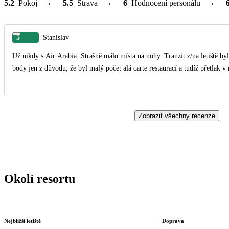
5.2
Pokoj
5.5
Strava
6
Hodnocení personálu
5
Stanislav
Už nikdy s Air Arabia. Strašně málo místa na nohy. Tranzit z/na letiště by
body jen z důvodu, že byl malý počet alá carte restaurací a tudíž přetlak v r
Zobrazit všechny recenze
Okolí resortu
Nejbližší letiště
Doprava