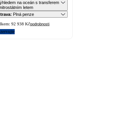
ýhledem na oceán s transferem
nitrostátním letem
trava
:
Plná penze
lkem:
92 938 Kč
podrobnosti
zervujte