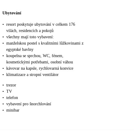
Ubytování
•
resort poskytuje ubytování v celkem 176
vilách, residencích a pokojů
•
všechny mají toto vybavení:
•
manželskou postel s kvalitními lůžkovinami z
egyptské bavlny
•
koupelna se sprchou, WC, fénem,
kosmetickými potřebami, osobní váhou
•
kávovar na kapsle, rychlovarná konvice
•
klimatizace a stropní ventilátor
•
trezor
•
TV
•
telefon
•
vybavení pro šnorchlování
•
minibar