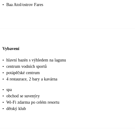
•
Baa Atol/ostrov Fares
Vybavení
•
hlavní bazén s výhledem na lagunu
•
centrum vodních sportů
•
potápěčské centrum
•
4 restaurace, 2 bary a kavárna
•
spa
•
obchod se suvenýry
•
Wi-Fi zdarma po celém resortu
•
dětský klub