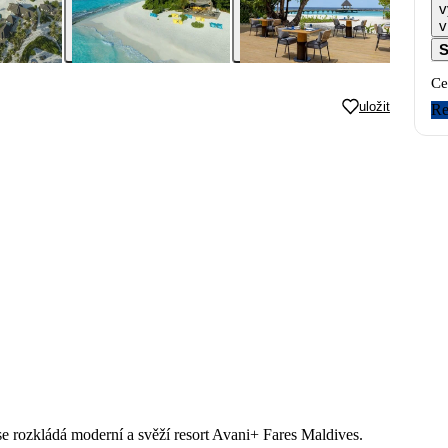
v
v
S
Ce
uložit
Re
 rozkládá moderní a svěží resort Avani+ Fares Maldives.