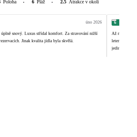
6
Poloha
6
Pláž
2.5
Atrakce v okolí
úno 2026
6
Mar
l úplně snový. Luxus střídal komfort. Za stravování nižší
Až na cestu do
ezervacích. Jinak kvalita jídla byla skvělá.
letenky. Vůbec jsme nevěděli s kým a v kolik dál p
jediné co bych