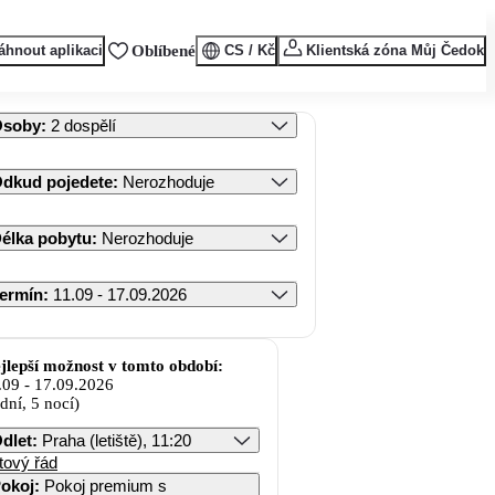
áhnout aplikaci
Oblíbené
CS / Kč
Klientská zóna Můj Čedok
Osoby
:
2 dospělí
dkud pojedete
:
Nerozhoduje
élka pobytu
:
Nerozhoduje
ermín
:
11.09 - 17.09.2026
jlepší možnost v tomto období:
.09
-
17.09.2026
 dní, 5 nocí)
dlet
:
Praha (letiště), 11:20
tový řád
okoj
:
Pokoj premium s