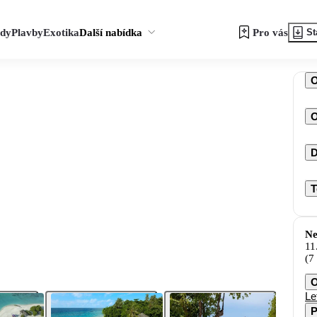
zdy
Plavby
Exotika
Další nabídka
Pro vás
St
O
D
T
Ne
11
(7
O
Le
P