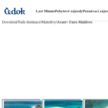
Last Minute
Pobytové zájezdy
Poznávací záje
více fotografií (23)
Dovolená
/
Naše destinace
/
Maledivy
/
Avani+ Fares Maldives