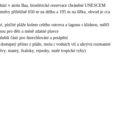
chází v atolu Baa, biosférické rezervace chráněné UNESCEM
změry přibližně 650 m na délku a 195 m na šířku, obvod je cca
é, písčité pláže kolem celého ostrova a lagunu s klidnou, mělčí
ou pro děti a méně zdatné plavce
lubší části pro šnorchlování a potápění
e dostupný přímo z pláže, mola i vodních vil a ukrývá rozmanité
elvy, manty, žraloky, rejnoky, malé tropické ryby)