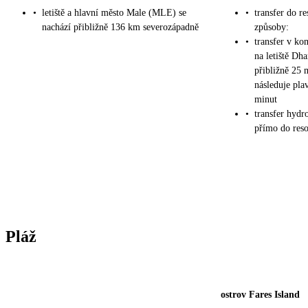
•
letiště a hlavní město Male (MLE) se
•
transfer do r
nachází přibližně 136 km severozápadně
způsoby:
•
transfer v kom
na letiště Dh
přibližně 25 
následuje pla
minut
•
transfer hydr
přímo do reso
Pláž
ostrov Fares Island