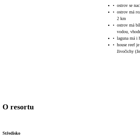
•
ostrov se na
•
ostrov má ro
2 km
•
ostrov má bíl
vodou, vhodn
•
laguna má i h
•
house reef j
živočichy (ž
O resortu
Středisko