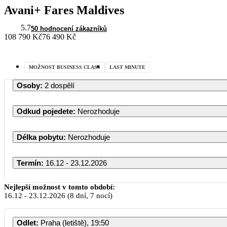
Avani+ Fares Maldives
5.7
50 hodnocení zákazníků
108 790 Kč
76 490 Kč
MOŽNOST BUSINESS CLASS
LAST MINUTE
Osoby
:
2 dospělí
Odkud pojedete
:
Nerozhoduje
Délka pobytu
:
Nerozhoduje
Termín
:
16.12 - 23.12.2026
Nejlepší možnost v tomto období:
16.12
-
23.12.2026
(8 dní, 7 nocí)
Odlet
:
Praha (letiště), 19:50