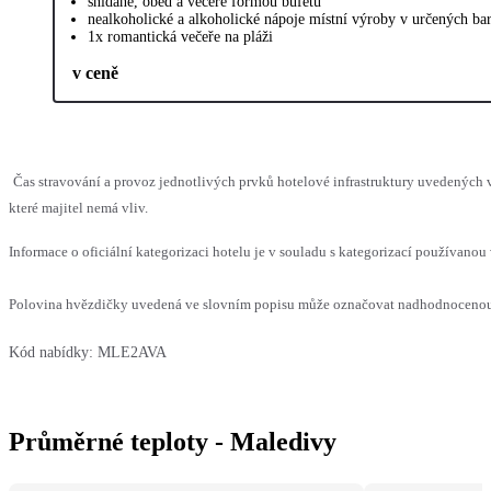
snídaně, oběd a večeře formou bufetu
nealkoholické a alkoholické nápoje místní výroby v určených bar
1x romantická večeře na pláži
v ceně
Čas stravování a provoz jednotlivých prvků hotelové infrastruktury uvedenýc
které majitel nemá vliv.
Informace o oficiální kategorizaci hotelu je v souladu s kategorizací používanou 
Polovina hvězdičky uvedená ve slovním popisu může označovat nadhodnocenou n
Kód nabídky:
MLE2AVA
Průměrné teploty - Maledivy