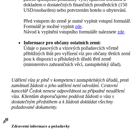
dokladem o dostatečných finančních prostředcích (150
USD/osoba/den) nebo potvrzením hotelu o ubytování.
Před vstupem do země je nutné vyplnit vstupní formulář.
Formulář je možné vyplnit
zde
.
Návod k vyplnění vstupního formuláře naleznete
zde
.
Informace pro občany ostatních zemí:
Údaje o pasových a vízových požadavcích včetně
přibližných lhůt pro vyřízení víz pro občany třetích zemí
jsou k dispozici u příslušných úřadů třetí země
(ministerstvo zahraničních věcí, zastupitelský úřad).
Udělení víza je plně v kompetenci zastupitelských úřadů, proti
zamítnutí žádosti o jeho udělení není odvolání. Cestovní
kancelář Čedok nenese odpovědnost za případné neudělení
víza. Klientům doporučujeme podávat žádosti o víza s
dostatečným předstihem a k žádosti dokládat všechny
požadované dokumenty.
Zdravotní informace a požadavky