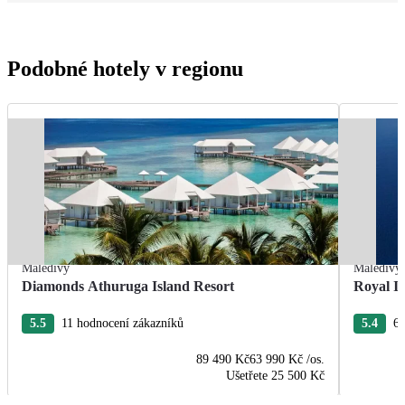
Podobné hotely v regionu
Maledivy
Maledivy
Diamonds Athuruga Island Resort
Royal I
5.5
11 hodnocení zákazníků
5.4
60
89 490 Kč
63 990 Kč
/os.
Ušetřete
25 500 Kč