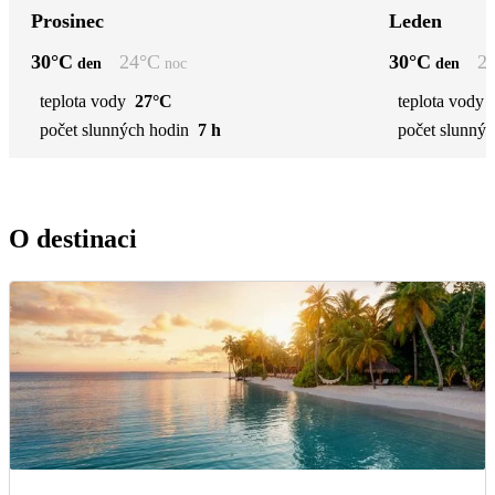
Prosinec
Leden
30
°C
24
°C
30
°C
2
den
noc
den
teplota vody
27°C
teplota vody
počet slunných hodin
7 h
počet slunnýc
O destinaci