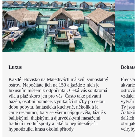
Luxus
Bohatst
Každé letovisko na Maledivách má svůj samostatný
Představ
ostrov. Napočítáte jich na 150 a každé z nich je
akvárie
luxusním místem k odpočinku. Čeká vás soukromá
ostrovů 
vila a pláž skoro jen pro vás. Často také privátní
vzdáleno
bazén, osobní poradce, vynikající služby po celou
vytváří 
dobu pobytu, fantastická kuchyně, několik à la
Ty jsou
carte restaurací, bary se všemi nápoji světa, lázně s
žraloků
balijskými, thajskými a ájurvédskými masážemi,
dalších 
tradiční i vodní sporty a také to nejdůležitější –
obři jak
hypnotizující krása okolní přírody.
velryby.