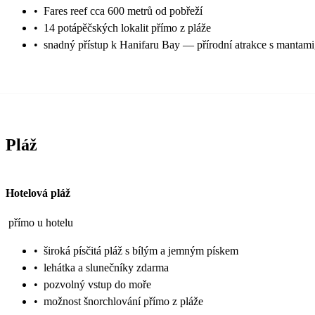
•
Fares reef cca 600 metrů od pobřeží
•
14 potápěčských lokalit přímo z pláže
•
snadný přístup k Hanifaru Bay — přírodní atrakce s mantami, 
Pláž
Hotelová pláž
přímo u hotelu
•
široká písčitá pláž s bílým a jemným pískem
•
lehátka a slunečníky zdarma
•
pozvolný vstup do moře
•
možnost šnorchlování přímo z pláže