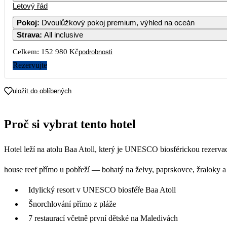
Letový řád
Pokoj
:
Dvoulůžkový pokoj premium, výhled na oceán
Strava
:
All inclusive
Celkem:
152 980 Kč
podrobnosti
Rezervujte
uložit do oblíbených
Proč si vybrat tento hotel
Hotel leží na atolu Baa Atoll, který je UNESCO biosférickou rezerv
house reef přímo u pobřeží — bohatý na želvy, paprskovce, žraloky a 
Idylický resort v UNESCO biosféře Baa Atoll
Šnorchlování přímo z pláže
7 restaurací včetně první dětské na Maledivách