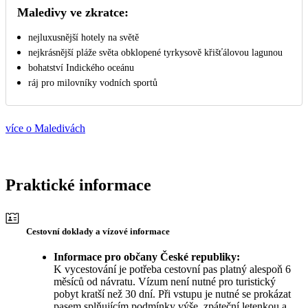
Maledivy ve zkratce:
nejluxusnější hotely na světě
nejkrásnější pláže světa obklopené tyrkysově křišťálovou lagunou
bohatství Indického oceánu
ráj pro milovníky vodních sportů
více o Maledivách
Praktické informace
Cestovní doklady a vízové informace
Informace pro občany České republiky:
K vycestování je potřeba cestovní pas platný alespoň 6
měsíců od návratu. Vízum není nutné pro turistický
pobyt kratší než 30 dní. Při vstupu je nutné se prokázat
pasem splňujícím podmínky výše, zpáteční letenkou a