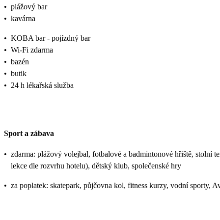
•
plážový bar
•
kavárna
•
KOBA bar - pojízdný bar
•
Wi-Fi zdarma
•
bazén
•
butik
•
24 h lékařská služba
Sport a zábava
•
zdarma: plážový volejbal, fotbalové a badmintonové hřiště, stolní te
lekce dle rozvrhu hotelu), dětský klub, společenské hry
•
za poplatek: skatepark, půjčovna kol, fitness kurzy, vodní sporty, 