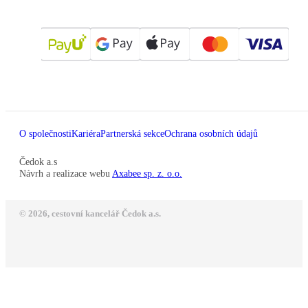
O společnosti
Kariéra
Partnerská sekce
Ochrana osobních údajů
Čedok a.s
Návrh a realizace webu
Axabee sp. z. o.o.
© 2026, cestovní kancelář Čedok a.s.