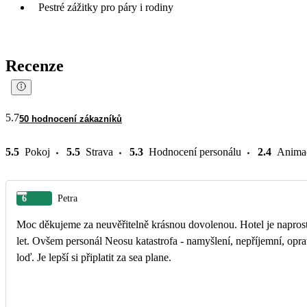
Pestré zážitky pro páry i rodiny
Recenze
5.7
50 hodnocení zákazníků
5.5
Pokoj
5.5
Strava
5.3
Hodnocení personálu
2.4
Anima
6
Petra
Moc děkujeme za neuvěřitelně krásnou dovolenou. Hotel je naprosto 
let. Ovšem personál Neosu katastrofa - namyšlení, nepříjemní, oprav
loď. Je lepší si připlatit za sea plane.