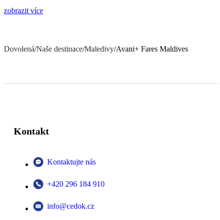
zobrazit více
Dovolená
/
Naše destinace
/
Maledivy
/
Avani+ Fares Maldives
Kontakt
Kontaktujte nás
+420 296 184 910
info@cedok.cz