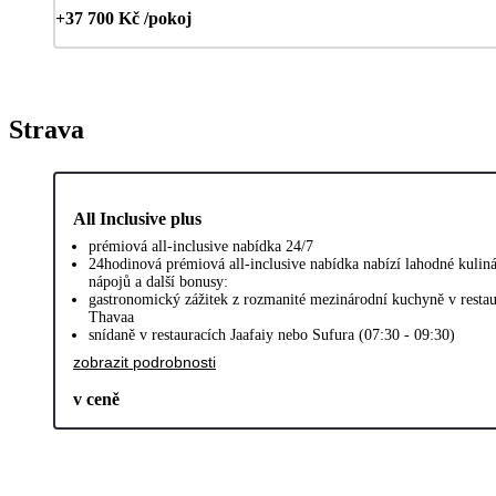
+37 700 Kč /pokoj
Strava
All Inclusive plus
prémiová all-inclusive nabídka 24/7
24hodinová prémiová all-inclusive nabídka nabízí lahodné kulin
nápojů a další bonusy:
gastronomický zážitek z rozmanité mezinárodní kuchyně v restau
Thavaa
snídaně v restauracích Jaafaiy nebo Sufura (07:30 - 09:30)
zobrazit podrobnosti
v ceně