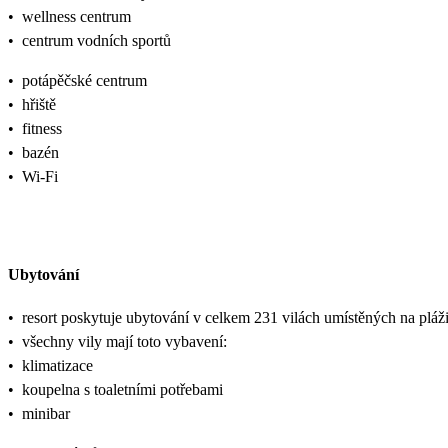
•
wellness centrum
•
centrum vodních sportů
•
potápěčské centrum
•
hřiště
•
fitness
•
bazén
•
Wi-Fi
Ubytování
•
resort poskytuje ubytování v celkem 231 vilách umístěných na plá
•
všechny vily mají toto vybavení:
•
klimatizace
•
koupelna s toaletními potřebami
•
minibar