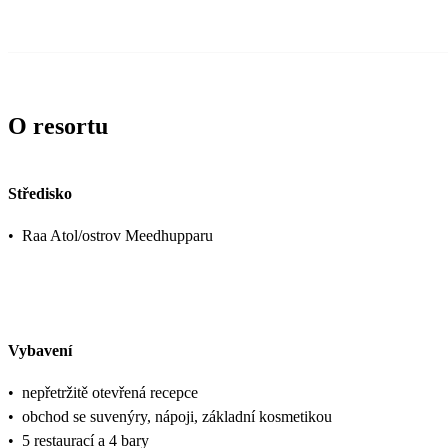
O resortu
Středisko
•
Raa Atol/ostrov Meedhupparu
Vybavení
•
nepřetržitě otevřená recepce
•
obchod se suvenýry, nápoji, základní kosmetikou
•
5 restaurací a 4 bary