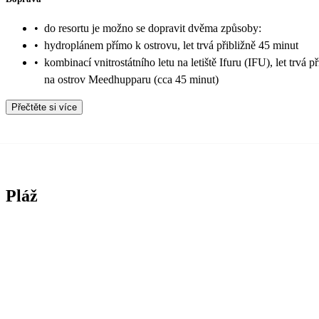
•
do resortu je možno se dopravit dvěma způsoby:
•
hydroplánem přímo k ostrovu, let trvá přibližně 45 minut
•
kombinací vnitrostátního letu na letiště Ifuru (IFU), let trvá 
na ostrov Meedhupparu (cca 45 minut)
Přečtěte si více
Pláž