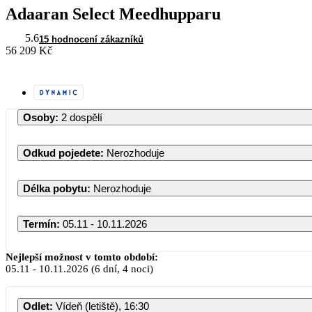
Adaaran Select Meedhupparu
5.6
15 hodnocení zákazníků
56 209 Kč
Osoby
:
2 dospělí
Odkud pojedete
:
Nerozhoduje
Délka pobytu
:
Nerozhoduje
Termín
:
05.11 - 10.11.2026
Listopad 2026
Nejlepší možnost v tomto období:
05.11
-
10.11.2026
(6 dní, 4 noci)
PO
ÚT
ST
ČT
PÁ
Odlet
:
Vídeň (letiště), 16:30