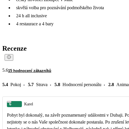
skvělá volba pro poznávání podmořského života
24 h all inclusive
4 restaurace a 4 bary
Recenze
5.6
15 hodnocení zákazníků
5.4
Pokoj
5.7
Strava
5.8
Hodnocení personálu
2.8
Anima
6
Karel
Pobyt byl dokonalý, na závěr poznamenaný událostmi v Dubaji. P
nejistoty se o nás Vaše společnost dokonale postarala. Po zrušení letů
letenky i náhradní ubytování v Hulhumalé, následně pak i přímý le