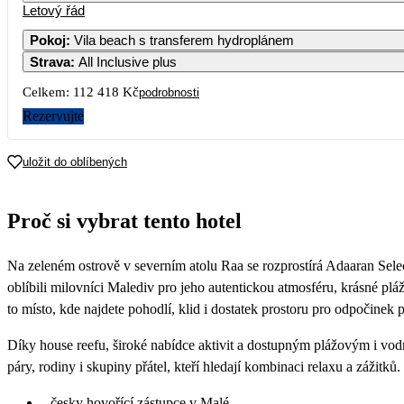
Letový řád
Pokoj
:
Vila beach s transferem hydroplánem
Strava
:
All Inclusive plus
2
3
4
5
6
66 419
57 919
63 419
56 209
59 899
Celkem:
112 418 Kč
podrobnosti
9
10
11
12
13
Rezervujte
62 519
60 869
63 419
57 539
58 489
16
17
18
19
20
uložit do oblíbených
64 389
64 019
66 259
58 979
64 889
23
24
25
26
27
Proč si vybrat tento hotel
63 359
63 089
63 429
59 079
61 709
30
Na zeleném ostrově v severním atolu Raa se rozprostírá Adaaran Selec
64 099
oblíbili milovníci Malediv pro jeho autentickou atmosféru, krásné pláže 
to místo, kde najdete pohodlí, klid i dostatek prostoru pro odpočinek
Díky house reefu, široké nabídce aktivit a dostupným plážovým i vod
páry, rodiny i skupiny přátel, kteří hledají kombinaci relaxu a zážitků.
česky hovořící zástupce v Malé