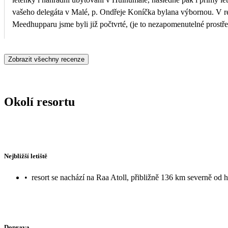
vašeho delegáta v Malé, p. Ondřeje Koníčka bylana výbornou. V resortu Adaaran Select
Meedhupparu jsme byli již počtvrté, (je to nezapomenutelné prostřed
Čedokem. Kdybychom v budoucnosti dovolenou do tohoto resortu ješ
Vámi. Hana a Karel Mašínovi
Zobrazit všechny recenze
Okolí resortu
Nejbližší letiště
•
resort se nachází na Raa Atoll, přibližně 136 km severně od 
Doprava