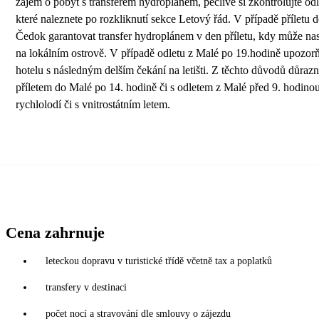
zájem o pobyt s transferem hydroplánem, pečlivě si zkontrolujte odl
které naleznete po rozkliknutí sekce Letový řád. V případě přílet
Čedok garantovat transfer hydroplánem v den příletu, kdy může na
na lokálním ostrově. V případě odletu z Malé po 19.hodině upozorňu
hotelu s následným delším čekání na letišti. Z těchto důvodů důraz
příletem do Malé po 14. hodině či s odletem z Malé před 9. hodinou 
rychlolodí či s vnitrostátním letem.
Cena zahrnuje
leteckou dopravu v turistické třídě včetně tax a poplatků
transfery v destinaci
počet nocí a stravování dle smlouvy o zájezdu