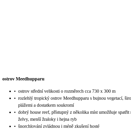
ostrov Meedhupparu
•
ostrov střední velikosti o rozměrech cca 730 x 300 m
•
rozlehlý tropický ostrov Meedhupparu s bujnou vegetací, ši
plážemi a dostatkem soukromí
•
dobrý house reef, přístupný z několika míst umožňuje spatřit 
želvy, menší žraloky i hejna ryb
•
šnorchlování zvládnou i méně zkušení hosté