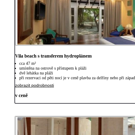
Vila beach s transferem hydroplánem
cca 47 m²
umístěna na ostrově s přístupem k pláži
dvě lehátka na pláži
při rezervaci od pěti nocí je v ceně plavba za delfíny nebo při zápa
zobrazit podrobnosti
v ceně