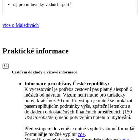
ráj pro milovníky vodních sportů
více o Maledivách
Praktické informace
Cestovní doklady a vízové informace
Informace pro občany České republiky:
K vycestování je potřeba cestovní pas platný alespoň 6
měsíců od návratu. Vízum není nutné pro turistický
pobyt kratší než 30 dní. Při vstupu je nutné se prokázat
pasem splňujícím podmínky výše, zpáteční letenkou a
dokladem o dostatečných finančních prostředcích (150
USD/osoba/den) nebo potvrzením hotelu o ubytování.
Před vstupem do země je nutné vyplnit vstupní formulář.
Formulář je možné vyplnit
zde
.
Návod k vyplnění vstupního formuláře naleznete
zde
.