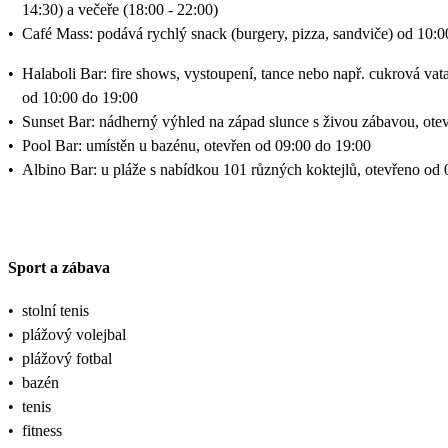
14:30) a večeře (18:00 - 22:00)
•
Café Mass: podává rychlý snack (burgery, pizza, sandviče) od 10:0
•
Halaboli Bar: fire shows, vystoupení, tance nebo např. cukrová vat
od 10:00 do 19:00
•
Sunset Bar: nádherný výhled na západ slunce s živou zábavou, ote
•
Pool Bar: umístěn u bazénu, otevřen od 09:00 do 19:00
•
Albino Bar: u pláže s nabídkou 101 různých koktejlů, otevřeno od 
Sport a zábava
•
stolní tenis
•
plážový volejbal
•
plážový fotbal
•
bazén
•
tenis
•
fitness