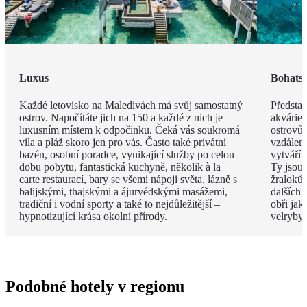
Luxus
Bohatst
Každé letovisko na Maledivách má svůj samostatný
Představ
ostrov. Napočítáte jich na 150 a každé z nich je
akvárie
luxusním místem k odpočinku. Čeká vás soukromá
ostrovů 
vila a pláž skoro jen pro vás. Často také privátní
vzdáleno
bazén, osobní poradce, vynikající služby po celou
vytváří 
dobu pobytu, fantastická kuchyně, několik à la
Ty jsou
carte restaurací, bary se všemi nápoji světa, lázně s
žraloků
balijskými, thajskými a ájurvédskými masážemi,
dalších 
tradiční i vodní sporty a také to nejdůležitější –
obři jak
hypnotizující krása okolní přírody.
velryby.
Podobné hotely v regionu