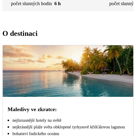
počet slunných hodin
6 h
počet slunnýc
O destinaci
Maledivy ve zkratce:
nejluxusnější hotely na světě
nejkrásnější pláže světa obklopené tyrkysově křišťálovou lagunou
bohatství Indického oceánu