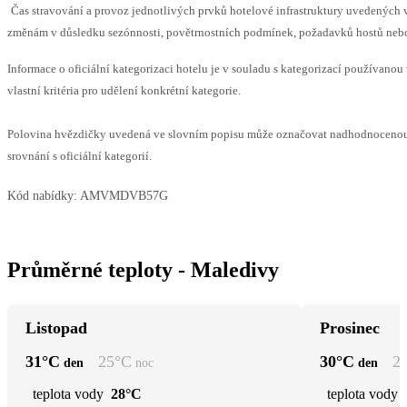
Čas stravování a provoz jednotlivých prvků hotelové infrastruktury uvedenýc
změnám v důsledku sezónnosti, povětrnostních podmínek, požadavků hostů nebo v
Informace o oficiální kategorizaci hotelu je v souladu s kategorizací používanou
vlastní kritéria pro udělení konkrétní kategorie.
Polovina hvězdičky uvedená ve slovním popisu může označovat nadhodnoceno
srovnání s oficiální kategorií.
Kód nabídky:
AMVMDVB57G
Průměrné teploty - Maledivy
Listopad
Prosinec
31
°C
25
°C
30
°C
2
den
noc
den
teplota vody
28°C
teplota vody