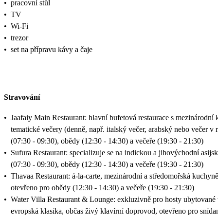
•
pracovní stůl
•
TV
•
Wi-Fi
•
trezor
•
set na přípravu kávy a čaje
Stravování
•
Jaafaiy Main Restaurant: hlavní bufetová restaurace s mezinárodní k
tematické večery (denně, např. italský večer, arabský nebo večer v 
(07:30 - 09:30), obědy (12:30 - 14:30) a večeře (19:30 - 21:30)
•
Sufura Restaurant: specializuje se na indickou a jihovýchodní asij
(07:30 - 09:30), obědy (12:30 - 14:30) a večeře (19:30 - 21:30)
•
Thavaa Restaurant: á‑la‑carte, mezinárodní a středomořská kuchyně
otevřeno pro obědy (12:30 - 14:30) a večeře (19:30 - 21:30)
•
Water Villa Restaurant & Lounge: exkluzivně pro hosty ubytované ve
evropská klasika, občas živý klavírní doprovod, otevřeno pro snída