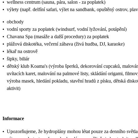
•
wellness centrum (sauna, pára, salon - za poplatek)
•
výlety (např. delfíní safari, výlet na sandbank, opuštěný ostrov, pl
•
obchody
•
vodní sporty za poplatek (windsurf, vodní lyžování, potápění)
•
Chavana Spa (masáže a další procedury) za poplatek
•
plážová diskotéka, večerní zábava (živá hudba, DJ, karaoke)
•
lékař na ostrově
•
šipky, biliár
•
dětský klub Koama's (výroba šperků, dekorování cupcaků, malování n
uvítacích karet, malování na palmové listy, skládání origami, filmo
výroba masek, hledání pokladu, stavění hradů z písku, dětská disk
aktivit)
Informace
•
Upozorňujeme, že hydroplány mohou létat pouze za denního světla (