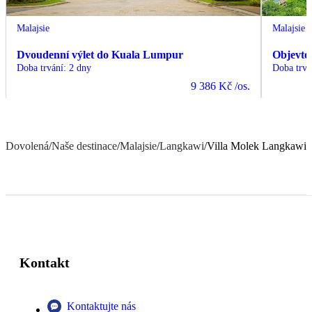
Malajsie
Malajsie
Dvoudenní výlet do Kuala Lumpur
Objevte
Doba trvání
:
2 dny
Doba trvá
9 386 Kč
/os.
Dovolená
/
Naše destinace
/
Malajsie
/
Langkawi
/
Villa Molek Langkawi
Kontakt
Kontaktujte nás