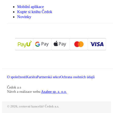
Mobilní aplikace
Kupte si knihu Čedok
Novinky
O společnosti
Kariéra
Partnerská sekce
Ochrana osobních údajů
Čedok a.s
Návrh a realizace webu
Axabee sp. z. o.o.
© 2026, cestovní kancelář Čedok a.s.