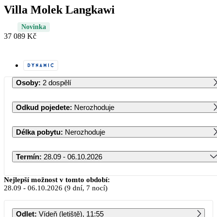
Villa Molek Langkawi
Novinka
37 089 Kč
Osoby
:
2 dospělí
Odkud pojedete
:
Nerozhoduje
Délka pobytu
:
Nerozhoduje
Termín
:
28.09 - 06.10.2026
Září 2026
Nejlepší možnost v tomto období:
28.09
-
06.10.2026
(9 dní, 7 nocí)
PO
ÚT
ST
ČT
PÁ
SO
NE
Odlet
:
Vídeň (letiště), 11:55