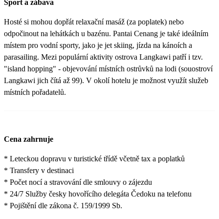
Sport a zábava
Hosté si mohou dopřát relaxační masáž (za poplatek) nebo
odpočinout na lehátkách u bazénu. Pantai Cenang je také ideálním
místem pro vodní sporty, jako je jet skiing, jízda na kánoích a
parasailing. Mezi populární aktivity ostrova Langkawi patří i tzv.
"island hopping" - objevování místních ostrůvků na lodi (souostroví
Langkawi jich čítá až 99). V okolí hotelu je možnost využít služeb
místních pořadatelů.
Cena zahrnuje
* Leteckou dopravu v turistické třídě včetně tax a poplatků
* Transfery v destinaci
* Počet nocí a stravování dle smlouvy o zájezdu
* 24/7 Služby česky hovořícího delegáta Čedoku na telefonu
* Pojištění dle zákona č. 159/1999 Sb.