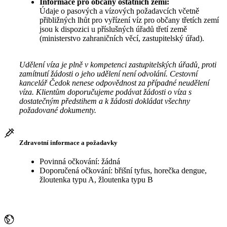
Informace pro občany ostatních zemí:
Údaje o pasových a vízových požadavcích včetně
přibližných lhůt pro vyřízení víz pro občany třetích zemí
jsou k dispozici u příslušných úřadů třetí země
(ministerstvo zahraničních věcí, zastupitelský úřad).
Udělení víza je plně v kompetenci zastupitelských úřadů, proti
zamítnutí žádosti o jeho udělení není odvolání. Cestovní
kancelář Čedok nenese odpovědnost za případné neudělení
víza. Klientům doporučujeme podávat žádosti o víza s
dostatečným předstihem a k žádosti dokládat všechny
požadované dokumenty.
Zdravotní informace a požadavky
Povinná očkování: žádná
Doporučená očkování: břišní tyfus, horečka dengue,
žloutenka typu A, žloutenka typu B