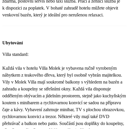
zdarma, poštovní servis nebo taxi služba. Prací a žehlící služba je
k dispozici za poplatek. V bohaté zahradě hotelu můžete objevit
venkovní bazén, který je ideální pro nerušenou relaxaci.
Ubytování
Villa standard:
Každá vila v hotelu Villa Molek je vybavena ručně vyrobeným
nábytkem z teakového dřeva, který byl osobně vybrán majitelkou.
Vily v Molek Villa mají soukromé balkony s výhledem na bazén a
zahradu a koupelny se střešními okny. Každá vila disponuje
odděleným obývacím a jídelním prostorem, stejně jako kuchyňským
koutem s minibarem a rychlovarnou konvicí se sadou na přípravu
čaje a kávy. Vybavení zahrnuje minibar, TV s plochou obrazovkou,
rychlovarnou konvici a trezor. Některé vily mají také DVD
přehrávač a balkon nebo patio. Součástí jsou doplňky do koupelny,