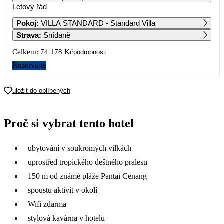
Letový řád
1
2
3
4
5
6
59 659
55 029
Pokoj
:
VILLA STANDARD - Standard Villa
Strava
:
Snídaně
7
8
9
10
11
12
13
61 719
59 769
69 139
48 779
Celkem:
74 178 Kč
podrobnosti
14
15
16
17
18
19
20
Rezervujte
57 059
59 939
59 119
61 169
21
22
23
24
25
26
27
uložit do oblíbených
52 959
41 419
40 319
43 409
28
29
30
Proč si vybrat tento hotel
37 089
37 859
ubytování v soukromých vilkách
uprostřed tropického deštného pralesu
150 m od známé pláže Pantai Cenang
spoustu aktivit v okolí
Wifi zdarma
stylová kavárna v hotelu