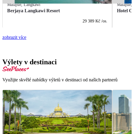
Malajsie
,
Langkawi
Malajsie
,
Berjaya Langkawi Resort
Hotel C
29 389 Kč
/os.
zobrazit více
Výlety v destinaci
Využijte skvělé nabídky výletů v destinaci od našich partnerů