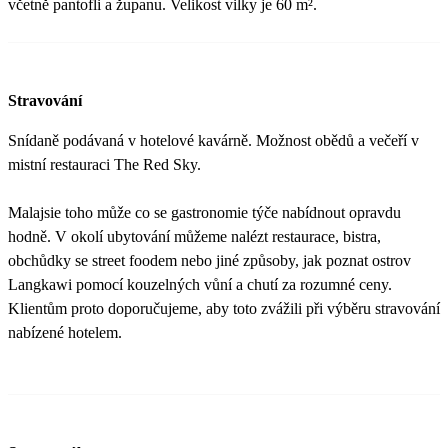
včetně pantofli a županu. Velikost vilky je 60 m².
Stravování
Snídaně podávaná v hotelové kavárně. Možnost obědů a večeří v
mistní restauraci The Red Sky.
Malajsie toho může co se gastronomie týče nabídnout opravdu
hodně. V okolí ubytování můžeme nalézt restaurace, bistra,
obchůdky se street foodem nebo jiné způsoby, jak poznat ostrov
Langkawi pomocí kouzelných vůní a chutí za rozumné ceny.
Klientům proto doporučujeme, aby toto zvážili při výběru stravování
nabízené hotelem.