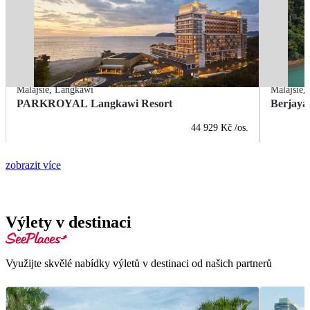
Malajsie
,
Langkawi
Malajsie
,
PARKROYAL Langkawi Resort
Berjaya
44 929 Kč
/os.
zobrazit více
Výlety v destinaci
Využijte skvělé nabídky výletů v destinaci od našich partnerů