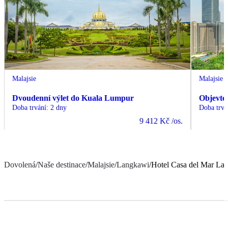
Malajsie
Malajsie
Dvoudenní výlet do Kuala Lumpur
Objevte
Doba trvání
:
2 dny
Doba trvá
9 412 Kč
/os.
Dovolená
/
Naše destinace
/
Malajsie
/
Langkawi
/
Hotel Casa del Mar La