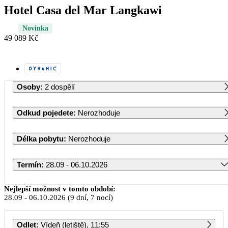
Hotel Casa del Mar Langkawi
Novinka
49 089 Kč
Osoby
:
2 dospělí
Odkud pojedete
:
Nerozhoduje
Délka pobytu
:
Nerozhoduje
Termín
:
28.09 - 06.10.2026
Září 2026
Nejlepší možnost v tomto období:
28.09
-
06.10.2026
(9 dní, 7 nocí)
PO
ÚT
ST
ČT
PÁ
SO
NE
Odlet
:
Vídeň (letiště), 11:55