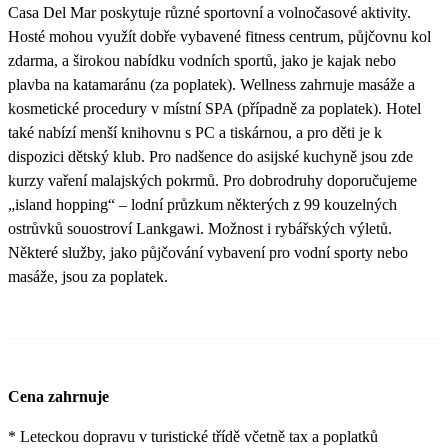
Casa Del Mar poskytuje různé sportovní a volnočasové aktivity.
Hosté mohou využít dobře vybavené fitness centrum, půjčovnu kol
zdarma, a širokou nabídku vodních sportů, jako je kajak nebo
plavba na katamaránu (za poplatek). Wellness zahrnuje masáže a
kosmetické procedury v místní SPA (případně za poplatek). Hotel
také nabízí menší knihovnu s PC a tiskárnou, a pro děti je k
dispozici dětský klub. Pro nadšence do asijské kuchyně jsou zde
kurzy vaření malajských pokrmů. Pro dobrodruhy doporučujeme
„island hopping“ – lodní průzkum některých z 99 kouzelných
ostrůvků souostroví Lankgawi. Možnost i rybářských výletů.
Některé služby, jako půjčování vybavení pro vodní sporty nebo
masáže, jsou za poplatek.
Cena zahrnuje
* Leteckou dopravu v turistické třídě včetně tax a poplatků