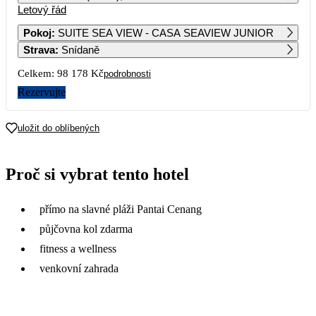
Letový řád
1
2
3
4
5
6
Pokoj
:
SUITE SEA VIEW - CASA SEAVIEW JUNIOR
Strava
:
Snídaně
7
8
9
10
11
12
13
84 309
84 689
72 059
Celkem:
98 178 Kč
podrobnosti
14
15
16
17
18
19
20
Rezervujte
77 769
82 419
81 969
84 399
21
22
23
24
25
26
27
uložit do oblíbených
71 539
53 259
52 279
55 369
28
29
30
Proč si vybrat tento hotel
49 089
52 959
přímo na slavné pláži Pantai Cenang
půjčovna kol zdarma
fitness a wellness
venkovní zahrada