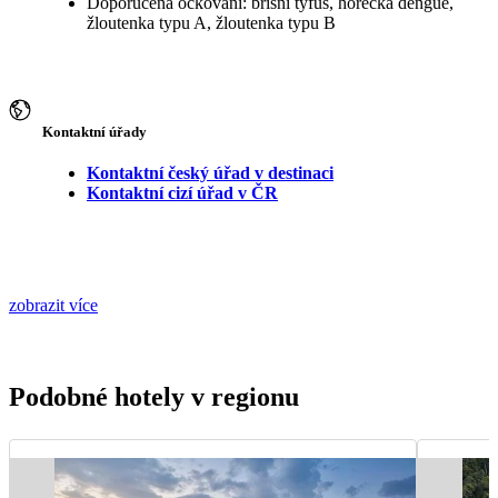
Doporučená očkování: břišní tyfus, horečka dengue,
žloutenka typu A, žloutenka typu B
Kontaktní úřady
Kontaktní český úřad v destinaci
Kontaktní cizí úřad v ČR
zobrazit více
Podobné hotely v regionu