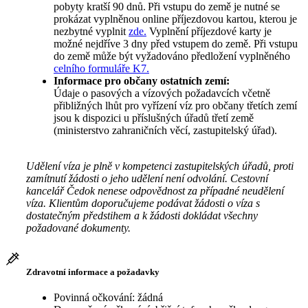
pobyty kratší 90 dnů. Při vstupu do země je nutné se
prokázat vyplněnou online příjezdovou kartou, kterou je
nezbytné vyplnit
zde.
Vyplnění příjezdové karty je
možné nejdříve 3 dny před vstupem do země. Při vstupu
do země může být vyžadováno předložení vyplněného
celního formuláře K7.
Informace pro občany ostatních zemí:
Údaje o pasových a vízových požadavcích včetně
přibližných lhůt pro vyřízení víz pro občany třetích zemí
jsou k dispozici u příslušných úřadů třetí země
(ministerstvo zahraničních věcí, zastupitelský úřad).
Udělení víza je plně v kompetenci zastupitelských úřadů, proti
zamítnutí žádosti o jeho udělení není odvolání. Cestovní
kancelář Čedok nenese odpovědnost za případné neudělení
víza. Klientům doporučujeme podávat žádosti o víza s
dostatečným předstihem a k žádosti dokládat všechny
požadované dokumenty.
Zdravotní informace a požadavky
Povinná očkování: žádná