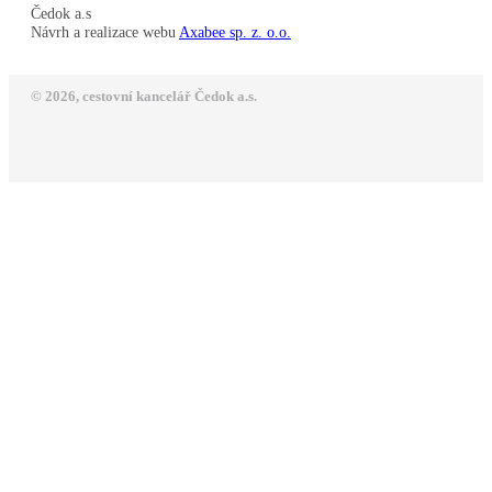
Čedok a.s
Návrh a realizace webu
Axabee sp. z. o.o.
© 2026, cestovní kancelář Čedok a.s.