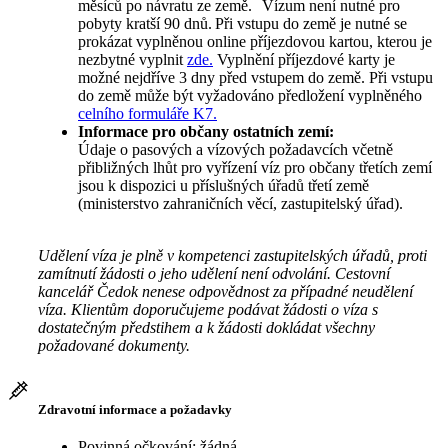
měsíců po návratu ze země. Vízum není nutné pro
pobyty kratší 90 dnů. Při vstupu do země je nutné se
prokázat vyplněnou online příjezdovou kartou, kterou je
nezbytné vyplnit
zde.
Vyplnění příjezdové karty je
možné nejdříve 3 dny před vstupem do země. Při vstupu
do země může být vyžadováno předložení vyplněného
celního formuláře K7.
Informace pro občany ostatních zemí:
Údaje o pasových a vízových požadavcích včetně
přibližných lhůt pro vyřízení víz pro občany třetích zemí
jsou k dispozici u příslušných úřadů třetí země
(ministerstvo zahraničních věcí, zastupitelský úřad).
Udělení víza je plně v kompetenci zastupitelských úřadů, proti
zamítnutí žádosti o jeho udělení není odvolání. Cestovní
kancelář Čedok nenese odpovědnost za případné neudělení
víza. Klientům doporučujeme podávat žádosti o víza s
dostatečným předstihem a k žádosti dokládat všechny
požadované dokumenty.
Zdravotní informace a požadavky
Povinná očkování: žádná