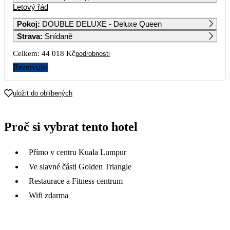
Letový řád
1
2
3
4
5
6
35 219
27 239
35 059
Pokoj
:
DOUBLE DELUXE - Deluxe Queen
Strava
:
Snídaně
7
8
9
10
11
12
13
22 509
28 909
27 879
27 359
Celkem:
44 018 Kč
podrobnosti
14
15
16
17
18
19
20
Rezervujte
22 509
31 989
22 519
34 039
21
22
23
24
25
26
27
uložit do oblíbených
22 509
35 449
22 009
28
29
30
Proč si vybrat tento hotel
30 619
Přímo v centru Kuala Lumpur
Ve slavné části Golden Triangle
Restaurace a Fitness centrum
Wifi zdarma