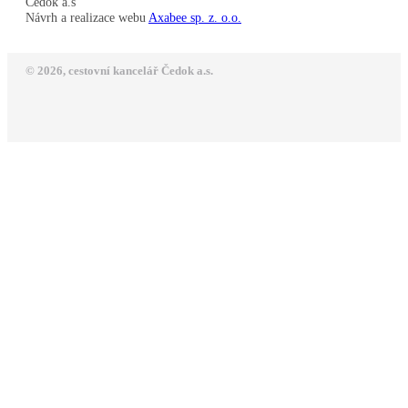
Čedok a.s
Návrh a realizace webu
Axabee sp. z. o.o.
© 2026, cestovní kancelář Čedok a.s.