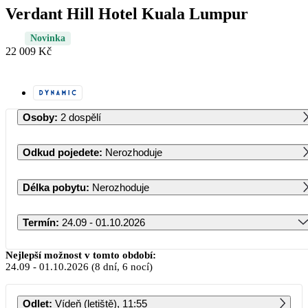
Verdant Hill Hotel Kuala Lumpur
Novinka
22 009 Kč
Osoby
:
2 dospělí
Odkud pojedete
:
Nerozhoduje
Délka pobytu
:
Nerozhoduje
Termín
:
24.09 - 01.10.2026
Září 2026
Nejlepší možnost v tomto období:
24.09
-
01.10.2026
(8 dní, 6 nocí)
PO
ÚT
ST
ČT
PÁ
SO
NE
Odlet
:
Vídeň (letiště), 11:55