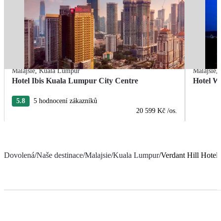
Malajsie
,
Kuala Lumpur
Malajsie
,
Hotel Ibis Kuala Lumpur City Centre
Hotel 
5.8
5 hodnocení zákazníků
20 599 Kč
/os.
Dovolená
/
Naše destinace
/
Malajsie
/
Kuala Lumpur
/
Verdant Hill Hote