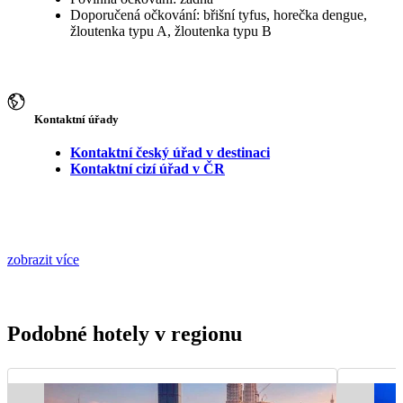
Doporučená očkování: břišní tyfus, horečka dengue,
žloutenka typu A, žloutenka typu B
Kontaktní úřady
Kontaktní český úřad v destinaci
Kontaktní cizí úřad v ČR
zobrazit více
Podobné hotely v regionu