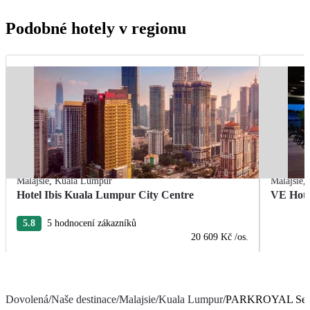
Podobné hotely v regionu
Malajsie
,
Kuala Lumpur
Malajsie
,
Hotel Ibis Kuala Lumpur City Centre
VE Hote
5.8
5 hodnocení zákazníků
20 609 Kč
/os.
Dovolená
/
Naše destinace
/
Malajsie
/
Kuala Lumpur
/
PARKROYAL Servi