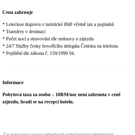
Cena zahrnuje
* Leteckou dopravu v turistické třídě včetně tax a poplatků
* Transfery v destinaci
* Počet nocí a stravování dle smlouvy o zájezdu
* 24/7 Služby česky hovořícího delegáta Čedoku na telefonu
* Pojištění dle zákona č. 159/1999 Sb.
Informace
Pobytová taxa za osobu – 10RM/noc není zahrnuta v ceně
zájezdu, hradí se na recepci hotelu.
Čas stravování a provoz jednotlivých prvků hotelové infrastruktury