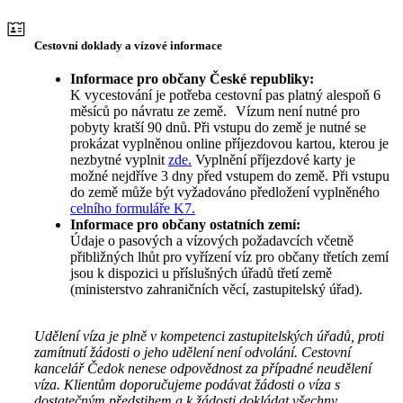
Cestovní doklady a vízové informace
Informace pro občany České republiky:
K vycestování je potřeba cestovní pas platný alespoň 6
měsíců po návratu ze země. Vízum není nutné pro
pobyty kratší 90 dnů. Při vstupu do země je nutné se
prokázat vyplněnou online příjezdovou kartou, kterou je
nezbytné vyplnit
zde.
Vyplnění příjezdové karty je
možné nejdříve 3 dny před vstupem do země. Při vstupu
do země může být vyžadováno předložení vyplněného
celního formuláře K7.
Informace pro občany ostatních zemí:
Údaje o pasových a vízových požadavcích včetně
přibližných lhůt pro vyřízení víz pro občany třetích zemí
jsou k dispozici u příslušných úřadů třetí země
(ministerstvo zahraničních věcí, zastupitelský úřad).
Udělení víza je plně v kompetenci zastupitelských úřadů, proti
zamítnutí žádosti o jeho udělení není odvolání. Cestovní
kancelář Čedok nenese odpovědnost za případné neudělení
víza. Klientům doporučujeme podávat žádosti o víza s
dostatečným předstihem a k žádosti dokládat všechny