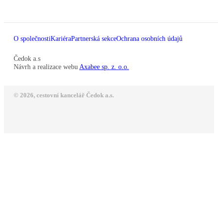
O společnosti
Kariéra
Partnerská sekce
Ochrana osobních údajů
Čedok a.s
Návrh a realizace webu
Axabee sp. z. o.o.
© 2026, cestovní kancelář Čedok a.s.