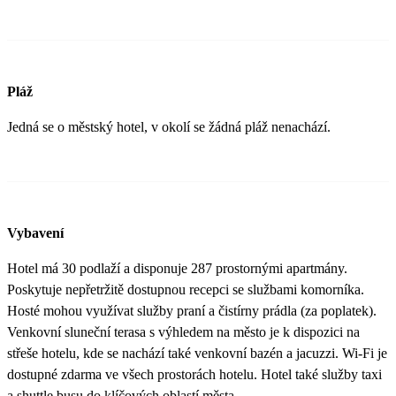
Pláž
Jedná se o městský hotel, v okolí se žádná pláž nenachází.
Vybavení
Hotel má 30 podlaží a disponuje 287 prostornými apartmány.
Poskytuje nepřetržitě dostupnou recepci se službami komorníka.
Hosté mohou využívat služby praní a čistírny prádla (za poplatek).
Venkovní sluneční terasa s výhledem na město je k dispozici na
střeše hotelu, kde se nachází také venkovní bazén a jacuzzi. Wi-Fi je
dostupné zdarma ve všech prostorách hotelu. Hotel také služby taxi
a shuttle busu do klíčových oblastí města.